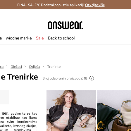
ostava i povrat (od 70€) >
FINAL SALE % Dodatni popusti u aplikaciji!
Dostava u roku 48 sati >
Otkrijte više
Štedite s 
a
Modne marke
Sale
Back to school
eca
Dječaci
Odjeća
Trenirke
e Trenirke
Broj odabranih proizvoda: 18
n 1981. godine te se kao
zo etablirao kao ikona
i na svim kontinentima
alitete, izvrsnog dizajna,
novijim trendovima i