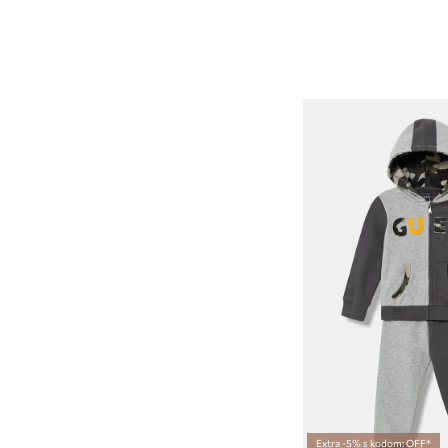
Extra -5% s kodom: OFF*