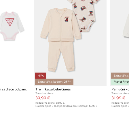
-11%
Extra -5% 
Extra -5% s kodom: OFF*
Planet Frie
Guess komplet za svaki dan za djecu od pamuka
Trenirka za bebe Guess
Trenutna cijena:
Trenutna cijena
39,99 €
31,99 €
Regularna cijena:
68,99 €
Regularna cijen
Najniža cijena u zadnjih 30 dana prije sniženja:
44,99 €
Najniža cijena u