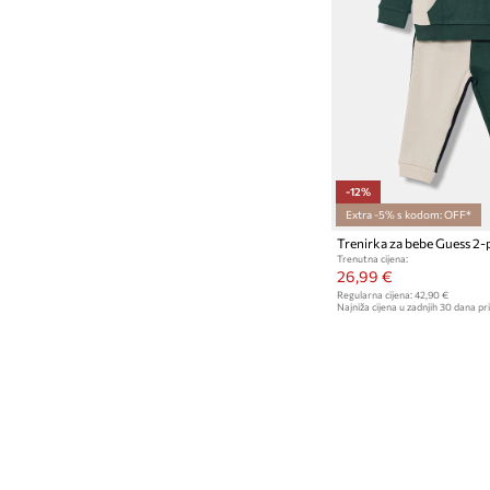
Trenirke
-12%
Extra -5% s kodom: OFF*
Trenirka za bebe Guess 2-
Trenutna cijena:
26,99 €
Regularna cijena:
42,90 €
Najniža cijena u zadnjih 30 dana pri