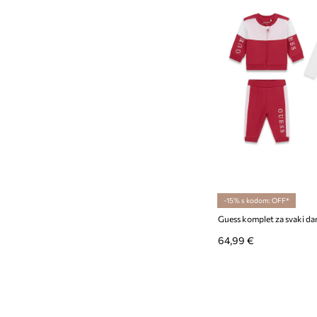
-15% s kodom: OFF*
64,99 €