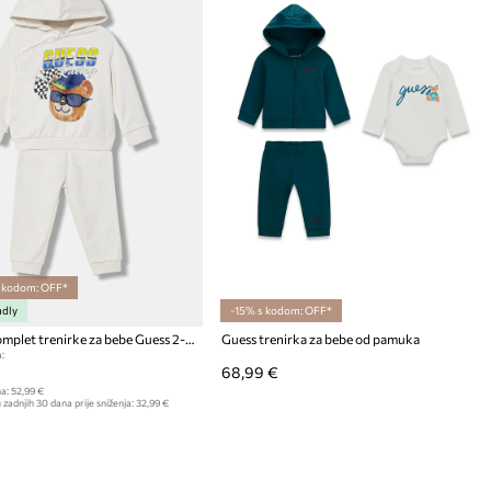
s kodom: OFF*
ndly
-15% s kodom: OFF*
Pamučni komplet trenirke za bebe Guess 2-pack
Guess trenirka za bebe od pamuka
:
68,99 €
a:
52,99 €
 zadnjih 30 dana prije sniženja:
32,99 €