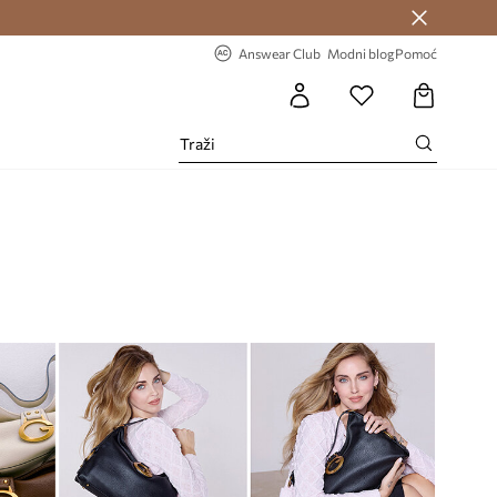
Answear Club >
-20% na prvu narudžbu >
Answear Club
Modni blog
Pomoć