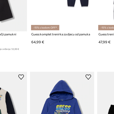
-15% s kodom: OFF*
-15% s kod
ečji pamukni
Guess komplet trenirka za djecu od pamuka
Guess treni
64,99 €
47,99 €
je sniženja:
53,99 €