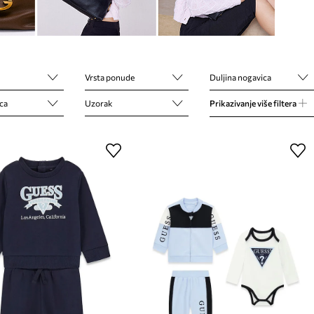
Vrsta ponude
Duljina nogavica
ca
Uzorak
Prikazivanje više filtera