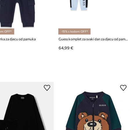
om: OFF*
-15% s kodom: OFF*
rka za djecu od pamuka
Guess komplet za svaki dan za djecu od pamuka
64,99 €