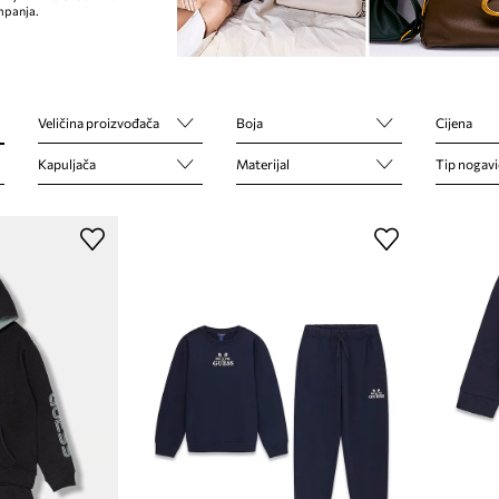
mpanja.
Veličina proizvođača
Boja
Cijena
Kapuljača
Materijal
Tip nogavi