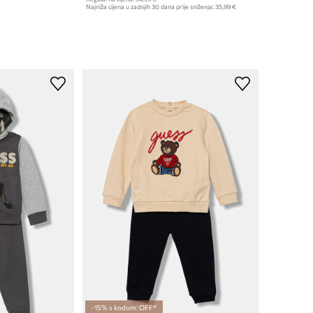
Najniža cijena u zadnjih 30 dana prije sniženja:
35,99 €
-15% s kodom: OFF*