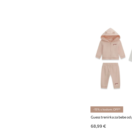
-15% s kodom: OFF*
Guess trenirka za bebe o
68,99 €