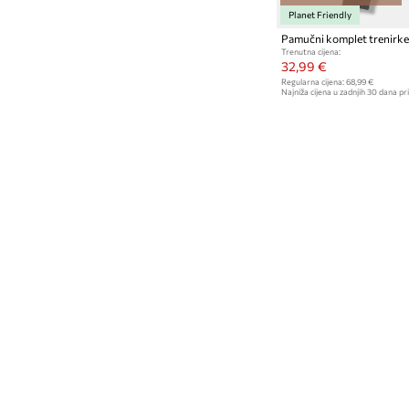
Planet Friendly
Trenutna cijena:
32,99 €
Regularna cijena:
68,99 €
Najniža cijena u zadnjih 30 dana pri