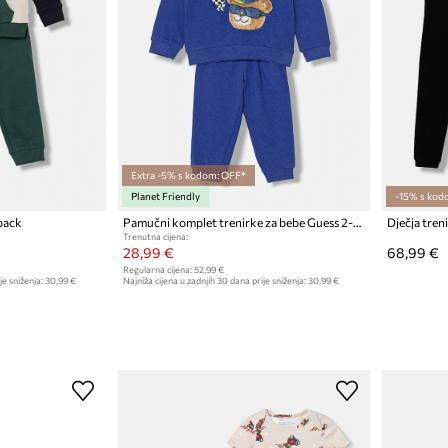
Extra -5% s kodom: OFF*
Planet Friendly
-15% s kod
pack
Pamučni komplet trenirke za bebe Guess 2-pack
Dječja tren
Trenutna cijena:
28,99 €
68,99 €
Regularna cijena:
52,99 €
je sniženja:
30,99 €
Najniža cijena u zadnjih 30 dana prije sniženja:
30,99 €