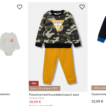
-19%
-15% s kod
Extra -5% s kodom: OFF*
d pamuka
Guess komp
Pamučna trenirka za bebe Guess 2-pack
Trenutna cijena:
52,99 €
28,99 €
Regularna cijena:
54,99 €