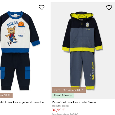
Extra -5% s kodom: OFF*
om: OFF*
Planet Friendly
let trenirka za djecu od pamuka
Pamučna trenirka za bebe Guess
Trenutna cijena:
30,99 €
Regularna cijena:
64,99 €