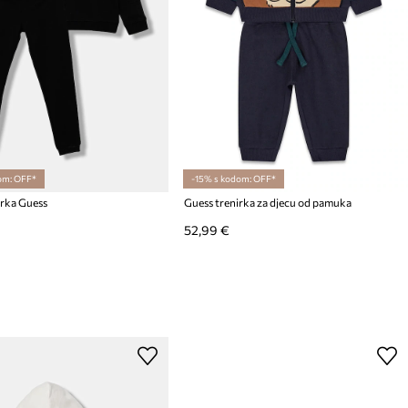
om: OFF*
-15% s kodom: OFF*
irka Guess
Guess trenirka za djecu od pamuka
52,99 €