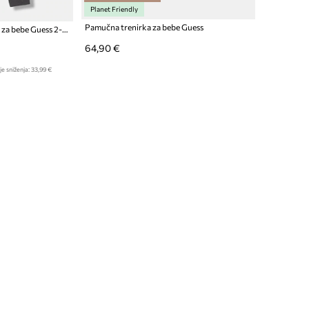
Planet Friendly
Pamučna trenirka za bebe Guess
Pamučni komplet trenirke za bebe Guess 2-pack
64,90 €
je sniženja:
33,99 €