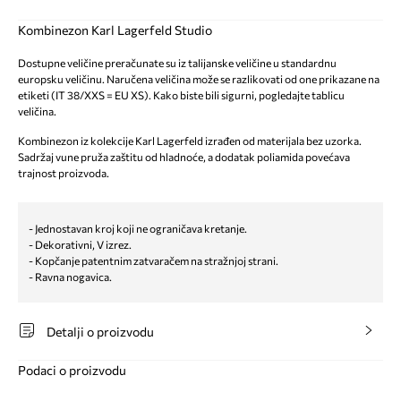
Kombinezon Karl Lagerfeld Studio
Dostupne veličine preračunate su iz talijanske veličine u standardnu
europsku veličinu. Naručena veličina može se razlikovati od one prikazane na
etiketi (IT 38/XXS = EU XS). Kako biste bili sigurni, pogledajte tablicu
veličina.
Kombinezon iz kolekcije Karl Lagerfeld izrađen od materijala bez uzorka.
Sadržaj vune pruža zaštitu od hladnoće, a dodatak poliamida povećava
trajnost proizvoda.
- Jednostavan kroj koji ne ograničava kretanje.
- Dekorativni, V izrez.
- Kopčanje patentnim zatvaračem na stražnjoj strani.
- Ravna nogavica.
Detalji o proizvodu
Podaci o proizvodu