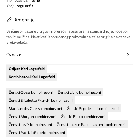
Tip nogavica
:
ravne
Kroj
:
regular fit
Dimenzije
Veličine prikazane u trgovini preračunate su prema standardnoj europskoj
tablici veličina. Na etiketi isporučenog proizvoda nalazi se originalna oznaka
proizvođača.
Oznake
Odjeća Karl Lagerfeld
Kombinezoni Karl Lagerfeld
Ženski Guess kombinezoni
Ženski Liu Jo kombinezoni
Ženski Elisabetta Franchi kombinezoni
Marciano by Guess kombinezoni
Ženski Pepe Jeans kombinezoni
Ženski Morgan kombinezoni
Ženski Pinko kombinezoni
Ženski Levi's kombinezoni
Ženski Lauren Ralph Lauren kombinezoni
Ženski Patrizia Pepe kombinezoni