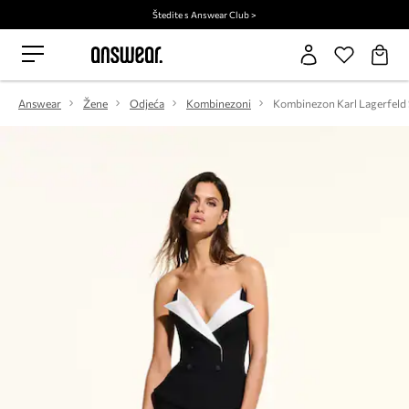
Štedite s Answear Club >
Answear
Žene
Odjeća
Kombinezoni
Kombinezon Karl Lagerfeld