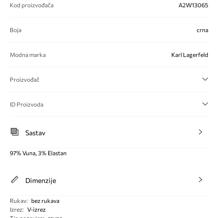
Kod proizvođača
A2W13065
Boja
crna
Modna marka
Karl Lagerfeld
Proizvođač
ID Proizvoda
Sastav
97% Vuna, 3% Elastan
Dimenzije
Rukav
:
bez rukava
Izrez
:
V-izrez