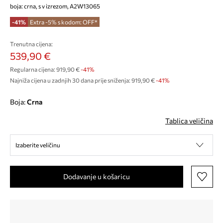
boja: crna, s v izrezom, A2W13065
-41%
Extra -5% s kodom: OFF*
Trenutna cijena:
539,90 €
Regularna cijena:
919,90 €
-41%
Najniža cijena u zadnjih 30 dana prije sniženja:
919,90 €
 -41%
Boja:
crna
Tablica veličina
Izaberite veličinu
Dodavanje u košaricu