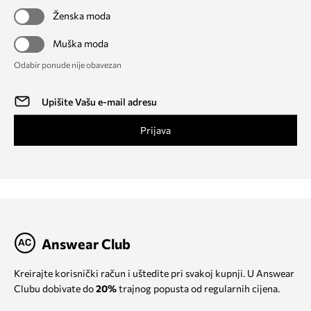
Ženska moda
Muška moda
Odabir ponude nije obavezan
Prijava
Answear Club
Kreirajte korisnički račun i uštedite pri svakoj kupnji. U Answear
Clubu dobivate do
20%
trajnog popusta od regularnih cijena.