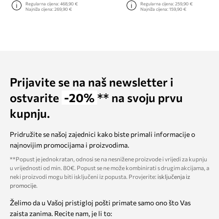
Regularna cijena:
468,90 €
Regularna cijena:
259,90 €
Najniža cijena:
269,90 €
Najniža cijena:
159,90 €
Prijavite se na naš newsletter i
ostvarite
-20%
** na svoju prvu
kupnju.
Pridružite se našoj zajednici kako biste primali informacije o
najnovijim promocijama i proizvodima.
**Popust je jednokratan, odnosi se na nesnižene proizvode i vrijedi za kupnju
u vrijednosti od min. 80€. Popust se ne može kombinirati s drugim akcijama, a
neki proizvodi mogu biti isključeni iz popusta. Provjerite:
isključenja iz
promocije
.
Želimo da u Vašoj pristigloj pošti primate samo ono što Vas
zaista zanima. Recite nam, je li to: