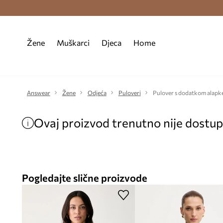
Premium Fashion Benefits >
Besplatna d
Žene
Muškarci
Djeca
Home
Answear
Žene
Odjeća
Puloveri
Pulover s dodatkom alapk
Ovaj proizvod trenutno nije dostu
Pogledajte slične proizvode