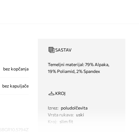
SASTAV
Temeljni materijal: 79% Alpaka,
bez kopčanja
19% Poliamid, 2% Spandex
bez kapuljače
KROJ
Izrez
:
poludolčevita
Vrsta rukava
:
uski
Kroj
:
slim fit
5BGR10.5794Z