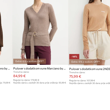
-14%
Extra -5% s kodom: OFF*
Extra -5% s kodom: OFF*
Pulover s dodatkom vune Marciano by Guess ABEL
Pulover s dodatkom vune Marciano by Guess AFRAH
Trenutna cijena:
Trenutna cijena:
84,99 €
75,99 €
Regularna cijena:
179,90 €
Regularna cijena:
107,99 €
ja:
79,99 €
Najniža cijena u zadnjih 30 dana prije sniženja:
93,99 €
Najniža cijena u zadnjih 30 dana prije sniž