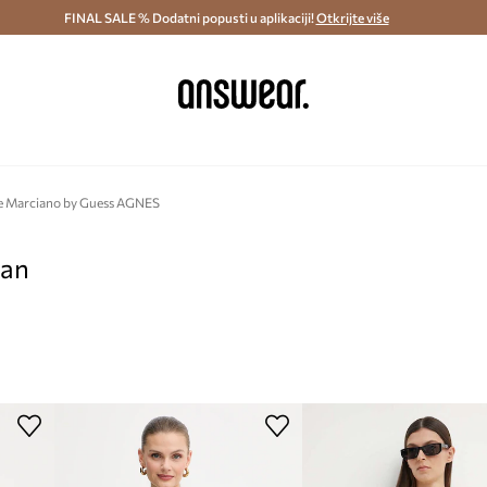
ostava i povrat (od 70€) >
FINAL SALE % Dodatni popusti u aplikaciji!
Dostava u roku 48 sati >
Otkrijte više
Štedite s 
e Marciano by Guess AGNES
pan