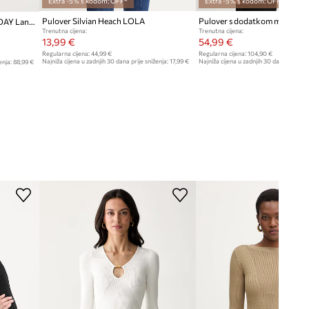
Extra -5% s kodom: OFF*
Extra -5% s kodom: OFF*
Pulover Silvian Heach LOLA
Pulover s dodatkom vune 2NDDAY Lance 2ND TT - Soft Wool Blen
Trenutna cijena:
Trenutna cijena:
13,99 €
54,99 €
Regularna cijena:
44,99 €
Regularna cijena:
104,90 €
Najniža cijena u zadnjih 30 dana prije sniženja:
17,99 €
Najniža cijena u zadnjih 30 dana prije sn
enja:
88,99 €