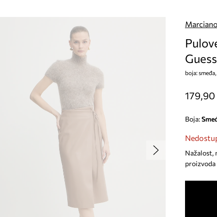
Marciano
Pulov
Gues
boja: smeđa
179,90
Boja:
sme
Nedostup
Nažalost, 
proizvoda 