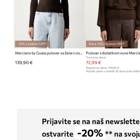
-15% s kodom: OFF*
Extra -5% s kodom: OFF*
Marciano by Guess pulover za žene s viskozom KAEDA
Trenutna cijena:
139,90 €
72,99 €
Regularna cijena:
159,90 €
Najniža cijena u zadnjih 30 dana prije snižen
Prijavite se na naš newslette
-20%
ostvarite
** na svoj