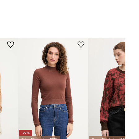
DIMENZIJE
smeđa
Model na fotografiji je visok 177
ciano by Guess
cm i ima na sebi veličinu M
Standardna veličina
Preporučamo da odaberete veličinu koju
inače nosite.
Veličine prikazane u trgovini preračunate
su prema standardnoj europskoj tablici
veličina. Na etiketi isporučenog
proizvoda nalazi se originalna oznaka
proizvođača.
Tablica veličina
-22%