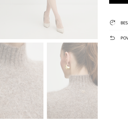
BES
POV