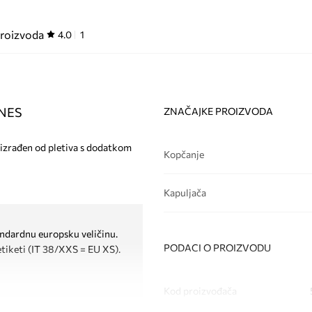
proizvoda
4.0
1
GNES
ZNAČAJKE PROIZVODA
 izrađen od pletiva s dodatkom
Kopčanje
Kapuljača
tandardnu europsku veličinu.
PODACI O PROIZVODU
etiketi (IT 38/XXS = EU XS).
Kod proizvođača