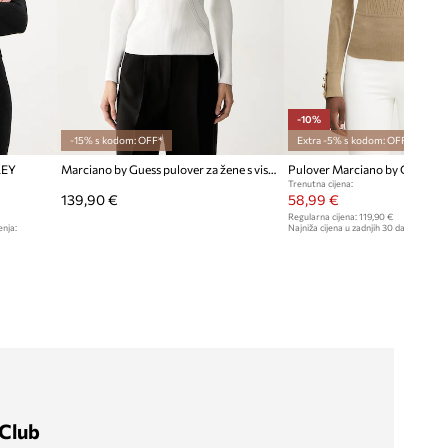
-10%
-15% s kodom: OFF*
Extra -5% s kodom: OFF*
LEY
Marciano by Guess pulover za žene s viskozom JAMILA
Pulover Marciano by Guess B
Trenutna cijena:
139,90 €
58,99 €
Regularna cijena:
119,90 €
enja:
Najniža cijena u zadnjih 30 dana prije sn
Club