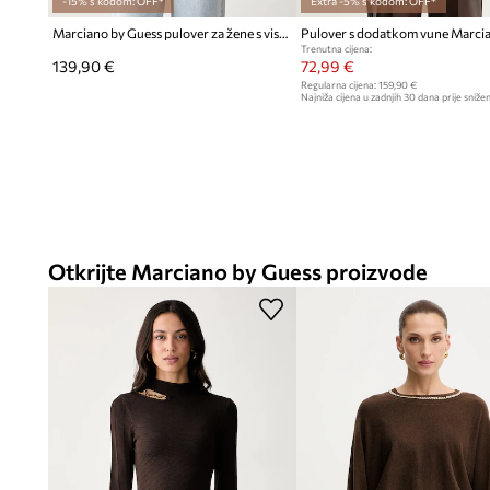
-15% s kodom: OFF*
Extra -5% s kodom: OFF*
Marciano by Guess pulover za žene s viskozom KAEDA
Trenutna cijena:
139,90 €
72,99 €
Regularna cijena:
159,90 €
Najniža cijena u zadnjih 30 dana prije snižen
Otkrijte Marciano by Guess proizvode