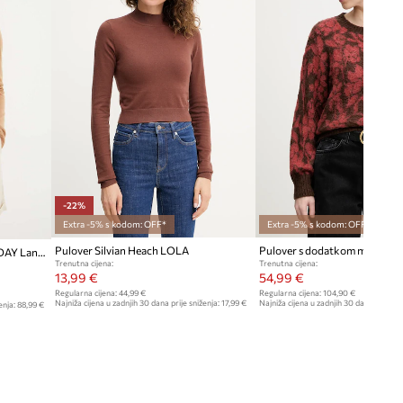
-22%
Extra -5% s kodom: OFF*
Extra -5% s kodom: OFF*
Pulover Silvian Heach LOLA
Pulover s dodatkom vune 2NDDAY Lance 2ND TT - Soft Wool Blen
Trenutna cijena:
Trenutna cijena:
13,99 €
54,99 €
Regularna cijena:
44,99 €
Regularna cijena:
104,90 €
Najniža cijena u zadnjih 30 dana prije sniženja:
17,99 €
Najniža cijena u zadnjih 30 dana prije sn
enja:
88,99 €