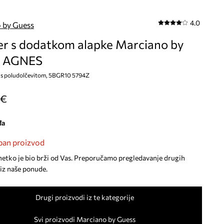
4.0
 by Guess
er s dodatkom alapke Marciano by
s AGNES
, s poludolčevitom, 5BGR10 5794Z
 €
đa
an proizvod
netko je bio brži od Vas. Preporučamo pregledavanje drugih
iz naše ponude.
Drugi proizvodi iz te kategorije
Svi proizvodi Marciano by Guess