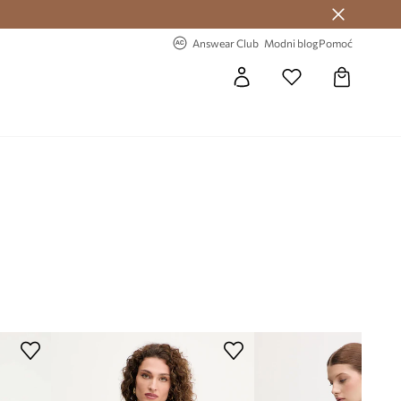
Answear Club >
-20% na prvu narudžbu >
Answear Club
Modni blog
Pomoć