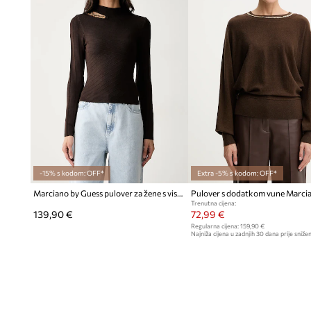
-15% s kodom: OFF*
Extra -5% s kodom: OFF*
Marciano by Guess pulover za žene s viskozom KAEDA
Trenutna cijena:
139,90 €
72,99 €
Regularna cijena:
159,90 €
Najniža cijena u zadnjih 30 dana prije snižen