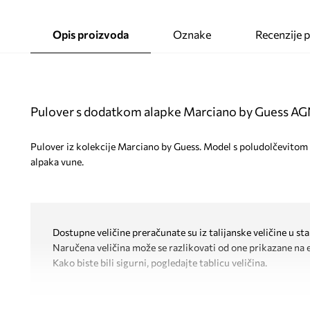
Opis proizvoda
Oznake
Recenzije 
Pulover s dodatkom alapke Marciano by Guess A
Pulover iz kolekcije Marciano by Guess. Model s poludolčevitom
alpaka vune.
Dostupne veličine preračunate su iz talijanske veličine u s
Naručena veličina može se razlikovati od one prikazane na 
Kako biste bili sigurni, pogledajte tablicu veličina.