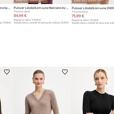
Extra -5% s kodom: OFF*
Extra -5% s kodom: OFF*
Pulover s dodatkom vune Marciano by Guess ABEL
Pulover s dodatkom vune Marciano by Guess AFRAH
Trenutna cijena:
Trenutna cijena:
84,99 €
75,99 €
Regularna cijena:
179,90 €
Regularna cijena:
107,99 €
ja:
79,99 €
Najniža cijena u zadnjih 30 dana prije sniženja:
93,99 €
Najniža cijena u zadnjih 30 dana prije sniž