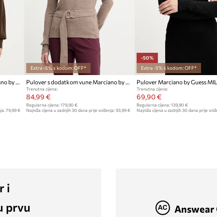
-50%
Extra -5% s kodom: OFF*
Extra -5% s kodom: OFF*
Pulover s dodatkom vune Marciano by Guess ABEL
Pulover s dodatkom vune Marciano by Guess AFRAH
Pulover Marciano by Guess MI
Trenutna cijena:
Trenutna cijena:
84,99 €
69,90 €
Regularna cijena:
179,90 €
Regularna cijena:
139,90 €
ja:
79,99 €
Najniža cijena u zadnjih 30 dana prije sniženja:
93,99 €
Najniža cijena u zadnjih 30 dana prije sniž
139,90 €
r i
u prvu
Answear 