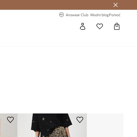
Answear Club >
-20% na prvu narudžbu >
Answear Club
Modni blog
Pomoć