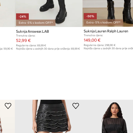
-50%
-24%
Extra -5% s kodom: OFF*
Extra -5% s kodom: OFF*
Suknja Lauren Ralph Lauren
Suknja Answear.LAB
Trenutna cijena:
Trenutna cijena:
149,00 €
52,99 €
Regularna cijena:
298,90 €
Regularna cijena:
69,99 €
Najniža cijena u zadnjih 30 dana prije sniž
ja:
59,90 €
Najniža cijena u zadnjih 30 dana prije sniženja:
69,99 €
298,90 €