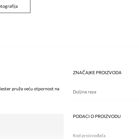
otografija
ZNAČAJKE PROIZVODA
liester pruža veću otpornost na
Duljina reza
PODACI O PROIZVODU
Kod proizvođača