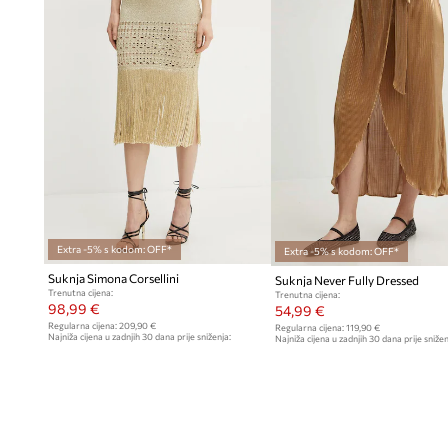
Extra -5% s kodom: OFF*
Extra -5% s kodom: OFF*
Suknja Simona Corsellini
Suknja Never Fully Dressed
Trenutna cijena:
Trenutna cijena:
98,99 €
54,99 €
Regularna cijena:
209,90 €
Regularna cijena:
119,90 €
Najniža cijena u zadnjih 30 dana prije sniženja:
Najniža cijena u zadnjih 30 dana prije snižen
109,90 €