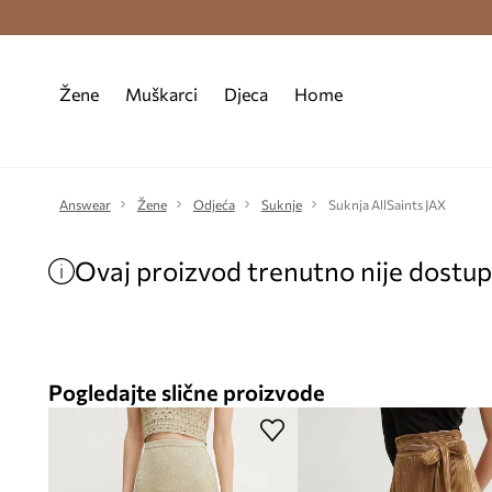
Premium Fashion Benefits >
Besplatna d
Žene
Muškarci
Djeca
Home
Answear
Žene
Odjeća
Suknje
Suknja AllSaints JAX
Ovaj proizvod trenutno nije dostu
Pogledajte slične proizvode