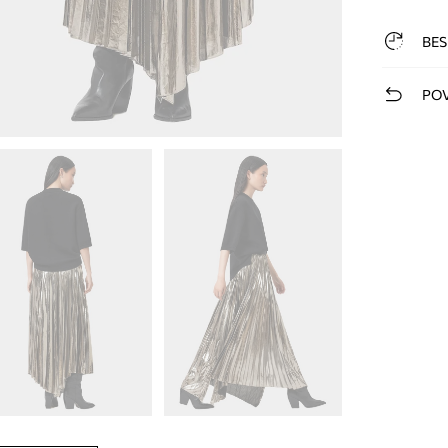
BES
POV