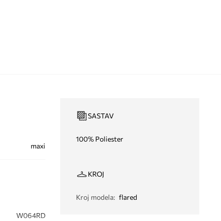
SASTAV
100% Poliester
maxi
KROJ
Kroj modela
:
flared
W064RD