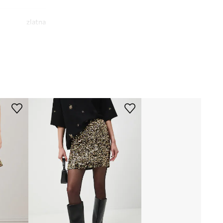
zlatna
AllSaints