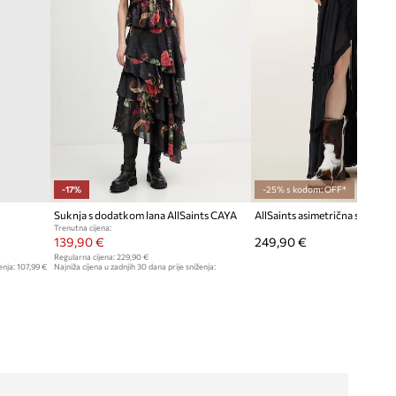
-17%
-25% s kodom: OFF*
Suknja s dodatkom lana AllSaints CAYA
Trenutna cijena:
139,90 €
249,90 €
Regularna cijena:
229,90 €
enja:
107,99 €
Najniža cijena u zadnjih 30 dana prije sniženja:
169,90 €