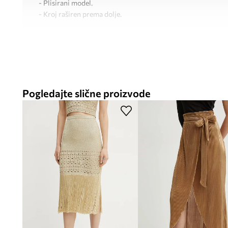
- Plisirani model.
- Kroj raširen prema dolje.
Pogledajte slične proizvode