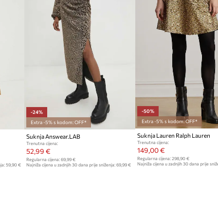
-50%
-24%
Extra -5% s kodom: OFF*
Extra -5% s kodom: OFF*
Suknja Lauren Ralph Lauren
Suknja Answear.LAB
Trenutna cijena:
Trenutna cijena:
149,00 €
52,99 €
Regularna cijena:
298,90 €
Regularna cijena:
69,99 €
Najniža cijena u zadnjih 30 dana prije sniž
ja:
59,90 €
Najniža cijena u zadnjih 30 dana prije sniženja:
69,99 €
298,90 €