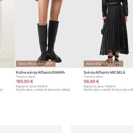
Extra -5% s kodom: OFF*
Extra -5% s kodom: OFF*
Kožna suknja AllSaints EMARA
Suknja AllSaints MICAELA
Trenutna cijena:
Trenutna cijena:
189,90 €
98,99 €
Regularna cijena:
419,90 €
Regularna cijena:
179,90 €
ja:
Najniža cijena u zadnjih 30 dana prije sniženja:
Najniža cijena u zadnjih 30 dana prije sniž
209,90 €