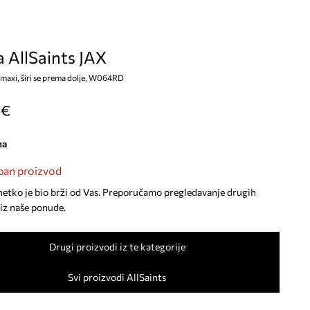
 AllSaints JAX
, maxi, širi se prema dolje, W064RD
 €
na
an proizvod
netko je bio brži od Vas. Preporučamo pregledavanje drugih
iz naše ponude.
Drugi proizvodi iz te kategorije
Svi proizvodi AllSaints