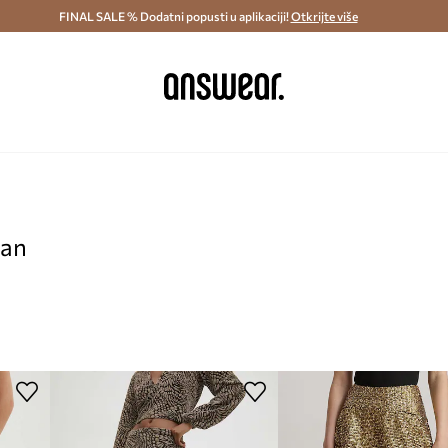
ostava i povrat (od 70€) >
FINAL SALE % Dodatni popusti u aplikaciji!
Dostava u roku 48 sati >
Otkrijte više
Štedite s 
pan