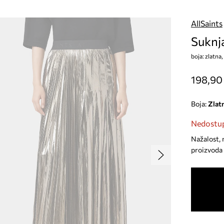
AllSaints
Suknja
boja: zlatna
198,90
Boja:
zlat
Nedostup
Nažalost, 
proizvoda 