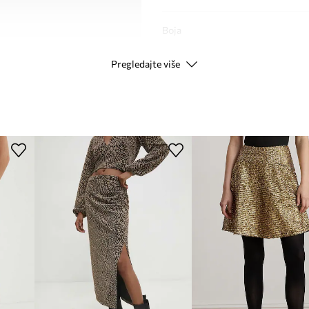
Boja
Pregledajte više
Modna marka
Proizvođač
ID Proizvoda