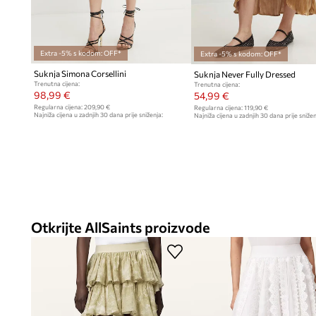
Extra -5% s kodom: OFF*
Extra -5% s kodom: OFF*
Suknja Simona Corsellini
Suknja Never Fully Dressed
Trenutna cijena:
Trenutna cijena:
98,99 €
54,99 €
Regularna cijena:
209,90 €
Regularna cijena:
119,90 €
Najniža cijena u zadnjih 30 dana prije sniženja:
Najniža cijena u zadnjih 30 dana prije snižen
109,90 €
Otkrijte AllSaints proizvode