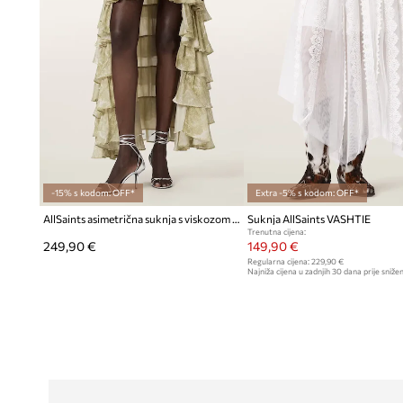
-15% s kodom: OFF*
Extra -5% s kodom: OFF*
AllSaints asimetrična suknja s viskozom CAVARLY
Suknja AllSaints VASHTIE
Trenutna cijena:
249,90 €
149,90 €
Regularna cijena:
229,90 €
Najniža cijena u zadnjih 30 dana prije snižen
159,90 €