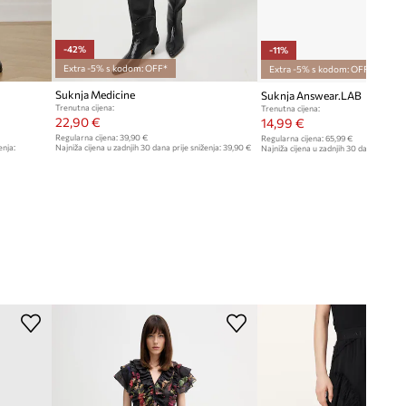
-42%
-11%
Extra -5% s kodom: OFF*
Extra -5% s kodom: OFF*
Suknja Medicine
Suknja Answear.LAB
Trenutna cijena:
Trenutna cijena:
22,90 €
14,99 €
Regularna cijena:
39,90 €
Regularna cijena:
65,99 €
enja:
Najniža cijena u zadnjih 30 dana prije sniženja:
39,90 €
Najniža cijena u zadnjih 30 dana prije sn