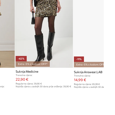
-42%
-11%
Extra -5% s kodom: OFF*
Extra -5% s kodom: OFF*
Suknja Medicine
Suknja Answear.LAB
Trenutna cijena:
Trenutna cijena:
22,90 €
14,99 €
Regularna cijena:
39,90 €
Regularna cijena:
65,99 €
enja:
Najniža cijena u zadnjih 30 dana prije sniženja:
39,90 €
Najniža cijena u zadnjih 30 dana prije sn