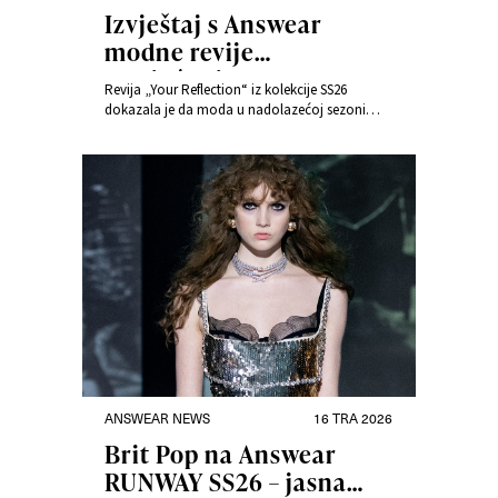
Izvještaj s Answear
modne revije
proljeće/ljeto 2026 –
Revija „Your Reflection“ iz kolekcije SS26
Moda u ogledalu emocija
dokazala je da moda u nadolazećoj sezoni
prestaje biti samo estetika i postaje osobna
naracija prožeta emocijama, umjetnošću i
tehnologijom. U varšavskoj Fabryci Norblina
vidjeli smo smjer razvoja suvremenog stila.
ANSWEAR NEWS
16 TRA 2026
Brit Pop na Answear
RUNWAY SS26 – jasna