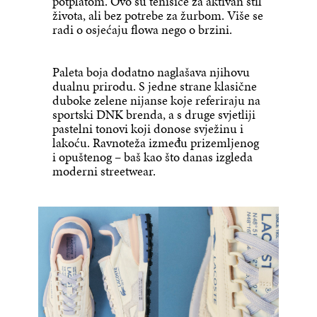
potplatom. Ovo su tenisice za aktivan stil
života, ali bez potrebe za žurbom. Više se
radi o osjećaju flowa nego o brzini.
Paleta boja dodatno naglašava njihovu
dualnu prirodu. S jedne strane klasične
duboke zelene nijanse koje referiraju na
sportski DNK brenda, a s druge svjetliji
pastelni tonovi koji donose svježinu i
lakoću. Ravnoteža između prizemljenog
i opuštenog – baš kao što danas izgleda
moderni streetwear.