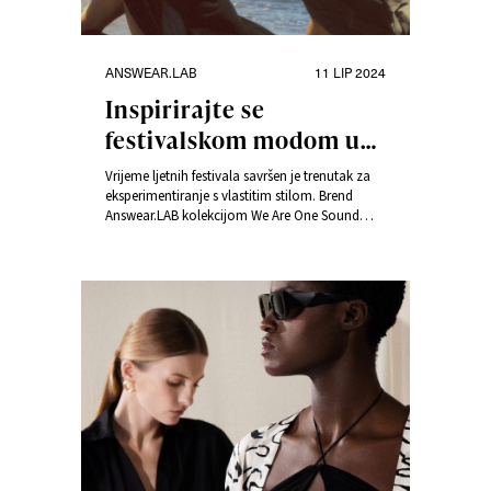
Kategorije
Objavljeno
ANSWEAR.LAB
11 LIP 2024
dana
Inspirirajte se
festivalskom modom uz
kolekciju We Are One
Vrijeme ljetnih festivala savršen je trenutak za
Sound
eksperimentiranje s vlastitim stilom. Brend
Answear.LAB kolekcijom We Are One Sound
pokazuje da svaka žena može interpretirati
ljetnu modu na svoj način, izražavajući svoju
osobnost u duhu harmonije i razumijevanja za
druge. “U festivalskoj kolekciji željeli smo
govoriti o dijalogu, između generacija žena.”,
kaže Sylwia Jaskulska, glavna dizajnerica
brenda.