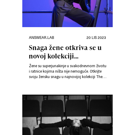
Kategorije
Objavljeno
ANSWEAR.LAB
20 LIS 2023
dana
Snaga žene otkriva se u
novoj kolekciji
Answear.LAB
Žene su superjunakinje u svakodnevnom životu
i ratnice kojima ništa nije nemoguće. Otkrijte
svoju žensku snagu u najnovijoj kolekciji The
Power of Woman iz Answear.LAB-a u kojoj
modni izazovi postaju uputstvo za izgradnju
samopouzdanja i jedinstvenog stila.