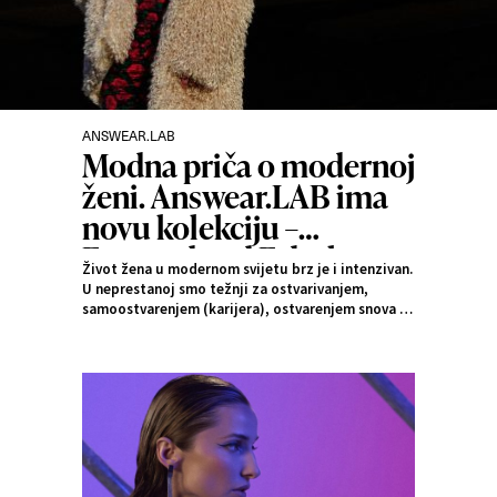
ANSWEAR.LAB
Kategorije
Modna priča o modernoj
ženi. Answear.LAB ima
novu kolekciju –
Focused and Fabulous
Život žena u modernom svijetu brz je i intenzivan.
U neprestanoj smo težnji za ostvarivanjem,
samoostvarenjem (karijera), ostvarenjem snova i
pronalaskom ispunjenja. Često pri tom prkosimo
očekivanjima društva. Answear.LAB novom
kolekcijom Focused and Fabulous naglašava da je
svakoj ženi potreban trenutak u životu kada
može zastati, poslušati svoj unutarnji glas i
pobrinuti se za vlastite potrebe – pa i one modne.