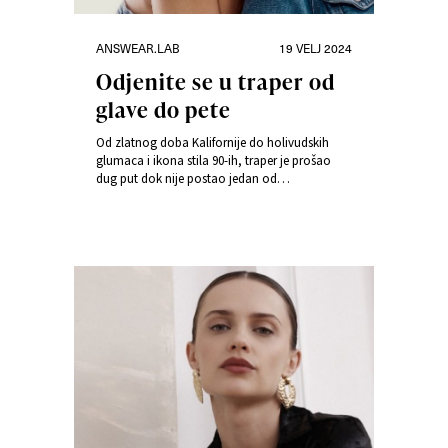
Kategorije
Objavljeno
ANSWEAR.LAB
19 VELJ 2024
dana
Odjenite se u traper od
glave do pete
Od zlatnog doba Kalifornije do holivudskih
glumaca i ikona stila 90-ih, traper je prošao
dug put dok nije postao jedan od
najpopularnijih materijala u modnoj industriji.
Ikoničan je, bezvremenski i uvijek moderan i
upravo je zato postao protagonist kolekcije
LIVE.LOVE.DENIM by Answear.LAB.