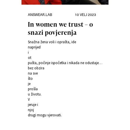
Kategorije
Objavljeno
ANSWEAR.LAB
10 VELJ 2023
dana
In women we trust – o
snazi povjerenja
Snažna žena voli i oprašta, ide
naprijed
i
ot
pušta, počinje ispočetka i nikada ne odustaje…
bez obzira
na sve
što
je
prošla
u životu.
V
jeruje i
njoj
drugi mogu vjerovati.