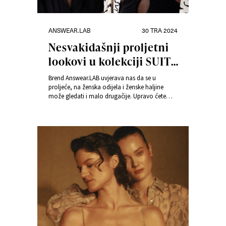
Kategorije
Objavljeno
ANSWEAR.LAB
30 TRA 2024
dana
Nesvakidašnji proljetni
lookovi u kolekciji SUIT
ME TENDER
Brend Answear.LAB uvjerava nas da se u
proljeće, na ženska odijela i ženske haljine
može gledati i malo drugačije. Upravo ćete
zbog toga, u kolekciji SUIT ME TENDER
pronaći cijeli niz originalnih krojeva i stilskih
izričaja koji proširuju klasičnu definiciju ženskih
odijela i ženskih haljina.