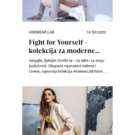
Kategorije
Objavljeno
ANSWEAR.LAB
16 SVI 2023
dana
Fight for Yourself –
kolekcija za moderne
ratnice
Sanjajte, djelujte i borite se – za sebe i za svoju
budućnost. Okupana nijansama srebrne i
crvene, najnovija kolekcija Answear.LAB himna
je moderne žene ratnice.