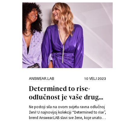
Kategorije
Objavljeno
ANSWEAR.LAB
10 VELJ 2023
dana
Determined to rise-
odlučnost je vaše drugo
ime!
Ne postoji sila na ovom svijetu ravna odlučnoj
ženi! U najnovijoj kolekciji “Determined to rise”,
brend Answear.LAB slavi sve žene, koje unatoč
padovima i brojnim problemima ipak ustaju i
idu dalje!