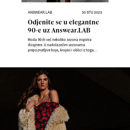
Kategorije
Objavljeno
ANSWEAR.LAB
30 STU 2023
dana
Odjenite se u elegantne
90-e uz Answear.LAB
Moda 90-ih već nekoliko sezona inspirira
dizajnere. U nadolazećim sezonama
prepoznatljive boje, krojevi i oblici iz toga
razdoblja, bit će dio glavnih svjetskih trendova.
Motive 90-ih možete pronaći, primjerice, u
kolekciji Focused and Fabulous by Answear.LAB.
Doznajte kako stilizirati svoju odjeću kako biste
uvijek izgledali moderno.