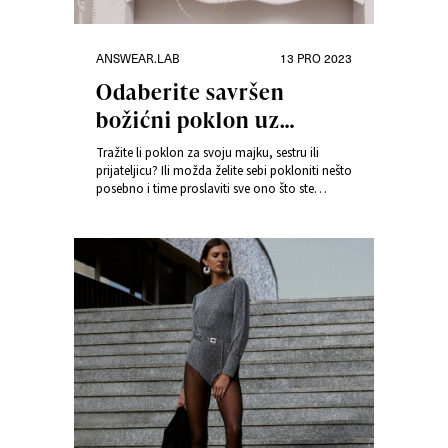
Kategorije
Objavljeno
ANSWEAR.LAB
13 PRO 2023
dana
Odaberite savršen
božićni poklon uz
Answear.LAB
Tražite li poklon za svoju majku, sestru ili
prijateljicu? Ili možda želite sebi pokloniti nešto
posebno i time proslaviti sve ono što ste
postigli u ovoj godini? U nastavku pogledajte
poklon kutiju u kojoj ćete pronaći jedinstvene
proizvode iz ponude našeg brenda
Answear.LAB.