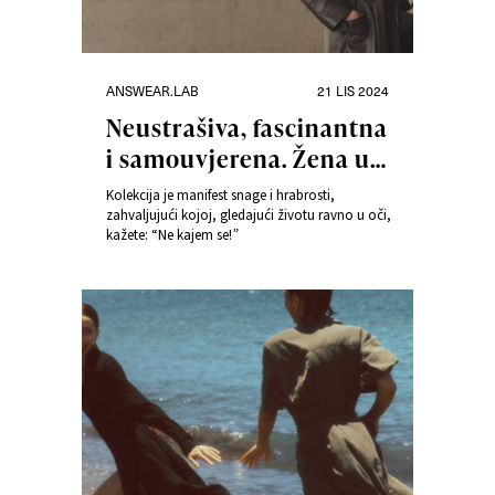
Kategorije
Objavljeno
ANSWEAR.LAB
21 LIS 2024
dana
Neustrašiva, fascinantna
i samouvjerena. Žena u
novoj kolekciji NO
Kolekcija je manifest snage i hrabrosti,
REGRETS brenda
zahvaljujući kojoj, gledajući životu ravno u oči,
kažete: “Ne kajem se!”
Answear.LAB