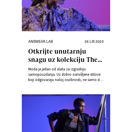
Kategorije
Objavljeno
ANSWEAR.LAB
26 LIS 2023
dana
Otkrijte unutarnju
snagu uz kolekciju The
Power of Woman
Moda je jedan od alata za izgradnju
samopouzdanja. Uz dobro osmišljene stilove
koji odgovaraju našoj osobnosti, ne samo da
se možemo osjećati sjajno, već možemo i
otkriti svoju unutarnju žensku snagu. Želite li
uvijek izgledati lijepo i samouvjereno?
Odaberite stilove iz kolekcije The Power of
Woman by Answear.LAB. U nastavku
predstavljamo nekoliko modernih lookova.