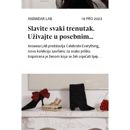
Kategorije
Objavljeno
ANSWEAR.LAB
19 PRO 2023
dana
Slavite svaki trenutak.
Uživajte u posebnim
trenucima u svom stilu
Answear.LAB predstavlja Celebrate Everything,
novu kolekciju savršenu za svaku priliku.
Inspirirana je ženom koja se želi osjećati lijepo i
jedinstveno u bilo kojem stajlingu koji odabere
za sebe. “Prema savjetu Coco Chanel: Uvijek
izgledajte kao da ćete upoznati ljubav svog
života ili svog najgoreg neprijatelja.”, naglasila
je Agnieszka Pruchnik, direktorica brenda
Answear.LAB.