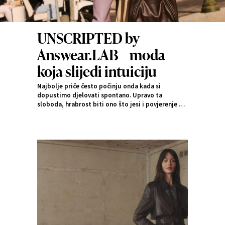
UNSCRIPTED by
Answear.LAB – moda
koja slijedi intuiciju
Najbolje priče često počinju onda kada si
dopustimo djelovati spontano. Upravo ta
sloboda, hrabrost biti ono što jesi i povjerenje u
vlastitu intuiciju postali su polazište kolekcije
UNSCRIPTED by Answear.LAB
– priče o
ženstvenosti koja ne treba scenarij.