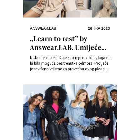
Kategorije
Objavljeno
ANSWEAR.LAB
26 TRA 2023
dana
„Learn to rest” by
Answear.LAB. Umijeće
odmora
Ništa nas ne osnažuje kao regeneracija, koja ne
bi bila moguća bez trenutka odmora. Proljeće
je savršeno vrijeme za provedbu ovog plana.
„Learn to rest”- nova je Answear.LAB kolekcija i
sastoji se od udobnih krojeva i boja koje
opuštaju.