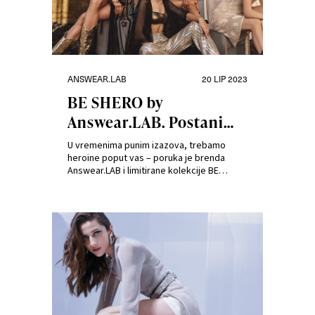
Kategorije
Objavljeno
ANSWEAR.LAB
20 LIP 2023
dana
BE SHERO by
Answear.LAB. Postani
heroina vlastite priče.
U vremenima punim izazova, trebamo
heroine poput vas – poruka je brenda
Answear.LAB i limitirane kolekcije BE
SHERO. Kolekcija uključuje dizajn kao
rezultat suradnje s umjetnicom-
ilustratoricom Magdalenom Pankiewicz, a u
istoj ne manjka ni elemenata inspiriranih
ženskim heroinama koje smo upoznali kroz
povijest.