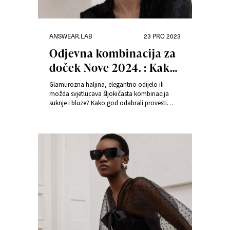
Kategorije
Objavljeno
ANSWEAR.LAB
23 PRO 2023
dana
Odjevna kombinacija za
doček Nove 2024. : Kako
se odjenuti za najvažniju
Glamurozna haljina, elegantno odijelo ili
noć u godini?
možda svjetlucava šljokičasta kombinacija
suknje i bluze? Kako god odabrali provesti
novogodišnju noć, pobrinite se da ste odjenuli
outfit u kojemu se osjećate nevjerojatno, ali i
ugodno. Odaberite outfite za doček Nove 2024.
prema svjetskim trendovima uz Answear.LAB.