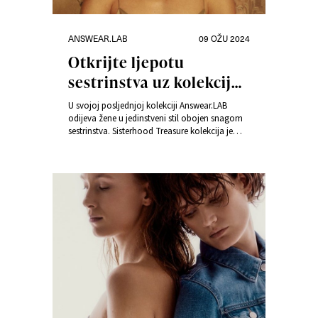
Kategorije
Objavljeno
ANSWEAR.LAB
09 OŽU 2024
dana
Otkrijte ljepotu
sestrinstva uz kolekciju
Sisterhood Treasure
U svojoj posljednjoj kolekciji Answear.LAB
odijeva žene u jedinstveni stil obojen snagom ​​
sestrinstva. Sisterhood Treasure kolekcija je
kojom dominira power dressing u različitim
oblicima – od kožnatih odijela do kompleta i
dugih haljina. Lookove prati ručno rađeni nakit
od prirodnog kamenja.