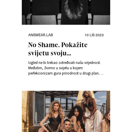
Kategorije
Objavljeno
ANSWEAR.LAB
10 LIS 2023
dana
No Shame. Pokažite
svijetu svoju
jedinstvenu ljepotu
Izgled ne bi trebao određivati našu vrijednost.
Međutim, živimo u svijetu u kojem
perfekcionizam gura prirodnost u drugi plan.
Pronalaženje ključa samoprihvaćanja težak je
zadatak, osobito kada se suočavamo s
kritikama onih kojima smo okruženi.
Answear.LAB nas, limitiranom kolekcijom No
Shame, uvjerava da je tijelo svake žene lijepo i
da zaslužuje poštovanje.