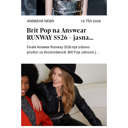
ANSWEAR NEWS
16 TRA 2026
Brit Pop na Answear
RUNWAY SS26 – jasna
izjava
Finale Answear Runway SS26 nije ostavio
prostor za dvosmislenost. Brit Pop zatvorio je
priču snažnim naglaskom i podsjetio nas da
moda i dalje može biti ekspresivna,
beskompromisna i puna energije.