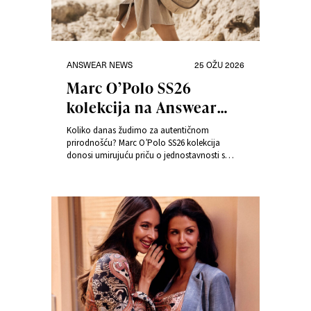
Kategorije
Objavljeno
ANSWEAR NEWS
25 OŽU 2026
dana
Marc O’Polo SS26
kolekcija na Answear
Fashion Showu – dašak
Koliko danas žudimo za autentičnom
prirodnog stila
prirodnošću? Marc O’Polo SS26 kolekcija
donosi umirujuću priču o jednostavnosti s
karakterom – odjeća stvorena za kretanje,
prirodu i svakodnevni život, gdje stil ne treba
pretjerivanje, već ravnotežu.