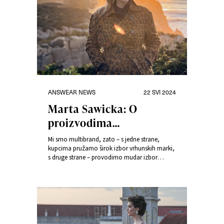
Kategorije
Objavljeno
ANSWEAR NEWS
22 SVI 2024
dana
Marta Sawicka: O
proizvodima
promišljamo na
Mi smo multibrand, zato – s jedne strane,
premium način
kupcima pružamo širok izbor vrhunskih marki,
s druge strane – provodimo mudar izbor
proizvoda, pazeći na njihovu kvalitetu – kaže
Marta Sawicka, direktorica vizualne
komunikacije Answeara, ističući važnost nove
image platforme “Odjeni život dragocjenim
stvarima” u pozicioniranju e-trgovine u
premium modnom segmentu.