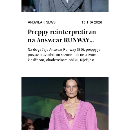
Kategorije
Objavljeno
ANSWEAR NEWS
13 TRA 2026
dana
Preppy reinterpretiran
na Answear RUNWAY
SS26 – inteligentna
Na događaju Answear Runway SS26, preppy je
nonšalancija otvara
postavio uvodni ton sezone – ali ne u svom
klasičnom, akademskom obliku. Riječ je o
novu sezonu
reinterpretaciji koja svjesno razgrađuje
tradicionalnu krutost.