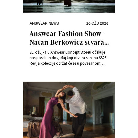
Kategorije
Objavljeno
ANSWEAR NEWS
20 OŽU 2026
dana
Answear Fashion Show –
Natan Berkowicz stvara
scenografiju za modnu
25. ožujka u Answear Concept Storeu očekuje
reviju Answear
nas poseban događaj koji otvara sezonu SS26.
Revija kolekcije održat će se u povezanom
prostoru Answear Concept Storea i Art Box
Experiencea, a za vizualni identitet zaslužan je
autor koji je promijenio način na koji gledamo
sliku u kazalištu i digitalnoj umjetnosti – Natan
Berkowicz.
Događaj možete uživo pratiti na našem
Instagram profilu
answear.com
. Pridružite nam
se!