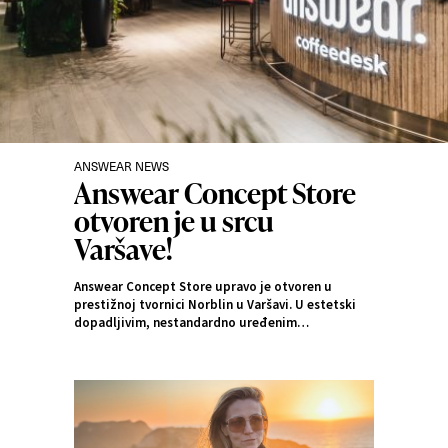
ANSWEAR NEWS
Kategorije
Answear Concept Store
otvoren je u srcu
Varšave!
Answear Concept Store upravo je otvoren u
prestižnoj tvornici Norblin u Varšavi. U estetski
dopadljivim, nestandardno uređenim
interijerima, moda se susreće s kreativnošću,
dovodeći iskustvo kupnje na najvišu razinu.
Otkrijte s nama ovu jedinstvenu modnu točku na
karti Varšave.