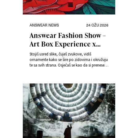
Kategorije
Objavljeno
ANSWEAR NEWS
24 OŽU 2026
dana
Answear Fashion Show –
Art Box Experience x
Answear Concept Store –
Stojiš usred slike, čuješ zvukove, vidiš
Moda koja angažira sva
ornamente kako se šire po zidovima i okružuju
te sa svih strana. Osjećaš se kao da si prenesen
osjetila
u neki drugi svijet. I to nije san – to je iskustvo
jedne od imerzivnih izložbi u Art Box
Experience.