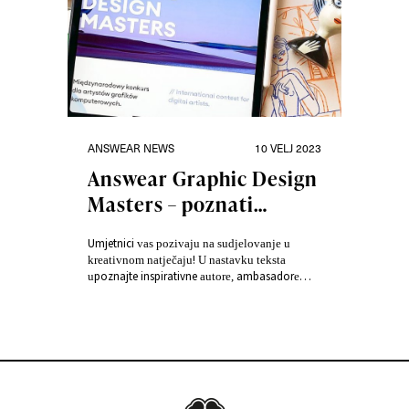
Kategorije
Objavljeno
ANSWEAR NEWS
10 VELJ 2023
dana
Answear Graphic Design
Masters – poznati
umjetnici inspirirani su
Umjetnici
vas pozivaju na sudjelovanje u
Answear proizvodima
!
kreativnom natječaju
U nastavku teksta
poznajte inspirativne
ambasador
u
autore,
e
natjecanja Answear Graphic Design Masters.