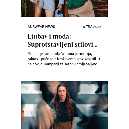
Kategorije
Objavljeno
ANSWEAR NEWS
18 TRA 2025
dana
Ljubav i moda:
Suprotstavljeni stilovi
brendova u novoj SS25
Moda nije samo odjeća – ona je emocija,
kampanji Answeara
odnosi i priče koje izražavamo kroz svoj stil. U
najnovijoj kampanji za sezonu proljeće/ljeto
2025, Answear.hr stavlja fokus na hrabre
kontraste, spajajući naizgled različite stilove
premium brendova. Kao i u životu, tako i u
modi – suprotnosti mogu stvoriti fascinantne
kombinacije.