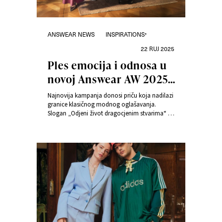
Kategorije
Objavljeno
,
ANSWEAR NEWS
INSPIRATIONS
dana
22 RUJ 2025
Ples emocija i odnosa u
novoj Answear AW 2025
kampanji
Najnovija kampanja donosi priču koja nadilazi
granice klasičnog modnog oglašavanja.
Slogan „Odjeni život dragocjenim stvarima“ u
ovom izdanju postaje metafora za odnose –
intimne i svakodnevne, isprepletene poput
plesnih koraka. Radi se o priči u kojoj su
emocije utkane u odjeću, koja dobiva novo
značenje ovisno o kontekstu i onome tko je
nosi.