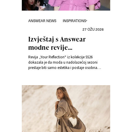
Kategorije
Objavljeno
,
ANSWEAR NEWS
INSPIRATIONS
dana
27 OŽU 2026
Izvještaj s Answear
modne revije
proljeće/ljeto 2026 –
Revija „Your Reflection“ iz kolekcije SS26
Moda u ogledalu
dokazala je da moda u nadolazećoj sezoni
prestaje biti samo estetika i postaje osobna
emocija
naracija prožeta emocijama, umjetnošću i
tehnologijom. U varšavskoj Fabryci Norblina
vidjeli smo smjer razvoja suvremenog stila.