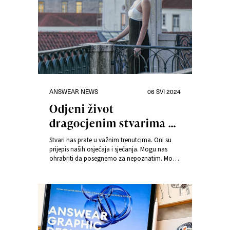
Kategorije
Objavljeno
ANSWEAR NEWS
06 SVI 2024
dana
Odjeni život
dragocjenim stvarima na
Answear.hr
Stvari nas prate u važnim trenutcima. Oni su
prijepis naših osjećaja i sjećanja. Mogu nas
ohrabriti da posegnemo za nepoznatim. Mogu
nam omogućiti da budemo prisutni u tuđoj
svijesti ili biti odgovor na svakodnevne izazove.
Na kraju, oni ostaju u drugom planu, jer
najvrjednije je ono što smo dobili od njih, to je
ono što ostaje. U novoj kampanji za sezonu
proljeće-ljeto 2024. život odijevamo
dragocjenim stvarima.