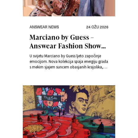
Kategorije
Objavljeno
ANSWEAR NEWS
24 OŽU 2026
dana
Marciano by Guess –
Answear Fashion Show
SS26 Collection –
U svijetu Marciano by Guess ljeto započinje
Elegancija koja putuje s
emocijom. Nova kolekcija spaja energiju grada
s mekim sjajem suncem obasjanih krajolika,
tobom
stvarajući garderobu za ženu koja se odijeva
onako kako živi – spontano, senzualno i bez
kompromisa.