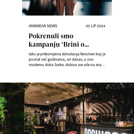
Kategorije
Objavljeno
ANSWEAR NEWS
03 LIP 2024
dana
Pokrenuli smo
kampanju ‘Brini o
nutrini-unutarnji mir’
Iako je prekomjerna stimulacija fenomen koji je
poznat već godinama, on danas, u ovo
moderno doba žurbe, dobiva sve više na snazi.
Utjecaj prekomjerne stimulacije na naše
mentalno zdravlje tema je trećeg izdanja
kampanje ‘Brini o nutrini-unutarnji mir’. Marta
Niedźwiecka i Joanna Wojsiat u projektu
navode načine nošenja s prekomjernom
stimulacijom.