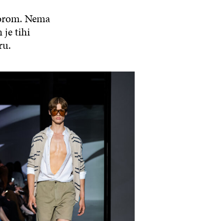
dmorom. Nema
 je tihi
ru.