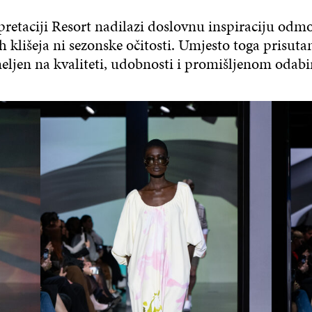
pretaciji Resort nadilazi doslovnu inspiraciju o
h klišeja ni sezonske očitosti. Umjesto toga prisutan
eljen na kvaliteti, udobnosti i promišljenom odabi