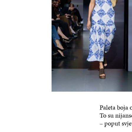
Paleta boja 
To su nijans
– poput svje