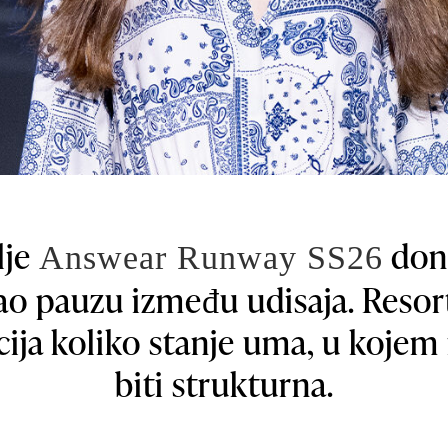
lje
doni
Answear Runway SS26
ao pauzu između udisaja. Resort
cija koliko stanje uma, u koje
biti strukturna.