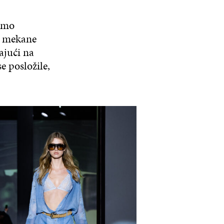
samo
i, mekane
rajući na
se posložile,