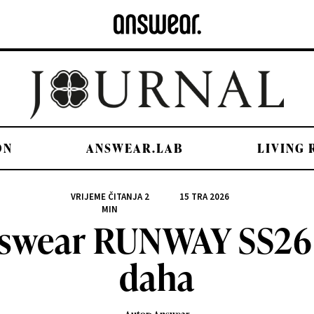
ON
ANSWEAR.LAB
LIVING
VRIJEME ČITANJA
2
15 TRA 2026
MIN
Answear RUNWAY SS26 
daha