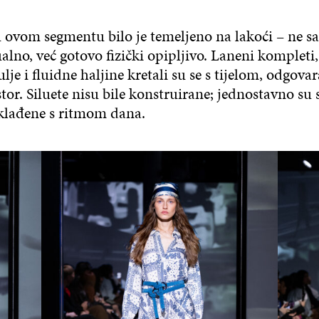
u ovom segmentu bilo je temeljeno na lakoći – ne 
ualno, već gotovo fizički opipljivo. Laneni komplet
lje i fluidne haljine kretali su se s tijelom, odgova
stor. Siluete nisu bile konstruirane; jednostavno su 
klađene s ritmom dana.