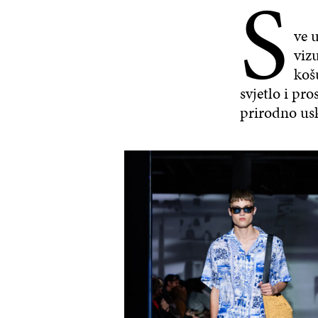
S
ve 
viz
košu
svjetlo i pro
prirodno us