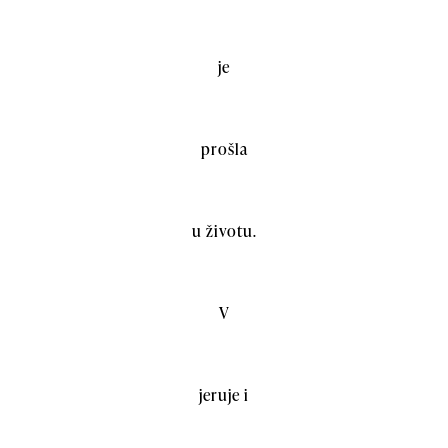
je
prošla
u životu.
V
jeruje i