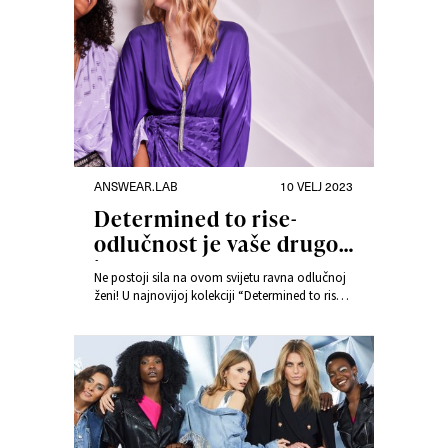
ANSWEAR.LAB
10 VELJ 2023
Determined to rise-
odlučnost je vaše drugo
ime!
Ne postoji sila na ovom svijetu ravna odlučnoj
ženi! U najnovijoj kolekciji “Determined to rise”,
brend Answear.LAB slavi sve žene, koje unatoč
padovima i brojnim problemima ipak ustaju i
idu dalje!