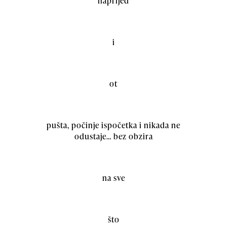
naprijed
i
ot
pušta, počinje ispočetka i nikada ne
odustaje… bez obzira
na sve
što