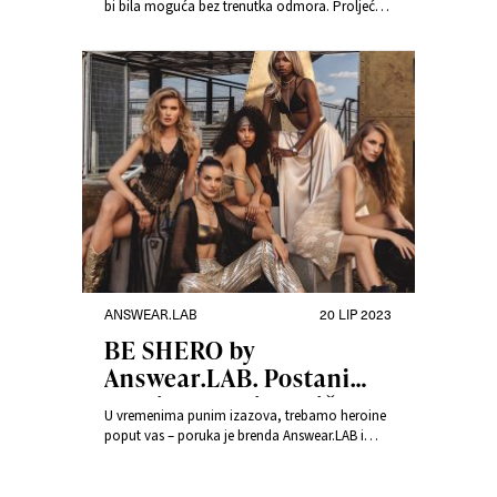
bi bila moguća bez trenutka odmora. Proljeće
je savršeno vrijeme za provedbu ovog plana.
„Learn to rest”- nova je Answear.LAB kolekcija i
sastoji se od udobnih krojeva i boja koje
opuštaju.
ANSWEAR.LAB
20 LIP 2023
BE SHERO by
Answear.LAB. Postani
heroina vlastite priče.
U vremenima punim izazova, trebamo heroine
poput vas – poruka je brenda Answear.LAB i
limitirane kolekcije BE SHERO. Kolekcija
uključuje dizajn kao rezultat suradnje s
umjetnicom-ilustratoricom Magdalenom