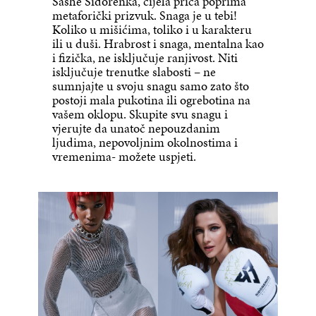
Sashe Sidorenka, cijela priča poprima
metaforički prizvuk. Snaga je u tebi!
Koliko u mišićima, toliko i u karakteru
ili u duši. Hrabrost i snaga, mentalna kao
i fizička, ne isključuje ranjivost. Niti
isključuje trenutke slabosti – ne
sumnjajte u svoju snagu samo zato što
postoji mala pukotina ili ogrebotina na
vašem oklopu. Skupite svu snagu i
vjerujte da unatoč nepouzdanim
ljudima, nepovoljnim okolnostima i
vremenima- možete uspjeti.