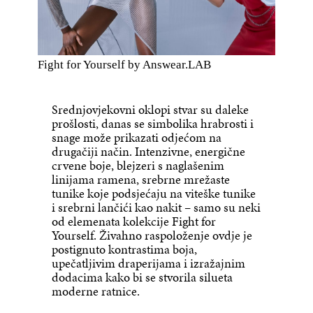
Fight for Yourself by Answear.LAB
Srednjovjekovni oklopi stvar su daleke
prošlosti, danas se simbolika hrabrosti i
snage može prikazati odjećom na
drugačiji način. Intenzivne, energične
crvene boje, blejzeri s naglašenim
linijama ramena, srebrne mrežaste
tunike koje podsjećaju na viteške tunike
i srebrni lančići kao nakit – samo su neki
od elemenata kolekcije Fight for
Yourself. Živahno raspoloženje ovdje je
postignuto kontrastima boja,
upečatljivim draperijama i izražajnim
dodacima kako bi se stvorila silueta
moderne ratnice.