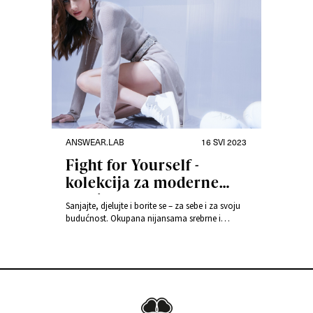
ANSWEAR.LAB
16 SVI 2023
Fight for Yourself -
kolekcija za moderne
ratnice
Sanjajte, djelujte i borite se – za sebe i za svoju
budućnost. Okupana nijansama srebrne i
crvene, najnovija kolekcija Answear.LAB himna
je moderne žene ratnice.