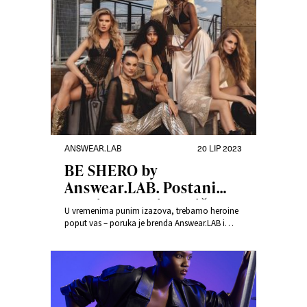
ANSWEAR.LAB
20 LIP 2023
BE SHERO by
Answear.LAB. Postani
heroina vlastite priče.
U vremenima punim izazova, trebamo heroine
poput vas – poruka je brenda Answear.LAB i
limitirane kolekcije BE SHERO. Kolekcija
uključuje dizajn kao rezultat suradnje s
umjetnicom-ilustratoricom Magdalenom
Pankiewicz, a u istoj ne manjka ni elemenata
inspiriranih ženskim heroinama koje smo
upoznali kroz povijest.