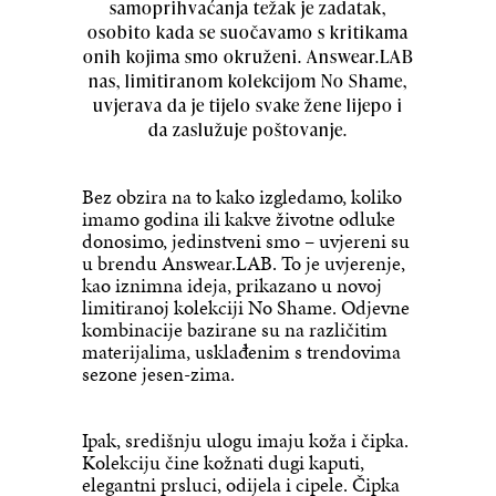
samoprihvaćanja težak je zadatak,
osobito kada se suočavamo s kritikama
onih kojima smo okruženi. Answear.LAB
nas, limitiranom kolekcijom No Shame,
uvjerava da je tijelo svake žene lijepo i
da zaslužuje poštovanje.
Bez obzira na to kako izgledamo, koliko
imamo godina ili kakve životne odluke
donosimo, jedinstveni smo – uvjereni su
u brendu Answear.LAB. To je uvjerenje,
kao iznimna ideja, prikazano u novoj
limitiranoj kolekciji No Shame. Odjevne
kombinacije bazirane su na različitim
materijalima, usklađenim s trendovima
sezone jesen-zima.
Ipak, središnju ulogu imaju koža i čipka.
Kolekciju čine kožnati dugi kaputi,
elegantni prsluci, odijela i cipele. Čipka