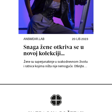
ANSWEAR.LAB
20 LIS 2023
Snaga žene otkriva se u
novoj kolekciji
Answear.LAB
Žene su superjunakinje u svakodnevnom životu
i ratnice kojima ništa nije nemoguće. Otkrijte
svoju žensku snagu u najnovijoj kolekciji The
Power of Woman iz Answear.LAB-a u kojoj
modni izazovi postaju uputstvo za izgradnju
samopouzdanja i jedinstvenog stila.