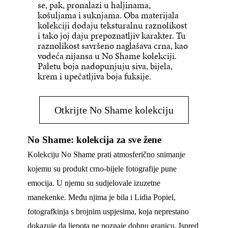
se, pak, pronalazi u haljinama,
košuljama i suknjama. Oba materijala
kolekciji dodaju teksturalnu raznolikost
i tako joj daju prepoznatljiv karakter. Tu
raznolikost savršeno naglašava crna, kao
vodeća nijansa u No Shame kolekciji.
Paletu boja nadopunjuju siva, bijela,
krem i upečatljiva boja fuksije.
Otkrijte No Shame kolekciju
No Shame: kolekcija za sve žene
Kolekciju No Shame prati atmosferično snimanje
kojemu su produkt crno-bijele fotografije pune
emocija. U njemu su sudjelovale izuzetne
manekenke. Među njima je bila i Lidia Popiel,
fotografkinja s brojnim uspjesima, koja neprestano
dokazuje da ljepota ne poznaje dobnu granicu. Ispred