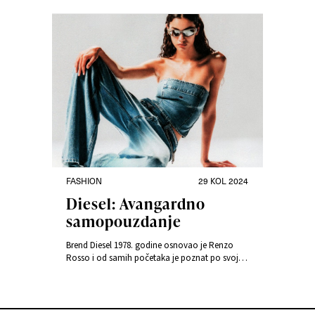
1960-ih. Trend je to s retro prizvukom i jako se
dobro snalazi u modernom svijetu. Što je
ladylike stil? U našem članku pronaći ćete točne
karakteristike i mnogo inspiracije!
FASHION
29 KOL 2024
Diesel: Avangardno
samopouzdanje
Brend Diesel 1978. godine osnovao je Renzo
Rosso i od samih početaka je poznat po svojoj
buntovničkoj naravi i avangardnom pristupu
modi.