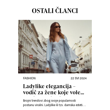
OSTALI ČLANCI
FASHION
22 SVI 2024
Ladylike elegancija –
vodič za žene koje vole
otmjenost i chic
Brojni trendovi zbog svoje popularnosti
postanu viralni. Ladylike ili tzv. damska estetika
evocira stilove najvećih modnih ikona 1950-ih i