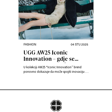
FASHION
04 STU 2025
UGG AW25 Iconic
Innovation – gdje se
udobnost susreće s
U kolekciji AW25 “Iconic Innovation” brend
ikoničnim stilom
ponovno dokazuje da može spojiti inovaciju sa
svime što najviše volimo: mekoćom,
udobnošću i karakterom. Ovo je sezona u kojoj
se ikone rađaju ponovno – zajedno.