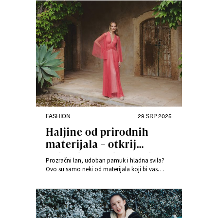
FASHION
29 SRP 2025
Haljine od prirodnih
materijala – otkrij
najbolje tkanine za ljeto!
Prozračni lan, udoban pamuk i hladna svila?
Ovo su samo neki od materijala koji bi vas
trebali pratiti kroz nadolazeće vruće mjesece. U
nastavku opisujemo prozračne tkanine za ljeto
koje će vam osigurati udobnost u svakoj
situaciji!