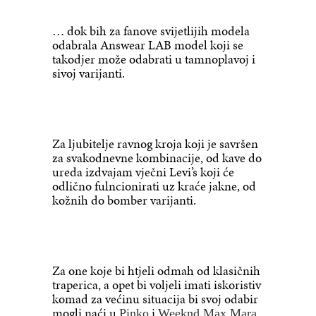
… dok bih za fanove svijetlijih modela
odabrala Answear LAB model koji se
takodjer može odabrati u tamnoplavoj i
sivoj varijanti.
Za ljubitelje ravnog kroja koji je savršen
za svakodnevne kombinacije, od kave do
ureda izdvajam vječni Levi’s koji će
odlično fulncionirati uz kraće jakne, od
kožnih do bomber varijanti.
Za one koje bi htjeli odmah od klasičnih
traperica, a opet bi voljeli imati iskoristiv
komad za većinu situacija bi svoj odabir
mogli naći u
i
Pinko
Weeknd Max Mara