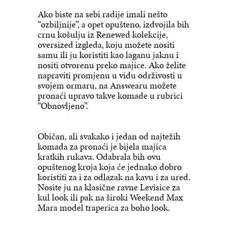
Ako biste na sebi radije imali nešto
“ozbiljnije”, a opet opušteno, izdvojila bih
crnu košulju iz Renewed kolekcije,
oversized izgleda, koju možete nositi
samu ili ju koristiti kao laganu jaknu i
nositi otvorenu preko majice. Ako želite
napraviti promjenu u vidu održivosti u
svojem ormaru, na Answearu možete
pronaći upravo takve komade u rubrici
“Obnovljeno”.
Običan, ali svakako i jedan od najtežih
komada za pronaći je bijela majica
kratkih rukava. Odabrala bih ovu
opuštenog kroja koja će jednako dobro
koristiti za i za odlazak na kavu i za ured.
Nosite ju na klasične ravne Levisice za
kul look ili pak na široki Weekend Max
Mara model traperica za boho look.