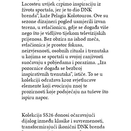
Lacosteu uvijek crpimo inspiraciju iz
života sportaša, jer je to dio DNK
brenda“, kaže Pelagia Kolotouros. Ove su
sezone dizajneri pogled usmjerili izvan
terena, u svlačionicu, gdje se događa više
nego što je vidljivo tijekom televizijskih
prijenosa. Bez obzira na ishod meča,
svlačionica je prostor fokusa,
neizvjesnosti, osobnih rituala i trenutaka
u kojima se sportaši u svojoj ranjivosti
suočavaju s pobjedama i porazima. „Iza
pozornice događa se bezbroj
inspirativnih trenutaka“, ističe. To se u
kolekciji odražava kroz svjetlucave
elemente koji evociraju znoj te
prozirnosti koje podsjećaju na tuševe što
ispiru napor.
Kolekcija SS26 donosi očaravajući
dijalog između klasike i suvremenosti,
transformirajući ikonični DNK brenda