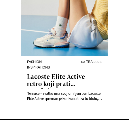
FASHION
,
03 TRA 2026
INSPIRATIONS
Lacoste Elite Active –
retro koji prati
sadašnjost
Tenisice – svatko ima svoj omiljeni par. Lacoste
Elite Active spreman je konkurirati za tu titulu,
predstavljajući model koji energiju 70-ih prenosi
u ritam današnjeg grada.