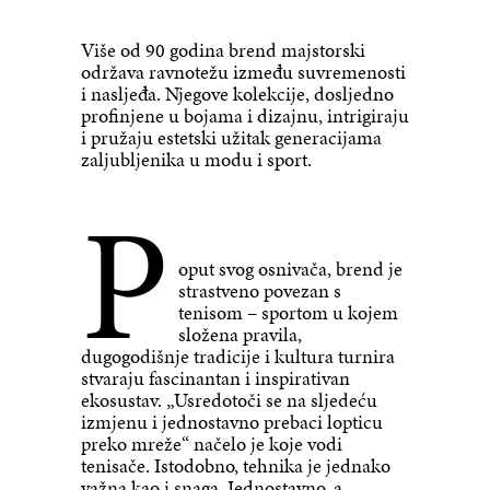
Više od 90 godina brend majstorski
održava ravnotežu između suvremenosti
i nasljeđa. Njegove kolekcije, dosljedno
profinjene u bojama i dizajnu, intrigiraju
i pružaju estetski užitak generacijama
zaljubljenika u modu i sport.
P
oput svog osnivača, brend je
strastveno povezan s
tenisom – sportom u kojem
složena pravila,
dugogodišnje tradicije i kultura turnira
stvaraju fascinantan i inspirativan
ekosustav. „Usredotoči se na sljedeću
izmjenu i jednostavno prebaci lopticu
preko mreže“ načelo je koje vodi
tenisače. Istodobno, tehnika je jednako
važna kao i snaga. Jednostavno, a