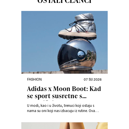
OSTALI ČLANCI
FASHION
07 SIJ 2026
Adidas x Moon Boot: Kad
se sport susretne s
kozmičkim glamurozom
U modi, kao i u životu, trenuci koji ostaju s
nama su oni koji nas izbacuju iz rutine. Ova
suradnja je sudar dviju potpuno različitih
estetika. Adidas i Moon Boot zajedno su stvorili
nešto zaista izvanredno.