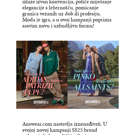
izlaze izvan konvencija, potiče miješanje
elegancije s ležernošću, pomicanje
granica vezanih uz dob ili profesiju.
Moda je igra, a u ovoj kampanji poprima
sasvim novu i uzbudljivu formu!
Answear.com nastavlja iznenađivati. U
svojoj novoj kampanji SS25 brend