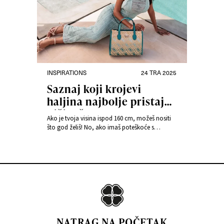
INSPIRATIONS
24 TRA 2025
Saznaj koji krojevi
haljina najbolje pristaju
nižim ženama
Ako je tvoja visina ispod 160 cm, možeš nositi
što god želiš! No, ako imaš poteškoće s
pronalaskom savršene haljine ili želiš naučiti
trikove koji će vizualno produžiti tvoju figuru,
nastavi čitati. Ovdje su najbolji modeli haljina
za niže žene – provjeri koja je dužina prava za
tebe! U ovom članku saznat ćeš: – Koji …
Nastavi čitati
Moda puna kontrasta – Nova Answear
SS25 spaja stilove i emocije
NATRAG NA POČETAK