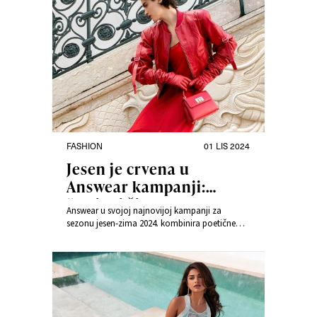
FASHION
01 LIS 2024
Jesen je crvena u
Answear kampanji:
“Odjeni život
Answear u svojoj najnovijoj kampanji za
dragocjenim stvarima.”
sezonu jesen-zima 2024. kombinira poetične
tonove dajući iznimnu pažnju i stavljajući
naglasak na detalje. Brend prikazuje modu koja
ne samo da ukrašava, već i priča priče – one
koje ostaju.