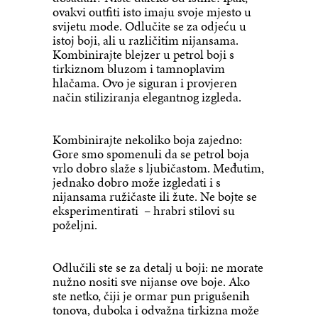
ovakvi outfiti isto imaju svoje mjesto u
svijetu mode. Odlučite se za odjeću u
istoj boji, ali u različitim nijansama.
Kombinirajte blejzer u petrol boji s
tirkiznom bluzom i tamnoplavim
hlačama. Ovo je siguran i provjeren
način stiliziranja elegantnog izgleda.
Kombinirajte nekoliko boja zajedno:
Gore smo spomenuli da se petrol boja
vrlo dobro slaže s ljubičastom. Međutim,
jednako dobro može izgledati i s
nijansama ružičaste ili žute. Ne bojte se
eksperimentirati – hrabri stilovi su
poželjni.
Odlučili ste se za detalj u boji: ne morate
nužno nositi sve nijanse ove boje. Ako
ste netko, čiji je ormar pun prigušenih
tonova, duboka i odvažna tirkizna može