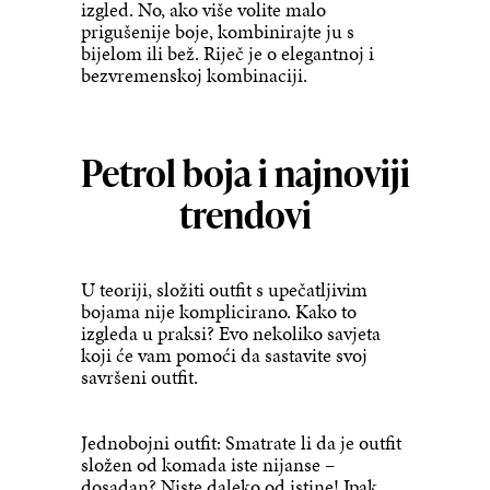
izgled. No, ako više volite malo
prigušenije boje, kombinirajte ju s
bijelom ili bež. Riječ je o elegantnoj i
bezvremenskoj kombinaciji.
Petrol boja i najnoviji
trendovi
U teoriji, složiti outfit s upečatljivim
bojama nije komplicirano. Kako to
izgleda u praksi? Evo nekoliko savjeta
koji će vam pomoći da sastavite svoj
savršeni outfit.
Jednobojni outfit: Smatrate li da je outfit
složen od komada iste nijanse –
dosadan? Niste daleko od istine! Ipak,