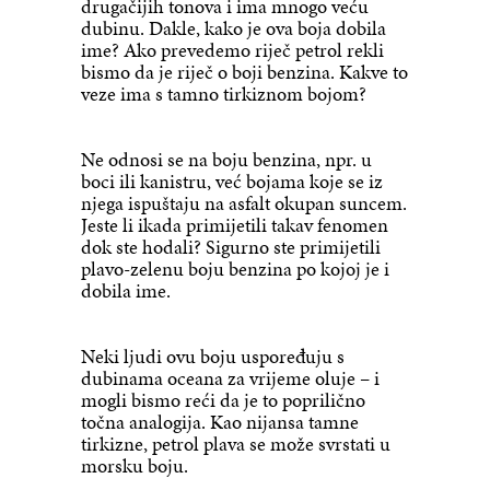
drugačijih tonova i ima mnogo veću
dubinu. Dakle, kako je ova boja dobila
ime? Ako prevedemo riječ petrol rekli
bismo da je riječ o boji benzina. Kakve to
veze ima s tamno tirkiznom bojom?
Ne odnosi se na boju benzina, npr. u
boci ili kanistru, već bojama koje se iz
njega ispuštaju na asfalt okupan suncem.
Jeste li ikada primijetili takav fenomen
dok ste hodali? Sigurno ste primijetili
plavo-zelenu boju benzina po kojoj je i
dobila ime.
Neki ljudi ovu boju uspoređuju s
dubinama oceana za vrijeme oluje – i
mogli bismo reći da je to poprilično
točna analogija. Kao nijansa tamne
tirkizne, petrol plava se može svrstati u
morsku boju.