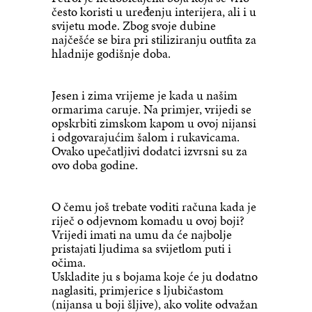
često koristi u uređenju interijera, ali i u
svijetu mode. Zbog svoje dubine
najčešće se bira pri stiliziranju outfita za
hladnije godišnje doba.
Jesen i zima vrijeme je kada u našim
ormarima caruje. Na primjer, vrijedi se
opskrbiti zimskom kapom u ovoj nijansi
i odgovarajućim šalom i rukavicama.
Ovako upečatljivi dodatci izvrsni su za
ovo doba godine.
O čemu još trebate voditi računa kada je
riječ o odjevnom komadu u ovoj boji?
Vrijedi imati na umu da će najbolje
pristajati ljudima sa svijetlom puti i
očima.
Uskladite ju s bojama koje će ju dodatno
naglasiti, primjerice s ljubičastom
(nijansa u boji šljive), ako volite odvažan