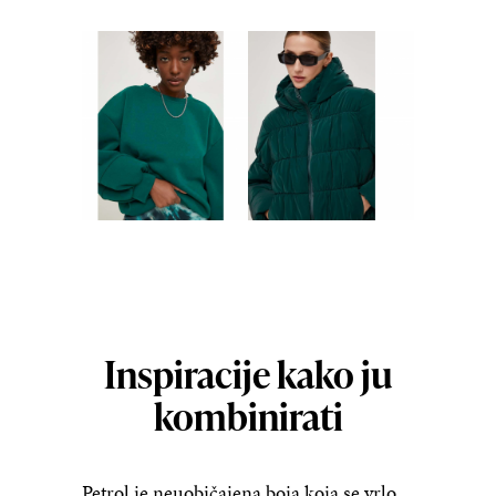
Inspiracije kako ju
kombinirati
Petrol je neuobičajena boja koja se vrlo