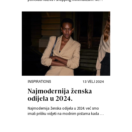
se tako u modnoj industriji odupiru
iskorištavanju radne snage, ali i prirodnih
resursa. Slow fashion je mnogo složeniji pojam
nego što se čini.
INSPIRATIONS
13 VELJ 2024
Najmodernija ženska
odijela u 2024.
Najmodernija ženska odijela u 2024. već smo
imali priliku vidjeti na modnim pistama kada su
ujedno i najavljene zimske kolekcije za sezonu
2023./2024. Što možete očekivati u nastavku
godine? Kako odabrati moderno, ali