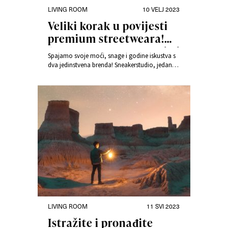
LIVING ROOM
10 VELJ 2023
Veliki korak u povijesti
premium streetweara!
Answear, Sneakerstudio i
Spajamo svoje moći, snage i godine iskustva s
PRM kreću na uzbudljivo
dva jedinstvena brenda! Sneakerstudio, jedan
putovanje
od vodećih brendova u prodaji tenisica i
streetweara u Srednjoj i Istočnoj Europi, i
novonastali brend premium streetweara – PRM,
postat će dio našeg lifestyle svijeta.
LIVING ROOM
11 SVI 2023
Istražite i pronađite