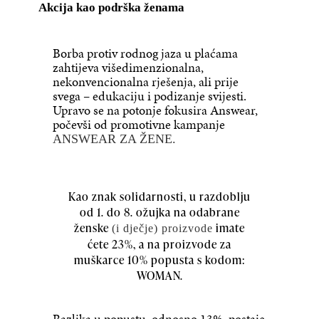
Akcija kao podrška ženama
Borba protiv rodnog jaza u plaćama
zahtijeva višedimenzionalna,
nekonvencionalna rješenja, ali prije
svega – edukaciju i podizanje svijesti.
Upravo se na potonje fokusira Answear,
počevši od promotivne kampanje
ANSWEAR ZA ŽENE.
Kao znak solidarnosti, u razdoblju
od 1. do 8. ožujka na odabrane
ženske
imate
(i dječje) proizvode
ćete 23%, a na proizvode za
muškarce 10% popusta s kodom:
WOMAN.
Razlika u popustu, odnosno 13%, postaje