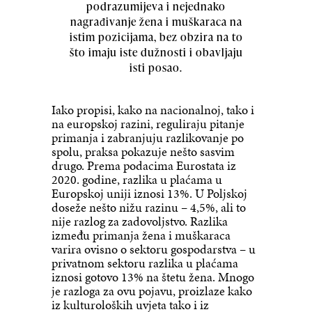
podrazumijeva i nejednako
nagrađivanje žena i muškaraca na
istim pozicijama, bez obzira na to
što imaju iste dužnosti i obavljaju
isti posao.
Iako propisi, kako na nacionalnoj, tako i
na europskoj razini, reguliraju pitanje
primanja i zabranjuju razlikovanje po
spolu, praksa pokazuje nešto sasvim
drugo. Prema podacima Eurostata iz
2020. godine, razlika u plaćama u
Europskoj uniji iznosi 13%. U Poljskoj
doseže nešto nižu razinu – 4,5%, ali to
nije razlog za zadovoljstvo. Razlika
između primanja žena i muškaraca
varira ovisno o sektoru gospodarstva – u
privatnom sektoru razlika u plaćama
iznosi gotovo 13% na štetu žena. Mnogo
je razloga za ovu pojavu, proizlaze kako
iz kulturoloških uvjeta tako i iz