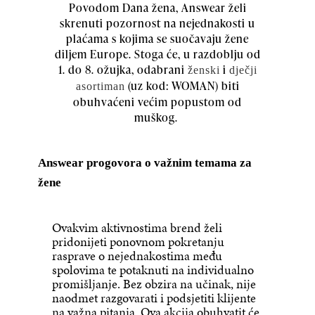
Povodom Dana žena, Answear želi
skrenuti pozornost na nejednakosti u
plaćama s kojima se suočavaju žene
diljem Europe. Stoga će, u razdoblju od
1. do 8. ožujka, odabrani
i
ženski
dječji
(uz kod: WOMAN) biti
asortiman
obuhvaćeni većim popustom od
muškog.
Answear progovora o važnim temama za
žene
Ovakvim aktivnostima brend želi
pridonijeti ponovnom pokretanju
rasprave o nejednakostima među
spolovima te potaknuti na individualno
promišljanje. Bez obzira na učinak, nije
naodmet razgovarati i podsjetiti klijente
na važna pitanja. Ova akcija obuhvatit će