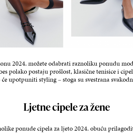
ezonu 2024. možete odabrati raznoliku ponudu mod
es polako postaju prošlost, klasične tenisice i cipel
o će upotpuniti styling – stoga su svestrana svakod
Ljetne cipele za žene
like ponude cipela za ljeto 2024. obuću prilagod