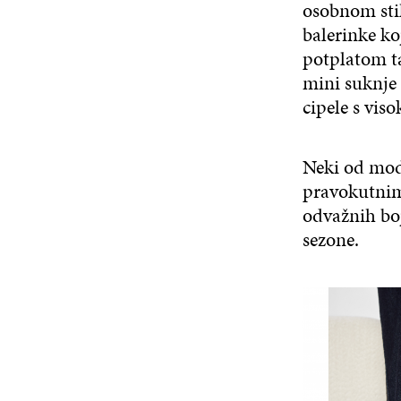
osobnom sti
balerinke ko
potplatom ta
mini suknje 
cipele s vis
Neki od mode
pravokutnim
odvažnih boj
sezone.