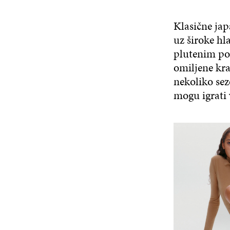
Klasične jap
uz široke hl
plutenim po
omiljene kra
nekoliko sez
mogu igrati 