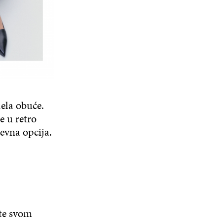
ela obuće.
e u retro
nevna opcija.
ite svom