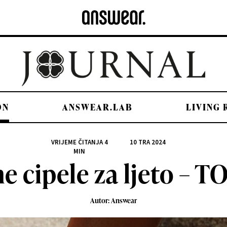
ON
ANSWEAR.LAB
LIVING
VRIJEME ČITANJA
4
10 TRA 2024
MIN
e cipele za ljeto – TO
Autor: Answear