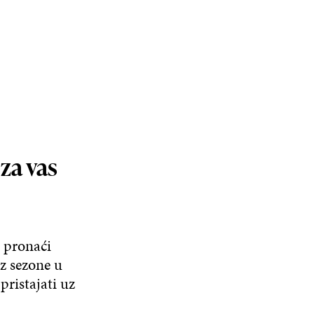
 za vas
o pronaći
iz sezone u
pristajati uz