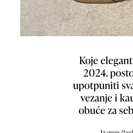
Koje elegant
2024. posto
upotpuniti sva
vezanje i k
obuće za seb
Iz ovog član