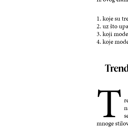
1. koje su tr
2. uz što upa
3. koji model
4. koje model
Trendi
T
r
n
s
mnoge stilov