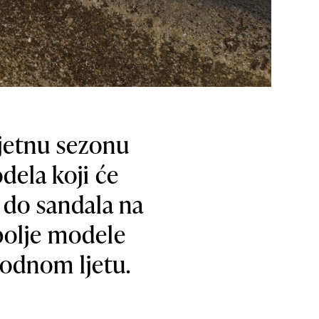
ljetnu sezonu
dela koji će
i do sandala na
bolje modele
modnom ljetu.