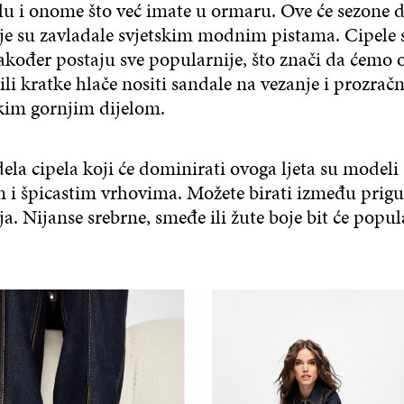
lu i onome što već imate u ormaru. Ove će sezone 
je su zavladale svjetskim modnim pistama. Cipele 
kođer postaju sve popularnije, što znači da ćemo o
ili kratke hlače nositi sandale na vezanje i prozrač
okim gornjim dijelom.
la cipela koji će dominirati ovoga ljeta su modeli 
 i špicastim vrhovima. Možete birati između prigu
a. Nijanse srebrne, smeđe ili žute boje bit će popu