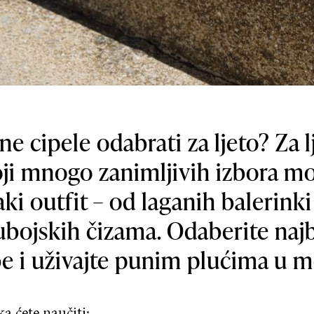
ne cipele odabrati za ljeto? Za 
ji mnogo zanimljivih izbora mo
ki outfit – od laganih balerink
aubojskih čizama. Odaberite naj
e i uživajte punim plućima u 
ka ćete naučiti: