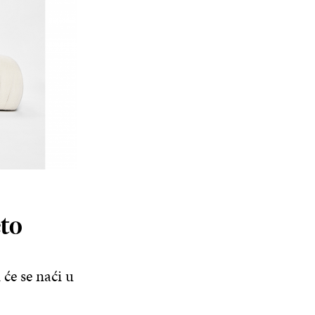
eto
 će se naći u