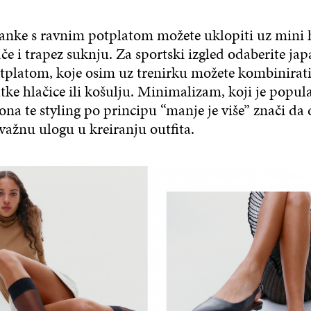
anke s ravnim potplatom možete uklopiti uz mini ha
ače i trapez suknju. Za sportski izgled odaberite jap
tplatom, koje osim uz trenirku možete kombinirati
tke hlačice ili košulju. Minimalizam, koji je popul
ona te styling po principu “manje je više” znači da
važnu ulogu u kreiranju outfita.