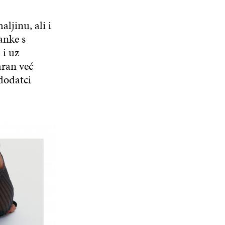
ljinu, ali i
anke s
 i uz
aran već
 dodatci