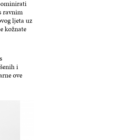
dominirati
s ravnim
vog ljeta uz
ne kožnate
s
šenih i
larne ove