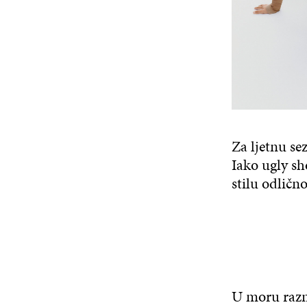
Za ljetnu s
Iako ugly sho
stilu odličn
U moru razno