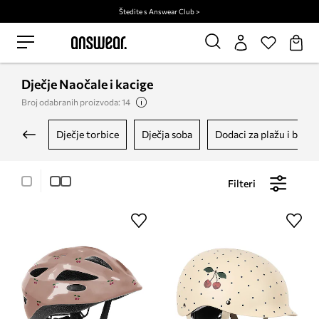
Štedite s Answear Club >
Dječje Naočale i kacige
Broj odabranih proizvoda: 14
dječje torbice
dječja soba
dodaci za plažu i bazen
Filteri