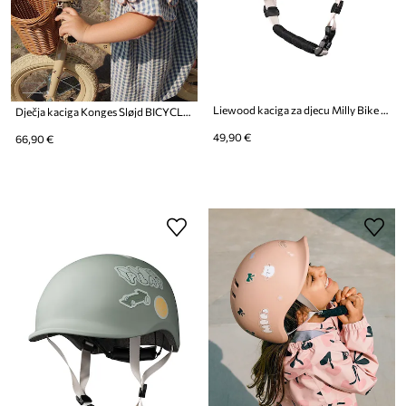
Liewood kaciga za djecu Milly Bike Helmet
Dječja kaciga Konges Sløjd BICYCLE HELMET
49,90 €
66,90 €