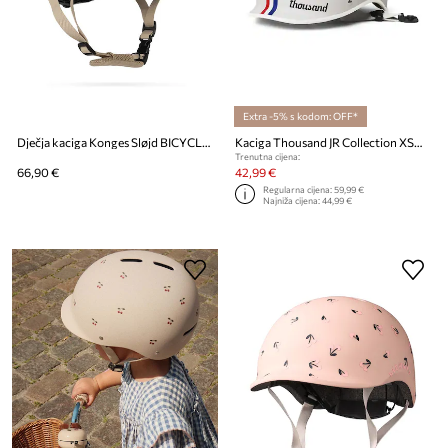
Extra -5% s kodom: OFF*
Dječja kaciga Konges Sløjd BICYCLE HELMET
Kaciga Thousand JR Collection XSmall
Trenutna cijena:
66,90 €
42,99 €
Regularna cijena:
59,99 €
Najniža cijena:
44,99 €