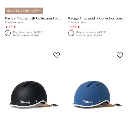
Extra -5% s kodom: OFF*
Kaciga Thousand JR Collection Toddler
Kaciga Thousand JR Collection Speedway Creme X-Small
Trenutna cijena:
Trenutna cijena:
31,99 €
33,99 €
Regularna cijena:
44,99 €
Regularna cijena:
44,99 €
Najniža cijena:
32,99 €
Najniža cijena:
35,99 €