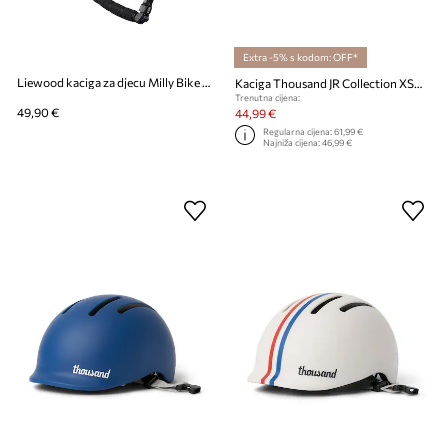
Extra -5% s kodom: OFF*
Liewood kaciga za djecu Milly Bike Helmet
Kaciga Thousand JR Collection XSmall
Trenutna cijena:
49,90 €
44,99 €
Regularna cijena:
61,99 €
Najniža cijena:
46,99 €