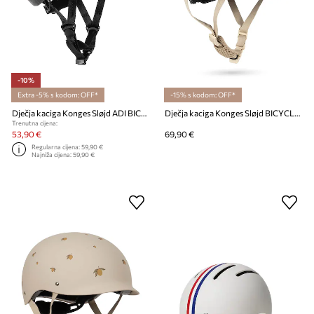
-10%
Extra -5% s kodom: OFF*
-15% s kodom: OFF*
Dječja kaciga Konges Sløjd ADI BICYCLE HELMET
Dječja kaciga Konges Sløjd BICYCLE HELMET NAVY DOT
Trenutna cijena:
53,90 €
69,90 €
Regularna cijena:
59,90 €
Najniža cijena:
59,90 €