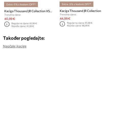
Extra -5% s kodom: OFF*
Extra -5% s kodom: OFF*
Kaciga Thousand JR Collection
Kaciga Thousand JR Collection XSmall
Trenutna cijena:
Trenutna cijena:
44,99 €
40,99 €
Regularna cijena:
61,99 €
Regularna cijena:
61,99 €
Najniža cijena:
46,99 €
Najniža cijena:
41,99 €
Također pogledajte:
Naočale i kacige