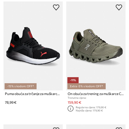
-11%
-15% s kodom: OFF*
Extra -5% s kodom: OFF*
Puma obuća za trčanje za muškarce Softride Enzo 5
On obuća za trening za muškarce Cloudswift 4 AD
Trenutna cijena:
78,99 €
159,90 €
Regularna cijena:
179,90 €
Najniža cijena:
179,90 €