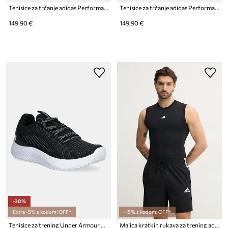
Tenisice za trčanje adidas Performance adizero Evo SL
Tenisice za trčanje adidas Performance Adizero Evo SL
149,90 €
149,90 €
-20%
Extra -5% s kodom: OFF*
-15% s kodom: OFF*
Tenisice za trening Under Armour Dynamic 2
Majica kratkih rukava za trening adidas Performance Techfit