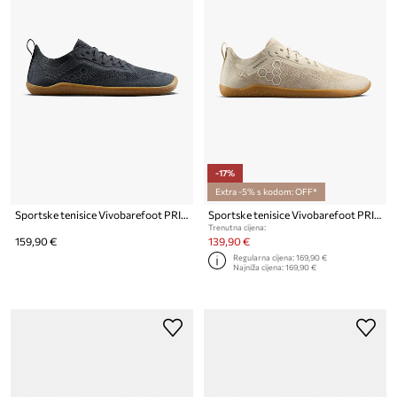
-17%
Extra -5% s kodom: OFF*
Sportske tenisice Vivobarefoot PRIMUS LITE KNIT NATURAL
Sportske tenisice Vivobarefoot PRIMUS LITE KNIT NATURAL
Trenutna cijena:
159,90 €
139,90 €
Regularna cijena:
169,90 €
Najniža cijena:
169,90 €