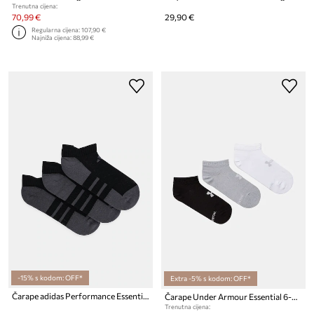
Trenutna cijena:
70,99 €
29,90 €
Regularna cijena:
107,90 €
Najniža cijena:
88,99 €
-15% s kodom: OFF*
Extra -5% s kodom: OFF*
Čarape adidas Performance Essentials 3-pack
Čarape Under Armour Essential 6-pack
Trenutna cijena: