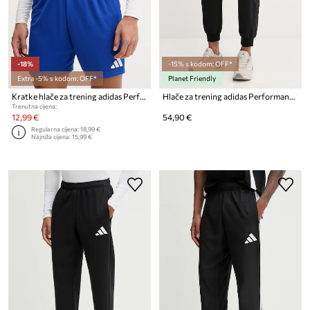
-18%
-15% s kodom: OFF*
Extra -5% s kodom: OFF*
Planet Friendly
Kratke hlače za trening adidas Performance Entrada26
Hlače za trening adidas Performance Essentials Flex
Trenutna cijena:
12,99 €
54,90 €
Regularna cijena:
18,99 €
Najniža cijena:
15,99 €