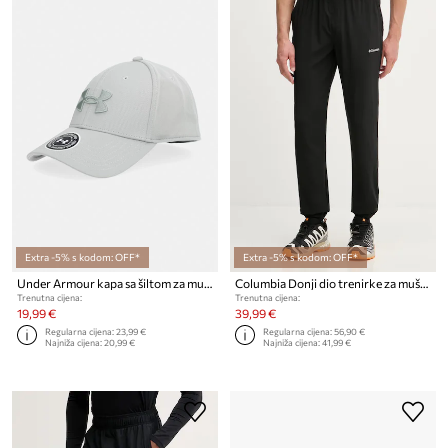
Extra -5% s kodom: OFF*
Extra -5% s kodom: OFF*
Under Armour kapa sa šiltom za muškarce
Columbia Donji dio trenirke za muškarce
Trenutna cijena:
Trenutna cijena:
19,99 €
39,99 €
Regularna cijena:
23,99 €
Regularna cijena:
56,90 €
Najniža cijena:
20,99 €
Najniža cijena:
41,99 €