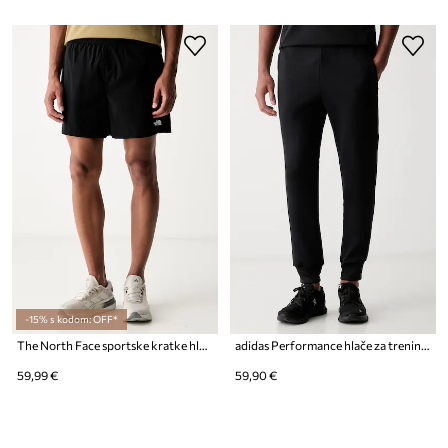
-15% s kodom: OFF*
The North Face sportske kratke hlače za muškarce PATHFINDER PULL ON
adidas Performance hlače za trening za muškarce TIRO25
59,99 €
59,90 €