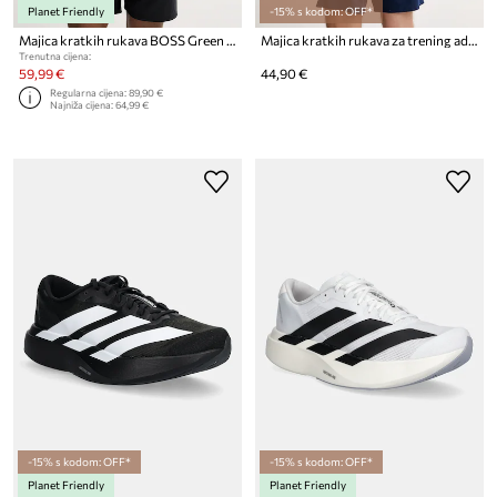
Planet Friendly
-15% s kodom: OFF*
Majica kratkih rukava BOSS Green TS_TOC Spin Training
Majica kratkih rukava za trening adidas Performance POWER
Trenutna cijena:
59,99 €
44,90 €
Regularna cijena:
89,90 €
Najniža cijena:
64,99 €
-15% s kodom: OFF*
-15% s kodom: OFF*
Planet Friendly
Planet Friendly