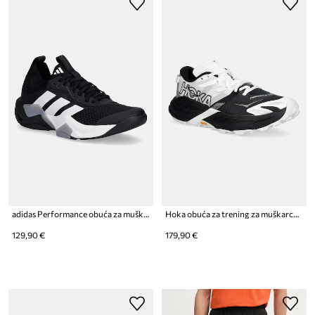
adidas Performance obuća za muškarce Rapidmove Adv 2
Hoka obuća za trening za muškarce Speedgoat 7
129,90 €
179,90 €