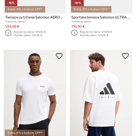
-16%
-10%
Extra -5% s kodom: OFF*
Extra -5% s kodom: OFF*
Tenisice za trčanje Salomon AERO BLAZE 3
Sportske tenisice Salomon ULTRA FLOW 2
Trenutna cijena:
Trenutna cijena:
104,99 €
116,90 €
Regularna cijena:
139,90 €
Regularna cijena:
129,90 €
Najniža cijena:
125,90 €
Najniža cijena:
129,90 €
Extra -5% s kodom: OFF*