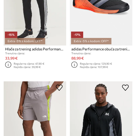
-15%
-17%
Extra -5% s kodom: OFF*
Extra -5% s kodom: OFF*
Hlače za trening adidas Performance Tiro Essentials
adidas Performance obuća za trening za muškarce Dropset 4
Trenutna cijena:
Trenutna cijena:
33,99 €
88,99 €
Regularna cijena:
47,90 €
Regularna cijena:
129,90 €
Najniža cijena:
39,99 €
Najniža cijena:
107,99 €