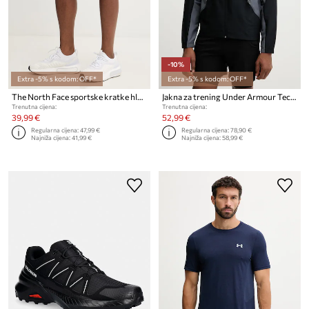
-10%
Extra -5% s kodom: OFF*
Extra -5% s kodom: OFF*
The North Face sportske kratke hlače za muškarce 24/7
Jakna za trening Under Armour Tech Sport
Trenutna cijena:
Trenutna cijena:
39,99 €
52,99 €
Regularna cijena:
47,99 €
Regularna cijena:
78,90 €
Najniža cijena:
41,99 €
Najniža cijena:
58,99 €