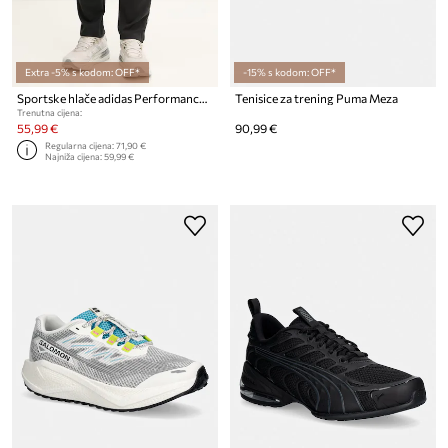
Extra -5% s kodom: OFF*
-15% s kodom: OFF*
Sportske hlače adidas Performance adi365
Tenisice za trening Puma Meza
Trenutna cijena:
55,99 €
90,99 €
Regularna cijena:
71,90 €
Najniža cijena:
59,99 €