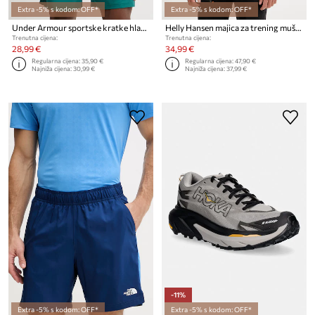
Extra -5% s kodom: OFF*
Extra -5% s kodom: OFF*
Under Armour sportske kratke hlače za muškarce Vanish Woven
Helly Hansen majica za trening muška
Trenutna cijena:
Trenutna cijena:
28,99 €
34,99 €
Regularna cijena:
35,90 €
Regularna cijena:
47,90 €
Najniža cijena:
30,99 €
Najniža cijena:
37,99 €
-11%
Extra -5% s kodom: OFF*
Extra -5% s kodom: OFF*