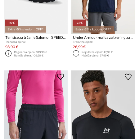
-10%
-28%
Extra -5% s kodom: OFF*
Extra -5% s kodom: OFF*
Tenisice za trčanje Salomon SPEEDCROSS PEAK
Under Armour majica za trening za muškarce Vanish Seamless
Trenutna cijena:
Trenutna cijena:
98,90 €
26,99 €
Regularna cijena:
109,90 €
Regularna cijena:
47,99 €
Najniža cijena:
109,90 €
Najniža cijena:
37,99 €