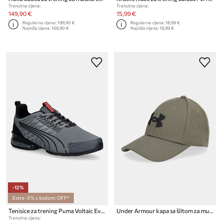
Trenutna cijena:
Trenutna cijena:
149,90 €
15,99 €
Regularna cijena:
199,90 €
Regularna cijena:
18,99 €
Najniža cijena:
169,90 €
Najniža cijena:
18,99 €
-12%
Extra -5% s kodom: OFF*
Tenisice za trening Puma Voltaic Evo Nubuck
Under Armour kapa sa šiltom za muškarce
Trenutna cijena: