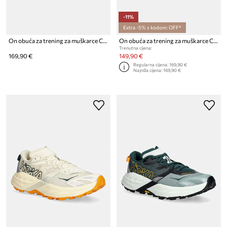
-11%
Extra -5% s kodom: OFF*
On obuća za trening za muškarce Cloud X 4 AD
On obuća za trening za muškarce Cloud X 4
Trenutna cijena:
169,90 €
149,90 €
Regularna cijena:
169,90 €
Najniža cijena:
169,90 €