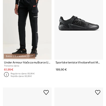
Extra -5% s kodom: OFF*
Under Armour hlače za muškarce UA Tech Utility
Sportske tenisice Vivobarefoot MOTUS STRENGTH II
Trenutna cijena:
61,99 €
189,90 €
Regularna cijena:
83,99 €
Najniža cijena:
65,99 €