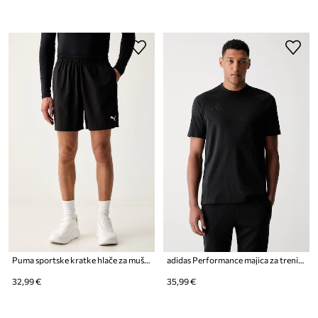
Puma sportske kratke hlače za muškarce Foundations Woven
adidas Performance majica za trening za muškarce od pamuka Tiro 25
32,99 €
35,99 €