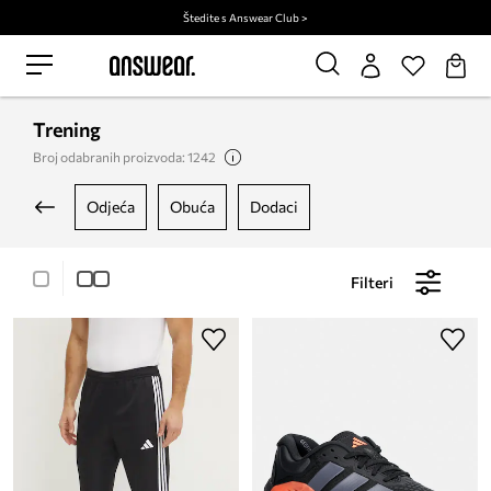
Štedite s Answear Club >
Trening
Broj odabranih proizvoda: 1242
odjeća
obuća
dodaci
Filteri