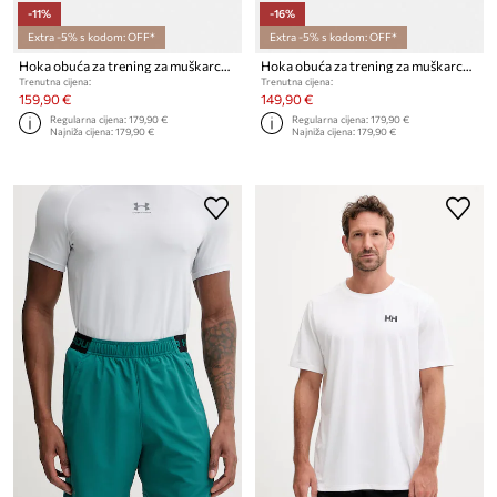
-11%
-16%
Extra -5% s kodom: OFF*
Extra -5% s kodom: OFF*
Hoka obuća za trening za muškarce Speedgoat 7
Hoka obuća za trening za muškarce Speedgoat 7
Trenutna cijena:
Trenutna cijena:
159,90 €
149,90 €
Regularna cijena:
179,90 €
Regularna cijena:
179,90 €
Najniža cijena:
179,90 €
Najniža cijena:
179,90 €