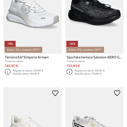
-11%
-12%
Extra -5% s kodom: OFF*
Extra -5% s kodom: OFF*
Tenisice EA7 Emporio Armani
Sportske tenisice Salomon AERO GLIDE 4
Trenutna cijena:
Trenutna cijena:
149,90 €
139,90 €
Regularna cijena:
209,90 €
Regularna cijena:
159,90 €
Najniža cijena:
169,90 €
Najniža cijena:
159,90 €