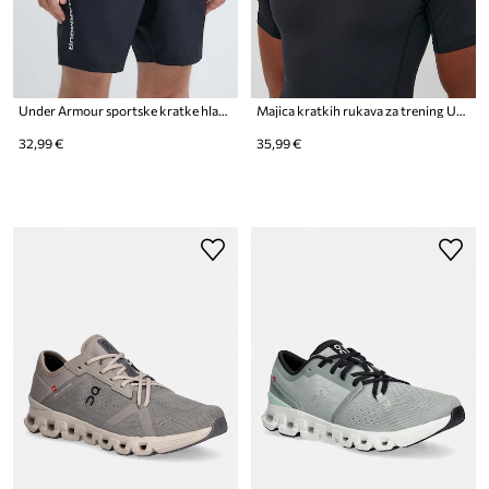
Under Armour sportske kratke hlače za muškarce Vanish Woven
Majica kratkih rukava za trening Under Armour
32,99 €
35,99 €