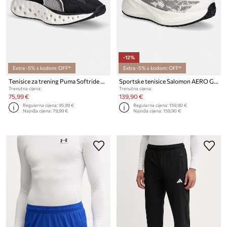
-12%
Extra -5% s kodom: OFF*
Extra -5% s kodom: OFF*
Tenisice za trening Puma Softride Frequence
Sportske tenisice Salomon AERO GLIDE 4
Trenutna cijena:
Trenutna cijena:
75,99 €
139,90 €
Regularna cijena:
95,99 €
Regularna cijena:
159,90 €
Najniža cijena:
79,99 €
Najniža cijena:
159,90 €