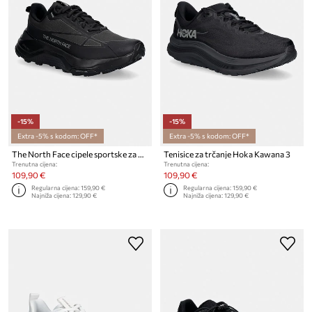
-15%
-15%
Extra -5% s kodom: OFF*
Extra -5% s kodom: OFF*
The North Face cipele sportske za muškarce FASTPACK WP
Tenisice za trčanje Hoka Kawana 3
Trenutna cijena:
Trenutna cijena:
109,90 €
109,90 €
Regularna cijena:
159,90 €
Regularna cijena:
159,90 €
Najniža cijena:
129,90 €
Najniža cijena:
129,90 €