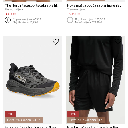
The North Face sportske kratke hlače za muškarce 24/7 color block
Hoka muška obuća za planinarenje Mafate 5
Trenutna cijena:
Trenutna cijena:
39,99 €
159,90 €
Regularna cijena:
47,99 €
Regularna cijena:
199,90 €
Najniža cijena:
41,99 €
Najniža cijena:
179,90 €
-11%
-15%
Extra -5% s kodom: OFF*
Extra -5% s kodom: OFF*
Hoka obuća za trening za muškarce CHALLENGER 8 GTX
Kratke hlače za trening adidas Performance Entrada26