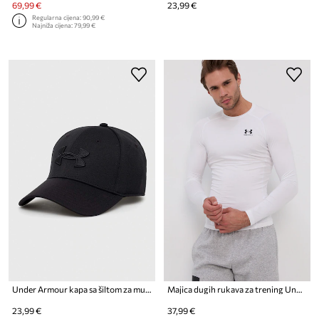
69,99 €
23,99 €
Regularna cijena:
90,99 €
Najniža cijena:
79,99 €
Under Armour kapa sa šiltom za muškarce
Majica dugih rukava za trening Under Armour
23,99 €
37,99 €