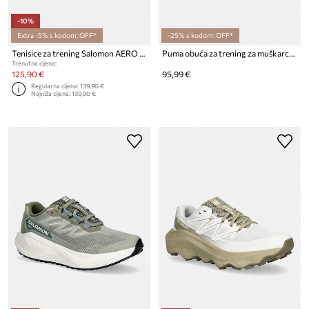
-10%
Extra -5% s kodom: OFF*
-25% s kodom: OFF*
Tenisice za trening Salomon AERO BLAZE 3 GRVL
Puma obuća za trening za muškarce Voltra
Trenutna cijena:
125,90 €
95,99 €
Regularna cijena:
139,90 €
Najniža cijena:
139,90 €