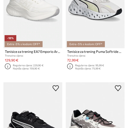
-18%
Extra -5% s kodom: OFF*
Extra -5% s kodom: OFF*
Tenisice za trening EA7 Emporio Armani
Tenisice za trening Puma Softride Frequence
Trenutna cijena:
Trenutna cijena:
129,90 €
72,99 €
Regularna cijena:
229,90 €
Regularna cijena:
95,99 €
Najniža cijena:
159,90 €
Najniža cijena:
75,99 €