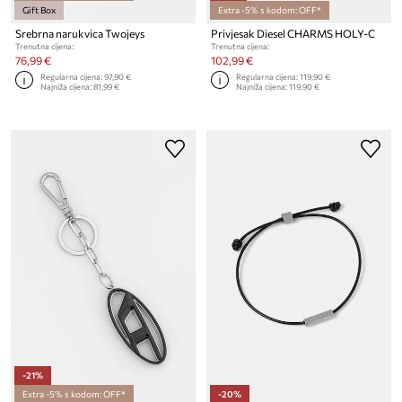
Gift Box
Extra -5% s kodom: OFF*
Srebrna narukvica Twojeys
Privjesak Diesel CHARMS HOLY-C
Trenutna cijena:
Trenutna cijena:
76,99 €
102,99 €
Regularna cijena:
97,90 €
Regularna cijena:
119,90 €
Najniža cijena:
81,99 €
Najniža cijena:
119,90 €
-21%
Extra -5% s kodom: OFF*
-20%