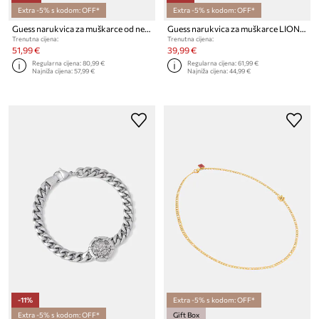
Extra -5% s kodom: OFF*
Extra -5% s kodom: OFF*
Guess narukvica za muškarce od nehrđajućeg čelika 4G FRONTIERS
Guess narukvica za muškarce LION LEGACY
Trenutna cijena:
Trenutna cijena:
51,99 €
39,99 €
Regularna cijena:
80,99 €
Regularna cijena:
61,99 €
Najniža cijena:
57,99 €
Najniža cijena:
44,99 €
-11%
Extra -5% s kodom: OFF*
Extra -5% s kodom: OFF*
Gift Box