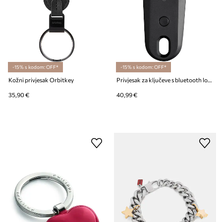
-15% s kodom: OFF*
-15% s kodom: OFF*
Kožni privjesak Orbitkey
Privjesak za ključeve s bluetooth lokatorom Orbitkey x Chipolo 6,5 x 2,5 cm
35,90 €
40,99 €