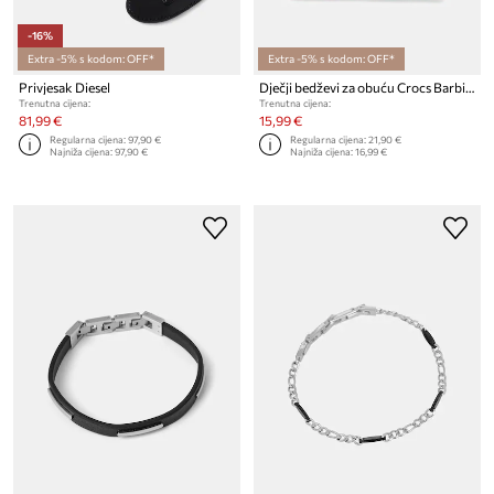
-16%
Extra -5% s kodom: OFF*
Extra -5% s kodom: OFF*
Privjesak Diesel
Dječji bedževi za obuću Crocs Barbie Retro 5 Pck 5-pack
Trenutna cijena:
Trenutna cijena:
81,99 €
15,99 €
Regularna cijena:
97,90 €
Regularna cijena:
21,90 €
Najniža cijena:
97,90 €
Najniža cijena:
16,99 €