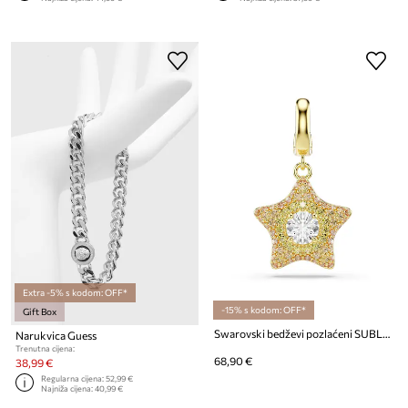
Extra -5% s kodom: OFF*
-15% s kodom: OFF*
Gift Box
Swarovski bedževi pozlaćeni SUBLIMA
Narukvica Guess
Trenutna cijena:
68,90 €
38,99 €
Regularna cijena:
52,99 €
Najniža cijena:
40,99 €