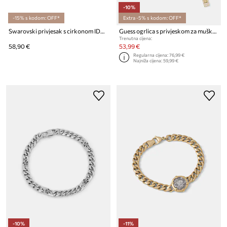
-10%
-15% s kodom: OFF*
Extra -5% s kodom: OFF*
Swarovski privjesak s cirkonom IDYLLIA
Guess ogrlica s privjeskom za muškarce od nehrđajućeg čelika 4G FRONTIERS
Trenutna cijena:
58,90 €
53,99 €
Regularna cijena:
76,99 €
Najniža cijena:
59,99 €
-10%
-11%