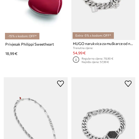
Extra -5% s kodom: OFF*
-15% s kodom: OFF*
HUGO narukvica za muškarce od nehrđajućeg čelika s emajlom E-VALENTINCHARMS-BRA
Privjesak Philippi Sweetheart
Trenutna cijena:
54,99 €
18,99 €
Regularna cijena:
78,90 €
Najniža cijena:
57,99 €