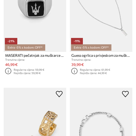
-21%
-11%
Extra -5% s kodom: OFF*
Extra -5% s kodom: OFF*
MASERATI pečatnjak za muškarce metalni ICONIC
Guess ogrlica s privjeskom za muškarce od nehrđajućeg čelika TRUE SPIRIT
Trenutna cijena:
Trenutna cijena:
46,99 €
39,99 €
Regularna cijena:
59,99 €
Regularna cijena:
61,99 €
Najniža cijena:
59,99 €
Najniža cijena:
44,99 €