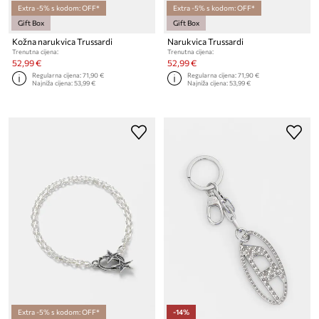
Extra -5% s kodom: OFF*
Extra -5% s kodom: OFF*
Gift Box
Gift Box
Kožna narukvica Trussardi
Narukvica Trussardi
Trenutna cijena:
Trenutna cijena:
52,99 €
52,99 €
Regularna cijena:
71,90 €
Regularna cijena:
71,90 €
Najniža cijena:
53,99 €
Najniža cijena:
53,99 €
Extra -5% s kodom: OFF*
-14%