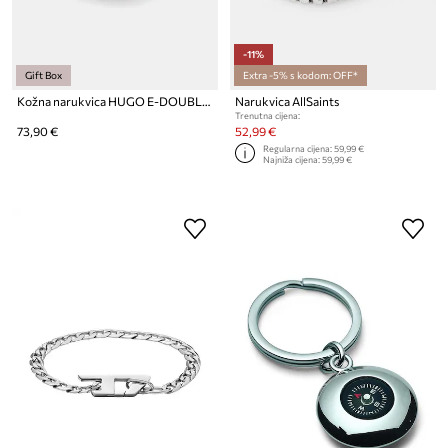
-11%
Gift Box
Extra -5% s kodom: OFF*
Kožna narukvica HUGO E-DOUBLEBRAID4-BRA
Narukvica AllSaints
Trenutna cijena:
73,90 €
52,99 €
Regularna cijena:
59,99 €
Najniža cijena:
59,99 €