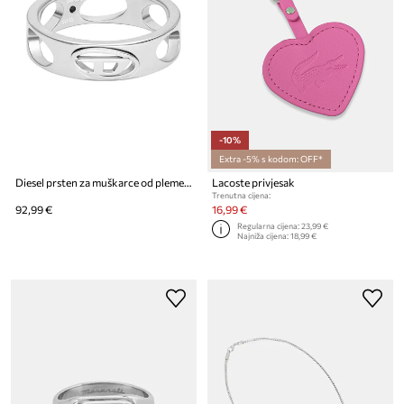
-10%
Extra -5% s kodom: OFF*
Diesel prsten za muškarce od plemenitog čelika
Lacoste privjesak
Trenutna cijena:
92,99 €
16,99 €
Regularna cijena:
23,99 €
Najniža cijena:
18,99 €