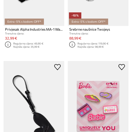
-10%
Extra -5% s kodom: OFF*
Extra -5% s kodom: OFF*
Privjesak Alpha Industries MA-1 Wallet
Srebrne naušnice Twojeys
Trenutna cijena:
Trenutna cijena:
32,99 €
88,99 €
Regularna cijena:
49,90 €
Regularna cijena:
119,90 €
Najniža cijena:
35,99 €
Najniža cijena:
98,99 €