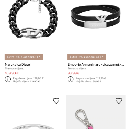
Extra -5% s kodom: OFF*
Extra -5% s kodom: OFF*
Narukvica Diesel
Emporio Armani narukvica za muškarce kožna Eagle Logo
Trenutna cijena:
Trenutna cijena:
109,90 €
93,99 €
Regularna cijena:
139,90 €
Regularna cijena:
119,90 €
Najniža cijena:
119,90 €
Najniža cijena:
98,99 €