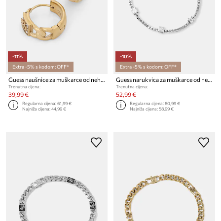
-11%
-10%
Extra -5% s kodom: OFF*
Extra -5% s kodom: OFF*
Guess naušnice za muškarce od nehrđajućeg čelika 4G FRONTIERS
Guess narukvica za muškarce od nehrđajućeg čelika 4G FRONTIERS
Trenutna cijena:
Trenutna cijena:
39,99 €
52,99 €
Regularna cijena:
61,99 €
Regularna cijena:
80,99 €
Najniža cijena:
44,99 €
Najniža cijena:
58,99 €