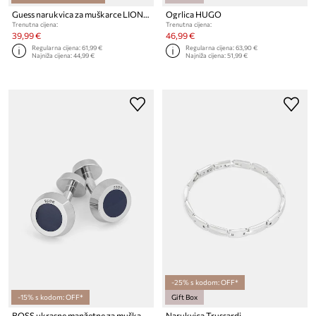
Guess narukvica za muškarce LION LEGACY
Ogrlica HUGO
Trenutna cijena:
Trenutna cijena:
39,99 €
46,99 €
Regularna cijena:
61,99 €
Regularna cijena:
63,90 €
Najniža cijena:
44,99 €
Najniža cijena:
51,99 €
-25% s kodom: OFF*
-15% s kodom: OFF*
Gift Box
BOSS ukrasne manžetne za muškarce od mjedi B-SIMONY-CUF
Narukvica Trussardi