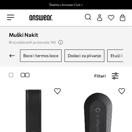
Štedite s Answear Club >
Muški Nakit
Broj odabranih proizvoda: 745
boce i termos boce
dodaci za plivanje
etuiji i tor
Filteri