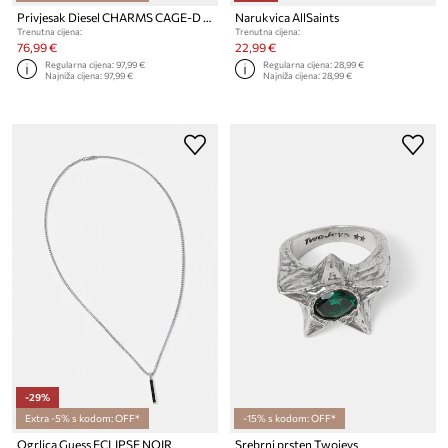
Privjesak Diesel CHARMS CAGE-D LAYER
Narukvica AllSaints
Trenutna cijena:
Trenutna cijena:
76,99 €
22,99 €
Regularna cijena:
97,99 €
Regularna cijena:
28,99 €
Najniža cijena:
97,99 €
Najniža cijena:
28,99 €
-29%
Extra -5% s kodom: OFF*
-15% s kodom: OFF*
Ogrlica Guess ECLIPSE NOIR
Srebrni prsten Twojeys