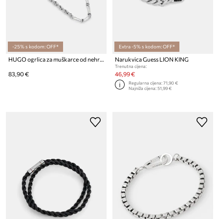
-25% s kodom: OFF*
Extra -5% s kodom: OFF*
HUGO ogrlica za muškarce od nehrđajućeg čelika E-MIXCHAIN-NEC
Narukvica Guess LION KING
Trenutna cijena:
83,90 €
46,99 €
Regularna cijena:
71,90 €
Najniža cijena:
51,99 €