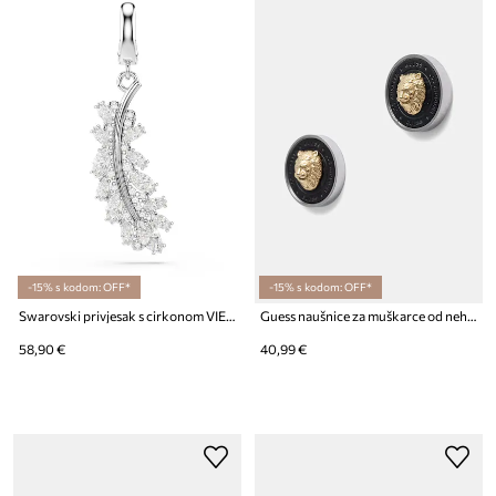
-15% s kodom: OFF*
-15% s kodom: OFF*
Swarovski privjesak s cirkonom VIENNA
Guess naušnice za muškarce od nehrđajućeg čelika
58,90 €
40,99 €