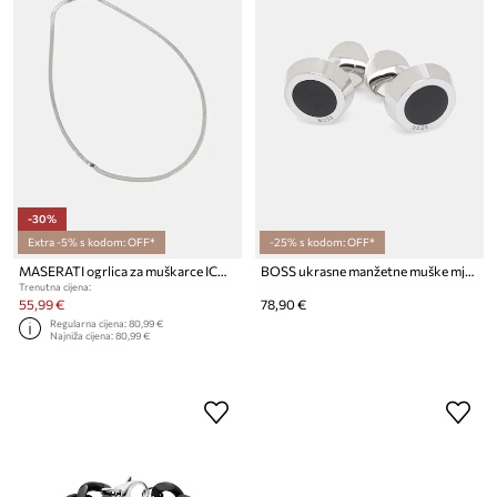
-30%
Extra -5% s kodom: OFF*
-25% s kodom: OFF*
MASERATI ogrlica za muškarce ICONIC
BOSS ukrasne manžetne muške mjedene B-SIMONY-CUF
Trenutna cijena:
55,99 €
78,90 €
Regularna cijena:
80,99 €
Najniža cijena:
80,99 €