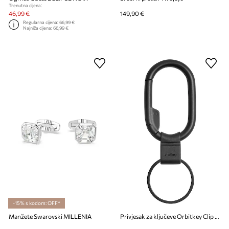
Trenutna cijena:
46,99 €
149,90 €
Regularna cijena:
66,99 €
Najniža cijena:
66,99 €
-15% s kodom: OFF*
Manžete Swarovski MILLENIA
Privjesak za ključeve Orbitkey Clip Mini 9,5 cm