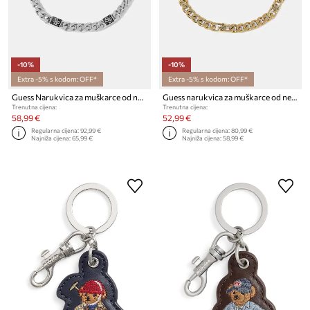
-10%
-10%
Extra -5% s kodom: OFF*
Extra -5% s kodom: OFF*
Guess Narukvica za muškarce od nehrđajućeg čelika 4G FRONTIERS
Guess narukvica za muškarce od nehrđajućeg čelika 4G FRONTIERS
Trenutna cijena:
Trenutna cijena:
58,99 €
52,99 €
Regularna cijena:
92,99 €
Regularna cijena:
80,99 €
Najniža cijena:
65,99 €
Najniža cijena:
58,99 €