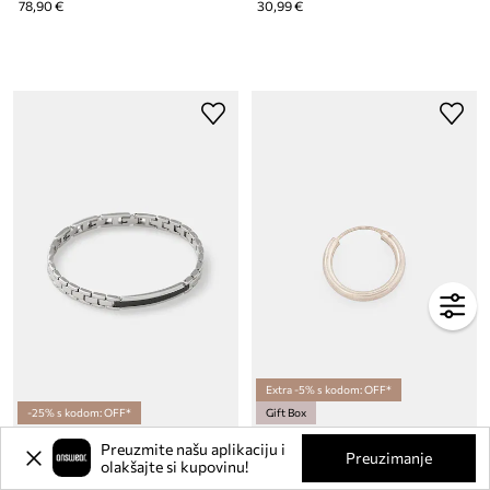
78,90 €
30,99 €
Extra -5% s kodom: OFF*
-25% s kodom: OFF*
Gift Box
Narukvica Trussardi T-STEEL
Naušnica Twojeys
Preuzmite našu aplikaciju i
Preuzimanje
Trenutna cijena:
olakšajte si kupovinu!
68,99 €
37,99 €