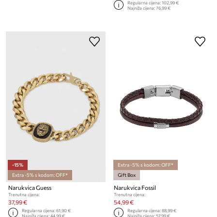
Regularna cijena:
102,99 €
Najniža cijena:
76,99 €
-15%
Extra -5% s kodom: OFF*
Extra -5% s kodom: OFF*
Gift Box
Narukvica Guess
Narukvica Fossil
Trenutna cijena:
Trenutna cijena:
37,99 €
54,99 €
Regularna cijena:
61,90 €
Regularna cijena:
88,99 €
Najniža cijena:
44,99 €
Najniža cijena:
57,99 €