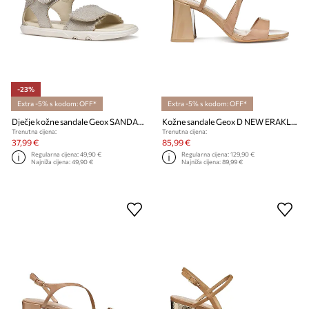
-23%
Extra -5% s kodom: OFF*
Extra -5% s kodom: OFF*
Dječje kožne sandale Geox SANDAL STEPPIEUP
Kožne sandale Geox D NEW ERAKLIA 80 T01
Trenutna cijena:
Trenutna cijena:
37,99 €
85,99 €
Regularna cijena:
49,90 €
Regularna cijena:
129,90 €
Najniža cijena:
49,90 €
Najniža cijena:
89,99 €