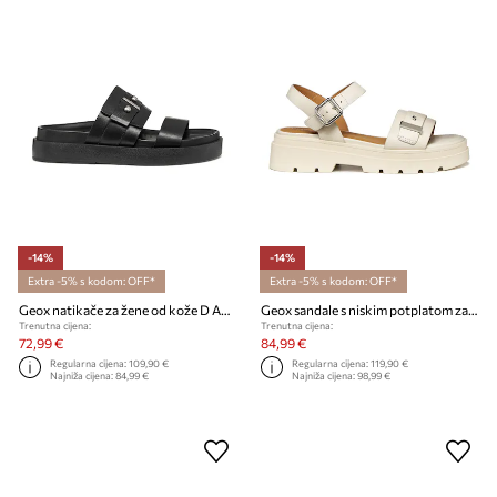
-14%
-14%
Extra -5% s kodom: OFF*
Extra -5% s kodom: OFF*
Geox natikače za žene od kože D ADELASH H
Geox sandale s niskim potplatom za žene od kože AACTERSB
Trenutna cijena:
Trenutna cijena:
72,99 €
84,99 €
Regularna cijena:
109,90 €
Regularna cijena:
119,90 €
Najniža cijena:
84,99 €
Najniža cijena:
98,99 €