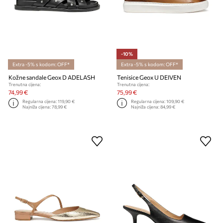
-10%
Extra -5% s kodom: OFF*
Extra -5% s kodom: OFF*
Kožne sandale Geox D ADELASH
Tenisice Geox U DEIVEN
Trenutna cijena:
Trenutna cijena:
74,99 €
75,99 €
Regularna cijena:
119,90 €
Regularna cijena:
109,90 €
Najniža cijena:
78,99 €
Najniža cijena:
84,99 €