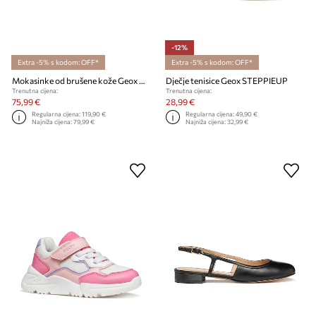
-12%
Extra -5% s kodom: OFF*
Extra -5% s kodom: OFF*
Mokasinke od brušene kože Geox U KOSMOPOLIS + GRIP
Dječje tenisice Geox STEPPIEUP
Trenutna cijena:
Trenutna cijena:
75,99 €
28,99 €
Regularna cijena:
119,90 €
Regularna cijena:
49,90 €
Najniža cijena:
79,99 €
Najniža cijena:
32,99 €