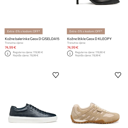
Extra -5% s kodom: OFF*
Extra -5% s kodom: OFF*
Kožne balerinke Geox D GISELDA15
Kožne štikle Geox D KLEOPY
Trenutna cijena:
Trenutna cijena:
74,99 €
74,99 €
Regularna cijena:
119,90 €
Regularna cijena:
119,90 €
Najniža cijena:
78,99 €
Najniža cijena:
78,99 €