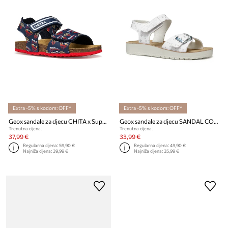
Extra -5% s kodom: OFF*
Extra -5% s kodom: OFF*
Geox sandale za djecu GHITA x Superman
Geox sandale za djecu SANDAL COSTAREI
Trenutna cijena:
Trenutna cijena:
37,99 €
33,99 €
Regularna cijena:
59,90 €
Regularna cijena:
49,90 €
Najniža cijena:
39,99 €
Najniža cijena:
35,99 €