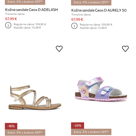
Extra -5% s kodom: OFF*
Extra -5% s kodom: OFF*
Kožne sandale Geox D ADELASH
Kožne sandale Geox D AURELY 50
Trenutna cijena:
Trenutna cijena:
67,99 €
67,99 €
Regularna cijena:
109,90 €
Regularna cijena:
109,90 €
Najniža cijena:
70,99 €
Najniža cijena:
72,99 €
-23%
-15%
Extra -5% s kodom: OFF*
Extra -5% s kodom: OFF*