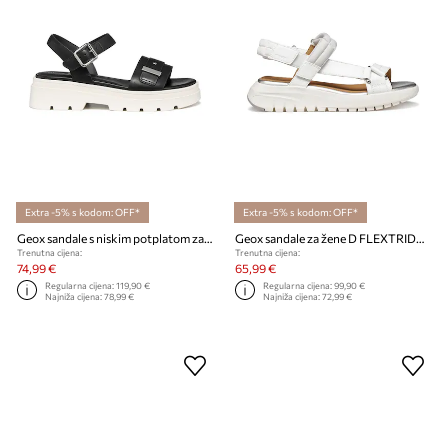
Extra -5% s kodom: OFF*
Extra -5% s kodom: OFF*
Geox sandale s niskim potplatom za žene od kože AACTERSB
Geox sandale za žene D FLEXTRIDE S
Trenutna cijena:
Trenutna cijena:
74,99 €
65,99 €
Regularna cijena:
119,90 €
Regularna cijena:
99,90 €
Najniža cijena:
78,99 €
Najniža cijena:
72,99 €