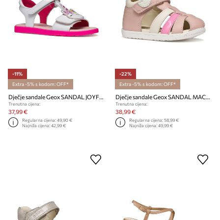
-11%
-22%
Extra -5% s kodom: OFF*
Extra -5% s kodom: OFF*
Dječje sandale Geox SANDAL JOYFOOT
Dječje sandale Geox SANDAL MACCHIA
Trenutna cijena:
Trenutna cijena:
37,99 €
38,99 €
Regularna cijena:
49,90 €
Regularna cijena:
58,99 €
Najniža cijena:
42,99 €
Najniža cijena:
49,99 €