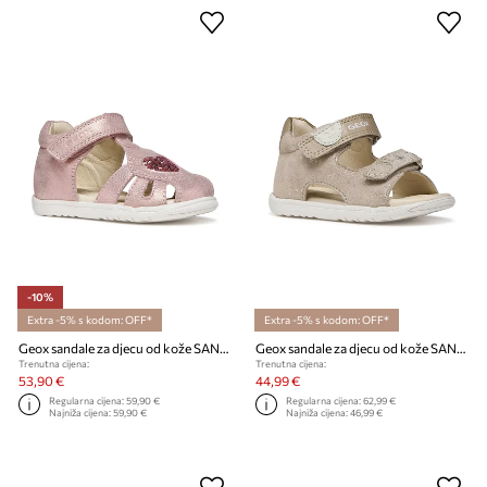
-10%
Extra -5% s kodom: OFF*
Extra -5% s kodom: OFF*
Geox sandale za djecu od kože SANDAL MACCHIA
Geox sandale za djecu od kože SANDAL MACCHIA
Trenutna cijena:
Trenutna cijena:
53,90 €
44,99 €
Regularna cijena:
59,90 €
Regularna cijena:
62,99 €
Najniža cijena:
59,90 €
Najniža cijena:
46,99 €