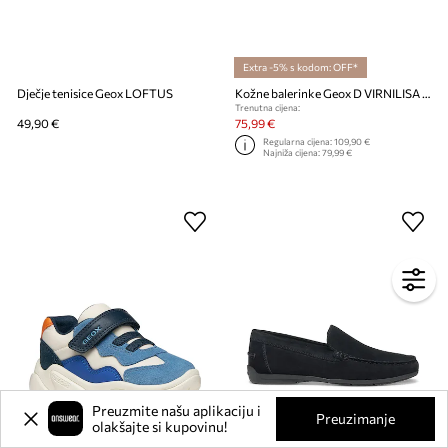
Extra -5% s kodom: OFF*
Dječje tenisice Geox LOFTUS
Kožne balerinke Geox D VIRNILISA B
Trenutna cijena:
49,90 €
75,99 €
Regularna cijena:
109,90 €
Najniža cijena:
79,99 €
Preuzmite našu aplikaciju i
Preuzimanje
olakšajte si kupovinu!