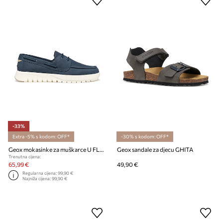
-33%
Extra -5% s kodom: OFF*
-30% s kodom: OFF*
Geox mokasinke za muškarce U FLEXTRIDE
Geox sandale za djecu GHITA
Trenutna cijena:
65,99 €
49,90 €
Regularna cijena:
99,90 €
Najniža cijena:
99,90 €