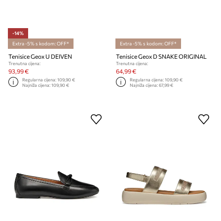
-14%
Extra -5% s kodom: OFF*
Extra -5% s kodom: OFF*
Tenisice Geox U DEIVEN
Tenisice Geox D SNAKE ORIGINAL
Trenutna cijena:
Trenutna cijena:
93,99 €
64,99 €
Regularna cijena:
109,90 €
Regularna cijena:
109,90 €
Najniža cijena:
109,90 €
Najniža cijena:
67,99 €