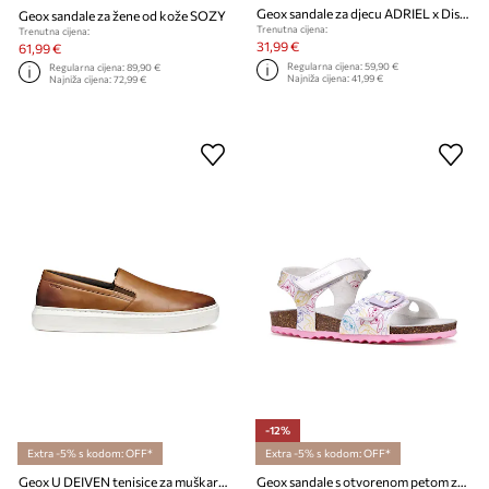
Geox sandale za djecu ADRIEL x Disney Princess
Geox sandale za žene od kože SOZY
Trenutna cijena:
Trenutna cijena:
31,99 €
61,99 €
Regularna cijena:
59,90 €
Regularna cijena:
89,90 €
Najniža cijena:
41,99 €
Najniža cijena:
72,99 €
-12%
Extra -5% s kodom: OFF*
Extra -5% s kodom: OFF*
Geox U DEIVEN tenisice za muškarce od kože
Geox sandale s otvorenom petom za djecu ADRIEL x Lilo & Stitch