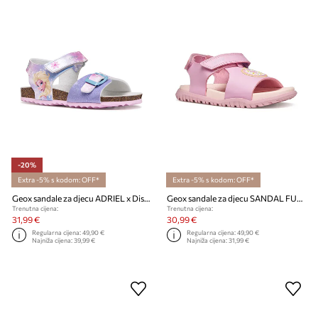
-20%
Extra -5% s kodom: OFF*
Extra -5% s kodom: OFF*
Geox sandale za djecu ADRIEL x Disney Princess x Disney Princess
Geox sandale za djecu SANDAL FUSBETTO
Trenutna cijena:
Trenutna cijena:
31,99 €
30,99 €
Regularna cijena:
49,90 €
Regularna cijena:
49,90 €
Najniža cijena:
39,99 €
Najniža cijena:
31,99 €