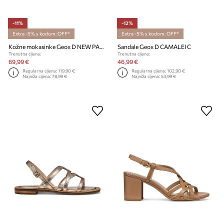
-11%
-12%
Extra -5% s kodom: OFF*
Extra -5% s kodom: OFF*
Kožne mokasinke Geox D NEW PALMARIA
Sandale Geox D CAMALEI C
Trenutna cijena:
Trenutna cijena:
69,99 €
46,99 €
Regularna cijena:
119,90 €
Regularna cijena:
102,90 €
Najniža cijena:
78,99 €
Najniža cijena:
53,99 €