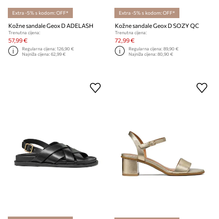
Extra -5% s kodom: OFF*
Extra -5% s kodom: OFF*
Kožne sandale Geox D ADELASH
Kožne sandale Geox D SOZY QC
Trenutna cijena:
Trenutna cijena:
57,99 €
72,99 €
Regularna cijena:
126,90 €
Regularna cijena:
89,90 €
Najniža cijena:
62,99 €
Najniža cijena:
80,90 €