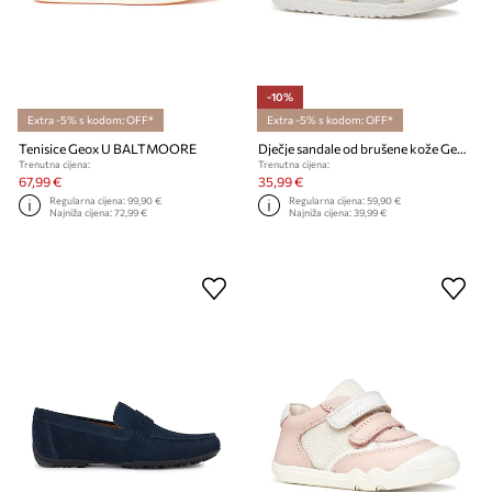
-10%
Extra -5% s kodom: OFF*
Extra -5% s kodom: OFF*
Tenisice Geox U BALTMOORE
Dječje sandale od brušene kože Geox SANDAL MACCHIA
Trenutna cijena:
Trenutna cijena:
67,99 €
35,99 €
Regularna cijena:
99,90 €
Regularna cijena:
59,90 €
Najniža cijena:
72,99 €
Najniža cijena:
39,99 €