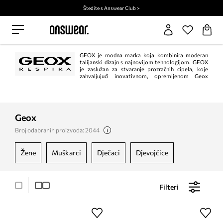
Štedite s Answear Club >
GEOX je modna marka koja kombinira moderan
talijanski dizajn s najnovijom tehnologijom. GEOX
je zaslužan za stvaranje prozračnih cipela, koje
zahvaljujući inovativnom, opremljenom Geox
Respira® sustavu omogućuju pravilno prozračivanje te omogućuju da se uvijek
osjećate ugodno u obući koju nosite.
Geox
Broj odabranih proizvoda: 2044
žene
muškarci
dječaci
djevojčice
Filteri