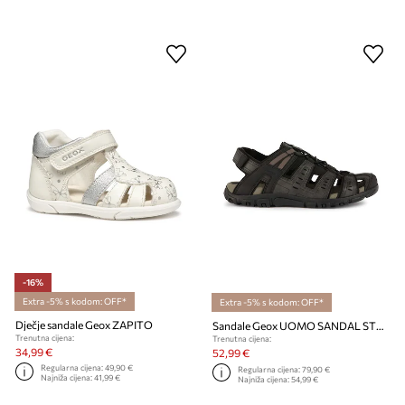
-16%
Extra -5% s kodom: OFF*
Extra -5% s kodom: OFF*
Dječje sandale Geox ZAPITO
Sandale Geox UOMO SANDAL STRADA
Trenutna cijena:
Trenutna cijena:
34,99 €
52,99 €
Regularna cijena:
49,90 €
Regularna cijena:
79,90 €
Najniža cijena:
41,99 €
Najniža cijena:
54,99 €