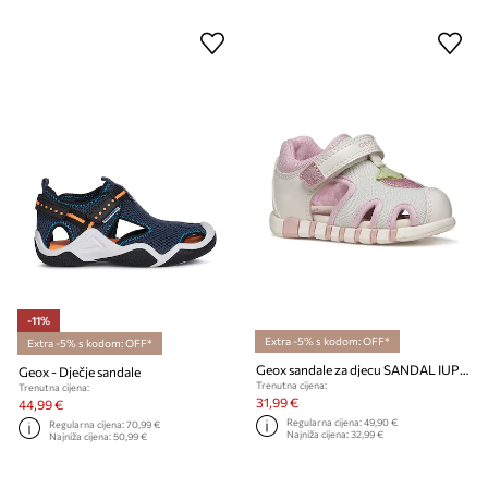
-11%
Extra -5% s kodom: OFF*
Extra -5% s kodom: OFF*
Geox sandale za djecu SANDAL IUPIDOO
Geox - Dječje sandale
Trenutna cijena:
Trenutna cijena:
31,99 €
44,99 €
Regularna cijena:
49,90 €
Regularna cijena:
70,99 €
Najniža cijena:
32,99 €
Najniža cijena:
50,99 €