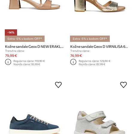
-14%
Extra -5% s kodom: OFF*
Extra -5% s kodom: OFF*
Kožne sandale Geox D NEW ERAKLIA 50 T01
Kožne sandale Geox D VIRNILISA 65 S
Trenutna cijena:
Trenutna cijena:
79,99 €
74,99 €
Regularna cijena:
119,90 €
Regularna cijena:
129,90 €
Najniža cijena:
93,99 €
Najniža cijena:
82,99 €