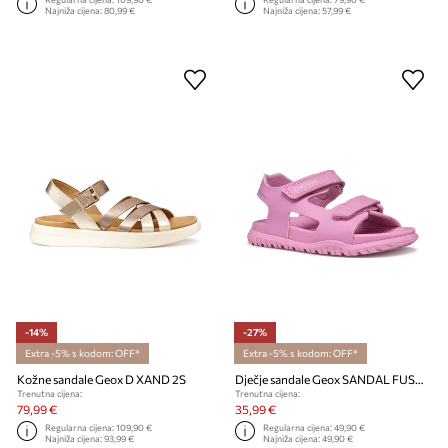
Najniža cijena:
80,99 €
Najniža cijena:
57,99 €
-14%
-27%
Extra -5% s kodom: OFF*
Extra -5% s kodom: OFF*
Kožne sandale Geox D XAND 2S
Dječje sandale Geox SANDAL FUSBETTO
Trenutna cijena:
Trenutna cijena:
79,99 €
35,99 €
Regularna cijena:
109,90 €
Regularna cijena:
49,90 €
Najniža cijena:
93,99 €
Najniža cijena:
49,90 €