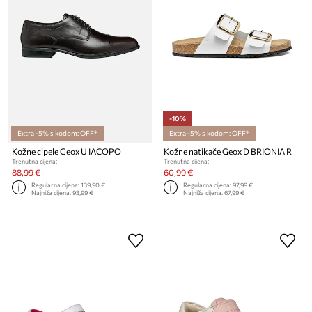
-10%
Extra -5% s kodom: OFF*
Extra -5% s kodom: OFF*
Kožne cipele Geox U IACOPO
Kožne natikače Geox D BRIONIA R
Trenutna cijena:
Trenutna cijena:
88,99 €
60,99 €
Regularna cijena:
139,90 €
Regularna cijena:
97,99 €
Najniža cijena:
93,99 €
Najniža cijena:
67,99 €