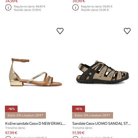
34,99 €
39,99 €
Regularna cijena:
49,90 €
Regularna cijena:
59,90 €
Najniža cijena:
37,99 €
Najniža cijena:
53,90 €
-16%
-10%
Extra -5% s kodom: OFF*
Extra -5% s kodom: OFF*
Kožne sandale Geox D NEW ERAKLIA 15
Sandale Geox UOMO SANDAL STRADA
Trenutna cijena:
Trenutna cijena:
67,99 €
51,99 €
Regularna cijena:
109,90 €
Regularna cijena:
79,90 €