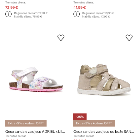
Trenutna cijena:
Trenutna cijena:
72,99 €
41,99 €
Regularna cijena:
109,90 €
Regularna cijena:
59,90 €
Najniža cijena:
75,99 €
Najniža cijena:
47,99 €
-25%
Extra -5% s kodom: OFF*
Extra -5% s kodom: OFF*
Geox sandale za djecu ADRIEL x Lilo & Stitch x Lilo & Stitch
Geox sandale za djecu od kože SANDAL MACCHIA
Trenutna cijena:
Trenutna cijena: