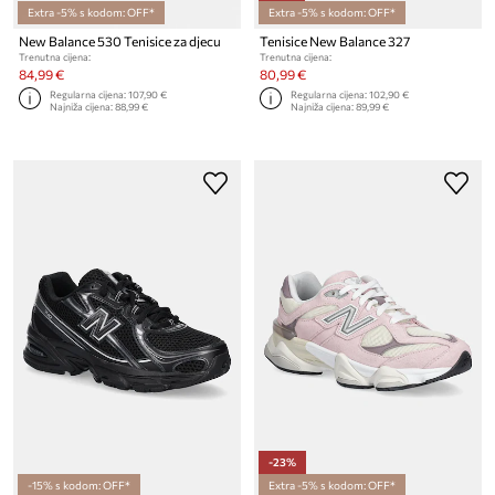
Extra -5% s kodom: OFF*
Extra -5% s kodom: OFF*
New Balance 530 Tenisice za djecu
Tenisice New Balance 327
Trenutna cijena:
Trenutna cijena:
84,99 €
80,99 €
Regularna cijena:
107,90 €
Regularna cijena:
102,90 €
Najniža cijena:
88,99 €
Najniža cijena:
89,99 €
-23%
-15% s kodom: OFF*
Extra -5% s kodom: OFF*