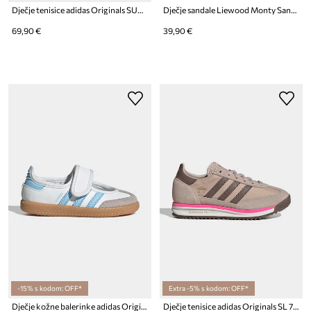
Dječje tenisice adidas Originals SUPERSTAR II
Dječje sandale Liewood Monty Sandals
69,90 €
39,90 €
-15% s kodom: OFF*
Extra -5% s kodom: OFF*
Dječje kožne balerinke adidas Originals SAMBA JANE
Dječje tenisice adidas Originals SL 72 RS