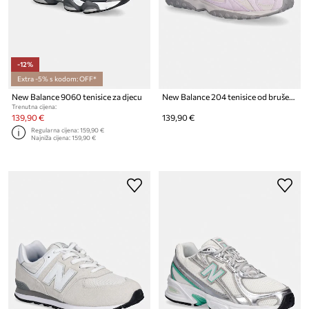
-12%
Extra -5% s kodom: OFF*
New Balance 9060 tenisice za djecu
New Balance 204 tenisice od brušene kože
Trenutna cijena:
139,90 €
139,90 €
Regularna cijena:
159,90 €
Najniža cijena:
159,90 €