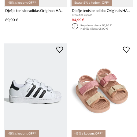
-15% s kodom: OFF*
Extra -5% s kodom: OFF*
Dječje tenisice adidas Originals HANDBALL SPEZIAL
Dječje tenisice adidas Originals HANDBALL SPEZIAL
Trenutna cijena:
89,90 €
84,99 €
Regularna cijena:
95,90 €
Najniža cijena:
95,90 €
-15% s kodom: OFF*
-15% s kodom: OFF*