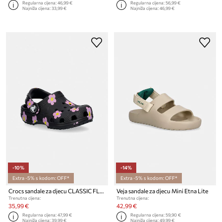
Regularna cijena:
46,99 €
Regularna cijena:
56,99 €
Najniža cijena:
33,99 €
Najniža cijena:
46,99 €
-10%
-14%
Extra -5% s kodom: OFF*
Extra -5% s kodom: OFF*
Crocs sandale za djecu CLASSIC FLOWER CLOG T
Veja sandale za djecu Mini Etna Lite
Trenutna cijena:
Trenutna cijena:
35,99 €
42,99 €
Regularna cijena:
47,99 €
Regularna cijena:
59,90 €
Najniža cijena:
39,99 €
Najniža cijena:
49,99 €