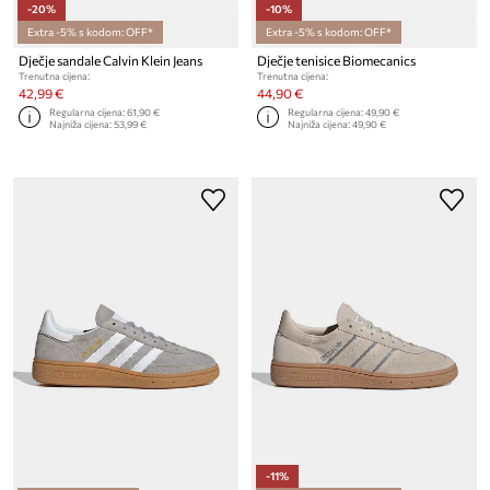
-20%
-10%
Extra -5% s kodom: OFF*
Extra -5% s kodom: OFF*
Dječje sandale Calvin Klein Jeans
Dječje tenisice Biomecanics
Trenutna cijena:
Trenutna cijena:
42,99 €
44,90 €
Regularna cijena:
61,90 €
Regularna cijena:
49,90 €
Najniža cijena:
53,99 €
Najniža cijena:
49,90 €
-11%