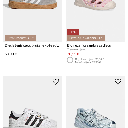
-13%
-15% s kodom: OFF*
Extra -5% s kodom: OFF*
Dječje tenisice od brušene kože adidas Originals HANDBALL SPEZIAL
Biomecanics sandale za djecu
Trenutna cijena:
59,90 €
30,99 €
Regularna cijena:
39,90 €
Najniža cijena:
35,90 €