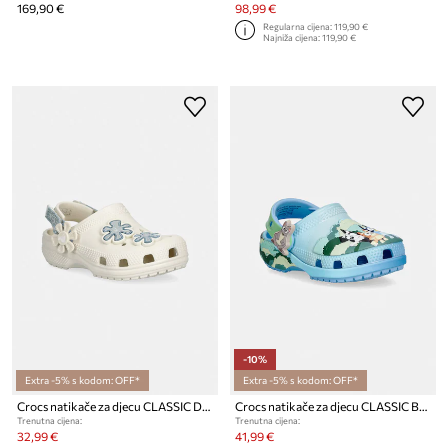
169,90 €
98,99 €
Regularna cijena:
119,90 €
Najniža cijena:
119,90 €
-10%
Extra -5% s kodom: OFF*
Extra -5% s kodom: OFF*
Crocs natikače za djecu CLASSIC DNM FLWR ADJ BACKSTRAP CLOG T
Crocs natikače za djecu CLASSIC BLUEY MULTI CLOG T
Trenutna cijena:
Trenutna cijena:
32,99 €
41,99 €