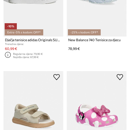
-10%
Extra -5% s kodom: OFF*
-25% s kodom: OFF*
Dječje tenisice adidas Originals SUPERSTAR II
New Balance 740 Tenisice za djecu
Trenutna cijena:
60,99 €
78,99 €
Regularna cijena:
79,90 €
Najniža cijena:
67,99 €