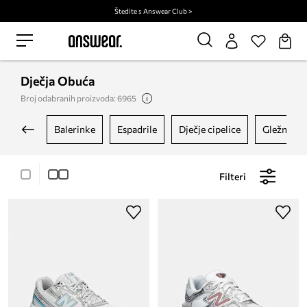
Štedite s Answear Club >
Dječja Obuća
Broj odabranih proizvoda: 6965
balerinke
espadrile
dječje cipelice
gležnjače
Filteri