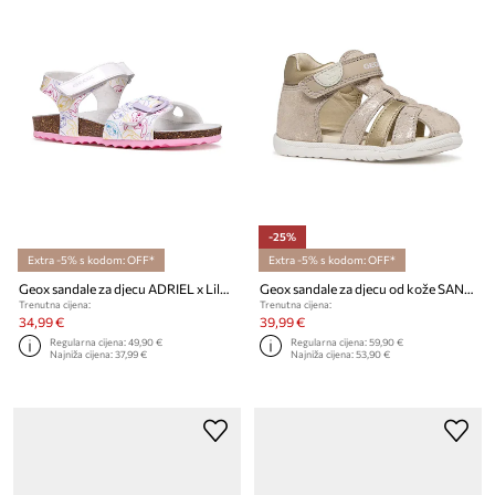
-25%
Extra -5% s kodom: OFF*
Extra -5% s kodom: OFF*
Geox sandale za djecu ADRIEL x Lilo & Stitch x Lilo & Stitch
Geox sandale za djecu od kože SANDAL MACCHIA
Trenutna cijena:
Trenutna cijena:
34,99 €
39,99 €
Regularna cijena:
49,90 €
Regularna cijena:
59,90 €
Najniža cijena:
37,99 €
Najniža cijena:
53,90 €