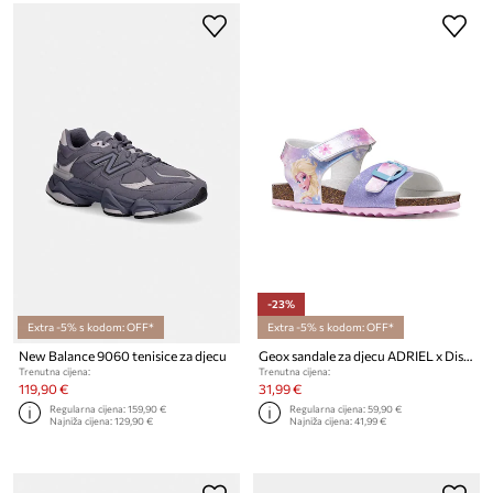
-23%
Extra -5% s kodom: OFF*
Extra -5% s kodom: OFF*
New Balance 9060 tenisice za djecu
Geox sandale za djecu ADRIEL x Disney Princess
Trenutna cijena:
Trenutna cijena:
119,90 €
31,99 €
Regularna cijena:
159,90 €
Regularna cijena:
59,90 €
Najniža cijena:
129,90 €
Najniža cijena:
41,99 €