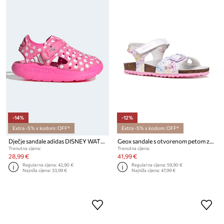
-14%
-12%
Extra -5% s kodom: OFF*
Extra -5% s kodom: OFF*
Dječje sandale adidas DISNEY WATER SANDAL MINNIE
Geox sandale s otvorenom petom za djecu ADRIEL x Lilo & Stitch
Trenutna cijena:
Trenutna cijena:
28,99 €
41,99 €
Regularna cijena:
42,90 €
Regularna cijena:
59,90 €
Najniža cijena:
33,99 €
Najniža cijena:
47,99 €