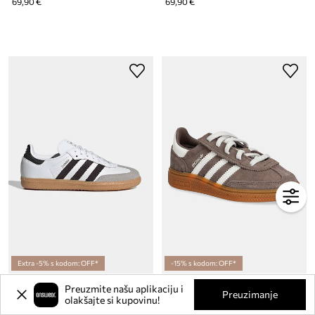
69,90 €
69,90 €
Extra -5% s kodom: OFF*
-15% s kodom: OFF*
Dječje kožne tenisice adidas Originals SAMBA OG
Dječje tenisice adidas Originals HANDBALL SPEZIAL CF EL
Preuzmite našu aplikaciju i
Trenutna cijena:
Preuzimanje
olakšajte si kupovinu!
79,99 €
59,90 €
Regularna cijena:
95,99 €