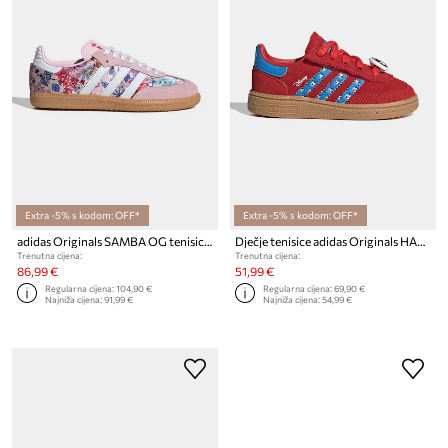
Extra -5% s kodom: OFF*
Extra -5% s kodom: OFF*
adidas Originals SAMBA OG tenisice za djecu
Dječje tenisice adidas Originals HANDBALL SPEZIAL
Trenutna cijena:
Trenutna cijena:
86,99 €
51,99 €
Regularna cijena:
104,90 €
Regularna cijena:
69,90 €
Najniža cijena:
91,99 €
Najniža cijena:
54,99 €