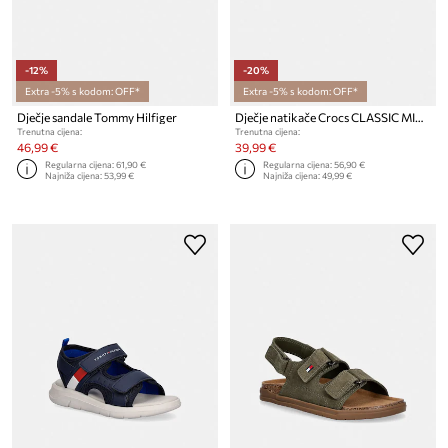
-12%
-20%
Extra -5% s kodom: OFF*
Extra -5% s kodom: OFF*
Dječje sandale Tommy Hilfiger
Dječje natikače Crocs CLASSIC MINNIE MOUSE CLOG T
Trenutna cijena:
Trenutna cijena:
46,99 €
39,99 €
Regularna cijena:
61,90 €
Regularna cijena:
56,90 €
Najniža cijena:
53,99 €
Najniža cijena:
49,99 €