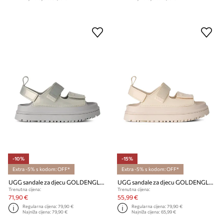
-10%
-15%
Extra -5% s kodom: OFF*
Extra -5% s kodom: OFF*
UGG sandale za djecu GOLDENGLOW GLOSSY SPARKLES
UGG sandale za djecu GOLDENGLOW GLOSSY SPARKLES
Trenutna cijena:
Trenutna cijena:
71,90 €
55,99 €
Regularna cijena:
79,90 €
Regularna cijena:
79,90 €
Najniža cijena:
79,90 €
Najniža cijena:
65,99 €