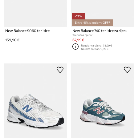
-13%
Extra -5% s kodom: OFF*
New Balance 9060 tenisice
New Balance 740 tenisice za djecu
Trenutna cijena:
159,90 €
67,99 €
Regularna cijena:
78,99 €
Najniža cijena:
78,99 €