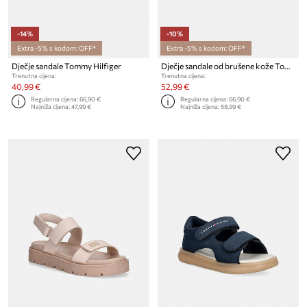
-14%
-10%
Extra -5% s kodom: OFF*
Extra -5% s kodom: OFF*
Dječje sandale Tommy Hilfiger
Dječje sandale od brušene kože Tommy Hilfiger
Trenutna cijena:
Trenutna cijena:
40,99 €
52,99 €
Regularna cijena:
66,90 €
Regularna cijena:
66,90 €
Najniža cijena:
47,99 €
Najniža cijena:
58,99 €