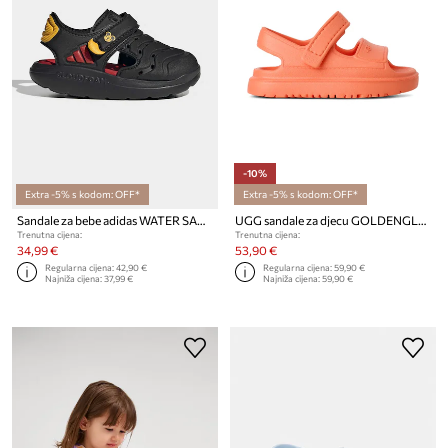
-10%
Extra -5% s kodom: OFF*
Extra -5% s kodom: OFF*
Sandale za bebe adidas WATER SANDAL MICKEY
UGG sandale za djecu GOLDENGLOW
Trenutna cijena:
Trenutna cijena:
34,99 €
53,90 €
Regularna cijena:
42,90 €
Regularna cijena:
59,90 €
Najniža cijena:
37,99 €
Najniža cijena:
59,90 €