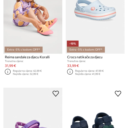
-19%
Extra -5% s kodom: OFF*
Extra -5% s kodom: OFF*
Reima sandale za djecu Koralli
Crocs natikače za djecu
Trenutna cijena:
Trenutna cijena:
31,99 €
33,99 €
Regularna cijena:
42,99 €
Regularna cijena:
47,99 €
Najniža cijena:
32,99 €
Najniža cijena:
41,99 €