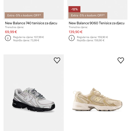
-12%
Extra -5% s kodom: OFF*
Extra -5% s kodom: OFF*
New Balance 740 tenisice za djecu
New Balance 9060 Tenisice za djecu
Trenutna cijena:
Trenutna cijena:
69,99 €
139,90 €
Regularna cijena:
107,99 €
Regularna cijena:
159,90 €
Najniža cijena:
73,99 €
Najniža cijena:
159,90 €