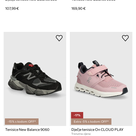
107,99 €
169,90 €
-17%
-15% s kodom: OFF*
Extra -5% s kodom: OFF*
Tenisice New Balance 9060
Dječje tenisice On CLOUD PLAY
Trenutna cijena: