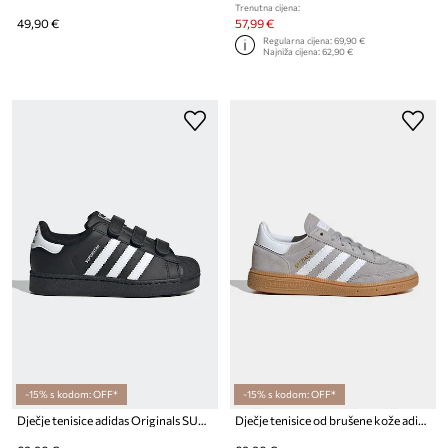
Trenutna cijena:
49,90 €
57,99 €
Regularna cijena:
69,90 €
Najniža cijena:
62,90 €
-15% s kodom: OFF*
-15% s kodom: OFF*
Dječje tenisice adidas Originals SUPERSTAR II
Dječje tenisice od brušene kože adidas Originals HANDBALL SPEZIAL