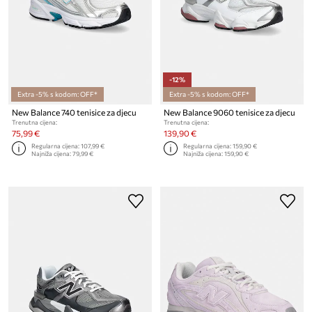
-12%
Extra -5% s kodom: OFF*
Extra -5% s kodom: OFF*
New Balance 740 tenisice za djecu
New Balance 9060 tenisice za djecu
Trenutna cijena:
Trenutna cijena:
75,99 €
139,90 €
Regularna cijena:
107,99 €
Regularna cijena:
159,90 €
Najniža cijena:
79,99 €
Najniža cijena:
159,90 €