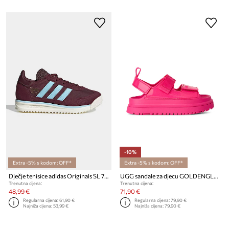
-10%
Extra -5% s kodom: OFF*
Extra -5% s kodom: OFF*
Dječje tenisice adidas Originals SL 72 RS
UGG sandale za djecu GOLDENGLOW GLOSSY SPARKLES
Trenutna cijena:
Trenutna cijena:
48,99 €
71,90 €
Regularna cijena:
61,90 €
Regularna cijena:
79,90 €
Najniža cijena:
53,99 €
Najniža cijena:
79,90 €