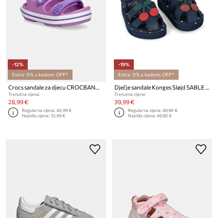
-12%
-19%
Extra -5% s kodom: OFF*
Extra -5% s kodom: OFF*
Crocs sandale za djecu CROCBAND CRUISER SANDAL
Dječje sandale Konges Sløjd SABLE SANDAL
Trenutna cijena:
Trenutna cijena:
28,99 €
39,99 €
Regularna cijena:
40,99 €
Regularna cijena:
49,90 €
Najniža cijena:
32,99 €
Najniža cijena:
49,90 €