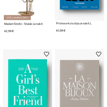
-25% s kodom: OFF*
Printworks kutija za nakit L
Madam Stoltz - Stalak za nakit
61,99 €
42,99 €