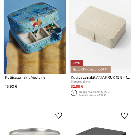
-31%
Extra -5% s kodom: OFF*
Kutijca za nakit Medicine
Kutijca za nakit ANIA KRUK 15,8 × 10,8 × 4,8 cm
Trenutna cijena:
15,90 €
32,99 €
Regularna cijena:
47,99 €
Najniža cijena:
47,99 €