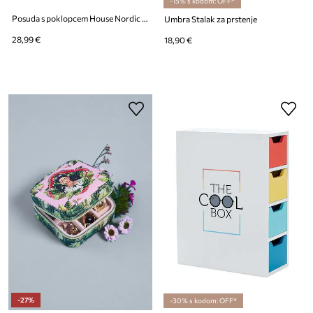
-15% s kodom: OFF*
Posuda s poklopcem House Nordic Love 13,5 x 8 x 9 cm
Umbra Stalak za prstenje
28,99 €
18,90 €
-27%
-30% s kodom: OFF*