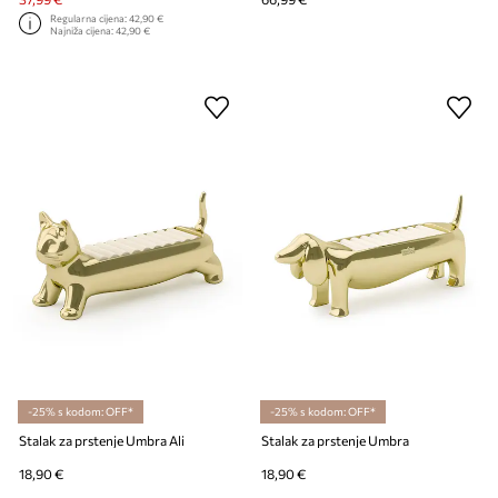
Regularna cijena:
42,90 €
Najniža cijena:
42,90 €
-25% s kodom: OFF*
-25% s kodom: OFF*
Stalak za prstenje Umbra Ali
Stalak za prstenje Umbra
18,90 €
18,90 €