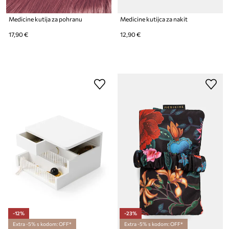
Medicine kutija za pohranu
Medicine kutijca za nakit
17,90 €
12,90 €
-12%
-23%
Extra -5% s kodom: OFF*
Extra -5% s kodom: OFF*