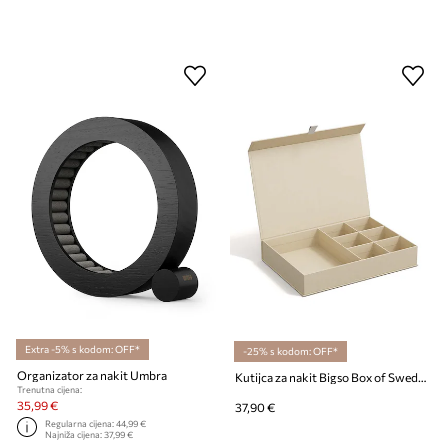
Extra -5% s kodom: OFF*
-25% s kodom: OFF*
Organizator za nakit Umbra
Kutijca za nakit Bigso Box of Sweden Jolie
Trenutna cijena:
35,99 €
37,90 €
Regularna cijena:
44,99 €
Najniža cijena:
37,99 €