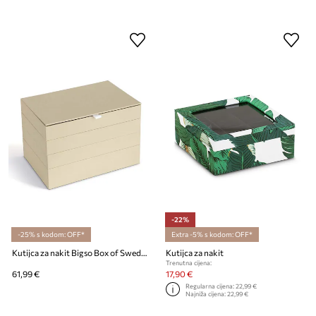
-22%
-25% s kodom: OFF*
Extra -5% s kodom: OFF*
Kutijca za nakit Bigso Box of Sweden Precious 4-pack
Kutijca za nakit
Trenutna cijena:
61,99 €
17,90 €
Regularna cijena:
22,99 €
Najniža cijena:
22,99 €