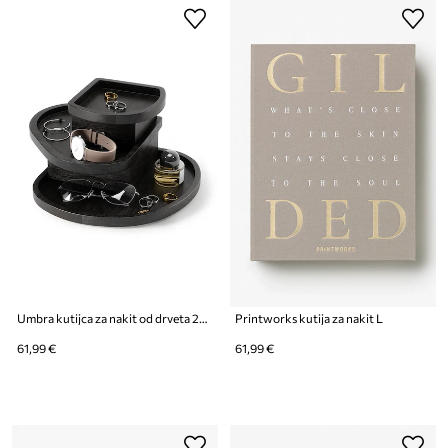
Umbra kutijca za nakit od drveta 23.3 x 23.3 x 12.9 cm
Printworks kutija za nakit L
61,99 €
61,99 €