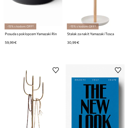
-15% s kodom: OFF*
-15% s kodom: OFF*
Posuda s poklopcem Yamazaki Rin
Stalak za nakit Yamazaki Tosca
59,99 €
30,99 €