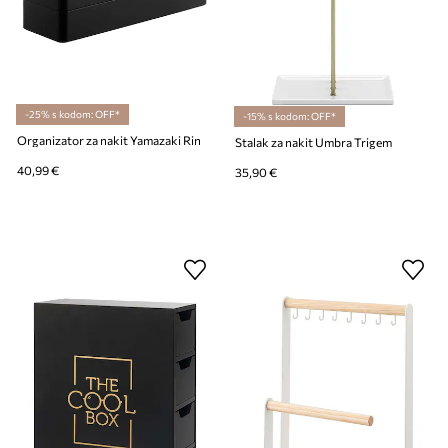
-25% s kodom: OFF*
-15% s kodom: OFF*
Organizator za nakit Yamazaki Rin
Stalak za nakit Umbra Trigem
40,99 €
35,90 €