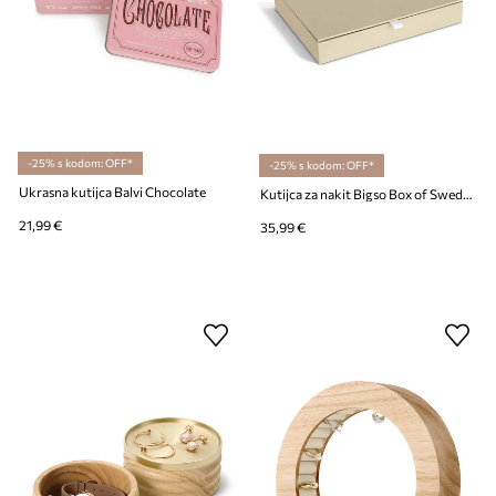
-25% s kodom: OFF*
-25% s kodom: OFF*
Ukrasna kutijca Balvi Chocolate
Kutijca za nakit Bigso Box of Sweden Precious B
21,99 €
35,99 €