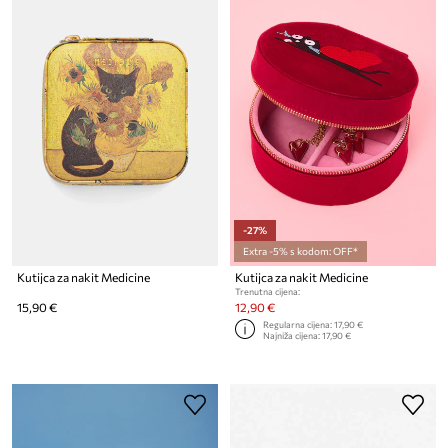
-27%
Extra -5% s kodom: OFF*
Kutijca za nakit Medicine
Kutijca za nakit Medicine
Trenutna cijena:
15,90 €
12,90 €
Regularna cijena:
17,90 €
Najniža cijena:
17,90 €