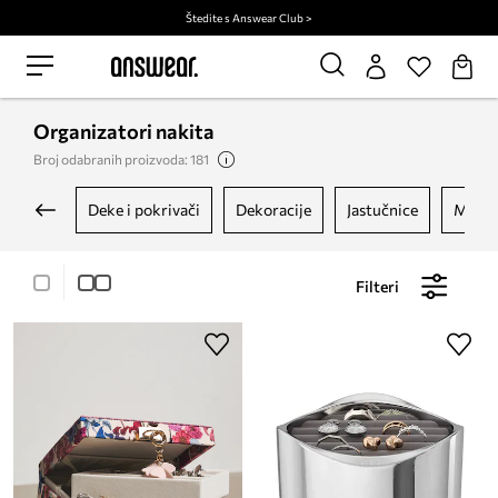
Štedite s Answear Club >
Organizatori nakita
Broj odabranih proizvoda: 181
deke i pokrivači
dekoracije
jastučnice
mali
Filteri