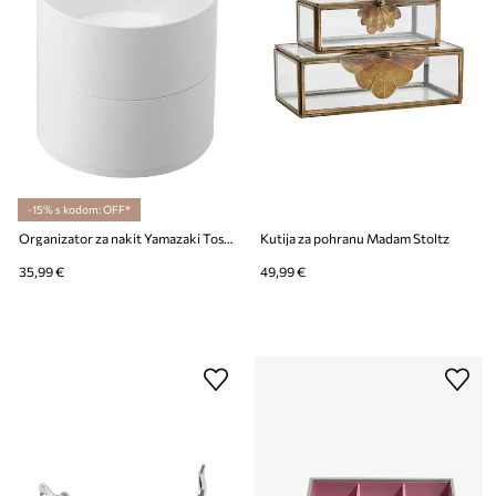
-15% s kodom: OFF*
Organizator za nakit Yamazaki Tosca 14,5 x 15,5 cm
Kutija za pohranu Madam Stoltz
35,99 €
49,99 €