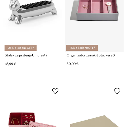
-25% s kodom: OFF*
-15% s kodom: OFF*
Stalak za prstenje Umbra Ali
Organizator za nakit Stackers 0
18,99 €
30,99 €