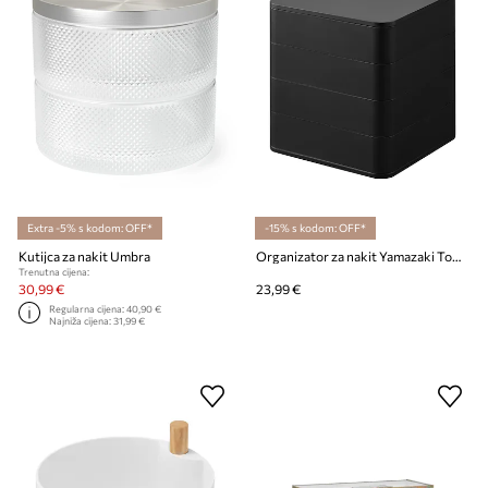
Extra -5% s kodom: OFF*
-15% s kodom: OFF*
Kutijca za nakit Umbra
Organizator za nakit Yamazaki Tower 9 x 9 x 10 cm
Trenutna cijena:
30,99 €
23,99 €
Regularna cijena:
40,90 €
Najniža cijena:
31,99 €