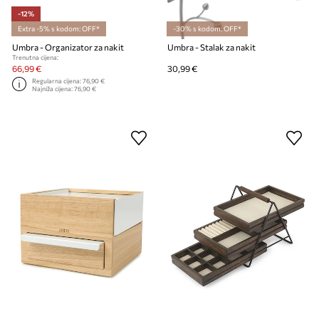
-12%
Extra -5% s kodom: OFF*
-30% s kodom: OFF*
Umbra - Organizator za nakit
Umbra - Stalak za nakit
Trenutna cijena:
66,99 €
30,99 €
Regularna cijena:
76,90 €
Najniža cijena:
76,90 €