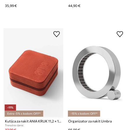
35,99 €
44,90 €
-11%
Extra -5% s kodom: OFF*
-15% s kodom: OFF*
Kutijca za nakit ANIA KRUK 11,2 × 11,2 × 5,8 cm
Organizator za nakit Umbra
Trenutna cijena:
37,99 €
66,99 €