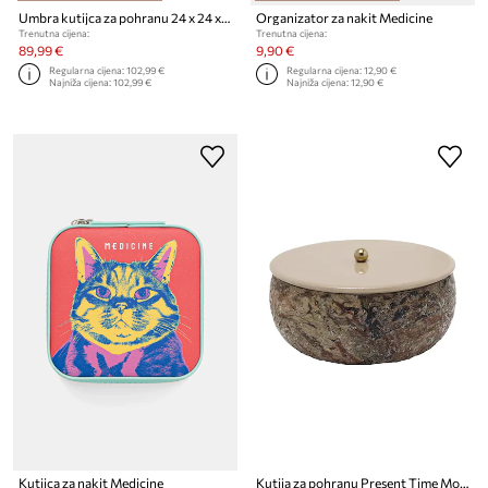
Umbra kutijca za pohranu 24 x 24 x 15 cm
Organizator za nakit Medicine
Trenutna cijena:
Trenutna cijena:
89,99 €
9,90 €
Regularna cijena:
102,99 €
Regularna cijena:
12,90 €
Najniža cijena:
102,99 €
Najniža cijena:
12,90 €
Kutijca za nakit Medicine
Kutija za pohranu Present Time Mosaic Marble 16,5 x 7,5 cm