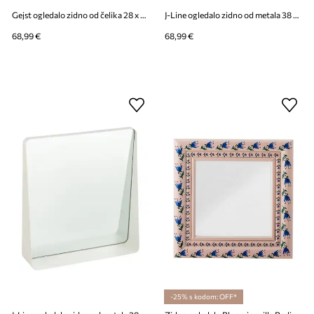
Gejst ogledalo zidno od čelika 28 x 6,5 cm
J-Line ogledalo zidno od metala 38 x 9 x 41 cm
68,99 €
68,99 €
-25% s kodom: OFF*