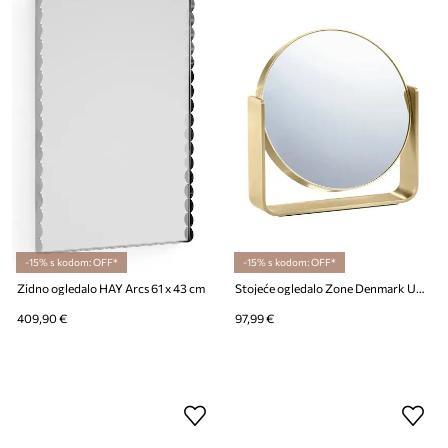
-15% s kodom: OFF*
-15% s kodom: OFF*
Zidno ogledalo HAY Arcs 61 x 43 cm
Stojeće ogledalo Zone Denmark Ume 19 x 19 cm
409,90 €
97,99 €