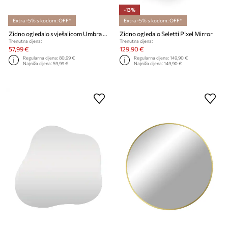
-13%
Extra -5% s kodom: OFF*
Extra -5% s kodom: OFF*
Zidno ogledalo s vješalicom Umbra Estique
Zidno ogledalo Seletti Pixel Mirror
Trenutna cijena:
Trenutna cijena:
57,99 €
129,90 €
Regularna cijena:
80,99 €
Regularna cijena:
149,90 €
Najniža cijena:
59,99 €
Najniža cijena:
149,90 €