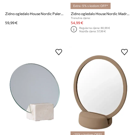
Extra -5% s kodom: OFF*
Zidno ogledalo House Nordic Palermo
Zidno ogledalo House Nordic Madrid
Trenutna cijena:
59,99 €
54,99 €
Regularna cijena:
80,99 €
Najniža cijena:
57,99 €
-25% s kodom: OFF*