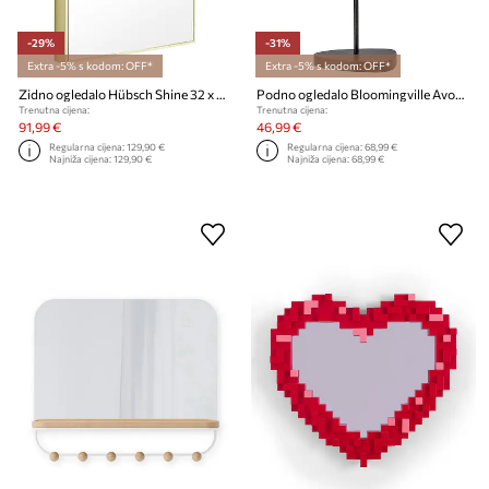
-29%
-31%
Extra -5% s kodom: OFF*
Extra -5% s kodom: OFF*
Zidno ogledalo Hübsch Shine 32 x 4 x 55 cm
Podno ogledalo Bloomingville Avoa 14,5 x 50 x 10 cm
Trenutna cijena:
Trenutna cijena:
91,99 €
46,99 €
Regularna cijena:
129,90 €
Regularna cijena:
68,99 €
Najniža cijena:
129,90 €
Najniža cijena:
68,99 €