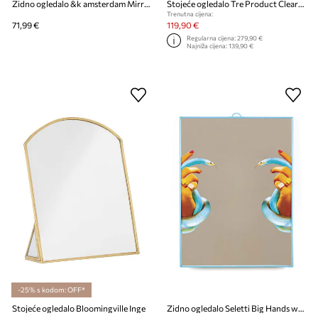
Zidno ogledalo &k amsterdam Mirror Dribble White
Stojeće ogledalo Tre Product ClearVision Woodturn
Trenutna cijena:
71,99 €
119,90 €
Regularna cijena:
279,90 €
Najniža cijena:
139,90 €
-25% s kodom: OFF*
Stojeće ogledalo Bloomingville Inge
Zidno ogledalo Seletti Big Hands with Snakes 30 x 40 cm