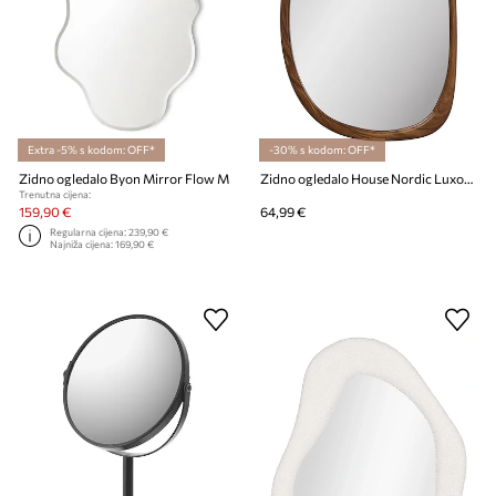
Extra -5% s kodom: OFF*
-30% s kodom: OFF*
Zidno ogledalo Byon Mirror Flow M
Zidno ogledalo House Nordic Luxon 38,5 x 64,5 cm
Trenutna cijena:
159,90 €
64,99 €
Regularna cijena:
239,90 €
Najniža cijena:
169,90 €