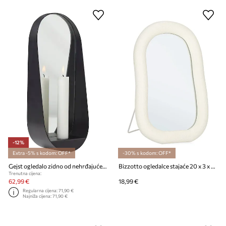
-12%
Extra -5% s kodom: OFF*
-30% s kodom: OFF*
Gejst ogledalo zidno od nehrđajućeg čelika 28 x 6,5 cm
Bizzotto ogledalce stajaće 20 x 3 x 30 cm
Trenutna cijena:
62,99 €
18,99 €
Regularna cijena:
71,90 €
Najniža cijena:
71,90 €