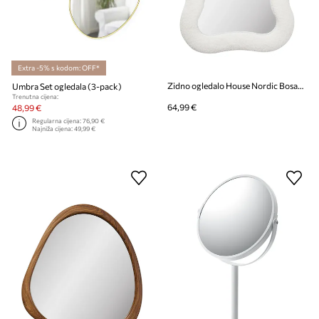
Extra -5% s kodom: OFF*
Zidno ogledalo House Nordic Bosaro 80 x 54 cm
Umbra Set ogledala (3-pack)
Trenutna cijena:
64,99 €
48,99 €
Regularna cijena:
76,90 €
Najniža cijena:
49,99 €