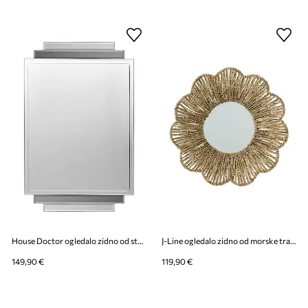
House Doctor ogledalo zidno od stakla 70 x 45 cm
J-Line ogledalo zidno od morske trave 50 x 50 x 10 cm
149,90 €
119,90 €