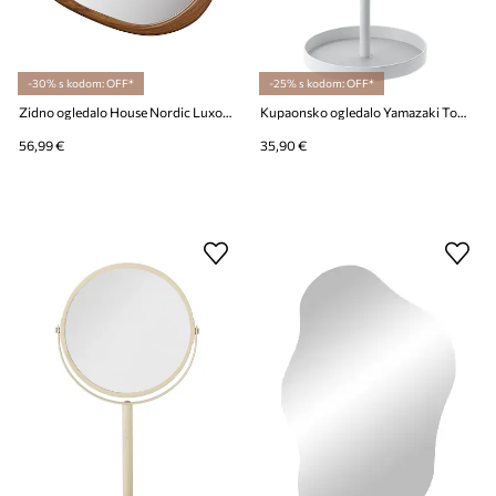
-30% s kodom: OFF*
-25% s kodom: OFF*
Zidno ogledalo House Nordic Luxon 44 x 48 cm
Kupaonsko ogledalo Yamazaki Tower 17,5 x 14 x 33 cm
56,99 €
35,90 €