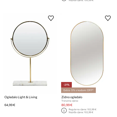
Najniža cijena:
100,99 €
-21%
Extra -5% s kodom: OFF*
Ogledalo Light & Living
Zidno ogledalo
Trenutna cijena:
64,99 €
80,99 €
Regularna cijena:
102,99 €
Najniža cijena:
102,99 €