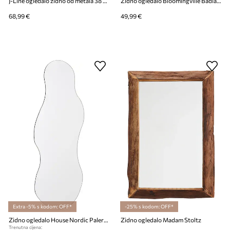
J-Line ogledalo zidno od metala 38 x 9 x 41 cm
Zidno ogledalo Bloomingville Badia 30 x 30 x 2,5 cm
68,99 €
49,99 €
Extra -5% s kodom: OFF*
-25% s kodom: OFF*
Zidno ogledalo House Nordic Palermo 40 x 80 cm
Zidno ogledalo Madam Stoltz
Trenutna cijena: