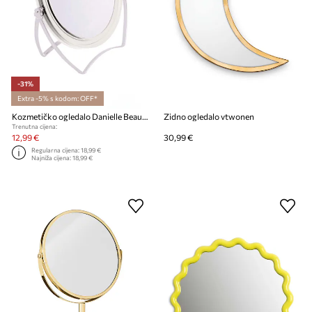
-31%
Extra -5% s kodom: OFF*
Kozmetičko ogledalo Danielle Beauty Easel Clear
Zidno ogledalo vtwonen
Trenutna cijena:
12,99 €
30,99 €
Regularna cijena:
18,99 €
Najniža cijena:
18,99 €