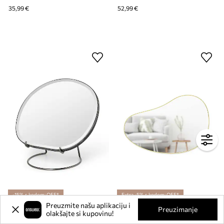
35,99 €
52,99 €
-15% s kodom: OFF*
Extra -5% s kodom: OFF*
Preuzmite našu aplikaciju i
Podno ogledalo ferm LIVING Pond
Zidno ogledalo Umbra Hubba Pebble
Preuzimanje
olakšajte si kupovinu!
Trenutna cijena:
80,99 €
119,90 €