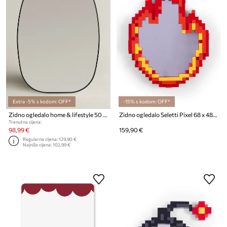
Extra -5% s kodom: OFF*
-15% s kodom: OFF*
Zidno ogledalo home & lifestyle 50 x 70 cm
Zidno ogledalo Seletti Pixel 68 x 48,2 x 3,8 cm
Trenutna cijena:
98,99 €
159,90 €
Regularna cijena:
129,90 €
Najniža cijena:
102,99 €