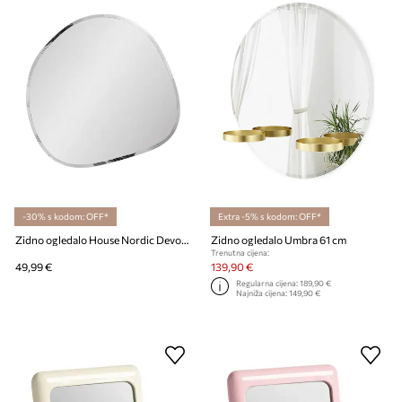
-30% s kodom: OFF*
Extra -5% s kodom: OFF*
Zidno ogledalo House Nordic Devonport 50 x 50 cm
Zidno ogledalo Umbra 61 cm
Trenutna cijena:
49,99 €
139,90 €
Regularna cijena:
189,90 €
Najniža cijena:
149,90 €