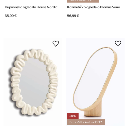
Kupaonsko ogledalo House Nordic
Kozmetičko ogledalo Blomus Sono
35,99 €
56,99 €
-14%
Extra -5% s kodom: OFF*