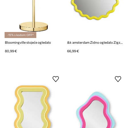
-15% s kodom: OFF*
Bloomingville stojeće ogledalo
&k amsterdam Zidno ogledalo Zigzag Yellow
80,99 €
66,99 €