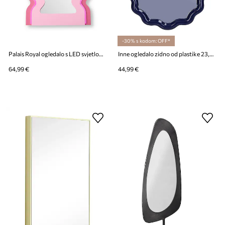
-30% s kodom: OFF*
Palais Royal ogledalo s LED svjetlom 32 x 58 cm
Inne ogledalo zidno od plastike 23,5 x 34 cm
64,99 €
44,99 €