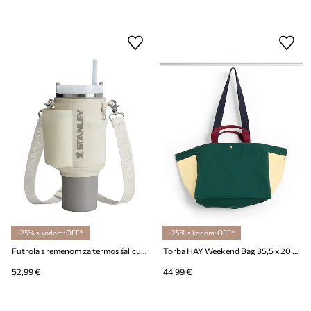
-25% s kodom: OFF*
-25% s kodom: OFF*
Futrola s remenom za termos šalicu Stanley The All-Day Quencher Carry-All 1,18 l
Torba HAY Weekend Bag 35,5 x 20 x 26 cm
52,99 €
44,99 €