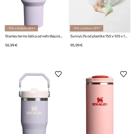
-15% s kodom: OFF*
-15% s kodom: OFF*
Stanley termo šalica od nehrđajućeg čelika Quencher® H2.O FlowState™ 1.18L
SunnyLife od plastike 150 x 105 x 105 cm
56,99 €
95,99 €