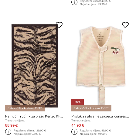
Regularna cijena:
49,90 €
Najniža cijena:
49,90 €
-10%
Extra -5% s kodom: OFF*
Extra -5% s kodom: OFF*
Pamučni ručnik za plažu Kenzo KFAUVE Naturel 90 x 160 cm
Prsluk za plivanje za djecu Konges Sløjd CHERRY SWIM VEST
Trenutna cijena:
Trenutna cijena:
88,99 €
44,90 €
Regularna cijena:
139,90 €
Regularna cijena:
49,90 €
Najniža cijena:
93,99 €
Najniža cijena:
49,90 €