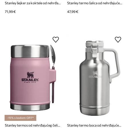
Stanley šejker za koktele od nehrđajućeg čelika Vitalize™ Shaker 0,59 l
Stanley termo šalica od nehrđajućeg čelika IceFlow Flip Straw 2.0 0,59 l
71,99 €
47,99 €
-15% s kodom: OFF*
Stanley termos od nehrđajućeg čelika Classic Legendary 0,4 l
Stanley termo boca od nehrđajućeg čelika Classic Growler 1,9 l