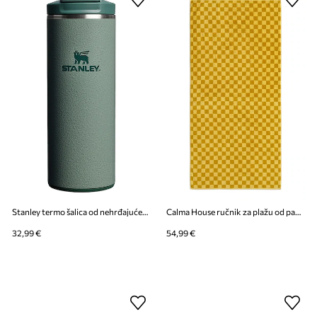
Stanley termo šalica od nehrđajućeg čelika Aerolight Transit FlipTop 0.35L
Calma House ručnik za plažu od pamuka 100 x 180 cm
32,99 €
54,99 €