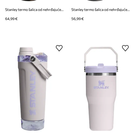
Stanley termo šalica od nehrđajućeg čelika Quencher H2.0 1,18 l
Stanley termo šalica od nehrđajućeg čelika Quencher® H2.O 0,89 l
64,99 €
56,99 €