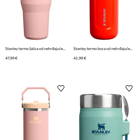
Stanley termo šalica od nehrđajućeg čelika IceFlow™ Flip Straw 0,59l
Stanley termo boca od nehrđajućeg čelika Classic Wellspring 0,47l
47,99 €
42,99 €