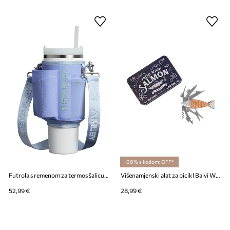
-30% s kodom: OFF*
Futrola s remenom za termos šalicu Stanley The All-Day Quencher Carry-All 1,18 l
Višenamjenski alat za bicikl Balvi Wild Salmon
52,99 €
28,99 €