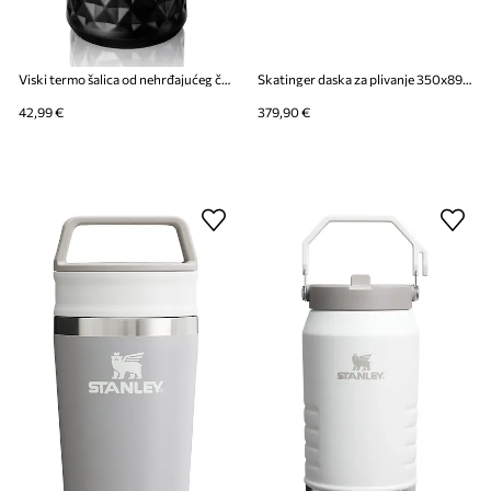
Viski termo šalica od nehrđajućeg čelika 473 ml
Skatinger daska za plivanje 350x89x15 cm (11'6'')
42,99 €
379,90 €