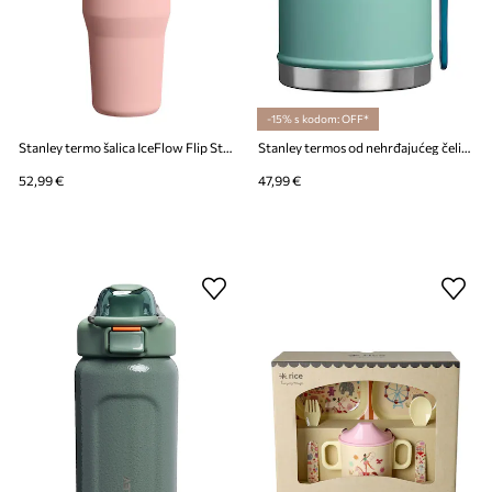
-15% s kodom: OFF*
Stanley termo šalica IceFlow Flip Straw 0,89l
Stanley termos od nehrđajućeg čelika Classic legendary 0,4l
52,99 €
47,99 €