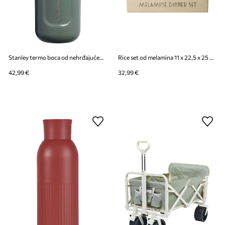
Stanley termo boca od nehrđajućeg čelika Classic Wellspring 0,47l
Rice set od melamina 11 x 22,5 x 25 cm
42,99 €
32,99 €