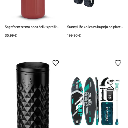
Sagaform termo boca čelik s praškastim premazom 500 ml
SunnyLife kolica za kupnju od plastike 93 x 60 x 105 cm
35,99 €
199,90 €