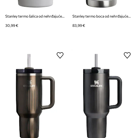
Stanley termo šalica od nehrđajućeg čelika Café-To-Go 0,23 l
Stanley termo boca od nehrđajućeg čelika IceFlow™ Flip Straw 1,9 l
30,99 €
83,99 €