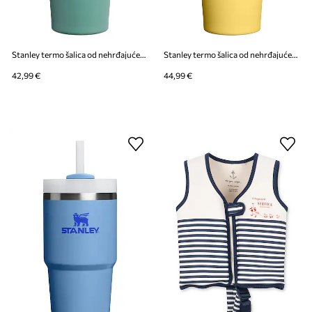
Stanley termo šalica od nehrđajućeg čelika Quencher® H2,O FlowState™ 0,59l
Stanley termo šalica od nehrđajućeg čelika Quencher® H2,O FlowState™ 0,59l
42,99 €
44,99 €