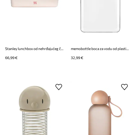
Stanley lunchbox od nehrđajućeg čelika 2 L
memobottle boca za vodu od plastike A6
66,99 €
32,99 €