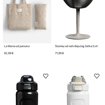
La Mania od pamuka
Stanley od nehrđajućeg čelika 0,4 l
92,99 €
71,99 €