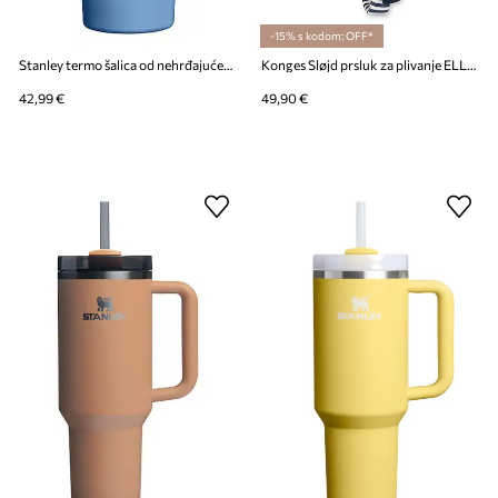
-15% s kodom: OFF*
Stanley termo šalica od nehrđajućeg čelika Quencher® H2,O FlowState™ 0,59l
Konges Sløjd prsluk za plivanje ELLIS SWIM VEST
42,99 €
49,90 €