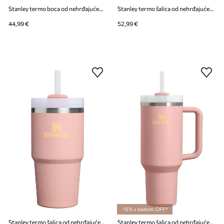
Stanley termo boca od nehrđajućeg čelika All Day Slim 0,6 l
Stanley termo šalica od nehrđajućeg čelika Quencher® H2.O FlowState™ 0.89L
44,99 €
52,99 €
-15% s kodom: OFF*
Stanley termo šalica od nehrđajućeg čelika Quencher® H2.O FlowState™ 0.59L
Stanley termo šalica od nehrđajućeg čelika Quencher® H2.O FlowState™ 1.18L