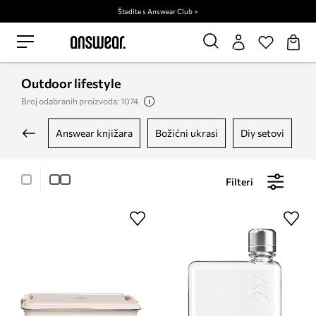
Štedite s Answear Club >
Outdoor lifestyle
Broj odabranih proizvoda: 1074
answear knjižara
božićni ukrasi
diy setovi
Filteri