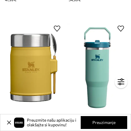
Stanley termos od nehrđajućeg čelika Classic Legendary 0,4 l
Stanley termo šalica od nehrđajućeg čelika IceFlow Flip Straw 2.0 0,89 l
Preuzmite našu aplikaciju i
Preuzimanje
olakšajte si kupovinu!
44,99 €
52,99 €