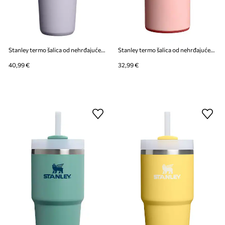
Stanley termo šalica od nehrđajućeg čelika The IceFlow™ Flip Straw 2.0 Tumbler 0.41L
Stanley termo šalica od nehrđajućeg čelika Aerolight Transit FlipTop 0.35L
40,99 €
32,99 €