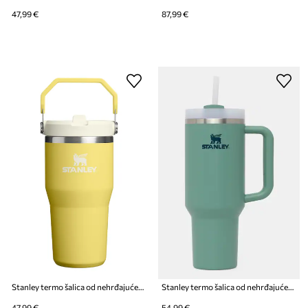
47,99 €
87,99 €
Stanley termo šalica od nehrđajućeg čelika IceFlow Flip Straw 2.0 0,59 l
Stanley termo šalica od nehrđajućeg čelika Quencher® ProTour Flip Straw 1,18 l
47,99 €
54,99 €