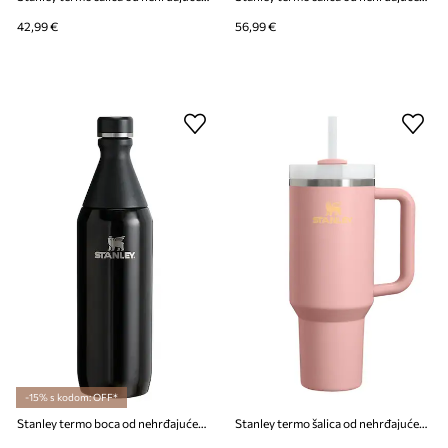
42,99 €
56,99 €
-15% s kodom: OFF*
Stanley termo boca od nehrđajućeg čelika All Day Slim 0.35L
Stanley termo šalica od nehrđajućeg čelika Quencher® H2.O FlowState™ 0.89L