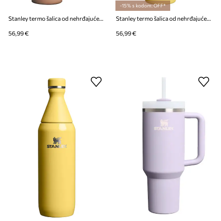
-15% s kodom: OFF*
Stanley termo šalica od nehrđajućeg čelika Quencher H2.O FlowState™ 1,18 l
Stanley termo šalica od nehrđajućeg čelika Quencher® ProTour Flip Straw 1,18 l
56,99 €
56,99 €