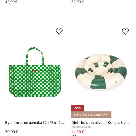
42,99 €
52,99 €
-10%
Extra -5% s kodom: OFF*
Byon torba od pamuka 52 x 16 x 42 cm
Dječji kolut za plivanje Konges Sløjd BABY WATER RING
Trenutna cijena:
30,99 €
44,90 €