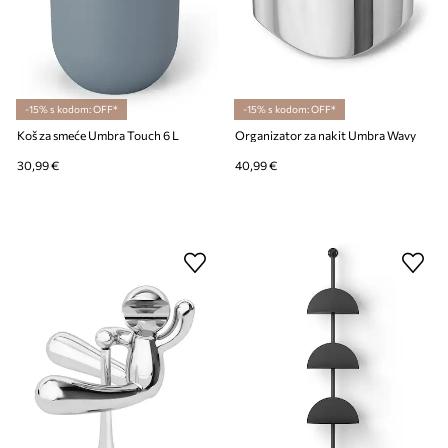
-15% s kodom: OFF*
-15% s kodom: OFF*
Koš za smeće Umbra Touch 6 L
Organizator za nakit Umbra Wavy
30,99 €
40,99 €