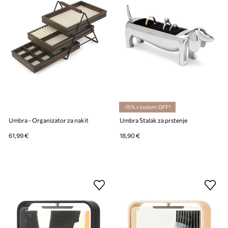
-15% s kodom: OFF*
Umbra - Organizator za nakit
Umbra Stalak za prstenje
61,99 €
18,90 €