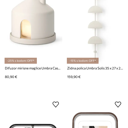
-25% s kodom: OFF*
-15% s kodom: OFF*
Difuzor mirisne maglice Umbra Casita 16 x 16 x 14 cm
Zidna polica Umbra Solis 35 x 27 x 204 cm
80,90 €
159,90 €