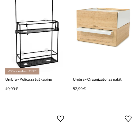
-15% s kodom: OFF*
Umbra - Polica za tuš kabinu
Umbra - Organizator za nakit
49,99 €
52,99 €