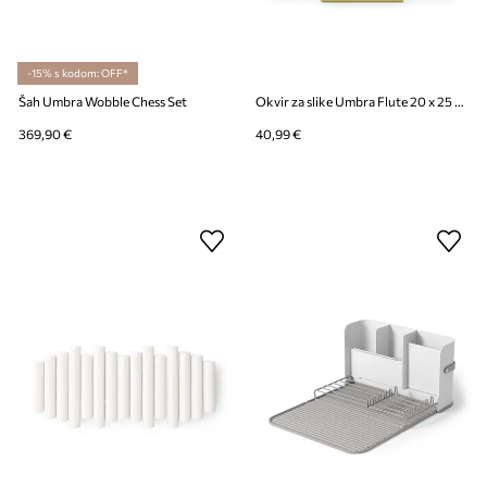
-15% s kodom: OFF*
Šah Umbra Wobble Chess Set
Okvir za slike Umbra Flute 20 x 25 cm
369,90 €
40,99 €