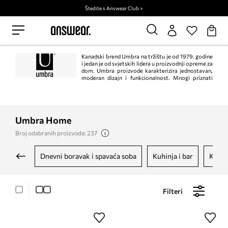
Štedite s Answear Club >
Kanadski brend Umbra na tržištu je od 1979. godine
i jedan je od svjetskih lidera u proizvodnji opreme za
dom. Umbra proizvode karakterizira jednostavan,
moderan dizajn i funkcionalnost. Mnogi priznati
dizajneri već su kreirali za brend, postavljajući svjetske trendove u
dekorativnom dizajnu.
Umbra Home
Broj odabranih proizvoda: 237
dnevni boravak i spavaća soba
kuhinja i bar
kupa
Filteri