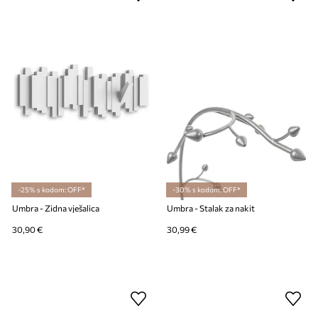
-25% s kodom: OFF*
-30% s kodom: OFF*
Umbra - Zidna vješalica
Umbra - Stalak za nakit
30,90 €
30,99 €