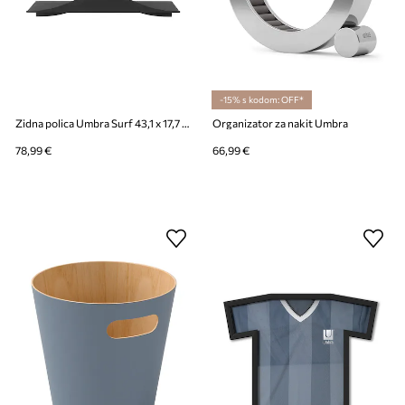
-15% s kodom: OFF*
Zidna polica Umbra Surf 43,1 x 17,7 x 9,9 cm 2-pack
Organizator za nakit Umbra
78,99 €
66,99 €