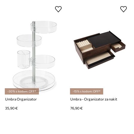
-30% s kodom: OFF*
-15% s kodom: OFF*
Umbra Organizator
Umbra - Organizator za nakit
35,90 €
76,90 €