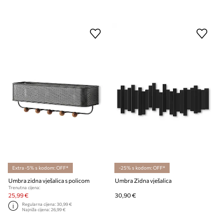
Extra -5% s kodom: OFF*
-25% s kodom: OFF*
Umbra zidna vješalica s policom
Umbra Zidna vješalica
Trenutna cijena:
25,99 €
30,90 €
Regularna cijena:
30,99 €
Najniža cijena:
26,99 €