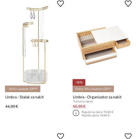
-12%
-30% s kodom: OFF*
Extra -5% s kodom: OFF*
Umbra - Stalak za nakit
Umbra - Organizator za nakit
Trenutna cijena:
44,99 €
66,99 €
Regularna cijena:
76,90 €
Najniža cijena:
76,90 €