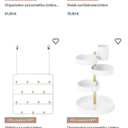
Organizator za kozmetiku Umbra Glam Large
Stalak za kišobrane Umbra
61,90 €
76,90 €
-15% s kodom: OFF*
-15% s kodom: OFF*
Vješalica za vrata Umbra
Organizator za kozmetiku Umbra