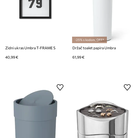
-25% s kodom: OFF*
Zidni ukras Umbra T-FRAME S
Držač toalet papira Umbra
40,99 €
61,99 €