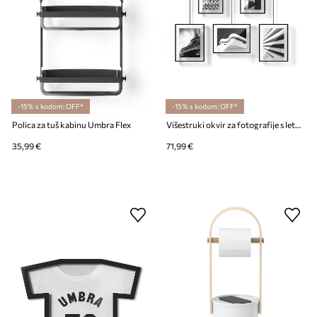
-15% s kodom: OFF*
-15% s kodom: OFF*
Polica za tuš kabinu Umbra Flex
Višestruki okvir za fotografije s letvom Umbra Exhibit
35,99 €
71,99 €