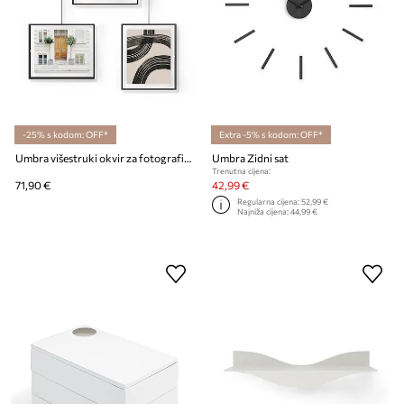
-25% s kodom: OFF*
Extra -5% s kodom: OFF*
Umbra višestruki okvir za fotografije s letvom
Umbra Zidni sat
Trenutna cijena:
71,90 €
42,99 €
Regularna cijena:
52,99 €
Najniža cijena:
44,99 €