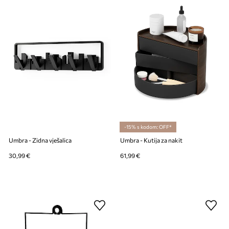
-15% s kodom: OFF*
Umbra - Zidna vješalica
Umbra - Kutija za nakit
30,99 €
61,99 €