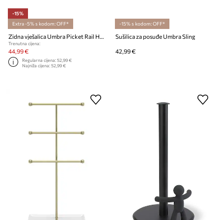
-15%
Extra -5% s kodom: OFF*
-15% s kodom: OFF*
Zidna vješalica Umbra Picket Rail Hook
Sušilica za posuđe Umbra Sling
Trenutna cijena:
44,99 €
42,99 €
Regularna cijena:
52,99 €
Najniža cijena:
52,99 €