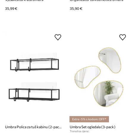
35,99 €
35,90 €
Extra -5% s kodom: OFF*
Umbra Polica za tuš kabinu (2-pack)
Umbra Set ogledala (3-pack)
Trenutna cijena: