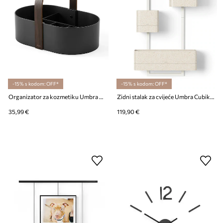
-15% s kodom: OFF*
-15% s kodom: OFF*
Organizator za kozmetiku Umbra Bellwood
Zidni stalak za cvijeće Umbra Cubiko
35,99 €
119,90 €