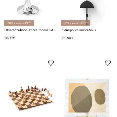
-30% s kodom: OFF*
-15% s kodom: OFF*
Otvarač za boce Umbra Rodeo Buddy
Zidna polica Umbra Solis
28,99 €
159,90 €