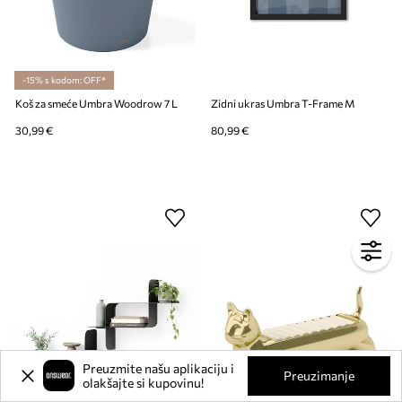
-15% s kodom: OFF*
Koš za smeće Umbra Woodrow 7 L
Zidni ukras Umbra T-Frame M
30,99 €
80,99 €
Preuzmite našu aplikaciju i
Preuzimanje
olakšajte si kupovinu!