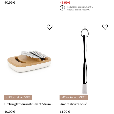
40,99 €
48,99 €
Regularna cijena:
76,90 €
Najniža cijena:
49,99 €
-15% s kodom: OFF*
-15% s kodom: OFF*
Umbra glazbeni instrument Strumba Kalimba
Umbra žlica za obuću
40,99 €
61,90 €