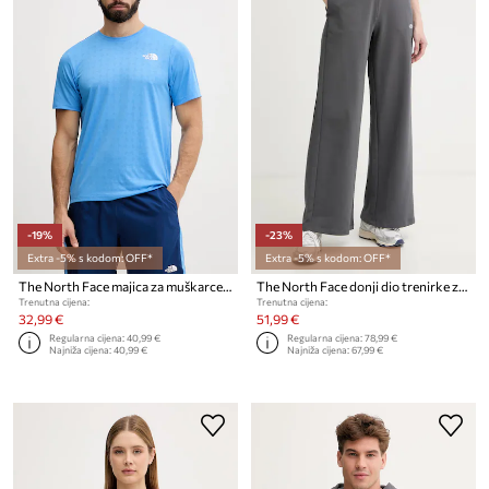
-19%
-23%
Extra -5% s kodom: OFF*
Extra -5% s kodom: OFF*
The North Face majica za muškarce PENTADOME EMBOSSED
The North Face donji dio trenirke za žene od pamuka Essential Terry Simple Dome
Trenutna cijena:
Trenutna cijena:
32,99 €
51,99 €
Regularna cijena:
40,99 €
Regularna cijena:
78,99 €
Najniža cijena:
40,99 €
Najniža cijena:
67,99 €