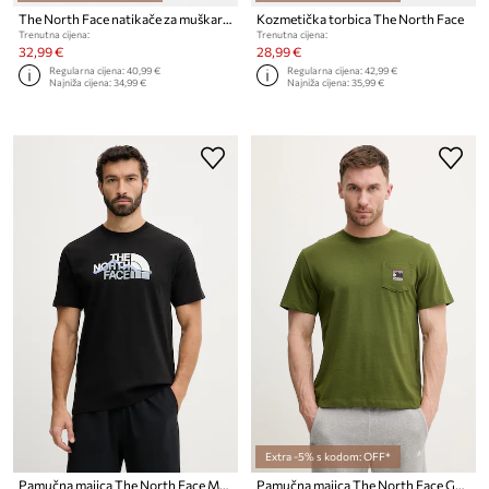
The North Face natikače za muškarce Base Camp Slide III
Kozmetička torbica The North Face
Trenutna cijena:
Trenutna cijena:
32,99 €
28,99 €
Regularna cijena:
40,99 €
Regularna cijena:
42,99 €
Najniža cijena:
34,99 €
Najniža cijena:
35,99 €
Extra -5% s kodom: OFF*
Pamučna majica The North Face MOUNTAIN
Pamučna majica The North Face GRAPHIC