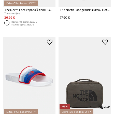
Extra -5% s kodom: OFF*
The North Face kapa sa šiltom HORIZON
The North Face gradski ruksak Hot Shot Mini
Trenutna cijena:
26,99 €
77,90 €
Regularna cijena:
32,99 €
Najniža cijena:
28,99 €
-19%
Extra -5% s kodom: OFF*
Extra -5% s kodom: OFF*