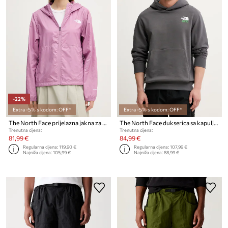
-22%
Extra -5% s kodom: OFF*
Extra -5% s kodom: OFF*
The North Face prijelazna jakna za žene TNF Cyclone
The North Face dukserica sa kapuljačom muška od pamuka 1966 MOTION
Trenutna cijena:
Trenutna cijena:
81,99 €
84,99 €
Regularna cijena:
119,90 €
Regularna cijena:
107,99 €
Najniža cijena:
105,99 €
Najniža cijena:
88,99 €