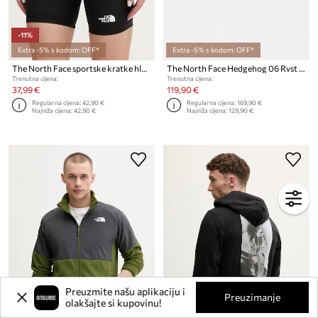
-11%
Extra -5% s kodom: OFF*
Extra -5% s kodom: OFF*
The North Face sportske kratke hlače za žene Flex
The North Face Hedgehog 06 Rvst tenisice za žene
Trenutna cijena:
Trenutna cijena:
37,99 €
119,90 €
Regularna cijena:
42,90 €
Regularna cijena:
169,90 €
Najniža cijena:
42,90 €
Najniža cijena:
129,90 €
Preuzmite našu aplikaciju i
Preuzimanje
olakšajte si kupovinu!