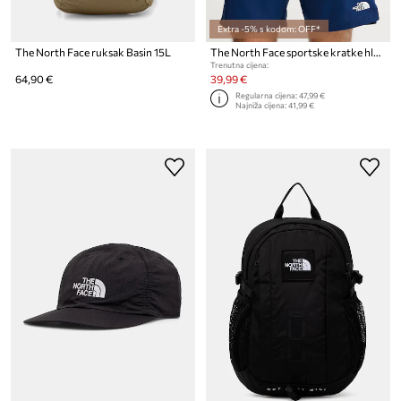
Extra -5% s kodom: OFF*
The North Face ruksak Basin 15L
The North Face sportske kratke hlače za muškarce 24/7 color block
Trenutna cijena:
64,90 €
39,99 €
Regularna cijena:
47,99 €
Najniža cijena:
41,99 €