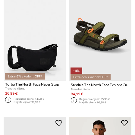
-11%
Extra -5% s kodom: OFF*
Extra -5% s kodom: OFF*
Torba The North Face Never Stop
Sandale The North Face Explore Camp
Trenutna cijena:
Trenutna cijena:
36,99 €
84,99 €
Regularna cijena:
44,90 €
Regularna cijena:
95,90 €
Najniža cijena:
39,99 €
Najniža cijena:
95,90 €