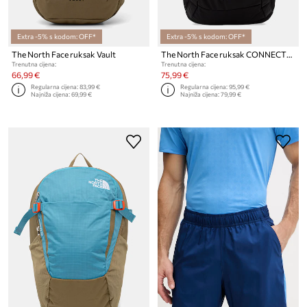
Extra -5% s kodom: OFF*
Extra -5% s kodom: OFF*
The North Face ruksak Vault
The North Face ruksak CONNECTOR
Trenutna cijena:
Trenutna cijena:
66,99 €
75,99 €
Regularna cijena:
83,99 €
Regularna cijena:
95,99 €
Najniža cijena:
69,99 €
Najniža cijena:
79,99 €