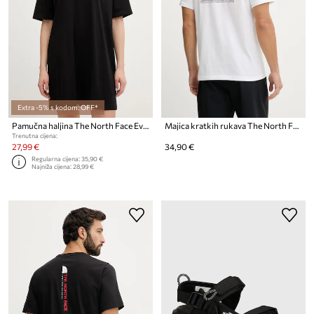
Extra -5% s kodom: OFF*
Pamučna haljina The North Face Evolution Simple Dome
Majica kratkih rukava The North Face CELEBRATION
Trenutna cijena:
27,99 €
34,90 €
Regularna cijena:
35,90 €
Najniža cijena:
28,99 €