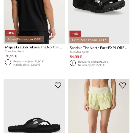
-11%
-11%
Extra -5% s kodom: OFF*
Extra -5% s kodom: OFF*
Majica kratkih rukava The North Face VERTICAL
Sandale The North Face EXPLORE CAMP
Trenutna cijena:
Trenutna cijena:
28,99 €
84,99 €
Regularna cijena:
32,90 €
Regularna cijena:
95,90 €
Najniža cijena:
32,90 €
Najniža cijena:
95,90 €