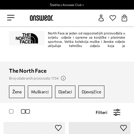
Štedite s Answear Club >
North Face je jedan od najpoznatijih proizvođača u
svijetu odjeće i opreme za konjičke i planinske
sportove. Velika kolekcija muške i ženske odjeće
uključuje tehničku odjeću koja je
opremljena softshell tkaninom, kao i onu inspiriranu planinama.
The North Face
Broj odabranih proizvoda: 1734
žene
muškarci
dječaci
djevojčice
Filteri