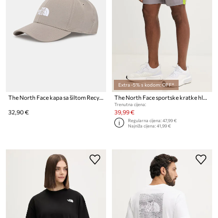
Extra -5% s kodom: OFF*
The North Face kapa sa šiltom Recycled 66 Classic
The North Face sportske kratke hlače za muškarce 24/7
Trenutna cijena:
32,90 €
39,99 €
Regularna cijena:
47,99 €
Najniža cijena:
41,99 €