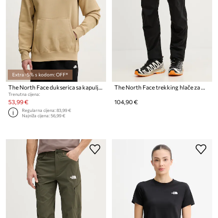
Extra -5% s kodom: OFF*
The North Face dukserica sa kapuljačom za muškarce s pamukom Raglan
The North Face trekking hlače za muškarce SPEEDLIGHT
Trenutna cijena:
53,99 €
104,90 €
Regularna cijena:
83,99 €
Najniža cijena:
56,99 €