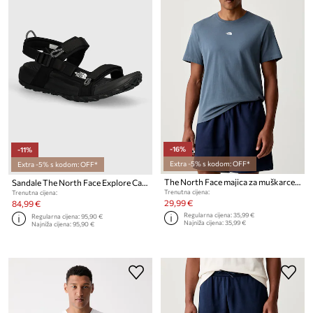
-16%
-11%
Extra -5% s kodom: OFF*
Extra -5% s kodom: OFF*
The North Face majica za muškarce od pamuka Essential Center Logo
Sandale The North Face Explore Camp
Trenutna cijena:
Trenutna cijena:
29,99 €
84,99 €
Regularna cijena:
35,99 €
Regularna cijena:
95,90 €
Najniža cijena:
35,99 €
Najniža cijena:
95,90 €