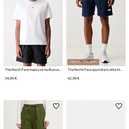
-15% s kodom: OFF*
The North Face majica za muškarce od pamuka Essential Center Logo
The North Face sportske kratke hlače za muškarce s pamukom SIMPLE DOME LIGHT REGULAR
34,90 €
42,99 €