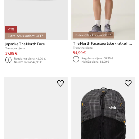
-11%
Extra -5% s kodom: OFF*
Extra -5% s kodom: OFF*
The North Face sportske kratke hlače za žene SUNRISER
Japanke The North Face
Trenutna cijena:
Trenutna cijena:
54,99 €
37,99 €
Regularna cijena:
66,90 €
Regularna cijena:
42,90 €
Najniža cijena:
58,99 €
Najniža cijena:
42,90 €