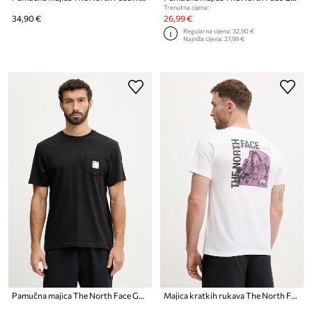
Trenutna cijena:
34,90 €
26,99 €
Regularna cijena:
32,90 €
Najniža cijena:
27,99 €
Pamučna majica The North Face GRAPHIC
Majica kratkih rukava The North Face GRAPHIC