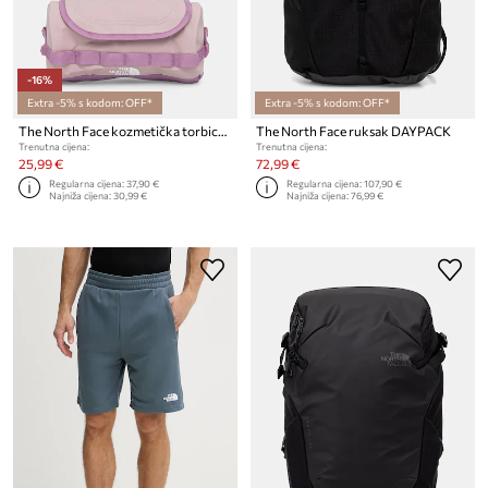
-16%
Extra -5% s kodom: OFF*
Extra -5% s kodom: OFF*
The North Face kozmetička torbica za žene Base Camp Travel Canister 3,5L
The North Face ruksak DAYPACK
Trenutna cijena:
Trenutna cijena:
25,99 €
72,99 €
Regularna cijena:
37,90 €
Regularna cijena:
107,90 €
Najniža cijena:
30,99 €
Najniža cijena:
76,99 €