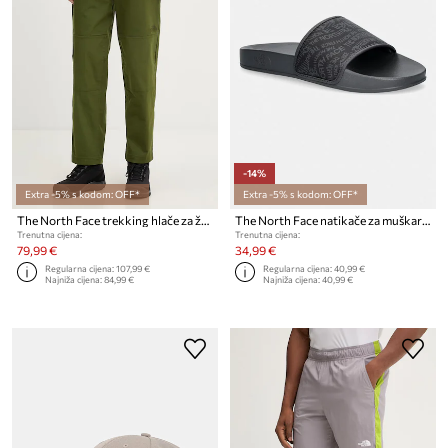
-14%
Extra -5% s kodom: OFF*
Extra -5% s kodom: OFF*
The North Face trekking hlače za žene s pamukom BETA UTILITY BELTED
The North Face natikače za muškarce Base Camp Slide III
Trenutna cijena:
Trenutna cijena:
79,99 €
34,99 €
Regularna cijena:
107,99 €
Regularna cijena:
40,99 €
Najniža cijena:
84,99 €
Najniža cijena:
40,99 €