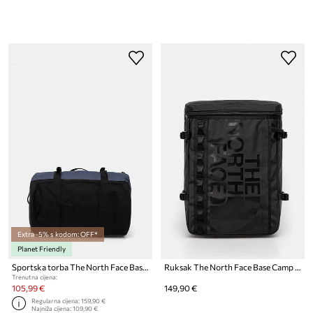
Extra -5% s kodom: OFF*
Planet Friendly
Sportska torba The North Face Base Camp Duffel - S
Ruksak The North Face Base Camp Fuse Box
Trenutna cijena:
105,99 €
149,90 €
Regularna cijena:
159,90 €
Najniža cijena:
109,90 €