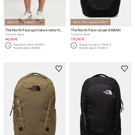
Extra -5% s kodom: OFF*
Extra -5% s kodom: OFF*
The North Face sportske kratke hlače za muškarce Reaxion 2.0
The North Face ruksak KABAN
Trenutna cijena:
Trenutna cijena:
46,99 €
119,90 €
Regularna cijena:
59,99 €
Regularna cijena:
159,90 €
Najniža cijena:
49,99 €
Najniža cijena:
129,90 €