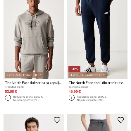
-31%
Extra -5% s kodom: OFF*
Extra -5% s kodom: OFF*
The North Face dukserica sa kapuljačom za muškarce s pamukom Drew Peak Light
The North Face donji dio trenirke za muškarce s pamukom Simple Dome
Trenutna cijena:
Trenutna cijena:
53,99 €
45,99 €
Regularna cijena:
83,99 €
Regularna cijena:
66,99 €
Najniža cijena:
56,99 €
Najniža cijena:
66,99 €