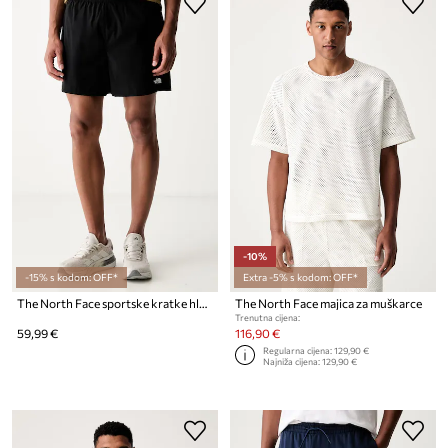
-10%
-15% s kodom: OFF*
Extra -5% s kodom: OFF*
The North Face sportske kratke hlače za muškarce PATHFINDER PULL ON
The North Face majica za muškarce
Trenutna cijena:
59,99 €
116,90 €
Regularna cijena:
129,90 €
Najniža cijena:
129,90 €