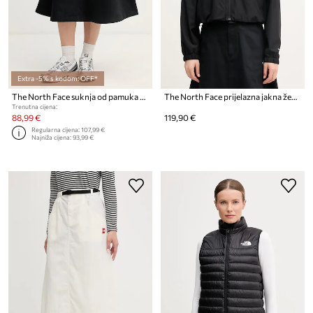
Extra -5% s kodom: OFF*
The North Face suknja od pamuka Twill
The North Face prijelazna jakna ženska Quest
Trenutna cijena:
88,99 €
119,90 €
Regularna cijena:
107,99 €
Najniža cijena:
93,99 €