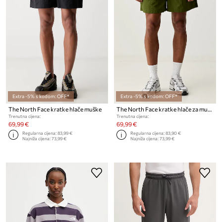
Extra -5% s kodom: OFF*
Extra -5% s kodom: OFF*
The North Face kratke hlače muške
The North Face kratke hlače za muškarce
Trenutna cijena:
Trenutna cijena:
69,99 €
69,99 €
Regularna cijena:
83,99 €
Regularna cijena:
83,90 €
Najniža cijena:
73,99 €
Najniža cijena:
73,99 €