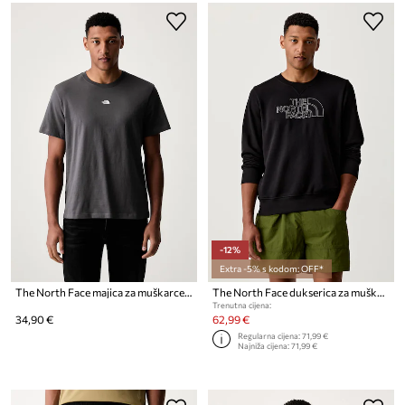
-12%
Extra -5% s kodom: OFF*
The North Face majica za muškarce od pamuka Essential Center Logo
The North Face dukserica za muškarce s pamukom PEAK LIGHT REGULAR
Trenutna cijena:
34,90 €
62,99 €
Regularna cijena:
71,99 €
Najniža cijena:
71,99 €