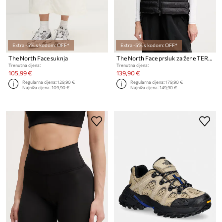
Extra -5% s kodom: OFF*
Extra -5% s kodom: OFF*
The North Face suknja
The North Face prsluk za žene TERRA PEAK
Trenutna cijena:
Trenutna cijena:
105,99 €
139,90 €
Regularna cijena:
129,90 €
Regularna cijena:
179,90 €
Najniža cijena:
109,90 €
Najniža cijena:
149,90 €