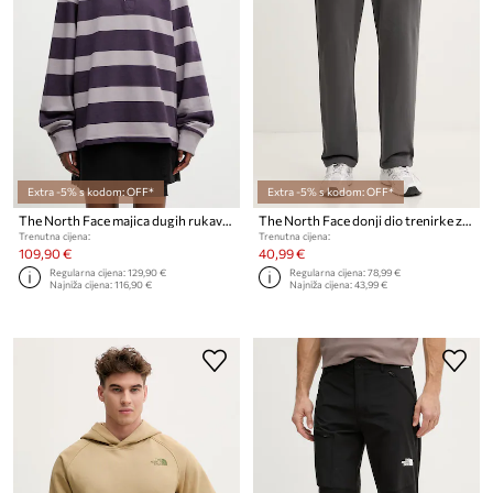
Extra -5% s kodom: OFF*
Extra -5% s kodom: OFF*
The North Face majica dugih rukava od pamuka
The North Face donji dio trenirke za muškarce od pamuka Essential Light
Trenutna cijena:
Trenutna cijena:
109,90 €
40,99 €
Regularna cijena:
129,90 €
Regularna cijena:
78,99 €
Najniža cijena:
116,90 €
Najniža cijena:
43,99 €