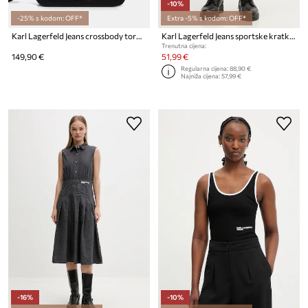
-10%
-25% s kodom: OFF*
Extra -5% s kodom: OFF*
Karl Lagerfeld Jeans crossbody torba za žene od imitacije kože
Karl Lagerfeld Jeans sportske kratke hlače muške od pamuka
Trenutna cijena:
149,90 €
51,99 €
Regularna cijena:
88,90 €
Najniža cijena:
57,99 €
-16%
-10%