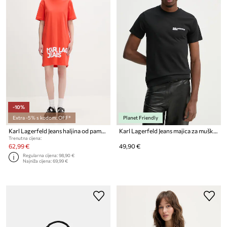
-10%
Extra -5% s kodom: OFF*
Planet Friendly
Karl Lagerfeld Jeans haljina od pamuka
Karl Lagerfeld Jeans majica za muškarce od pamuka
Trenutna cijena:
62,99 €
49,90 €
Regularna cijena:
98,90 €
Najniža cijena:
69,99 €