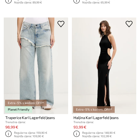
Najniža cijena:
89,99 €
Najniža cijena:
65,99 €
Extra -5% s kodom: OFF*
Planet Friendly
Extra -5% s kodom: OFF*
Traperice Karl Lagerfeld Jeans
Haljina Karl Lagerfeld Jeans
Trenutna cijena:
Trenutna cijena:
98,99 €
93,99 €
Regularna cijena:
159,90 €
Regularna cijena:
148,90 €
Najniža cijena:
109,90 €
Najniža cijena:
102,99 €