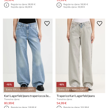
Regularna cijena:
98,90 €
Regularna cijena:
58,90 €
Najniža cijena:
66,99 €
Najniža cijena:
39,99 €
-10%
-16%
Extra -5% s kodom: OFF*
Extra -5% s kodom: OFF*
Karl Lagerfeld Jeans traperice za žene
Traperice Karl Lagerfeld Jeans
Trenutna cijena:
Trenutna cijena:
80,99 €
54,99 €
Regularna cijena:
128,90 €
Regularna cijena:
102,99 €