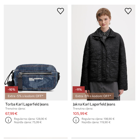
-10%
-11%
Extra -5% s kodom: OFF*
Extra -5% s kodom: OFF*
Torba Karl Lagerfeld Jeans
Jakna Karl Lagerfeld Jeans
Trenutna cijena:
Trenutna cijena:
67,99 €
105,99 €
Regularna cijena:
128,90 €
Regularna cijena:
198,90 €
Najniža cijena:
75,99 €
Najniža cijena:
119,90 €