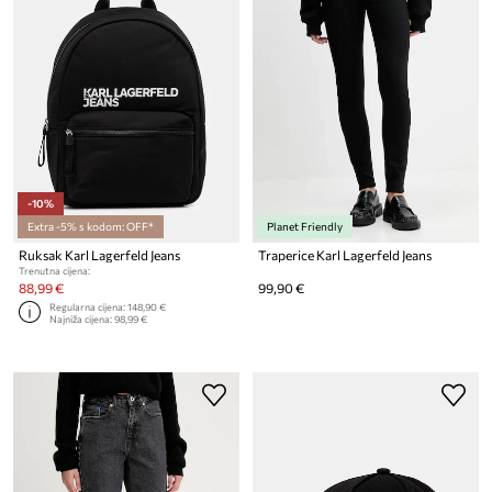
-10%
Extra -5% s kodom: OFF*
Planet Friendly
Ruksak Karl Lagerfeld Jeans
Traperice Karl Lagerfeld Jeans
Trenutna cijena:
88,99 €
99,90 €
Regularna cijena:
148,90 €
Najniža cijena:
98,99 €