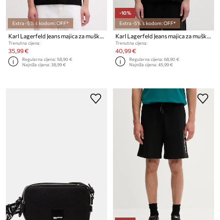
-10%
Extra -5% s kodom: OFF*
Extra -5% s kodom: OFF*
Karl Lagerfeld Jeans majica za muškarce od pamuka
Karl Lagerfeld Jeans majica za muškarce od pamuka
Trenutna cijena:
Trenutna cijena:
35,99 €
40,99 €
Regularna cijena:
58,90 €
Regularna cijena:
68,90 €
Najniža cijena:
38,99 €
Najniža cijena:
45,99 €