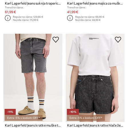
Karl Lagerfeld Jeans suknja traperica
Karl Lagerfeld Jeans majica za muškarce od pamuka
Trenutna cijena:
Trenutna cijena:
61,99 €
41,99 €
Regularna cijena:
129,90 €
Regularna cijena:
68,90 €
Najniža cijena:
75,99 €
Najniža cijena:
44,99 €
-11%
-10%
Extra -5% s kodom: OFF*
Extra -5% s kodom: OFF*
Karl Lagerfeld Jeans kratke muške traper hlače
Karl Lagerfeld Jeans kratke hlače ženske pamučne