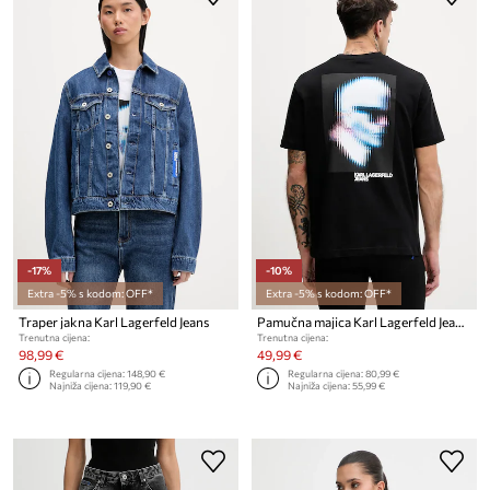
-17%
-10%
Extra -5% s kodom: OFF*
Extra -5% s kodom: OFF*
Traper jakna Karl Lagerfeld Jeans
Pamučna majica Karl Lagerfeld Jeans
Trenutna cijena:
Trenutna cijena:
98,99 €
49,99 €
Regularna cijena:
148,90 €
Regularna cijena:
80,99 €
Najniža cijena:
119,90 €
Najniža cijena:
55,99 €