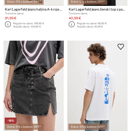
Extra -5% s kodom: OFF*
Extra -5% s kodom: OFF*
Karl Lagerfeld Jeans haljina A-kroja traper
Karl Lagerfeld Jeans ženski top s pamukom
Trenutna cijena:
Trenutna cijena:
91,99 €
40,99 €
Regularna cijena:
189,90 €
Regularna cijena:
68,90 €
Najniža cijena:
109,90 €
Najniža cijena:
45,99 €
-18%
Extra -5% s kodom: OFF*
Extra -5% s kodom: OFF*