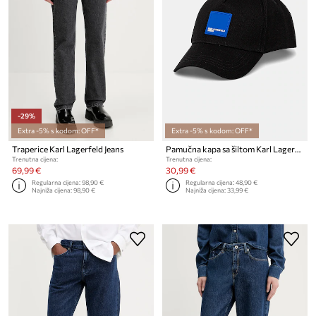
-29%
Extra -5% s kodom: OFF*
Extra -5% s kodom: OFF*
Traperice Karl Lagerfeld Jeans
Pamučna kapa sa šiltom Karl Lagerfeld Jeans
Trenutna cijena:
Trenutna cijena:
69,99 €
30,99 €
Regularna cijena:
98,90 €
Regularna cijena:
48,90 €
Najniža cijena:
98,90 €
Najniža cijena:
33,99 €