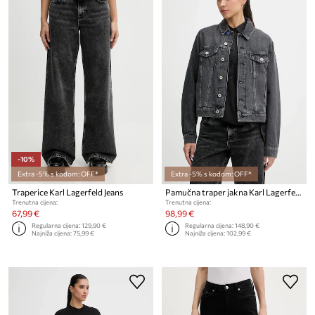
-10%
Extra -5% s kodom: OFF*
Extra -5% s kodom: OFF*
Traperice Karl Lagerfeld Jeans
Pamučna traper jakna Karl Lagerfeld Jeans
Trenutna cijena:
Trenutna cijena:
67,99 €
98,99 €
Regularna cijena:
129,90 €
Regularna cijena:
148,90 €
Najniža cijena:
75,99 €
Najniža cijena:
102,99 €