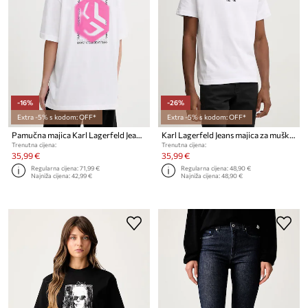
-16%
-26%
Extra -5% s kodom: OFF*
Extra -5% s kodom: OFF*
Pamučna majica Karl Lagerfeld Jeans
Karl Lagerfeld Jeans majica za muškarce od pamuka
Trenutna cijena:
Trenutna cijena:
35,99 €
35,99 €
Regularna cijena:
71,99 €
Regularna cijena:
48,90 €
Najniža cijena:
42,99 €
Najniža cijena:
48,90 €