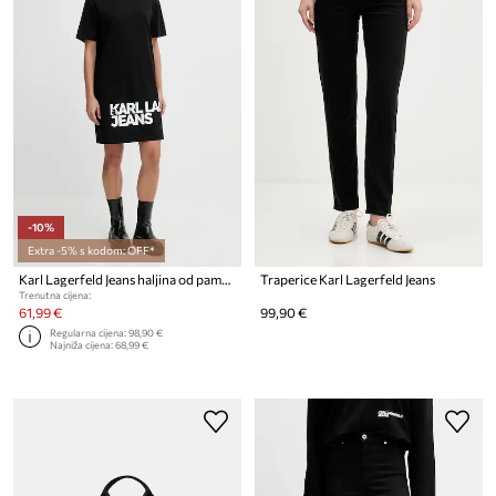
-10%
Extra -5% s kodom: OFF*
Karl Lagerfeld Jeans haljina od pamuka
Traperice Karl Lagerfeld Jeans
Trenutna cijena:
61,99 €
99,90 €
Regularna cijena:
98,90 €
Najniža cijena:
68,99 €