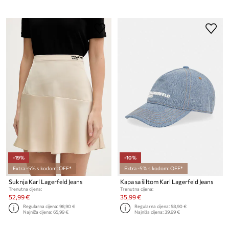
-19%
-10%
Extra -5% s kodom: OFF*
Extra -5% s kodom: OFF*
Suknja Karl Lagerfeld Jeans
Kapa sa šiltom Karl Lagerfeld Jeans
Trenutna cijena:
Trenutna cijena:
52,99 €
35,99 €
Regularna cijena:
98,90 €
Regularna cijena:
58,90 €
Najniža cijena:
65,99 €
Najniža cijena:
39,99 €