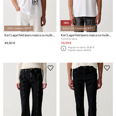
-18%
-25% s kodom: OFF*
Extra -5% s kodom: OFF*
Karl Lagerfeld Jeans majica za muškarce s pamukom
Karl Lagerfeld Jeans majica za muškarce od pamuka
Trenutna cijena:
49,90 €
39,99 €
Regularna cijena:
59,90 €
Najniža cijena:
48,99 €