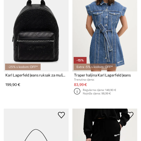
-15%
-25% s kodom: OFF*
Extra -5% s kodom: OFF*
Karl Lagerfeld Jeans ruksak za muškarce od imitacije kože
Traper haljina Karl Lagerfeld Jeans
Trenutna cijena:
199,90 €
83,99 €
Regularna cijena:
148,90 €
Najniža cijena:
98,99 €