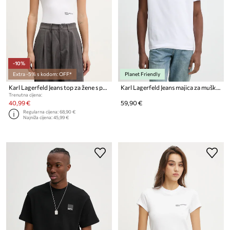
-10%
Extra -5% s kodom: OFF*
Planet Friendly
Karl Lagerfeld Jeans top za žene s pamukom
Karl Lagerfeld Jeans majica za muškarce od pamuka
Trenutna cijena:
40,99 €
59,90 €
Regularna cijena:
68,90 €
Najniža cijena:
45,99 €