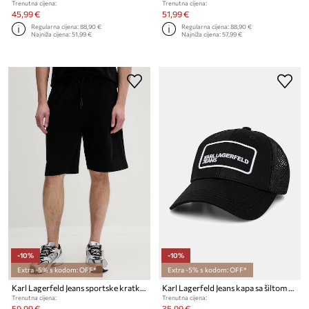
Trenutna cijena:
Trenutna cijena:
45,99 €
51,99 €
Regularna cijena:
88,90 €
Regularna cijena:
88,90 €
Najniža cijena:
51,99 €
Najniža cijena:
57,99 €
-10%
-10%
Extra -5% s kodom: OFF*
Extra -5% s kodom: OFF*
Karl Lagerfeld Jeans sportske kratke hlače za muškarce od pamuka
Karl Lagerfeld Jeans kapa sa šiltom za muškarce
Trenutna cijena:
Trenutna cijena:
59,99 €
35,99 €