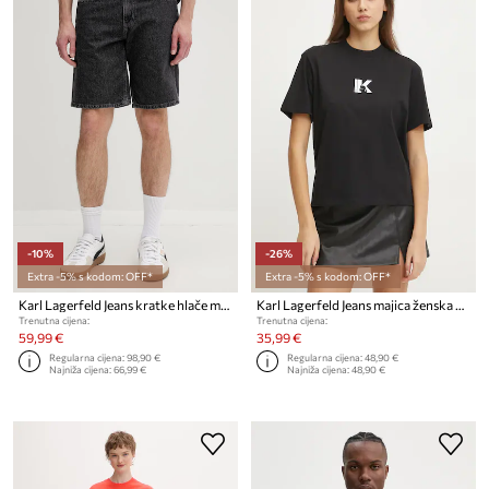
-10%
-26%
Extra -5% s kodom: OFF*
Extra -5% s kodom: OFF*
Karl Lagerfeld Jeans kratke hlače muške traper
Karl Lagerfeld Jeans majica ženska pamučna
Trenutna cijena:
Trenutna cijena:
59,99 €
35,99 €
Regularna cijena:
98,90 €
Regularna cijena:
48,90 €
Najniža cijena:
66,99 €
Najniža cijena:
48,90 €