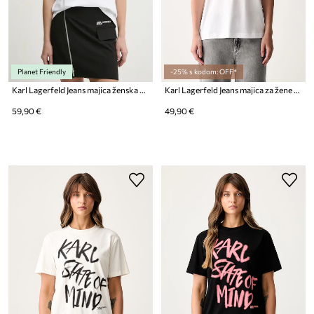
Planet Friendly
-25% s kodom: OFF*
Karl Lagerfeld Jeans majica ženska pamučna
Karl Lagerfeld Jeans majica za žene s modalom
59,90 €
49,90 €