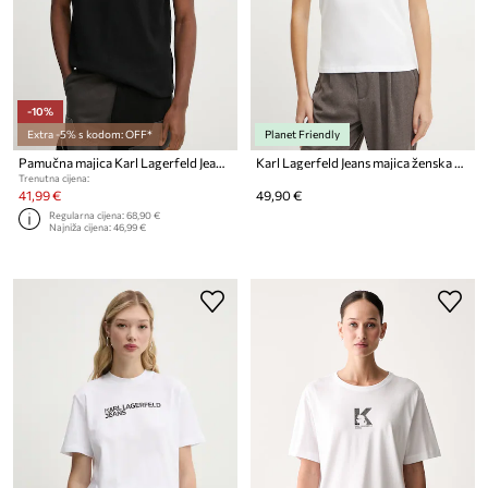
-10%
Extra -5% s kodom: OFF*
Planet Friendly
Pamučna majica Karl Lagerfeld Jeans
Karl Lagerfeld Jeans majica ženska od pamuka
Trenutna cijena:
41,99 €
49,90 €
Regularna cijena:
68,90 €
Najniža cijena:
46,99 €