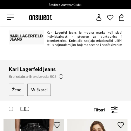
Štedite s Answear Club >
Karl Lagerfel Jeans je modna marka koji slavi
individualnost - stvoren za buntovnice i
trendseterice. Kolekcije spajaju mladenački ulični
stil s najmodernijim bojama sezone i neočekivanim
detaljima.
Karl Lagerfeld Jeans
Broj odabranih proizvoda: 905
žene
muškarci
Filteri