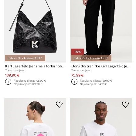
-10%
Extra -5% s kodom: OFF*
Extra -5% s kodom: OFF*
Karl Lagerfeld Jeans mala torba hobo za žene kožna
Donji dio trenirke Karl Lagerfeld Jeans
Trenutna cijena:
Trenutna cijena:
139,90 €
75,99 €
Regularna cijena:
198,90 €
Regularna cijena:
129,90 €
Najniža cijena:
149,90 €
Najniža cijena:
84,99 €