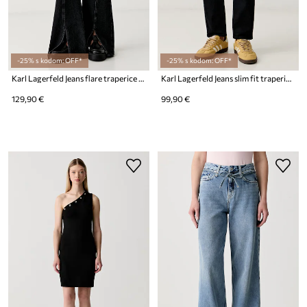
-25% s kodom: OFF*
-25% s kodom: OFF*
Karl Lagerfeld Jeans flare traperice za žene
Karl Lagerfeld Jeans slim fit traperice za muškarce
129,90 €
99,90 €