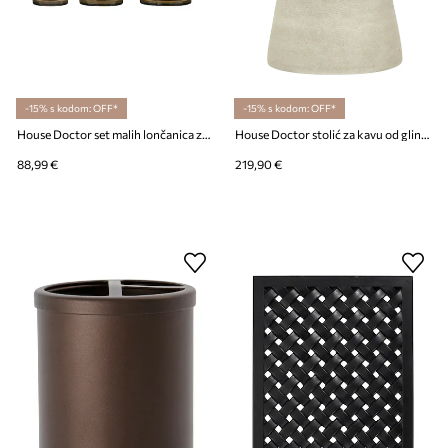
-15% s kodom: OFF*
-15% s kodom: OFF*
House Doctor set malih lončanica za cvijeće s tanjurićem od keramike
House Doctor stolić za kavu od gline 43 x 36 cm
88,99 €
219,90 €