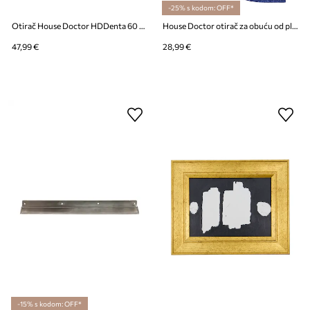
-25% s kodom: OFF*
Otirač House Doctor HDDenta 60 x 90 cm
House Doctor otirač za obuću od plastike 75 x 45 x 0,8 cm
47,99 €
28,99 €
-15% s kodom: OFF*