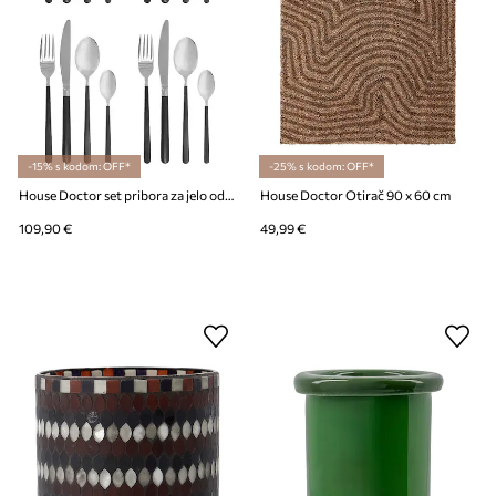
-15% s kodom: OFF*
-25% s kodom: OFF*
House Doctor set pribora za jelo od nehrđajućeg čelika
House Doctor Otirač 90 x 60 cm
109,90 €
49,99 €