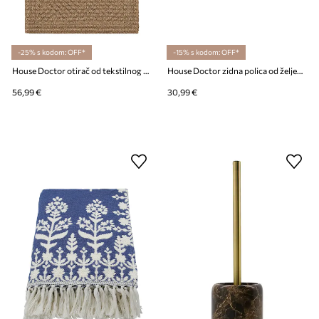
-25% s kodom: OFF*
-15% s kodom: OFF*
House Doctor otirač od tekstilnog materijala 90 x 60 cm
House Doctor zidna polica od željeza 43 x 11,5 x 4 cm
56,99 €
30,99 €