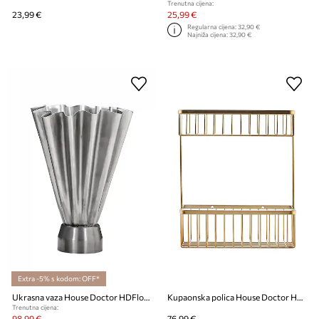
Trenutna cijena:
23,99 €
25,99 €
Regularna cijena:
32,90 €
Najniža cijena:
32,90 €
Extra -5% s kodom: OFF*
Ukrasna vaza House Doctor HDFlood 33 x 10 x 23 cm
Kupaonska polica House Doctor HDBath 33 x 28 cm
Trenutna cijena:
98,99 €
76,99 €