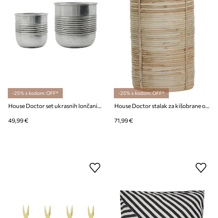
-25% s kodom: OFF*
-25% s kodom: OFF*
House Doctor set ukrasnih lončanica od metala
House Doctor stalak za kišobrane od bambusa 50 x 24 cm
49,99 €
71,99 €