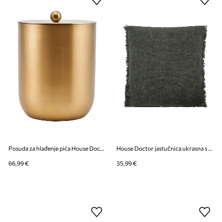
Posuda za hlađenje pića House Doctor HDAlir 12 x 14,5 cm
House Doctor jastučnica ukrasna s lanom 50 x 50 cm
66,99 €
35,99 €