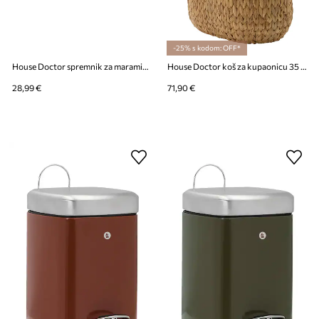
-25% s kodom: OFF*
House Doctor spremnik za maramice 27 x 14 x 9 cm
House Doctor koš za kupaonicu 35 x 24 x 50 cm
28,99 €
71,90 €