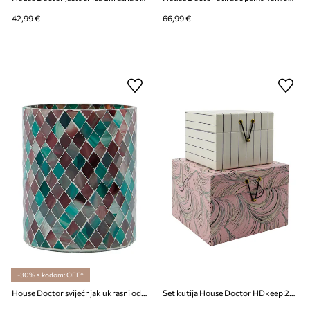
42,99 €
66,99 €
-30% s kodom: OFF*
House Doctor svijećnjak ukrasni od stakla 13 x 11 cm
Set kutija House Doctor HDkeep 2-pack