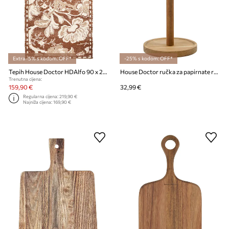
Extra -5% s kodom: OFF*
-25% s kodom: OFF*
Tepih House Doctor HDAlfo 90 x 200 cm
House Doctor ručka za papirnate ručnike od drveta akacije 33 x 14 cm
Trenutna cijena:
159,90 €
32,99 €
Regularna cijena:
219,90 €
Najniža cijena:
169,90 €