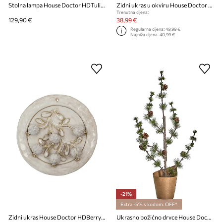
Stolna lampa House Doctor HDTulip 38 x 20 cm
Zidni ukras u okviru House Doctor HDFlow 30 x 40 cm
Trenutna cijena:
129,90 €
38,99 €
Regularna cijena:
49,99 €
Najniža cijena:
40,99 €
-21%
Extra -5% s kodom: OFF*
Zidni ukras House Doctor HDBerry 20 cm
Ukrasno božićno drvce House Doctor HDStay 50 x 20 cm