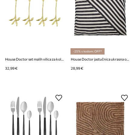
-25% s kodom: OFF*
House Doctor set malih vilica za kolače od nehrđajućeg čelika 12,5 x 4 cm
House Doctor jastučnica ukrasna od pamuka 50 x 50 cm
32,99 €
28,99 €