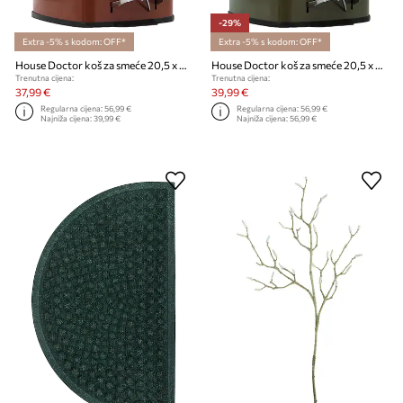
-29%
Extra -5% s kodom: OFF*
Extra -5% s kodom: OFF*
House Doctor koš za smeće 20,5 x 27,5 x 29,5 cm
House Doctor koš za smeće 20,5 x 27,5 x 29,5 cm
Trenutna cijena:
Trenutna cijena:
37,99 €
39,99 €
Regularna cijena:
56,99 €
Regularna cijena:
56,99 €
Najniža cijena:
39,99 €
Najniža cijena:
56,99 €