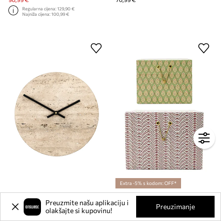
Regularna cijena:
129,90 €
Najniža cijena:
100,99 €
Extra -5% s kodom: OFF*
Zidni sat House Doctor HDLoko 25 cm
Kutija za pohranu House Doctor HDKeep 20 x 15 cm 2-pack
Preuzmite našu aplikaciju i
Trenutna cijena:
Preuzimanje
olakšajte si kupovinu!
88,99 €
32,99 €
Regularna cijena:
47,99 €