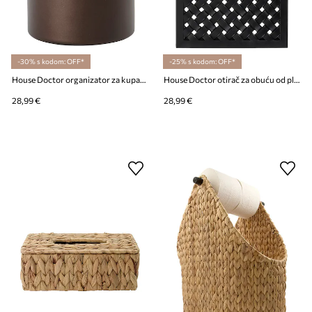
-30% s kodom: OFF*
-25% s kodom: OFF*
House Doctor organizator za kupaonicu 10,5 x 7,9 cm
House Doctor otirač za obuću od plastike 60 x 40 x 1,7 cm
28,99 €
28,99 €