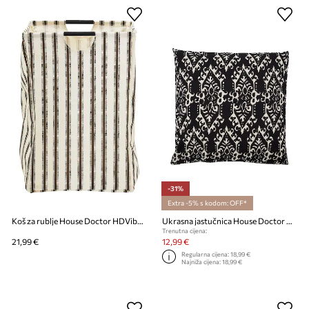
-31%
Extra -5% s kodom: OFF*
Koš za rublje House Doctor HDVibes 40 x 60 cm
Ukrasna jastučnica House Doctor HDIkat 50 x 50 cm
Trenutna cijena:
21,99 €
12,99 €
Regularna cijena:
18,99 €
Najniža cijena:
18,99 €