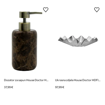
Dozator za sapun House Doctor HDAble 16,5 x 7,5 cm
Ukrasna zdjela House Doctor HDFlood 35 x 8 cm
37,99 €
97,99 €