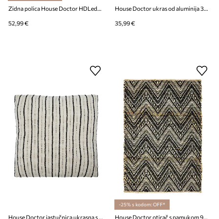
Zidna polica House Doctor HDLedge 80 x 4 x 11,5 cm
House Doctor ukras od aluminija 30 x 24 cm
52,99 €
35,99 €
-25% s kodom: OFF*
House Doctor jastučnica ukrasna s pamukom 50 x 50 cm
House Doctor otirač s pamukom 90 x 60 cm