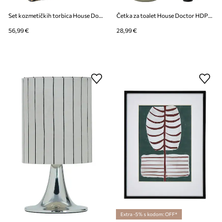
Set kozmetičkih torbica House Doctor HDCare 3-pack
Četka za toalet House Doctor HDPetra 36,5 cm
56,99 €
28,99 €
Extra -5% s kodom: OFF*