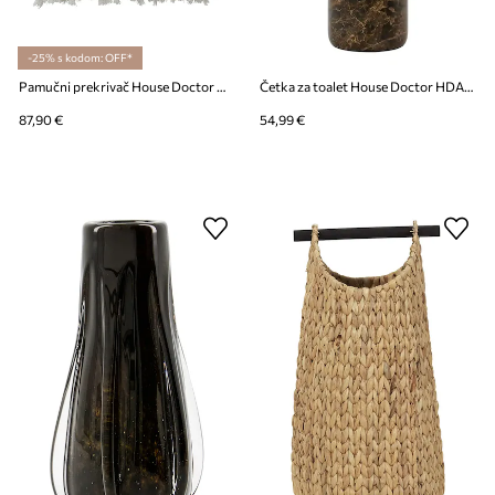
-25% s kodom: OFF*
Pamučni prekrivač House Doctor HDMazzo 200 x 140 cm
Četka za toalet House Doctor HDAble 36 x 10 cm
87,90 €
54,99 €