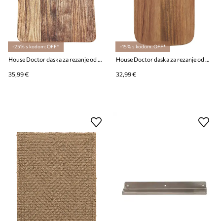
-25% s kodom: OFF*
-15% s kodom: OFF*
House Doctor daska za rezanje od orahovog drveta 42 x 26 cm
House Doctor daska za rezanje od drveta akacije 45 x 20 cm
35,99 €
32,99 €