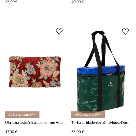
25,99 €
49,99 €
-30% s kodom: OFF*
-15% s kodom: OFF*
Ukrasna jastučnica s pamukom House Doctor HDNica 50 x 30 cm
Torba za hlađenje ručka House Doctor HDPicnic 38 x 19,5 x 35 cm
47,90 €
35,90 €