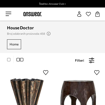
Štedite s Answear Club >
House Doctor
Broj odabranih proizvoda: 458
home
Filteri