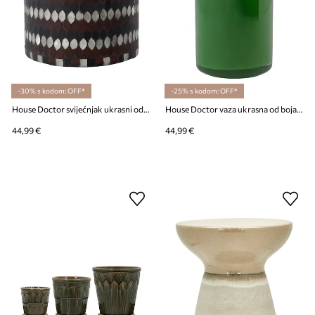
-30% s kodom: OFF*
-25% s kodom: OFF*
House Doctor svijećnjak ukrasni od metala 17,5 x 15 cm
House Doctor vaza ukrasna od bojanog stakla 23 cm
44,99 €
44,99 €