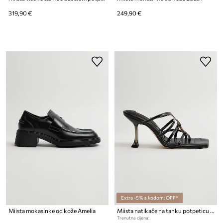
319,90 €
249,90 €
Extra -5% s kodom: OFF*
Miista mokasinke od kože Amelia
Miista natikače na tanku potpeticu za žene kožne Koya
Trenutna cijena: