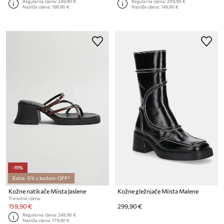
Regularna cijena:
249,90 €
Regularna cijena:
209,90 €
Najniža cijena:
189,90 €
Najniža cijena:
149,90 €
-11%
Extra -5% s kodom: OFF*
Kožne natikače Miista Jaslene
Kožne gležnjače Miista Malene
Trenutna cijena:
159,90 €
299,90 €
Regularna cijena:
249,90 €
Najniža cijena:
179,90 €