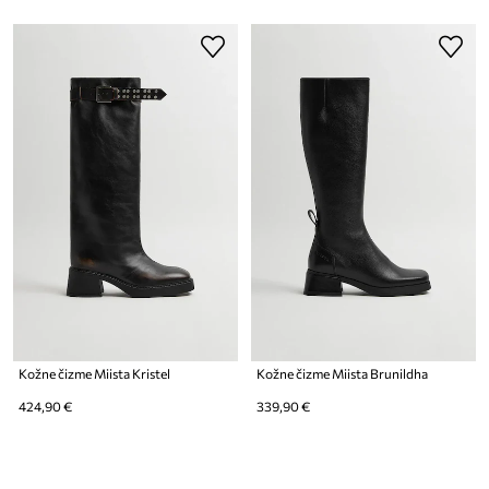
Kožne čizme Miista Kristel
Kožne čizme Miista Brunildha
424,90 €
339,90 €