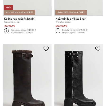
-11%
Extra -5% s kodom: OFF*
Extra -5% s kodom: OFF*
Kožne natikače Miista Ini
Kožne štikle Miista Shari
Trenutna cijena:
Trenutna cijena:
159,90 €
269,90 €
Regularna cijena:
249,90 €
Regularna cijena:
419,90 €
Najniža cijena:
179,90 €
Najniža cijena:
279,90 €