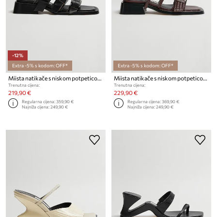
-12%
Extra -5% s kodom: OFF*
Extra -5% s kodom: OFF*
Miista natikače s niskom potpeticom za žene od kože Lordette
Miista natikače s niskom potpeticom za žene od kože Nayah
Trenutna cijena:
Trenutna cijena:
219,90 €
229,90 €
Regularna cijena:
359,90 €
Regularna cijena:
369,90 €
Najniža cijena:
249,90 €
Najniža cijena:
249,90 €