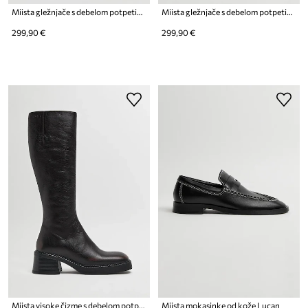
Miista gležnjače s debelom potpeticom za žene od kože Malene
Miista gležnjače s debelom potpeticom za žene od kože Malene
299,90 €
299,90 €
Miista visoke čizme s debelom potpeticom za žene od kože Yumi
Miista mokasinke od kože Lucan