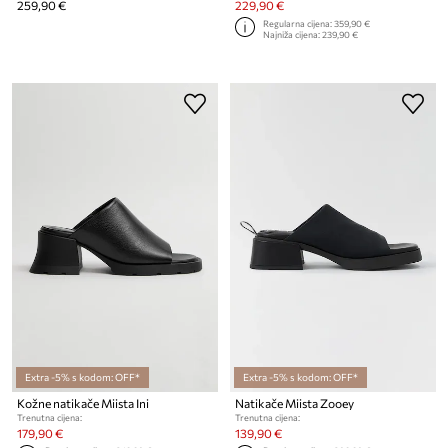
259,90 €
229,90 €
Regularna cijena:
359,90 €
Najniža cijena:
239,90 €
Extra -5% s kodom: OFF*
Extra -5% s kodom: OFF*
Kožne natikače Miista Ini
Natikače Miista Zooey
Trenutna cijena:
Trenutna cijena:
179,90 €
139,90 €