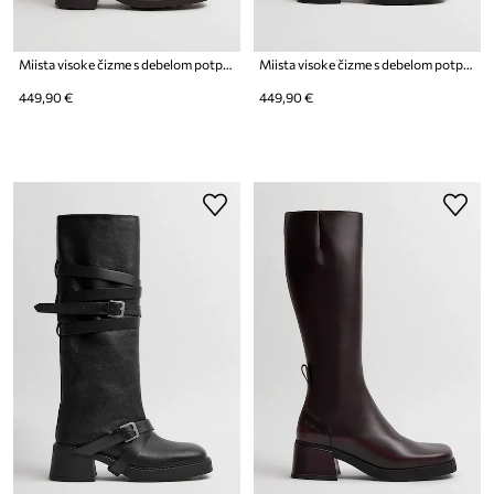
Miista visoke čizme s debelom potpeticom za žene od kože Roos
Miista visoke čizme s debelom potpeticom za žene od kože Izolda
449,90 €
449,90 €