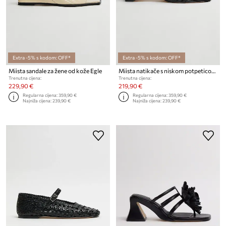
Extra -5% s kodom: OFF*
Extra -5% s kodom: OFF*
Miista sandale za žene od kože Egle
Miista natikače s niskom potpeticom za žene kožne Samia
Trenutna cijena:
Trenutna cijena:
229,90 €
219,90 €
Regularna cijena:
359,90 €
Regularna cijena:
359,90 €
Najniža cijena:
239,90 €
Najniža cijena:
239,90 €