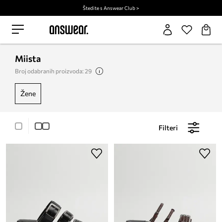
Štedite s Answear Club >
Miista
Broj odabranih proizvoda: 29
žene
Filteri