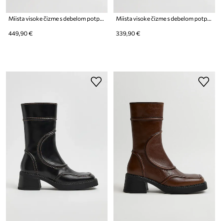
Miista visoke čizme s debelom potpeticom za žene od kože Katarzyna
Miista visoke čizme s debelom potpeticom za žene od kože Brunildha
449,90 €
339,90 €