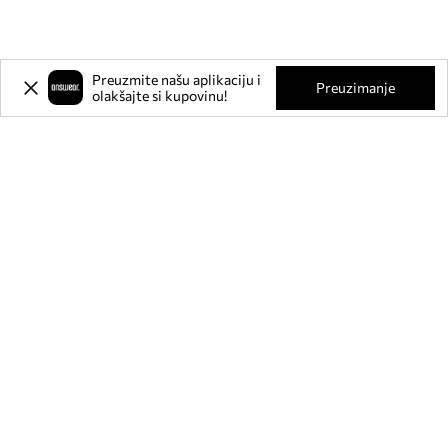
Preuzmite našu aplikaciju i
Preuzimanje
olakšajte si kupovinu!
Prijavite se na naš newsletter i
ostvarite
-20%
** na svoju prvu
kupnju.
Pridružite se našoj zajednici kako biste primali informacije o