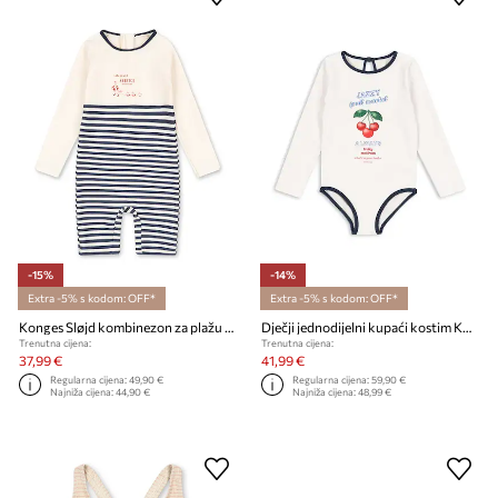
-15%
-14%
Extra -5% s kodom: OFF*
Extra -5% s kodom: OFF*
Konges Sløjd kombinezon za plažu za djecu ASTER ONESIE GRS
Dječji jednodijelni kupaći kostim Konges Sløjd VILJA LS SWIMSUIT GRS
Trenutna cijena:
Trenutna cijena:
37,99 €
41,99 €
Regularna cijena:
49,90 €
Regularna cijena:
59,90 €
Najniža cijena:
44,90 €
Najniža cijena:
48,99 €