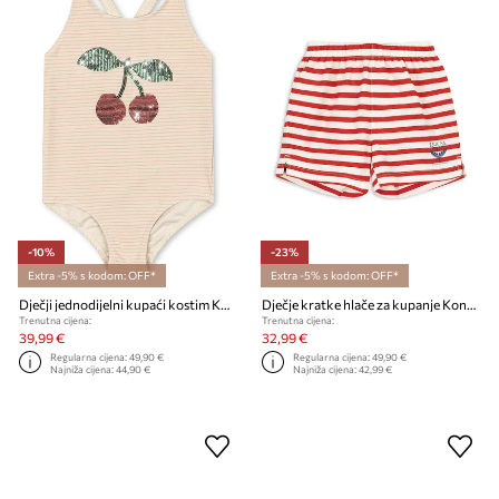
-10%
-23%
Extra -5% s kodom: OFF*
Extra -5% s kodom: OFF*
Dječji jednodijelni kupaći kostim Konges Sløjd JADE SWIMSUIT
Dječje kratke hlače za kupanje Konges Sløjd ASNOU SWIM SHORTS GRS
Trenutna cijena:
Trenutna cijena:
39,99 €
32,99 €
Regularna cijena:
49,90 €
Regularna cijena:
49,90 €
Najniža cijena:
44,90 €
Najniža cijena:
42,99 €