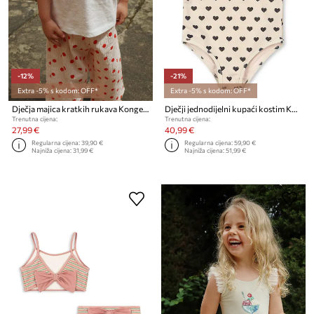
-12%
-21%
Extra -5% s kodom: OFF*
Extra -5% s kodom: OFF*
Dječja majica kratkih rukava Konges Sløjd ERA TEE OCS
Dječji jednodijelni kupaći kostim Konges Sløjd MANON GLITTER SWIMSUIT
Trenutna cijena:
Trenutna cijena:
27,99 €
40,99 €
Regularna cijena:
39,90 €
Regularna cijena:
59,90 €
Najniža cijena:
31,99 €
Najniža cijena:
51,99 €