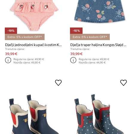
-19%
-10%
Extra -5% s kodom: OFF*
Extra -5% s kodom: OFF*
Dječji jednodijelni kupaći kostim Konges Sløjd ETTA SWIMSUIT
Dječja traper haljina Konges Sløjd MAGOT STRAP DRESS GOTS
Trenutna cijena:
Trenutna cijena:
39,99 €
39,99 €
Regularna cijena:
49,90 €
Regularna cijena:
49,90 €
Najniža cijena:
49,90 €
Najniža cijena:
44,90 €