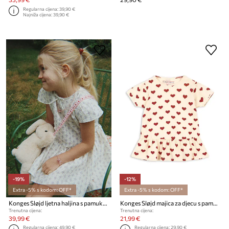
Regularna cijena:
39,90 €
Najniža cijena:
39,90 €
-19%
-12%
Extra -5% s kodom: OFF*
Extra -5% s kodom: OFF*
Konges Sløjd ljetna haljina s pamukom AVA DRESS GOTS
Konges Sløjd majica za djecu s pamukom BASIC FRILL TEE GOTS
Trenutna cijena:
Trenutna cijena:
39,99 €
21,99 €
Regularna cijena:
49,90 €
Regularna cijena:
29,90 €