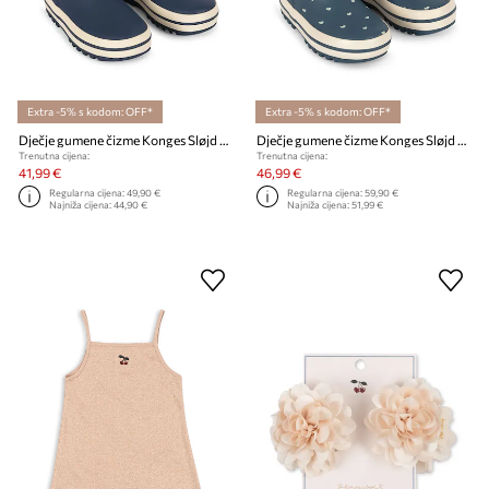
Extra -5% s kodom: OFF*
Extra -5% s kodom: OFF*
Dječje gumene čizme Konges Sløjd ROI BLOCK RAIN BOOT
Dječje gumene čizme Konges Sløjd ROI PRINTED RAIN BOOT
Trenutna cijena:
Trenutna cijena:
41,99 €
46,99 €
Regularna cijena:
49,90 €
Regularna cijena:
59,90 €
Najniža cijena:
44,90 €
Najniža cijena:
51,99 €