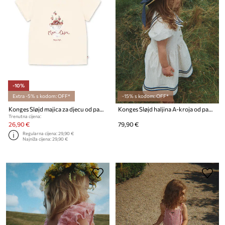
-10%
Extra -5% s kodom: OFF*
-15% s kodom: OFF*
Konges Sløjd majica za djecu od pamuka FAMO PUFF TEE GOTS
Konges Sløjd haljina A-kroja od pamuka ALLIE SAILOR DRESS GOTS
Trenutna cijena:
26,90 €
79,90 €
Regularna cijena:
29,90 €
Najniža cijena:
29,90 €