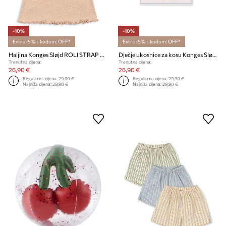
-10%
-10%
Extra -5% s kodom: OFF*
Extra -5% s kodom: OFF*
Haljina Konges Sløjd ROLI STRAP DRESS
Dječje ukosnice za kosu Konges Sløjd 2-pack
Trenutna cijena:
Trenutna cijena:
26,90 €
26,90 €
Regularna cijena:
29,90 €
Regularna cijena:
29,90 €
Najniža cijena:
29,90 €
Najniža cijena:
29,90 €