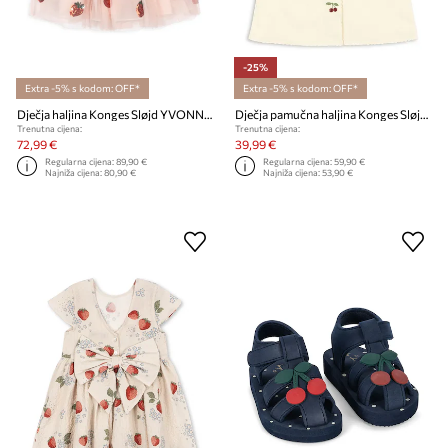
-25%
Extra -5% s kodom: OFF*
Extra -5% s kodom: OFF*
Dječja haljina Konges Sløjd YVONNE FRILL DRESS
Dječja pamučna haljina Konges Sløjd EVIA CHERRY DRESS GOTS
Trenutna cijena:
Trenutna cijena:
72,99 €
39,99 €
Regularna cijena:
89,90 €
Regularna cijena:
59,90 €
Najniža cijena:
80,90 €
Najniža cijena:
53,90 €