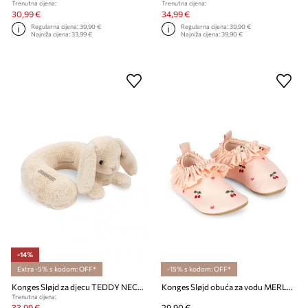
Trenutna cijena:
Trenutna cijena:
30,99 €
34,99 €
Regularna cijena:
39,90 €
Regularna cijena:
39,90 €
Najniža cijena:
33,99 €
Najniža cijena:
39,90 €
-14%
Extra -5% s kodom: OFF*
-15% s kodom: OFF*
Konges Sløjd za djecu TEDDY NECK PILLOW
Konges Sløjd obuća za vodu MERLE FRILL SWIM SHOES
Trenutna cijena:
33,99 €
29,90 €