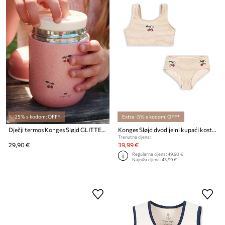
-25% s kodom: OFF*
Extra -5% s kodom: OFF*
Dječji termos Konges Sløjd GLITTER THERMO FOOD JAR
Konges Sløjd dvodijelni kupaći kostim za djecu JADE SWIM BIKINI
Trenutna cijena:
29,90 €
39,99 €
Regularna cijena:
49,90 €
Najniža cijena:
43,99 €