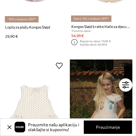
Extra -5% s kodom: OFF*
-15% s kodom: OFF*
Konges Sløjd kratke hlače za djecu od pamuka 3 PACK AZUR SHORTS GOTS
Lopta za plažu Konges Sløjd
Trenutna cijena:
54,99 €
29,90 €
Regularna cijena:
79,90 €
Najniža cijena:
60,99 €
Preuzmite našu aplikaciju i
Preuzimanje
olakšajte si kupovinu!