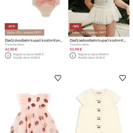
-20%
-14%
Extra -5% s kodom: OFF*
Extra -5% s kodom: OFF*
Dječji dvodijelni kupaći kostim Konges Sløjd BOWWOW BIKINI
Dječji jednodijelni kupaći kostim Konges Sløjd AMANDINE SWIMSUIT
Trenutna cijena:
Trenutna cijena:
42,99 €
53,99 €
Regularna cijena:
59,90 €
Regularna cijena:
69,90 €
Najniža cijena:
53,90 €
Najniža cijena:
62,90 €