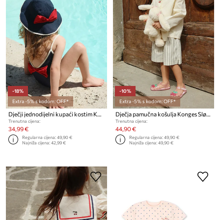
-18%
-10%
Extra -5% s kodom: OFF*
Extra -5% s kodom: OFF*
Dječji jednodijelni kupaći kostim Konges Sløjd BOWIE SWIMSUIT GRS
Dječja pamučna košulja Konges Sløjd EVIA CHERRY SHIRT GOTS
Trenutna cijena:
Trenutna cijena:
34,99 €
44,90 €
Regularna cijena:
49,90 €
Regularna cijena:
49,90 €
Najniža cijena:
42,99 €
Najniža cijena:
49,90 €