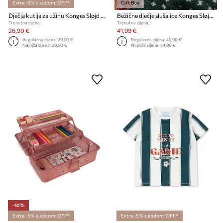
Extra -5% s kodom: OFF*
Gift Box
Dječja kutija za užinu Konges Sløjd LUNCH BOX
Bežične dječje slušalice Konges Sløjd HEADPHONES
Trenutna cijena:
Trenutna cijena:
26,90 €
41,99 €
Regularna cijena:
29,90 €
Regularna cijena:
49,90 €
Najniža cijena:
29,90 €
Najniža cijena:
44,90 €
-10%
Extra -5% s kodom: OFF*
Extra -5% s kodom: OFF*