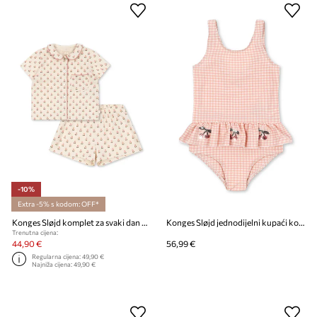
-10%
Extra -5% s kodom: OFF*
Konges Sløjd komplet za svaki dan za djecu od pamuka PIO SS SET GOTS
Konges Sløjd jednodijelni kupaći kostim za djecu ETTA SWIMSUIT
Trenutna cijena:
44,90 €
56,99 €
Regularna cijena:
49,90 €
Najniža cijena:
49,90 €