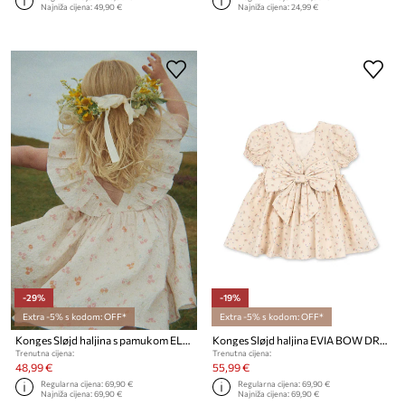
Najniža cijena:
49,90 €
Najniža cijena:
24,99 €
-29%
-19%
Extra -5% s kodom: OFF*
Extra -5% s kodom: OFF*
Konges Sløjd haljina s pamukom ELIN FRILL DRESS GOTS
Konges Sløjd haljina EVIA BOW DRESS GOTS
Trenutna cijena:
Trenutna cijena:
48,99 €
55,99 €
Regularna cijena:
69,90 €
Regularna cijena:
69,90 €
Najniža cijena:
69,90 €
Najniža cijena:
69,90 €