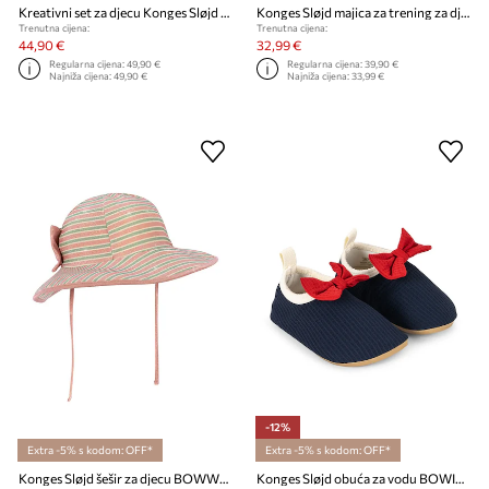
Kreativni set za djecu Konges Sløjd CREATIVE ART CADDY
Konges Sløjd majica za trening za djecu ACT TEE GRS
Trenutna cijena:
Trenutna cijena:
44,90 €
32,99 €
Regularna cijena:
49,90 €
Regularna cijena:
39,90 €
Najniža cijena:
49,90 €
Najniža cijena:
33,99 €
-12%
Extra -5% s kodom: OFF*
Extra -5% s kodom: OFF*
Konges Sløjd šešir za djecu BOWWOW SWIM HAT
Konges Sløjd obuća za vodu BOWIE SWIM SHOES