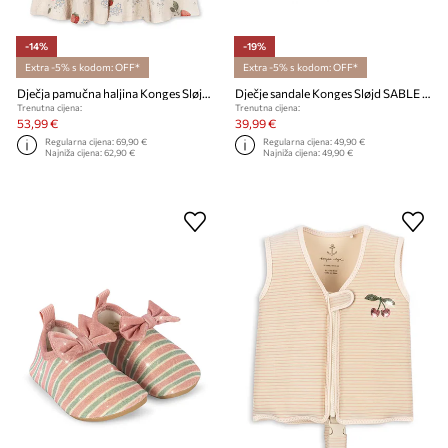
-14%
-19%
Extra -5% s kodom: OFF*
Extra -5% s kodom: OFF*
Dječja pamučna haljina Konges Sløjd AVA SS BOW DRESS GOTS
Dječje sandale Konges Sløjd SABLE SANDAL
Trenutna cijena:
Trenutna cijena:
53,99 €
39,99 €
Regularna cijena:
69,90 €
Regularna cijena:
49,90 €
Najniža cijena:
62,90 €
Najniža cijena:
49,90 €