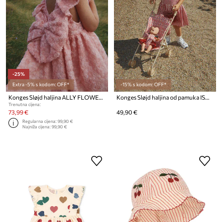
-25%
Extra -5% s kodom: OFF*
-15% s kodom: OFF*
Konges Sløjd haljina ALLY FLOWER DRESS
Konges Sløjd haljina od pamuka ISOTTA DRESS GOTS
Trenutna cijena:
73,99 €
49,90 €
Regularna cijena:
99,90 €
Najniža cijena:
99,90 €