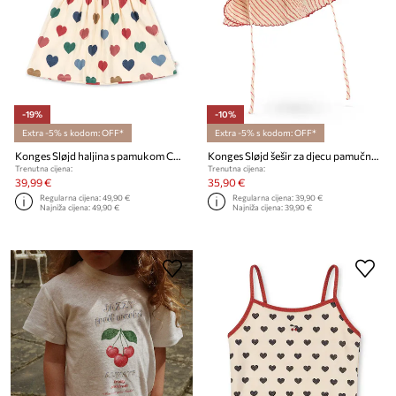
-19%
-10%
Extra -5% s kodom: OFF*
Extra -5% s kodom: OFF*
Konges Sløjd haljina s pamukom CHLEO DRESS GOTS
Konges Sløjd šešir za djecu pamučni ELLIE SUN HAT GOTS
Trenutna cijena:
Trenutna cijena:
39,99 €
35,90 €
Regularna cijena:
49,90 €
Regularna cijena:
39,90 €
Najniža cijena:
49,90 €
Najniža cijena:
39,90 €