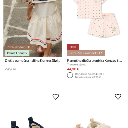
-15% s kodom: OFF*
-10%
Planet Friendly
Extra -5% s kodom: OFF*
Dječja pamučna haljina Konges Sløjd ALLIE DRESS GOTS
Pamučna dječja trenirka Konges Sløjd LIN TEE SET GOTS
Trenutna cijena:
79,90 €
44,90 €
Regularna cijena:
49,90 €
Najniža cijena:
49,90 €