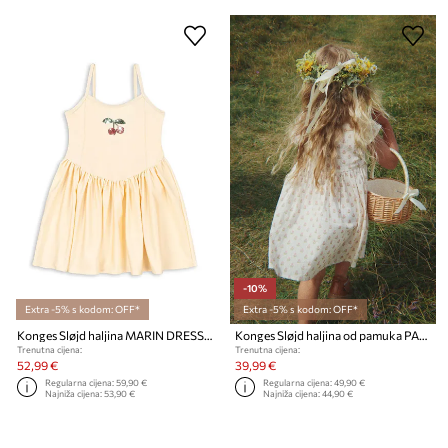
-10%
Extra -5% s kodom: OFF*
Extra -5% s kodom: OFF*
Konges Sløjd haljina MARIN DRESS GRS
Konges Sløjd haljina od pamuka PACEY DRESS GOTS
Trenutna cijena:
Trenutna cijena:
52,99 €
39,99 €
Regularna cijena:
59,90 €
Regularna cijena:
49,90 €
Najniža cijena:
53,90 €
Najniža cijena:
44,90 €