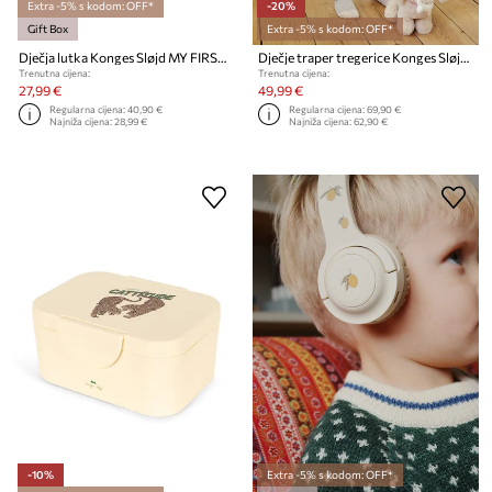
Extra -5% s kodom: OFF*
-20%
Gift Box
Extra -5% s kodom: OFF*
Dječja lutka Konges Sløjd MY FIRST MINI DOLL
Dječje traper tregerice Konges Sløjd MAGOT OVERALLS GOTS
Trenutna cijena:
Trenutna cijena:
27,99 €
49,99 €
Regularna cijena:
40,90 €
Regularna cijena:
69,90 €
Najniža cijena:
28,99 €
Najniža cijena:
62,90 €
-10%
Extra -5% s kodom: OFF*