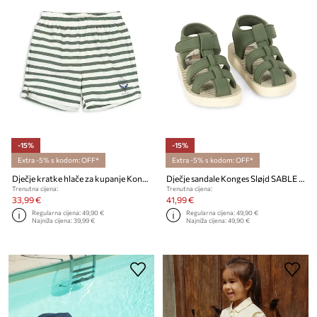
-15%
-15%
Extra -5% s kodom: OFF*
Extra -5% s kodom: OFF*
Dječje kratke hlače za kupanje Konges Sløjd ASNOU SWIM SHORTS GRS
Dječje sandale Konges Sløjd SABLE SANDAL
Trenutna cijena:
Trenutna cijena:
33,99 €
41,99 €
Regularna cijena:
49,90 €
Regularna cijena:
49,90 €
Najniža cijena:
39,99 €
Najniža cijena:
49,90 €