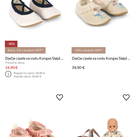
-12%
Extra -5% s kodom: OFF*
-15% s kodom: OFF*
Dječje cipele za vodu Konges Sløjd VILJA SWIM SHOES
Dječje cipele za vodu Konges Sløjd AMANDINE FRILL SWIM SHOES
Trenutna cijena:
34,99 €
39,90 €
Regularna cijena:
39,90 €
Najniža cijena:
39,90 €