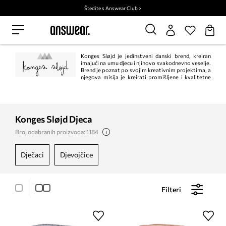
Štedite s Answear Club >
Konges Sløjd je jedinstveni danski brend, kreiran
imajući na umu djecu i njihovo svakodnevno veselje.
Brend je poznat po svojim kreativnim projektima, a
njegova misija je kreirati promišljene i kvalitetne
proizvode.
Konges Sløjd Djeca
Broj odabranih proizvoda: 1184
dječaci
djevojčice
Filteri