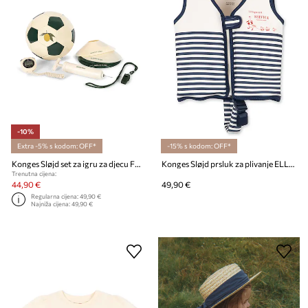
-10%
Extra -5% s kodom: OFF*
-15% s kodom: OFF*
Konges Sløjd set za igru za djecu FOOTBALL SET
Konges Sløjd prsluk za plivanje ELLIS SWIM VEST
Trenutna cijena:
44,90 €
49,90 €
Regularna cijena:
49,90 €
Najniža cijena:
49,90 €