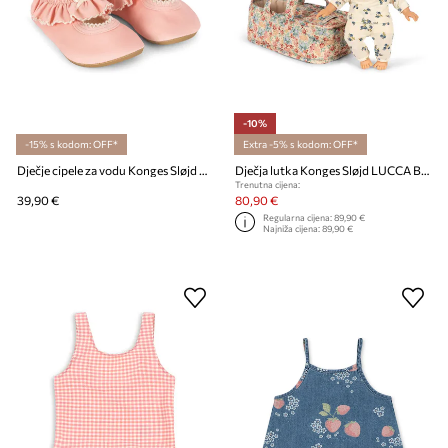
-10%
-15% s kodom: OFF*
Extra -5% s kodom: OFF*
Dječje cipele za vodu Konges Sløjd KITTY FRILL SWIM SHOES
Dječja lutka Konges Sløjd LUCCA BABY DOLL SET
Trenutna cijena:
39,90 €
80,90 €
Regularna cijena:
89,90 €
Najniža cijena:
89,90 €