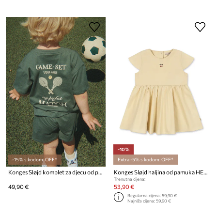
-10%
-15% s kodom: OFF*
Extra -5% s kodom: OFF*
Konges Sløjd komplet za djecu od pamuka FAMO SET GOTS
Konges Sløjd haljina od pamuka HEARLY DRESS GOTS
Trenutna cijena:
49,90 €
53,90 €
Regularna cijena:
59,90 €
Najniža cijena:
59,90 €