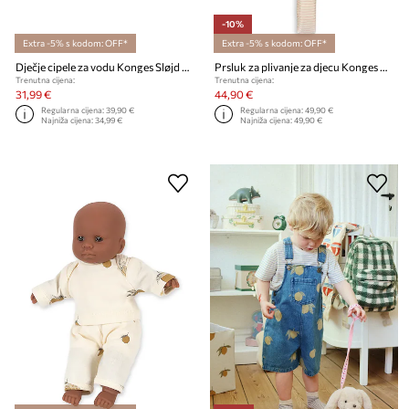
-10%
Extra -5% s kodom: OFF*
Extra -5% s kodom: OFF*
Dječje cipele za vodu Konges Sløjd BOWWOW SWIM SHOES
Prsluk za plivanje za djecu Konges Sløjd CHERRY SWIM VEST
Trenutna cijena:
Trenutna cijena:
31,99 €
44,90 €
Regularna cijena:
39,90 €
Regularna cijena:
49,90 €
Najniža cijena:
34,99 €
Najniža cijena:
49,90 €