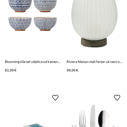
Bloomingville set zdjelica od kamenine 13,5 x 7,5 cm
Riviera Maison mali fenjer ukrasni od stakla 27 x 36 cm
83,99 €
99,99 €