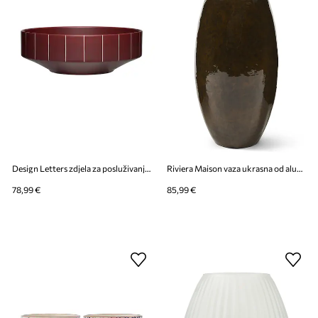
Design Letters zdjela za posluživanje od porculana 22 x 22 x 7,5 cm
Riviera Maison vaza ukrasna od aluminija 15 x 36 cm
78,99 €
85,99 €