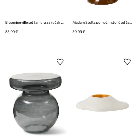
Bloomingville set tanjura za ručak od kamenine 27 x 1,5 cm
Madam Stoltz pomoćni stolić od željeza 40 x 50 cm
85,99 €
59,99 €