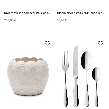
Riviera Maison pomoćni stolić od bojanog stakla 39 x 41 cm
Bloomingville stalak za kuhano jaje od kamenine 14,5 x 11 x 3 cm
259,90 €
16,99 €