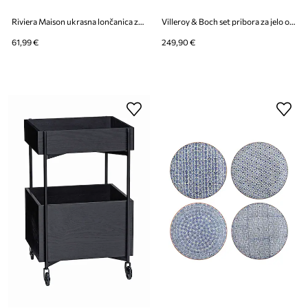
Riviera Maison ukrasna lončanica za cvijeće od keramike 24 x 20 cm
Villeroy & Boch set pribora za jelo od nehrđajućeg čelika
61,99 €
249,90 €