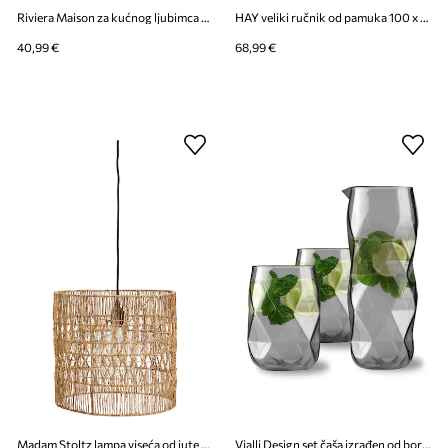
Riviera Maison za kućnog ljubimca 13 x 22 cm
HAY veliki ručnik od pamuka 100 x 150 cm
40,99 €
68,99 €
Madam Stoltz lampa viseća od jute 36 x 33 cm
Vialli Design set čaša izrađen od borosilikatnog stakla