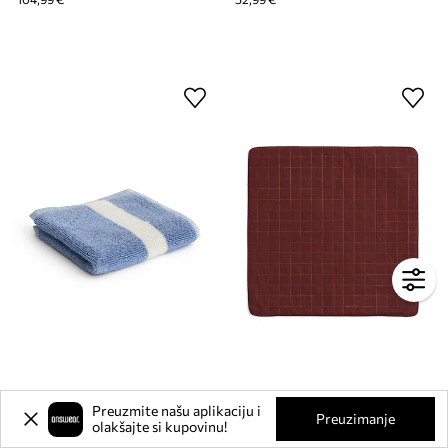
HAY mali ručnik od pamuka 30 x 30 cm
HAY jastučnica ukrasna od pamuka 60 x 60 cm
Preuzmite našu aplikaciju i
Preuzimanje
olakšajte si kupovinu!
13,99 €
68,99 €