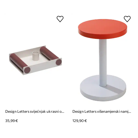
Design Letters svijećnjak ukrasni od čelika s praškastim premazom 15 x 12 x 3,2 cm
Design Letters višenamjenski namještaj od čelika s praškastim premazom 31 x 31 x 45 cm
35,99 €
129,90 €