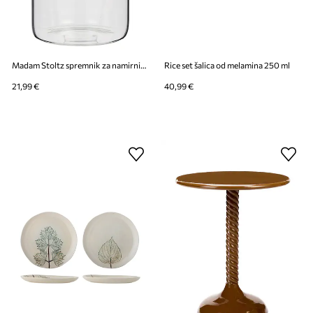
Madam Stoltz spremnik za namirnice od stakla 2 l
Rice set šalica od melamina 250 ml
21,99 €
40,99 €