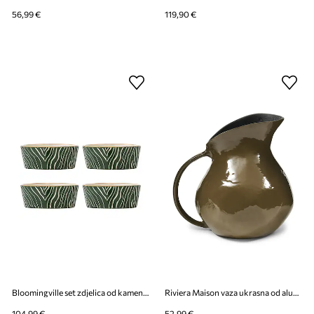
56,99 €
119,90 €
Bloomingville set zdjelica od kamenine 13,5 x 5 cm
Riviera Maison vaza ukrasna od aluminija 22 x 16,5 cm
104,99 €
52,99 €