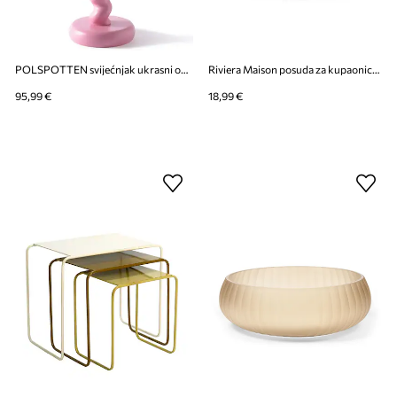
POLSPOTTEN svijećnjak ukrasni od aluminija L
Riviera Maison posuda za kupaonicu od plastike 11 x 9,5 cm
95,99 €
18,99 €