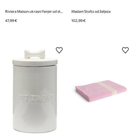
Riviera Maison ukrasni fenjer od stakla 22 cm
Madam Stoltz od željeza
47,99 €
102,99 €