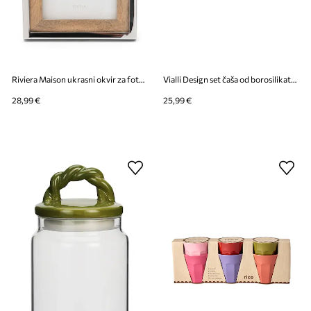
Riviera Maison ukrasni okvir za fotografije od mangovog drveta 15 x10 cm
Vialli Design set čaša od borosilikatnog stakla 350 ml
28,99 €
25,99 €