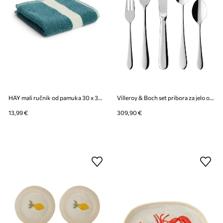
HAY mali ručnik od pamuka 30 x 30 cm
Villeroy & Boch set pribora za jelo od nehrđajućeg čelika
13,99 €
309,90 €