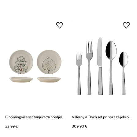
Bloomingville set tanjura za predjelo od kamenine 10,5 x 1,5 cm
Villeroy & Boch set pribora za jelo od nehrđajućeg čelika
32,99 €
309,90 €