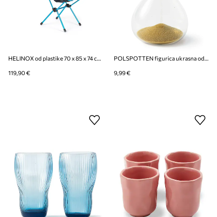
HELINOX od plastike 70 x 85 x 74 cm
POLSPOTTEN figurica ukrasna od stakla
119,90 €
9,99 €