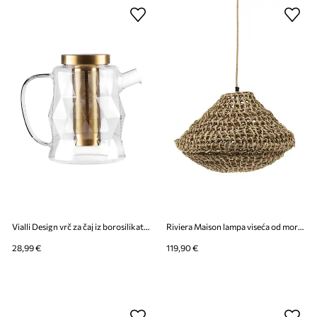
Vialli Design vrč za čaj iz borosilikatnog stakla 1,3 l
Riviera Maison lampa viseća od morske trave 50 x 25 cm
28,99 €
119,90 €