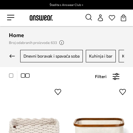
Štedite s Answear Club >
Home
Broj odabranih proizvoda: 633
dnevni boravak i spavaća soba
kuhinja i bar
kupa
Filteri