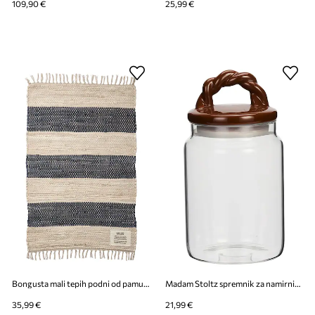
109,90 €
25,99 €
Bongusta mali tepih podni od pamuka 60 x 90 cm
Madam Stoltz spremnik za namirnice od stakla 2 l
35,99 €
21,99 €