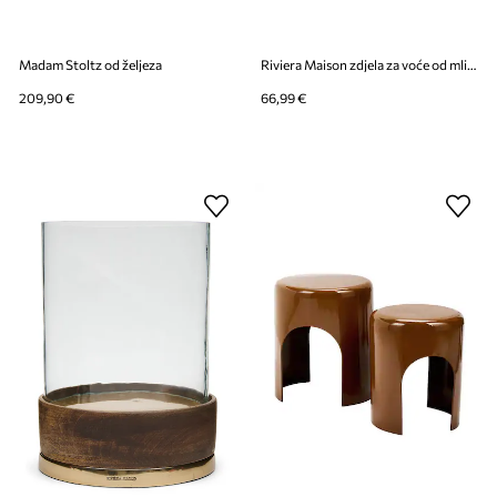
Madam Stoltz od željeza
Riviera Maison zdjela za voće od mliječnog stakla 33 x 23 cm
209,90 €
66,99 €