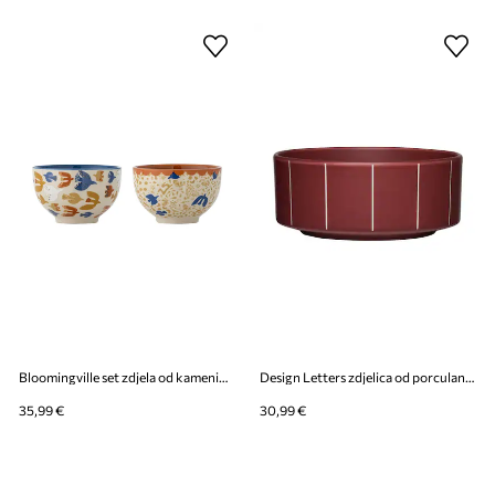
Bloomingville set zdjela od kamenine 10 x 6 cm
Design Letters zdjelica od porculana 12 x 12 x 6 cm
35,99 €
30,99 €