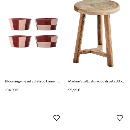
Bloomingville set zdjela od kamenine 13,5 x 6 cm
Madam Stoltz stolac od drveta 33 x 42 cm
104,99 €
95,99 €