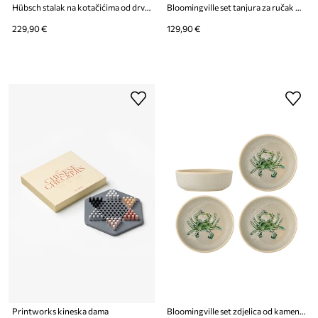
Hübsch stalak na kotačićima od drveta jasena 42 x 40 x 70 cm
Bloomingville set tanjura za ručak od kamenine 25 x 2,5 cm
229,90 €
129,90 €
Printworks kineska dama
Bloomingville set zdjelica od kamenine 14,5 x 5 cm