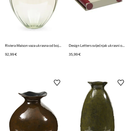
Riviera Maison vaza ukrasna od bojanog stakla 29 x 38 cm
Design Letters svijećnjak ukrasni od čelika s praškastim premazom 15 x 12 x 3,2 cm
92,99 €
35,99 €