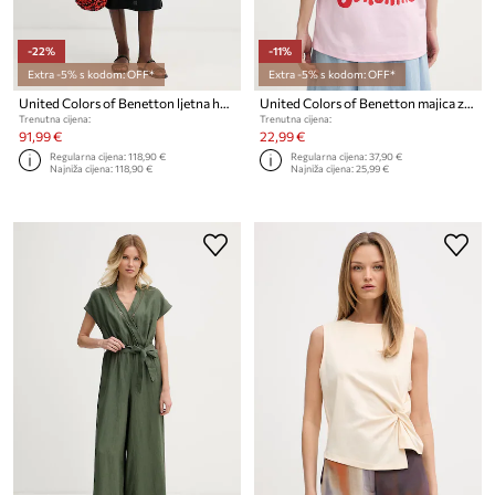
-22%
-11%
Extra -5% s kodom: OFF*
Extra -5% s kodom: OFF*
United Colors of Benetton ljetna haljina od lana
United Colors of Benetton majica za žene od pamuka
Trenutna cijena:
Trenutna cijena:
91,99 €
22,99 €
Regularna cijena:
118,90 €
Regularna cijena:
37,90 €
Najniža cijena:
118,90 €
Najniža cijena:
25,99 €