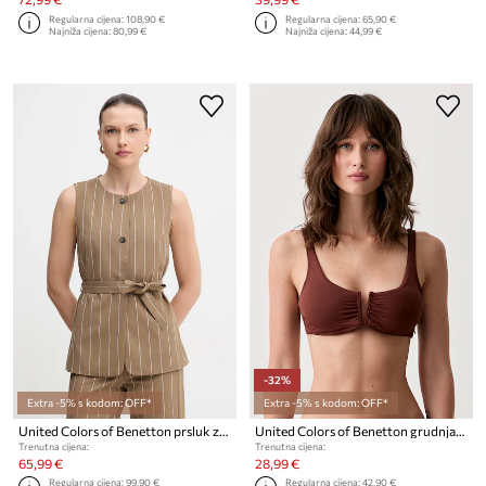
Regularna cijena:
108,90 €
Regularna cijena:
65,90 €
Najniža cijena:
80,99 €
Najniža cijena:
44,99 €
-32%
Extra -5% s kodom: OFF*
Extra -5% s kodom: OFF*
United Colors of Benetton prsluk za žene
United Colors of Benetton grudnjak za kupanje za žene
Trenutna cijena:
Trenutna cijena:
65,99 €
28,99 €
Regularna cijena:
99,90 €
Regularna cijena:
42,90 €