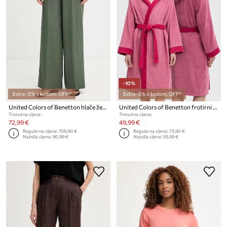
-10%
Extra -5% s kodom: OFF*
Extra -5% s kodom: OFF*
United Colors of Benetton hlače ženske lanene
United Colors of Benetton frotirni kućni ogrtač od pamuka
Trenutna cijena:
Trenutna cijena:
72,99 €
49,99 €
Regularna cijena:
108,90 €
Regularna cijena:
75,90 €
Najniža cijena:
80,99 €
Najniža cijena:
55,99 €