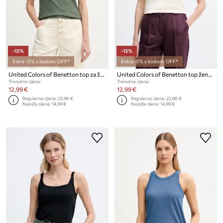
-13%
-13%
Extra -5% s kodom: OFF*
Extra -5% s kodom: OFF*
United Colors of Benetton top za žene od pamuka
United Colors of Benetton top ženski od pamuka
Trenutna cijena:
Trenutna cijena:
12,99 €
12,99 €
Regularna cijena:
22,90 €
Regularna cijena:
22,90 €
Najniža cijena:
14,99 €
Najniža cijena:
14,99 €