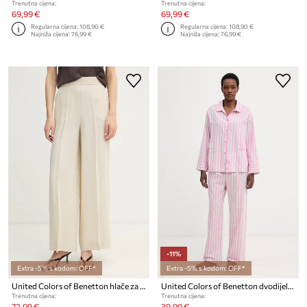
Trenutna cijena:
Trenutna cijena:
69,99 €
69,99 €
Regularna cijena:
108,90 €
Regularna cijena:
108,90 €
Najniža cijena:
76,99 €
Najniža cijena:
76,99 €
-11%
Extra -5% s kodom: OFF*
Extra -5% s kodom: OFF*
United Colors of Benetton hlače za žene od lana
United Colors of Benetton dvodijelna pidžama za žene od pamuka
Trenutna cijena:
Trenutna cijena:
72,99 €
39,99 €