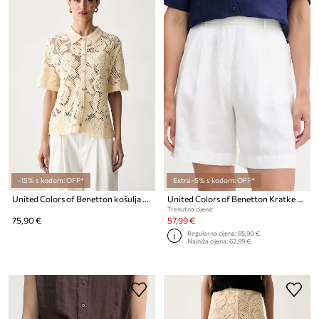
-15% s kodom: OFF*
Extra -5% s kodom: OFF*
United Colors of Benetton košulja za žene s otvorima
United Colors of Benetton Kratke hlače za žene od lana
Trenutna cijena:
75,90 €
57,99 €
Regularna cijena:
85,90 €
Najniža cijena:
62,99 €