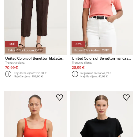
-34%
-32%
Extra -5% s kodom: OFF*
Extra -5% s kodom: OFF*
United Colors of Benetton hlače ženske lanene
United Colors of Benetton majica za žene od pamuka
Trenutna cijena:
Trenutna cijena:
70,99 €
28,99 €
Regularna cijena:
108,90 €
Regularna cijena:
42,99 €
Najniža cijena:
108,90 €
Najniža cijena:
42,99 €