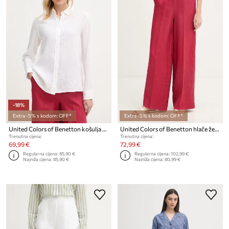
-18%
Extra -5% s kodom: OFF*
Extra -5% s kodom: OFF*
United Colors of Benetton košulja za žene od lana
United Colors of Benetton hlače ženske od lana
Trenutna cijena:
Trenutna cijena:
69,99 €
72,99 €
Regularna cijena:
85,90 €
Regularna cijena:
102,99 €
Najniža cijena:
85,90 €
Najniža cijena:
80,99 €