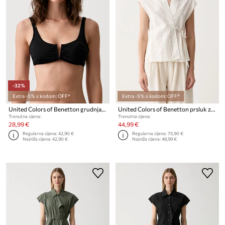
-32%
Extra -5% s kodom: OFF*
Extra -5% s kodom: OFF*
United Colors of Benetton grudnjak za kupanje za žene
United Colors of Benetton prsluk za žene s lanom
Trenutna cijena:
Trenutna cijena:
28,99 €
44,99 €
Regularna cijena:
42,90 €
Regularna cijena:
75,90 €
Najniža cijena:
42,90 €
Najniža cijena:
48,99 €