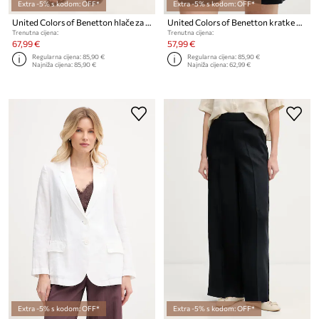
Extra -5% s kodom: OFF*
Extra -5% s kodom: OFF*
United Colors of Benetton hlače za žene od lana
United Colors of Benetton kratke hlače za žene od lana
Trenutna cijena:
Trenutna cijena:
67,99 €
57,99 €
Regularna cijena:
85,90 €
Regularna cijena:
85,90 €
Najniža cijena:
85,90 €
Najniža cijena:
62,99 €
Extra -5% s kodom: OFF*
Extra -5% s kodom: OFF*