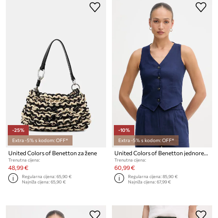
-25%
-10%
Extra -5% s kodom: OFF*
Extra -5% s kodom: OFF*
United Colors of Benetton za žene
United Colors of Benetton jednoredni prsluk za žene od lana
Trenutna cijena:
Trenutna cijena:
48,99 €
60,99 €
Regularna cijena:
65,90 €
Regularna cijena:
85,90 €
Najniža cijena:
65,90 €
Najniža cijena:
67,99 €