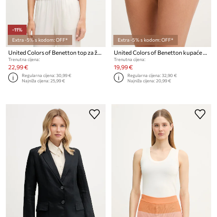
-11%
Extra -5% s kodom: OFF*
Extra -5% s kodom: OFF*
United Colors of Benetton top za žene od lana
United Colors of Benetton kupaće gaćice ženske
Trenutna cijena:
Trenutna cijena:
22,99 €
19,99 €
Regularna cijena:
30,99 €
Regularna cijena:
32,90 €
Najniža cijena:
25,99 €
Najniža cijena:
20,99 €