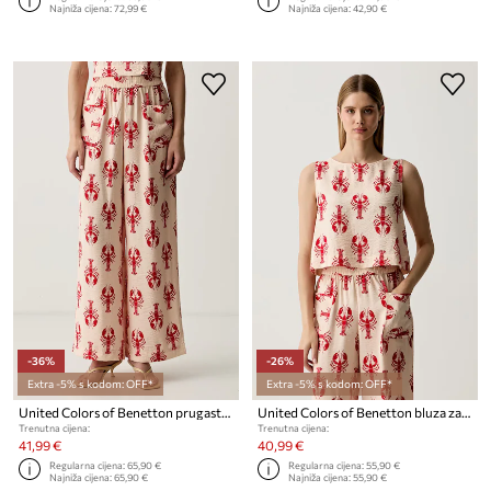
Najniža cijena:
72,99 €
Najniža cijena:
42,90 €
-36%
-26%
Extra -5% s kodom: OFF*
Extra -5% s kodom: OFF*
United Colors of Benetton prugaste hlače za žene s viskozom
United Colors of Benetton bluza za žene s viskozom
Trenutna cijena:
Trenutna cijena:
41,99 €
40,99 €
Regularna cijena:
65,90 €
Regularna cijena:
55,90 €
Najniža cijena:
65,90 €
Najniža cijena:
55,90 €