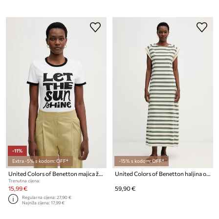
-11%
Extra -5% s kodom: OFF*
-15% s kodom: OFF*
United Colors of Benetton majica ženska s pamukom
United Colors of Benetton haljina od pamuka s elastanom
Trenutna cijena:
15,99 €
59,90 €
Regularna cijena:
27,90 €
Najniža cijena:
17,99 €