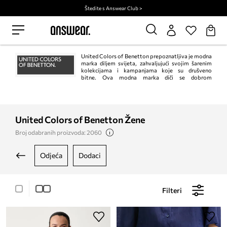
Štedite s Answear Club >
United Colors of Benetton prepoznatljiva je modna
marka diljem svijeta, zahvaljujući svojim šarenim
kolekcijama i kampanjama koje su drušveno
bitne. Ova modna marka diči se dobrom
kvalitetom, uravnotežeom proizvodnjom i predanosti zaštiti okoliša.
United Colors of Benetton Žene
Broj odabranih proizvoda: 2060
odjeća
dodaci
Filteri