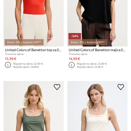
-34%
Extra -5% s kodom: OFF*
Extra -5% s kodom: OFF*
United Colors of Benetton top za žene od pamuka
United Colors of Benetton majica ženska od pamuka
Trenutna cijena:
Trenutna cijena:
13,99 €
14,99 €
Regularna cijena:
22,90 €
Regularna cijena:
22,90 €
Najniža cijena:
14,99 €
Najniža cijena:
22,90 €