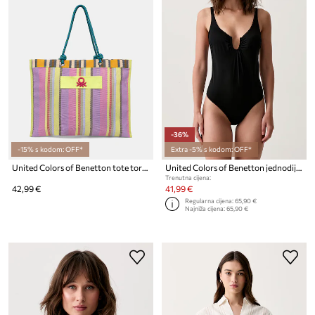
-36%
-15% s kodom: OFF*
Extra -5% s kodom: OFF*
United Colors of Benetton tote torba za žene
United Colors of Benetton jednodijelni kupaći kostim za žene
Trenutna cijena:
42,99 €
41,99 €
Regularna cijena:
65,90 €
Najniža cijena:
65,90 €