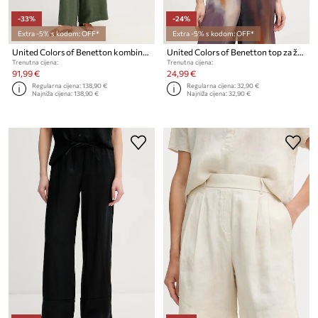
-33%
-24%
Extra -5% s kodom: OFF*
Extra -5% s kodom: OFF*
United Colors of Benetton kombinezon za žene od lana
United Colors of Benetton top za žene od pamuka
Trenutna cijena:
Trenutna cijena:
91,99 €
24,99 €
Regularna cijena:
138,90 €
Regularna cijena:
32,90 €
Najniža cijena:
138,90 €
Najniža cijena:
32,90 €