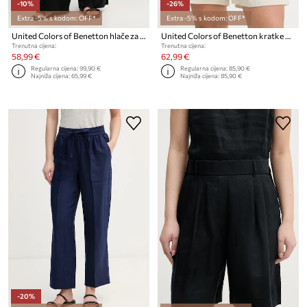
-10%
-26%
Extra -5% s kodom: OFF*
Extra -5% s kodom: OFF*
United Colors of Benetton hlače za žene od lana
United Colors of Benetton kratke hlače ženske od lana
Trenutna cijena:
Trenutna cijena:
58,99 €
62,99 €
Regularna cijena:
99,90 €
Regularna cijena:
85,90 €
Najniža cijena:
65,99 €
Najniža cijena:
85,90 €
-20%