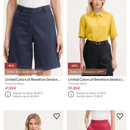
-10%
-26%
Extra -5% s kodom: OFF*
Extra -5% s kodom: OFF*
United Colors of Benetton ženske bermude
United Colors of Benetton ženska lanena košulja
Trenutna cijena:
Trenutna cijena:
41,99 €
55,99 €
Regularna cijena:
65,90 €
Regularna cijena:
75,90 €
Najniža cijena:
46,99 €
Najniža cijena:
75,90 €