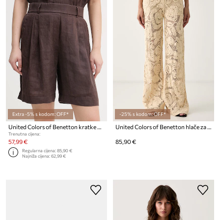
Extra -5% s kodom: OFF*
-25% s kodom: OFF*
United Colors of Benetton kratke hlače za žene od lana
United Colors of Benetton hlače za žene s otvorima
Trenutna cijena:
57,99 €
85,90 €
Regularna cijena:
85,90 €
Najniža cijena:
62,99 €