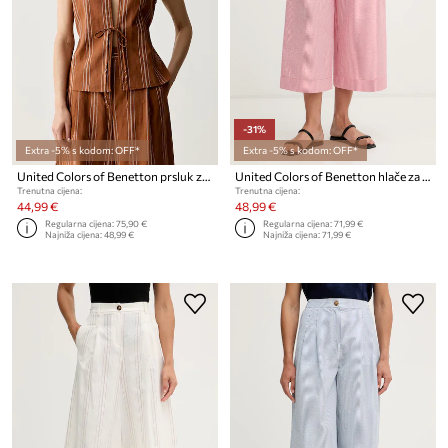
-31%
Extra -5% s kodom: OFF*
Extra -5% s kodom: OFF*
United Colors of Benetton prsluk za žene s lanom
United Colors of Benetton hlače za žene s pamukom
Trenutna cijena:
Trenutna cijena:
44,99 €
48,99 €
Regularna cijena:
75,90 €
Regularna cijena:
71,99 €
Najniža cijena:
48,99 €
Najniža cijena:
71,99 €