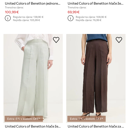
United Colors of Benetton jednoredni sako za žene od lana
United Colors of Benetton hlače ženske od lana
Trenutna cijena:
Trenutna cijena:
100,99 €
69,99 €
Regularna cijena:
138,90 €
Regularna cijena:
108,90 €
Najniža cijena:
105,99 €
Najniža cijena:
76,99 €
Extra -5% s kodom: OFF*
Extra -5% s kodom: OFF*
United Colors of Benetton hlače ženske lanene
United Colors of Benetton hlače za žene od lana