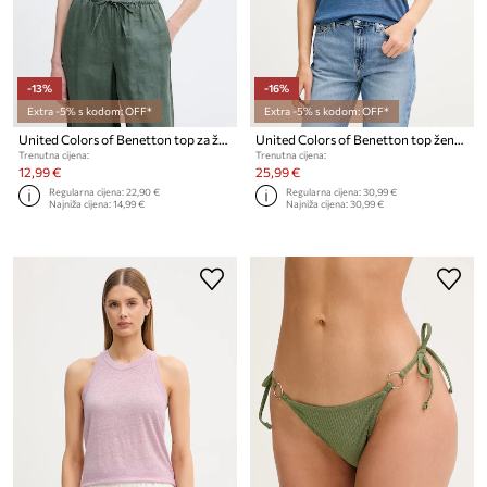
-13%
-16%
Extra -5% s kodom: OFF*
Extra -5% s kodom: OFF*
United Colors of Benetton top za žene od pamuka
United Colors of Benetton top ženski od lana
Trenutna cijena:
Trenutna cijena:
12,99 €
25,99 €
Regularna cijena:
22,90 €
Regularna cijena:
30,99 €
Najniža cijena:
14,99 €
Najniža cijena:
30,99 €