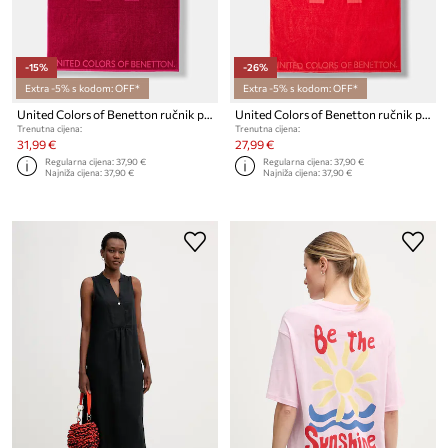
-15%
-26%
Extra -5% s kodom: OFF*
Extra -5% s kodom: OFF*
United Colors of Benetton ručnik pamučni
United Colors of Benetton ručnik pamučni
Trenutna cijena:
Trenutna cijena:
31,99 €
27,99 €
Regularna cijena:
37,90 €
Regularna cijena:
37,90 €
Najniža cijena:
37,90 €
Najniža cijena:
37,90 €