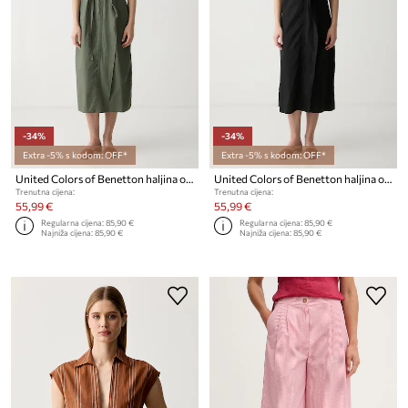
-34%
-34%
Extra -5% s kodom: OFF*
Extra -5% s kodom: OFF*
United Colors of Benetton haljina od pamuka
United Colors of Benetton haljina od pamuka
Trenutna cijena:
Trenutna cijena:
55,99 €
55,99 €
Regularna cijena:
85,90 €
Regularna cijena:
85,90 €
Najniža cijena:
85,90 €
Najniža cijena:
85,90 €