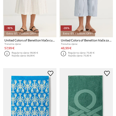
-10%
-35%
Extra -5% s kodom: OFF*
Extra -5% s kodom: OFF*
United Colors of Benetton hlače culottes za žene s lanom
United Colors of Benetton hlače za žene s pamukom
Trenutna cijena:
Trenutna cijena:
57,99 €
48,99 €
Regularna cijena:
99,90 €
Regularna cijena:
75,90 €
Najniža cijena:
64,99 €
Najniža cijena:
75,90 €