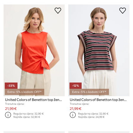
-33%
-12%
Extra -5% s kodom: OFF*
Extra -5% s kodom: OFF*
United Colors of Benetton top ženski pamučni
United Colors of Benetton top ženski od pamuka s elastanom
Trenutna cijena:
Trenutna cijena:
21,99 €
21,99 €
Regularna cijena:
32,90 €
Regularna cijena:
32,90 €
Najniža cijena:
32,90 €
Najniža cijena:
24,99 €