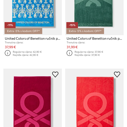
-11%
-15%
Extra -5% s kodom: OFF*
Extra -5% s kodom: OFF*
United Colors of Benetton ručnik pamučni
United Colors of Benetton ručnik pamučni
Trenutna cijena:
Trenutna cijena:
37,99 €
31,99 €
Regularna cijena:
42,90 €
Regularna cijena:
37,90 €
Najniža cijena:
42,90 €
Najniža cijena:
37,90 €