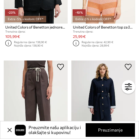
-23%
-10%
Extra -5% s kodom: OFF*
Extra -5% s kodom: OFF*
United Colors of Benetton jednoredni sako ženski laneni
United Colors of Benetton top za žene s viskozom
Trenutna cijena:
Trenutna cijena:
105,99 €
25,99 €
Regularna cijena:
138,90 €
Regularna cijena:
42,90 €
Najniža cijena:
138,90 €
Najniža cijena:
28,99 €
Preuzmite našu aplikaciju i
Preuzimanje
olakšajte si kupovinu!