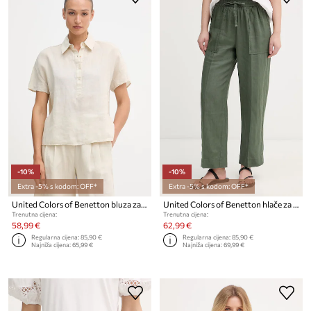
-10%
-10%
Extra -5% s kodom: OFF*
Extra -5% s kodom: OFF*
United Colors of Benetton bluza za žene od lana
United Colors of Benetton hlače za žene od lana
Trenutna cijena:
Trenutna cijena:
58,99 €
62,99 €
Regularna cijena:
85,90 €
Regularna cijena:
85,90 €
Najniža cijena:
65,99 €
Najniža cijena:
69,99 €