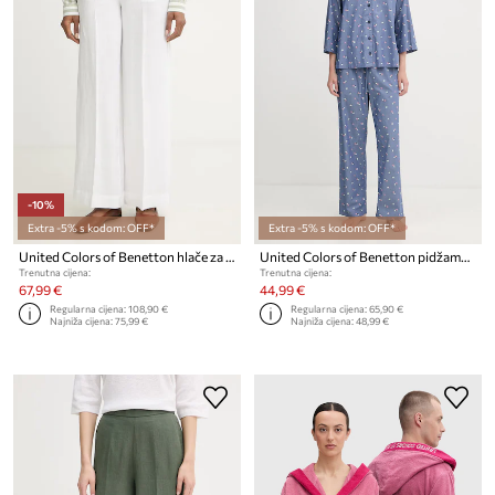
-10%
Extra -5% s kodom: OFF*
Extra -5% s kodom: OFF*
United Colors of Benetton hlače za žene od lana
United Colors of Benetton pidžama za žene od pamuka
Trenutna cijena:
Trenutna cijena:
67,99 €
44,99 €
Regularna cijena:
108,90 €
Regularna cijena:
65,90 €
Najniža cijena:
75,99 €
Najniža cijena:
48,99 €