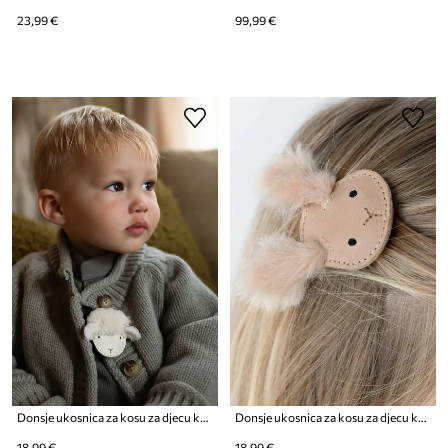
23,99 €
99,99 €
Donsje ukosnica za kosu za djecu kožna Josy Exclusive Hairclip Lammy
Donsje ukosnica za kosu za djecu kožna Josy Exclusive Hairclip Fluffy Bunny
18,99 €
18,99 €