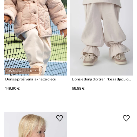
-15% s kodom: OFF*
Donsje prošivena jakna za djecu
Donsje donji dio trenirke za djecu od pamuka Lindelwa Trousers
149,90 €
68,99 €