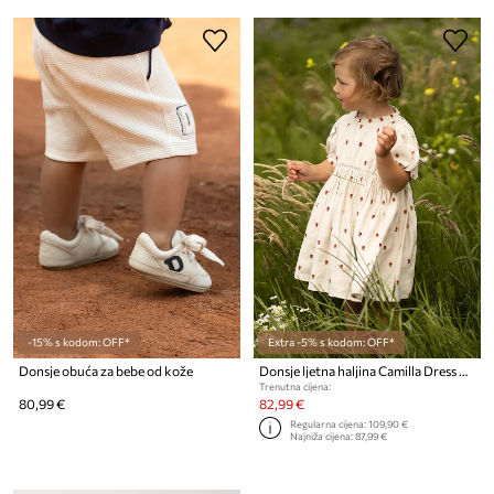
-15% s kodom: OFF*
Extra -5% s kodom: OFF*
Donsje obuća za bebe od kože
Donsje ljetna haljina Camilla Dress Red Roses
Trenutna cijena:
80,99 €
82,99 €
Regularna cijena:
109,90 €
Najniža cijena:
87,99 €