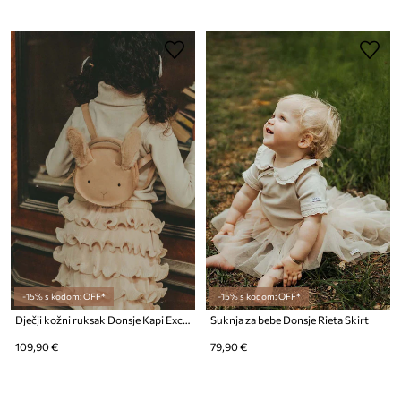
-15% s kodom: OFF*
-15% s kodom: OFF*
Dječji kožni ruksak Donsje Kapi Exclusive Backpack Fluffy Bunny
Suknja za bebe Donsje Rieta Skirt
109,90 €
79,90 €