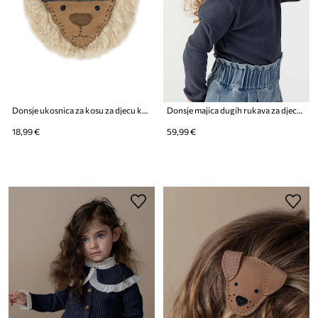
Donsje ukosnica za kosu za djecu kožna Josy Exclusive Hairclip Alpaca
Donsje majica dugih rukava za djecu od pamuka s elastanom Wonsy Shirt
18,99 €
59,99 €