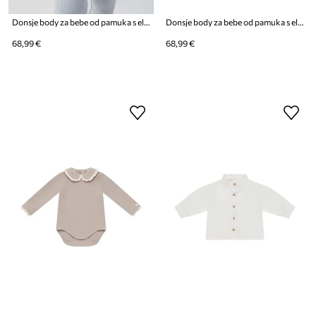
Donsje body za bebe od pamuka s elastanom Finnian Bodysuit Polar Bears
Donsje body za bebe od pamuka s elastanom Finnian Bodysuit Bears
68,99 €
68,99 €