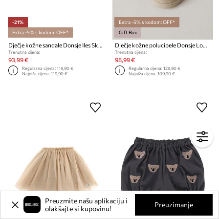
-21%
Extra -5% s kodom: OFF*
Extra -5% s kodom: OFF*
Gift Box
Dječje kožne sandale Donsje Iles Sky Sandals Butterfly
Dječje kožne polucipele Donsje Lowy Shoes Cherry
Trenutna cijena:
Trenutna cijena:
93,99 €
98,99 €
Regularna cijena:
119,90 €
Regularna cijena:
129,90 €
Najniža cijena:
119,90 €
Najniža cijena:
109,90 €
Preuzmite našu aplikaciju i
Preuzimanje
olakšajte si kupovinu!