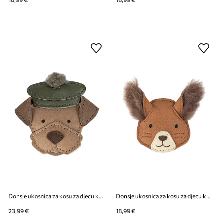
Donsje ukosnica za kosu za djecu kožna Stanzen Clip Terrier
Donsje ukosnica za kosu za djecu kožna Josy Exclusive Hairclip Fluffy Squirrel
23,99 €
18,99 €