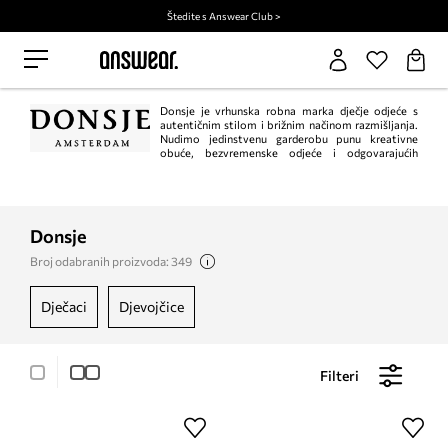
Štedite s Answear Club >
Donsje je vrhunska robna marka dječje odjeće s
autentičnim stilom i brižnim načinom razmišljanja.
Nudimo jedinstvenu garderobu punu kreativne
obuće, bezvremenske odjeće i odgovarajućih
dodataka koje djeca i svi oko njih vole. Jedinstveni proizvodi Donsje odlikuju
se izvrsnim detaljima, izvrsnim materijalima i prekrasnim dizajnom, pružajući
iznimno šarmantan i bezvremenski izgled.
Donsje
Broj odabranih proizvoda: 349
dječaci
djevojčice
Filteri