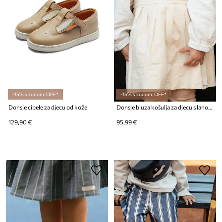
-15% s kodom: OFF*
-15% s kodom: OFF*
Donsje cipele za djecu od kože
Donsje bluza košulja za djecu s lanom
129,90 €
95,99 €