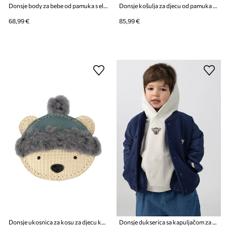
Donsje body za bebe od pamuka s elastanom Diete Bodysuit
Donsje košulja za djecu od pamuka Fini Blouse
68,99 €
85,99 €
Donsje ukosnica za kosu za djecu kožna Stanzen Clip Polar Bear
Donsje dukserica sa kapuljačom za djecu od pamuka s elastanom Herps Hoodie Ski Koala