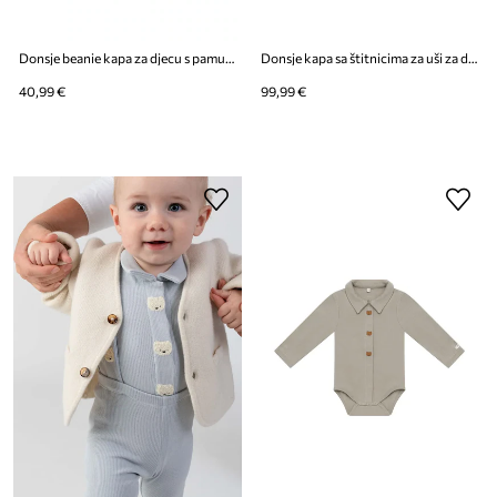
Donsje beanie kapa za djecu s pamukom Koala
Donsje kapa sa štitnicima za uši za djecu kožna Kapi Classic Hat Koala
40,99 €
99,99 €