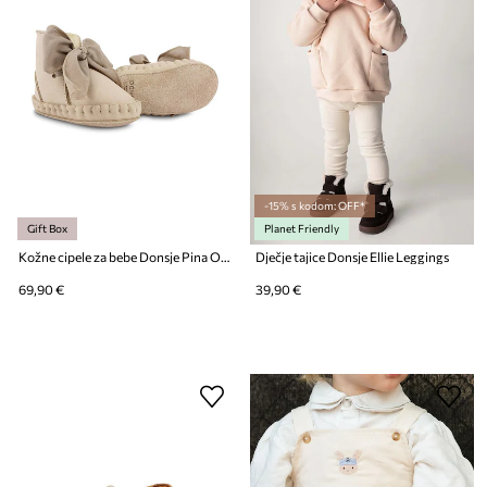
-15% s kodom: OFF*
Gift Box
Planet Friendly
Kožne cipele za bebe Donsje Pina Organza Booties
Dječje tajice Donsje Ellie Leggings
69,90 €
39,90 €