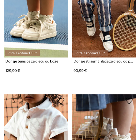
-15% s kodom: OFF*
-15% s kodom: OFF*
Donsje tenisice za djecu od kože
Donsje straight hlače za djecu od pamuka
129,90 €
90,99 €