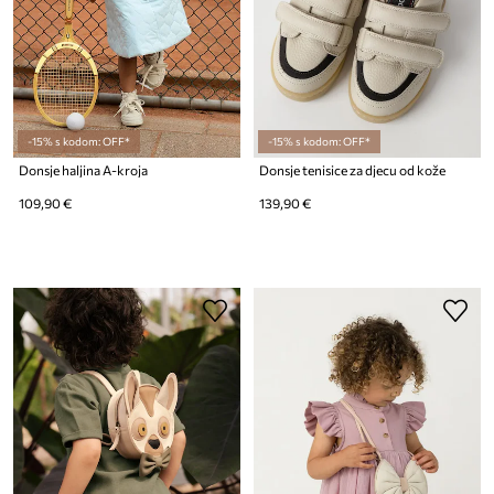
-15% s kodom: OFF*
-15% s kodom: OFF*
Donsje haljina A-kroja
Donsje tenisice za djecu od kože
109,90 €
139,90 €