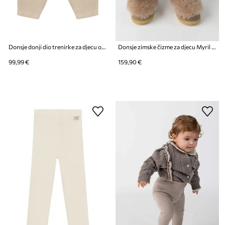
Donsje donji dio trenirke za djecu od pamuka Patrik Trousers
Donsje zimske čizme za djecu Myril Boots
99,99 €
159,90 €