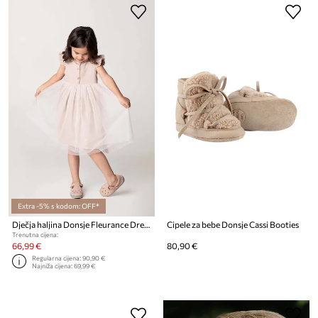
Extra -5% s kodom: OFF*
Dječja haljina Donsje Fleurance Dress
Cipele za bebe Donsje Cassi Booties
Trenutna cijena:
66,99 €
80,90 €
Regularna cijena:
90,90 €
Najniža cijena:
69,99 €