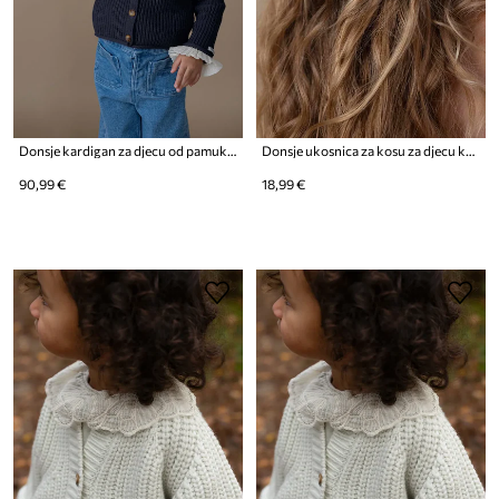
Donsje kardigan za djecu od pamuka Zoila Cardigan
Donsje ukosnica za kosu za djecu kožna Josy Classic Hairclip Dog
90,99 €
18,99 €