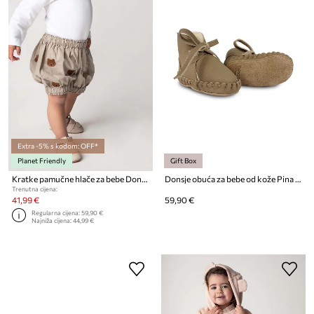
Extra -5% s kodom: OFF*
Planet Friendly
Gift Box
Kratke pamučne hlače za bebe Donsje Carson Bloomers Bears
Donsje obuća za bebe od kože Pina Classic Booties
Trenutna cijena:
41,99 €
59,90 €
Regularna cijena:
59,90 €
Najniža cijena:
44,99 €