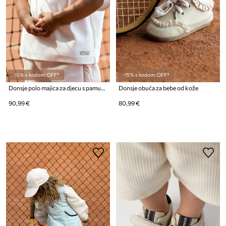
-15% s kodom: OFF*
-15% s kodom: OFF*
Donsje polo majica za djecu s pamukom
Donsje obuća za bebe od kože
90,99 €
80,99 €