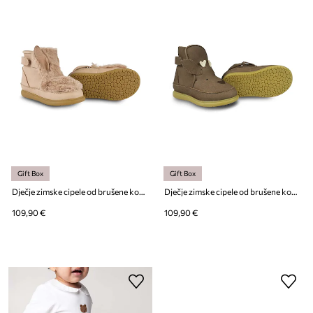
Gift Box
Gift Box
Dječje zimske cipele od brušene kože Donsje Roumi Shoes Fluffy Bunny
Dječje zimske cipele od brušene kože Donsje Dubu Special Shoes Stag
109,90 €
109,90 €