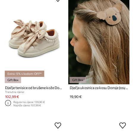
Extra -5% s kodom: OFF*
Gift Box
Gift Box
Dječje tenisice od brušene kože Donsje Lexley Sneakers
Dječja ukosnica za kosu Donsje Josy Classic Hairclip Koala
Trenutna cijena:
102,99 €
19,90 €
Regularna cijena:
139,90 €
Najniža cijena:
107,99 €