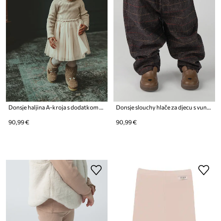
Donsje haljina A-kroja s dodatkom vune Lotus Dress
Donsje slouchy hlače za djecu s vunom Elias Trousers
90,99 €
90,99 €