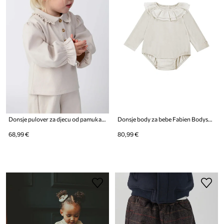
Donsje pulover za djecu od pamuka Pluimpje Sweater
Donsje body za bebe Fabien Bodysuit
68,99 €
80,99 €