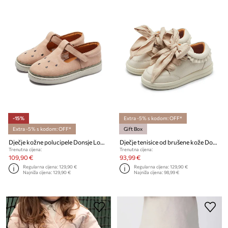
-15%
Extra -5% s kodom: OFF*
Extra -5% s kodom: OFF*
Gift Box
Dječje kožne polucipele Donsje Lowy Shoes Watermelon
Dječje tenisice od brušene kože Donsje Lexley Sneakers
Trenutna cijena:
Trenutna cijena:
109,90 €
93,99 €
Regularna cijena:
129,90 €
Regularna cijena:
129,90 €
Najniža cijena:
129,90 €
Najniža cijena:
98,99 €