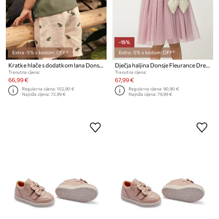
-15%
Extra -5% s kodom: OFF*
Extra -5% s kodom: OFF*
Kratke hlače s dodatkom lana Donsje Olivier Shorts Frogs
Dječja haljina Donsje Fleurance Dress
Trenutna cijena:
Trenutna cijena:
66,99 €
67,99 €
Regularna cijena:
102,90 €
Regularna cijena:
90,90 €
Najniža cijena:
72,99 €
Najniža cijena:
79,99 €