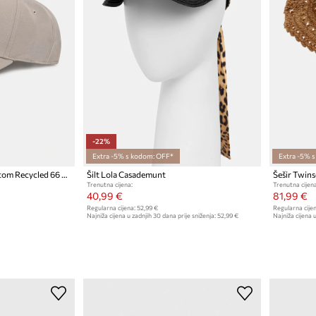
-22%
Extra -5% s kodom: OFF*
Extra -5% 
The North Face kapa sa šiltom Recycled 66 Classic
Šilt Lola Casademunt
Šešir Twins
Trenutna cijena:
Trenutna cijena
40,99 €
81,99 €
Regularna cijena:
52,99 €
Regularna cijen
Najniža cijena u zadnjih 30 dana prije sniženja:
52,99 €
Najniža cijena u