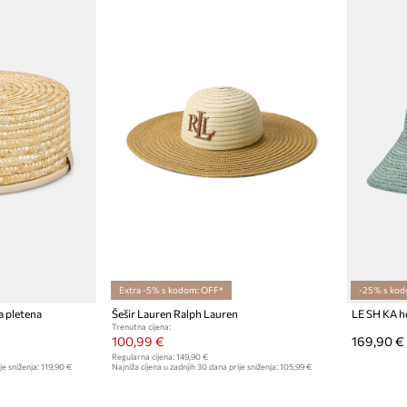
Extra -5% s kodom: OFF*
-25% s kod
 pletena
Šešir Lauren Ralph Lauren
Trenutna cijena:
100,99 €
169,90 €
Regularna cijena:
149,90 €
je sniženja:
119,90 €
Najniža cijena u zadnjih 30 dana prije sniženja:
105,99 €