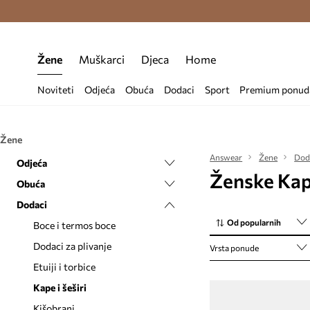
Premium Fashion Benefits >
Besplatna d
Žene
Muškarci
Djeca
Home
Noviteti
Odjeća
Obuća
Dodaci
Sport
Premium ponud
Žene
Answear
Žene
Dod
Odjeća
Ženske Kape
Obuća
Bluze i košulje
Dodaci
Čarape
Balerinke
Od popularnih
Donje rublje
Čizme
Boce i termos boce
Dukserice
Espadrile
Dodaci za plivanje
Vrsta ponude
Haljine
Gumene čizme
Etuiji i torbice
Hlače i tajice
Gležnjače
Kape i šeširi
Jakne
Modne tenisice
Kišobrani