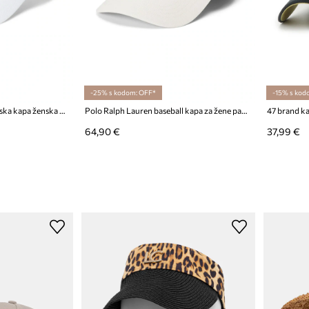
-25% s kodom: OFF*
-15% s kod
Polo Ralph Lauren bejzbolska kapa ženska pamučna
Polo Ralph Lauren baseball kapa za žene pamučna
64,90 €
37,99 €