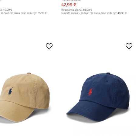
42,99 €
a:
49,99 €
Regularna cijena:
66,90 €
 zadnjih 30 dana prije sniženja:
35,99 €
Najniža cijena u zadnjih 30 dana prije sniženja:
48,99 €