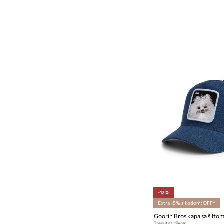
-12%
Extra -5% s kodom: OFF*
Goorin Bros kapa sa šilto
Trenutna cijena: