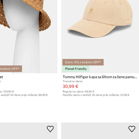
Extra -5% s kodom: OFF*
s kodom: OFF*
Planet Friendly
et
Tommy Hilfiger kapa sa šiltom za žene pamučna
:
Trenutna cijena:
30,99 €
a:
129,90 €
Regularna cijena:
49,90 €
 zadnjih 30 dana prije sniženja:
86,99 €
Najniža cijena u zadnjih 30 dana prije sniženja:
33,99 €