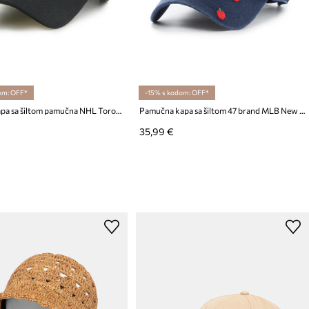
om: OFF*
-15% s kodom: OFF*
47 brand kapa sa šiltom pamučna NHL Toronto Maple Leafs
Pamučna kapa sa šiltom 47 brand MLB New York Yankees
35,99 €