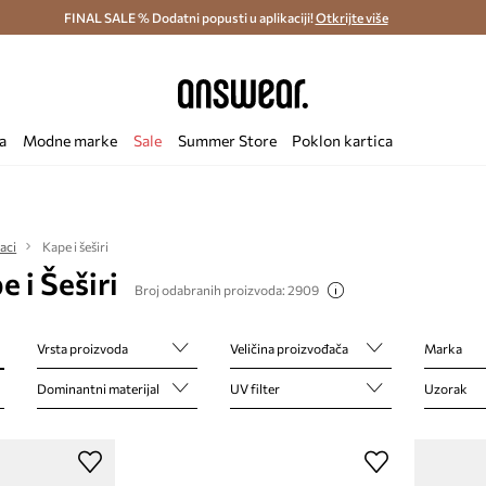
ostava i povrat (od 70€) >
FINAL SALE % Dodatni popusti u aplikaciji!
Dostava u roku 48 sati >
Otkrijte više
Štedite s 
a
Modne marke
Sale
Summer Store
Poklon kartica
aci
Kape i šeširi
 i Šeširi
Broj odabranih proizvoda: 2909
Vrsta proizvoda
Veličina proizvođača
Marka
Dominantni materijal
UV filter
Uzorak