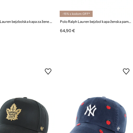
-15% s kodom: OFF*
Polo Ralph Lauren bejzbolska kapa za žene pamučna
Polo Ralph Lauren bejzbol kapa ženska pamučna
64,90 €