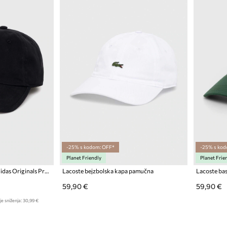
-25% s kodom: OFF*
-25% s kod
Planet Friendly
Planet Frie
Pamučna kapa sa šiltom adidas Originals Premium Essentials Dad Cap
Lacoste bejzbolska kapa pamučna
Lacoste ba
59,90 €
59,90 €
je sniženja:
30,99 €