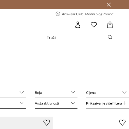
Answear Club >
-20% na prvu narudžbu >
Answear Club
Modni blog
Pomoć
Boja
Cijena
Vrsta aktivnosti
Prikazivanje više filtera