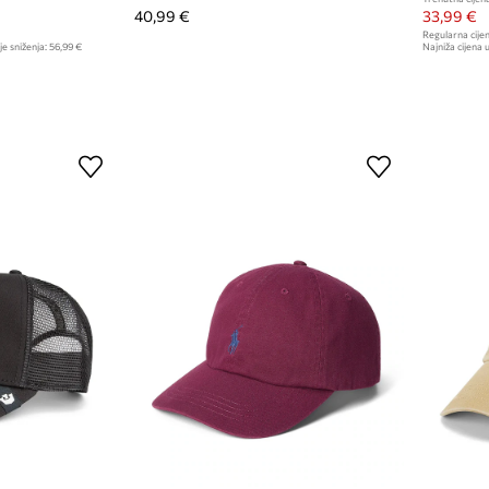
40,99 €
33,99 €
Regularna cijen
je sniženja:
56,99 €
Najniža cijena u