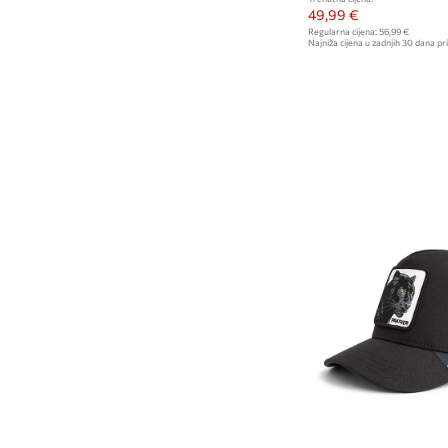
49,99 €
Regularna cijena:
56,99 €
Najniža cijena u zadnjih 30 dana pri