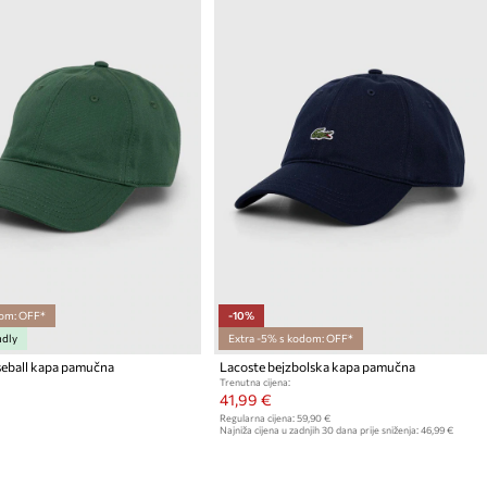
om: OFF*
-10%
ndly
Extra -5% s kodom: OFF*
seball kapa pamučna
Lacoste bejzbolska kapa pamučna
Trenutna cijena:
41,99 €
Regularna cijena:
59,90 €
Najniža cijena u zadnjih 30 dana prije sniženja:
46,99 €