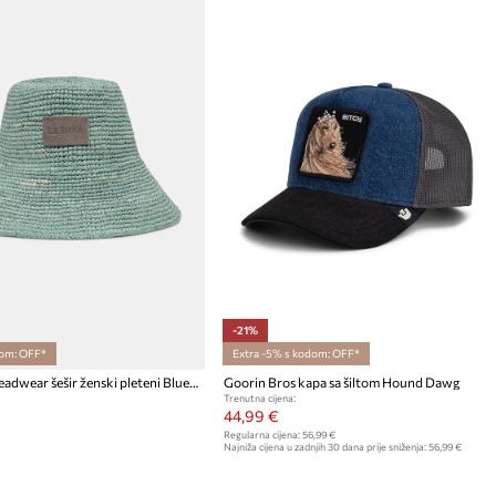
-21%
om: OFF*
Extra -5% s kodom: OFF*
LE SH KA headwear šešir ženski pleteni Blue Bucket Hat
Goorin Bros kapa sa šiltom Hound Dawg
Trenutna cijena:
44,99 €
Regularna cijena:
56,99 €
Najniža cijena u zadnjih 30 dana prije sniženja:
56,99 €