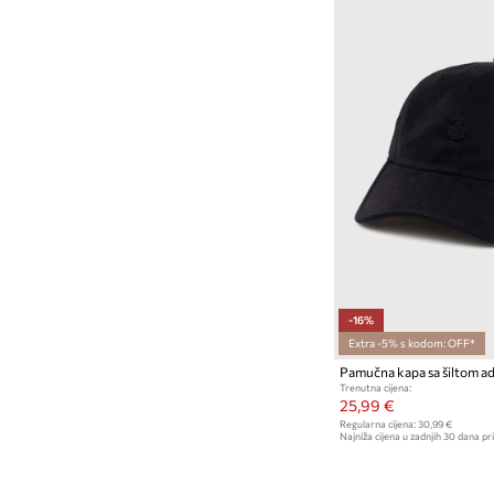
-16%
Extra -5% s kodom: OFF*
Trenutna cijena:
25,99 €
Regularna cijena:
30,99 €
Najniža cijena u zadnjih 30 dana pri