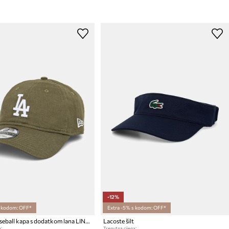
-12%
s kodom: OFF*
Extra -5% s kodom: OFF*
New Era baseball kapa s dodatkom lana LINEN 9TWENTY®
Lacoste šilt
:
Trenutna cijena: