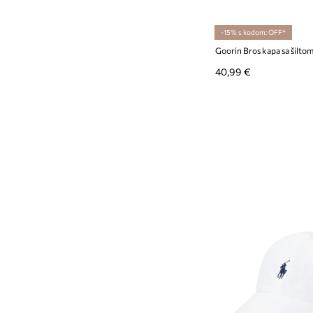
-15% s kodom: OFF*
Goorin Bros kapa sa šilto
40,99 €