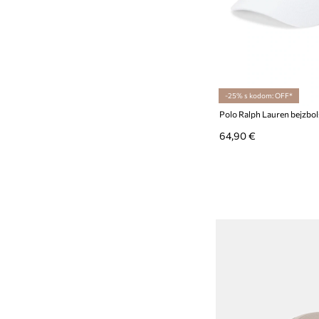
-25% s kodom: OFF*
64,90 €