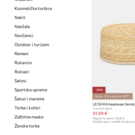
Kaputi
Natikače i sandale
Kozmetičke torbice
Kombinezoni
Njega obuće
Nakit
Kratke hlače
Obuća za trekking
Naočale
Kupaći kostimi
Papuče
Novčanici
Majice i topovi
Platnene tenisice i tenisice
Outdoor i turizam
Njega odjeće
Poluvisoke cipele i mokasinke
Remeni
Puloveri
Sportska obuća
Rukavice
Sakoi i prsluci
Štikle
Ruksaci
Setovi
Termo čizme
Satovi
Suknje
Sportska oprema
-23%
Extra -5% s kodom: OFF*
Tehničko donje rublje
Šalovi i marame
LE SH KA headwear ženska
Traperice
Torbe i koferi
Trenutna cijena:
91,99 €
Trenirke
Zaštitne maske
Regularna cijena:
119,90 €
Najniža cijena u zadnjih 30 dana pri
Ženske torbe