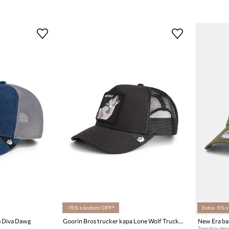
-15% s kodom: OFF*
Extra -5% 
m Diva Dawg
Goorin Bros trucker kapa Lone Wolf Trucker
Trenutna cijena