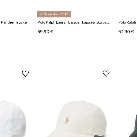
-15% s kodom: OFF*
m Panther Trucker
Polo Ralph Lauren baseball kapa ženska pamučna
59,90 €
64,90 €