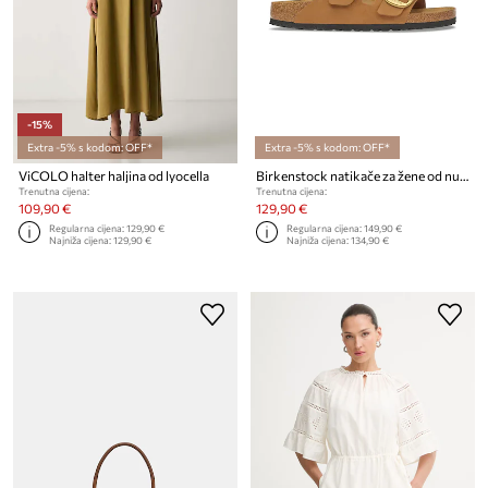
-15%
Extra -5% s kodom: OFF*
Extra -5% s kodom: OFF*
ViCOLO halter haljina od lyocella
Birkenstock natikače za žene od nubuka Arizona Big Buckle Nubuck Leather
Trenutna cijena:
Trenutna cijena:
109,90 €
129,90 €
Regularna cijena:
129,90 €
Regularna cijena:
149,90 €
Najniža cijena:
129,90 €
Najniža cijena:
134,90 €