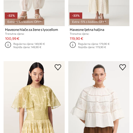
-32%
-33%
Extra -5% s kodom: OFF*
Extra -5% s kodom: OFF*
Haveone hlače za žene s lyocellom
Haveone ljetna haljina
Trenutna cijena:
Trenutna cijena:
100,99 €
119,90 €
Regularna cijena:
149,90 €
Regularna cijena:
179,90 €
Najniža cijena:
149,90 €
Najniža cijena:
179,90 €