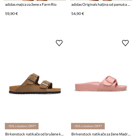
adidas majica za žene x Farm Rio
adidas Originals haljina od pamuka s elastanom
59,90 €
54,90 €
-15% s kodom: OFF*
-15% s kodom: OFF*
Birkenstock natikače od brušene kože Arizona Suede Leather
Birkenstock natikače za žene Madrid Big Buckle EVA