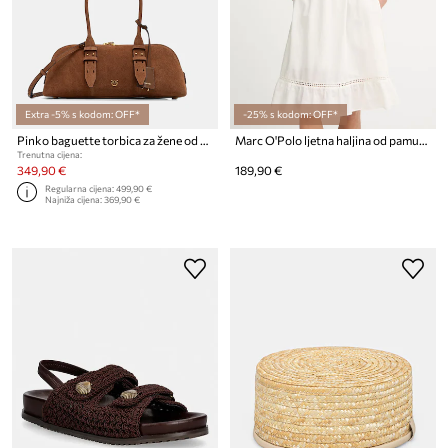
Extra -5% s kodom: OFF*
-25% s kodom: OFF*
Pinko baguette torbica za žene od brušene kože
Marc O'Polo ljetna haljina od pamuka
Trenutna cijena:
349,90 €
189,90 €
Regularna cijena:
499,90 €
Najniža cijena:
369,90 €