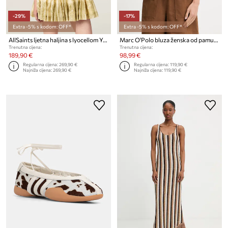
-29%
-17%
Extra -5% s kodom: OFF*
Extra -5% s kodom: OFF*
AllSaints ljetna haljina s lyocellom YANNA
Marc O'Polo bluza ženska od pamuka
Trenutna cijena:
Trenutna cijena:
189,90 €
98,99 €
Regularna cijena:
269,90 €
Regularna cijena:
119,90 €
Najniža cijena:
269,90 €
Najniža cijena:
119,90 €