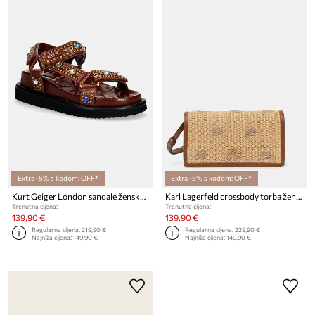
Extra -5% s kodom: OFF*
Extra -5% s kodom: OFF*
Kurt Geiger London sandale ženske kožne Orson Sandal
Karl Lagerfeld crossbody torba ženska kožna K/AUTOGRAPH
Trenutna cijena:
Trenutna cijena:
139,90 €
139,90 €
Regularna cijena:
219,90 €
Regularna cijena:
229,90 €
Najniža cijena:
149,90 €
Najniža cijena:
149,90 €