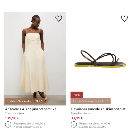
-15%
Extra -5% s kodom: OFF*
Extra -5% s kodom: OFF*
Answear.LAB haljina od pamuka
Havaianas sandale s niskim potplatom za žene UNA MANGA
Trenutna cijena:
Trenutna cijena:
109,90 €
33,99 €
Regularna cijena:
169,90 €
Regularna cijena:
44,90 €
Najniža cijena:
119,90 €
Najniža cijena:
39,99 €