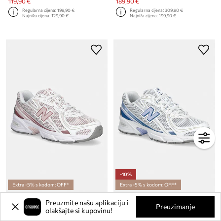
119,90 €
189,90 €
Regularna cijena:
199,90 €
Regularna cijena:
309,90 €
Najniža cijena:
129,90 €
Najniža cijena:
199,90 €
-10%
Extra -5% s kodom: OFF*
Extra -5% s kodom: OFF*
New Balance 740 tenisice za žene
New Balance 740 tenisice za žene
Preuzmite našu aplikaciju i
Trenutna cijena:
Trenutna cijena:
Preuzimanje
olakšajte si kupovinu!
98,99 €
107,90 €
Regularna cijena:
129,90 €
Regularna cijena:
119,90 €