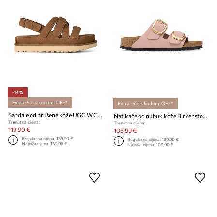
-14%
Extra -5% s kodom: OFF*
Extra -5% s kodom: OFF*
Sandale od brušene kože UGG W Goldenstar Gleam
Natikače od nubuk kože Birkenstock Arizona Big Buckle
Trenutna cijena:
Trenutna cijena:
119,90 €
105,99 €
Regularna cijena:
139,90 €
Regularna cijena:
139,90 €
Najniža cijena:
139,90 €
Najniža cijena:
109,90 €