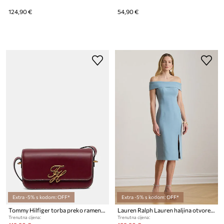
124,90 €
54,90 €
Extra -5% s kodom: OFF*
Extra -5% s kodom: OFF*
Tommy Hilfiger torba preko ramena za žene kožna
Lauren Ralph Lauren haljina otvorenih ramena s volanom
Trenutna cijena:
Trenutna cijena: