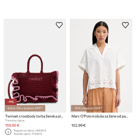
-11%
Extra -5% s kodom: OFF*
-15% s kodom: OFF*
Twinset crossbody torba ženska pletena
Marc O'Polo košulja za žene od pamuka
Trenutna cijena:
159,90 €
102,99 €
Regularna cijena:
249,90 €
Najniža cijena:
179,90 €