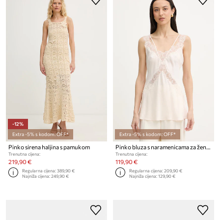
-12%
Extra -5% s kodom: OFF*
Extra -5% s kodom: OFF*
Pinko sirena haljina s pamukom
Pinko bluza s naramenicama za žene od viskoze
Trenutna cijena:
Trenutna cijena:
219,90 €
119,90 €
Regularna cijena:
389,90 €
Regularna cijena:
209,90 €
Najniža cijena:
249,90 €
Najniža cijena:
129,90 €