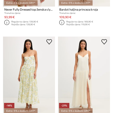
Extra -5% s kodom: OFF*
Extra -5% s kodom: OFF*
Never Fully Dressed top ženska s lyocellom
Bardot haljina princeza kroja
Trenutna cijena:
Trenutna cijena:
93,99 €
109,90 €
Regularna cijena:
139,90 €
Regularna cijena:
169,90 €
Najniža cijena:
139,90 €
Najniža cijena:
119,90 €
-14%
-21%
Extra -5% s kodom: OFF*
Extra -5% s kodom: OFF*