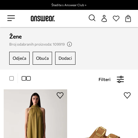
Štedite s Answear Club >
Žene
Broj odabranih proizvoda: 109919
odjeća
obuća
dodaci
Filteri