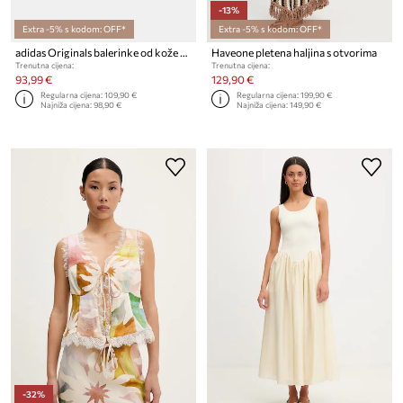
-13%
Extra -5% s kodom: OFF*
Extra -5% s kodom: OFF*
adidas Originals balerinke od kože Taekwondo Mei
Haveone pletena haljina s otvorima
Trenutna cijena:
Trenutna cijena:
93,99 €
129,90 €
Regularna cijena:
109,90 €
Regularna cijena:
199,90 €
Najniža cijena:
98,90 €
Najniža cijena:
149,90 €
-32%