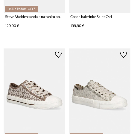
-15% s kodom: OFF*
Steve Madden sandale na tanku potpeticu Niles-ST-R
Coach balerinke Sclpt Cstl
129,90 €
199,90 €