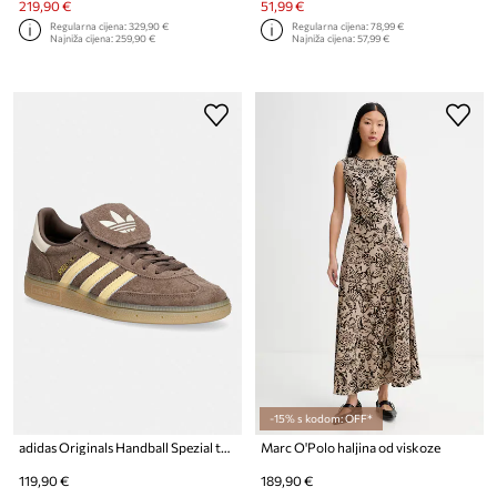
219,90 €
51,99 €
Regularna cijena:
329,90 €
Regularna cijena:
78,99 €
Najniža cijena:
259,90 €
Najniža cijena:
57,99 €
-15% s kodom: OFF*
adidas Originals Handball Spezial tenisice za žene od brušene kože
Marc O'Polo haljina od viskoze
119,90 €
189,90 €