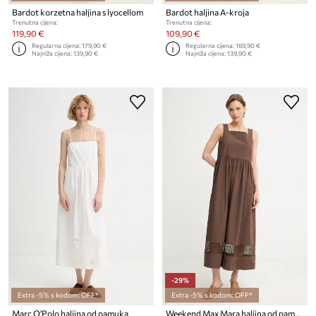
Bardot korzetna haljina s lyocellom
Bardot haljina A-kroja
Trenutna cijena:
Trenutna cijena:
119,90 €
109,90 €
Regularna cijena:
179,90 €
Regularna cijena:
169,90 €
Najniža cijena:
139,90 €
Najniža cijena:
139,90 €
-29%
Extra -5% s kodom: OFF*
Extra -5% s kodom: OFF*
Marc O'Polo haljina od pamuka
Weekend Max Mara haljina od pamuka GOLA