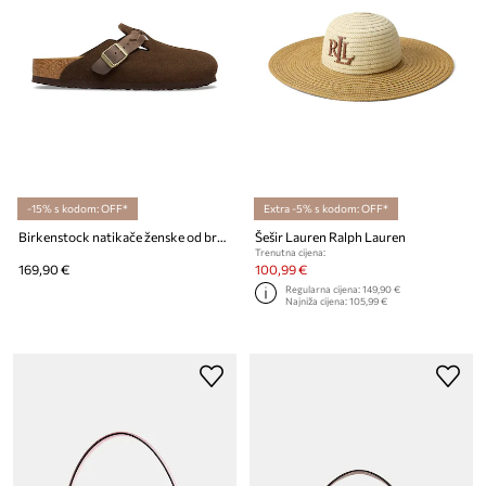
-15% s kodom: OFF*
Extra -5% s kodom: OFF*
Birkenstock natikače ženske od brušene kože Boston Braided
Šešir Lauren Ralph Lauren
Trenutna cijena:
169,90 €
100,99 €
Regularna cijena:
149,90 €
Najniža cijena:
105,99 €