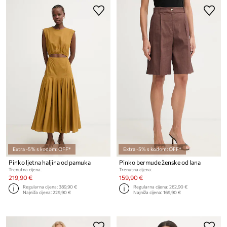
Extra -5% s kodom: OFF*
Extra -5% s kodom: OFF*
Pinko ljetna haljina od pamuka
Pinko bermude ženske od lana
Trenutna cijena:
Trenutna cijena:
219,90 €
159,90 €
Regularna cijena:
389,90 €
Regularna cijena:
262,90 €
Najniža cijena:
229,90 €
Najniža cijena:
169,90 €