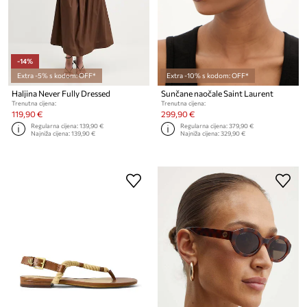
-14%
Extra -5% s kodom: OFF*
Extra -10% s kodom: OFF*
Haljina Never Fully Dressed
Sunčane naočale Saint Laurent
Trenutna cijena:
Trenutna cijena:
119,90 €
299,90 €
Regularna cijena:
139,90 €
Regularna cijena:
379,90 €
Najniža cijena:
139,90 €
Najniža cijena:
329,90 €