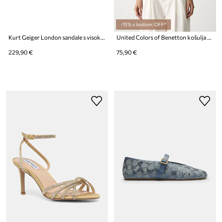
-15% s kodom: OFF*
Kurt Geiger London sandale s visokom potpeticom Lobster Sandal Blue Fabric
United Colors of Benetton košulja za žene s otvorima
229,90 €
75,90 €