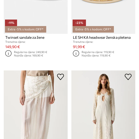
-11%
-23%
Extra -5% s kodom: OFF*
Extra -5% s kodom: OFF*
Twinset sandale za žene
LE SH KA headwear ženska pletena
Trenutna cijena:
Trenutna cijena:
149,90 €
91,99 €
Regularna cijena:
249,90 €
Regularna cijena:
119,90 €
Najniža cijena:
169,90 €
Najniža cijena:
119,90 €