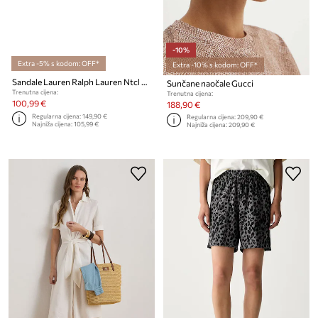
-10%
Extra -5% s kodom: OFF*
Extra -10% s kodom: OFF*
Sandale Lauren Ralph Lauren Ntcl Everley
Sunčane naočale Gucci
Trenutna cijena:
Trenutna cijena:
100,99 €
188,90 €
Regularna cijena:
149,90 €
Regularna cijena:
209,90 €
Najniža cijena:
105,99 €
Najniža cijena:
209,90 €