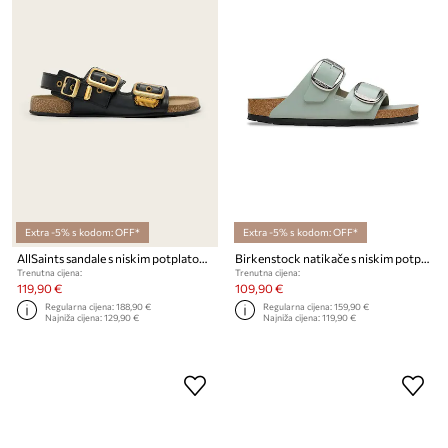
Extra -5% s kodom: OFF*
Extra -5% s kodom: OFF*
AllSaints sandale s niskim potplatom za žene od kože Staffa Sandal
Birkenstock natikače s niskim potplatom za žene kožne Arizona Big Buckle
Trenutna cijena:
Trenutna cijena:
119,90 €
109,90 €
Regularna cijena:
188,90 €
Regularna cijena:
159,90 €
Najniža cijena:
129,90 €
Najniža cijena:
119,90 €