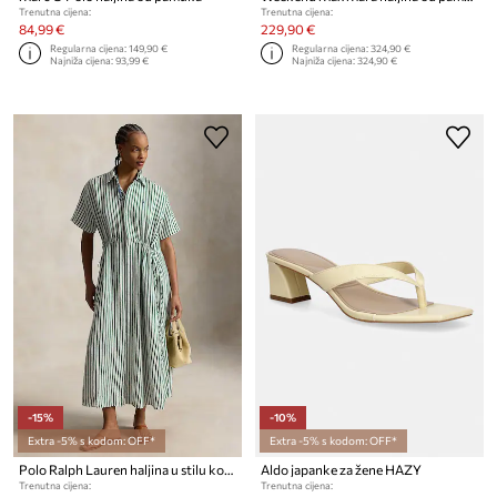
Trenutna cijena:
Trenutna cijena:
84,99 €
229,90 €
Regularna cijena:
149,90 €
Regularna cijena:
324,90 €
Najniža cijena:
93,99 €
Najniža cijena:
324,90 €
-15%
-10%
Extra -5% s kodom: OFF*
Extra -5% s kodom: OFF*
Polo Ralph Lauren haljina u stilu košulje s lanom
Aldo japanke za žene HAZY
Trenutna cijena:
Trenutna cijena: