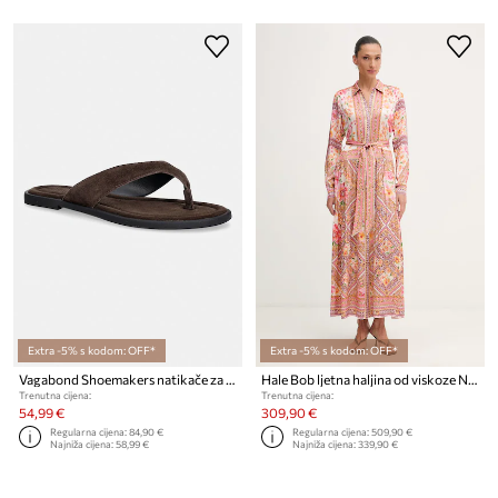
Extra -5% s kodom: OFF*
Extra -5% s kodom: OFF*
Vagabond Shoemakers natikače za žene od brušene kože ZAIDA
Hale Bob ljetna haljina od viskoze Nicandra
Trenutna cijena:
Trenutna cijena:
54,99 €
309,90 €
Regularna cijena:
84,90 €
Regularna cijena:
509,90 €
Najniža cijena:
58,99 €
Najniža cijena:
339,90 €