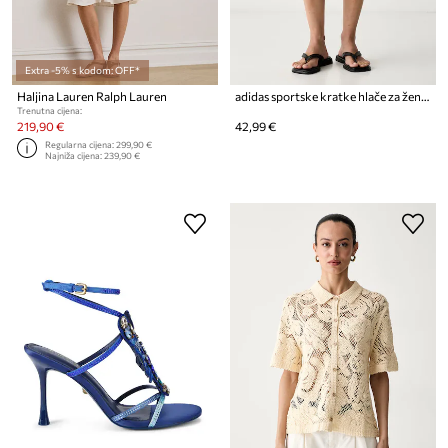
Extra -5% s kodom: OFF*
Haljina Lauren Ralph Lauren
adidas sportske kratke hlače za žene s pamukom Leopard Pack
Trenutna cijena:
219,90 €
42,99 €
Regularna cijena:
299,90 €
Najniža cijena:
239,90 €