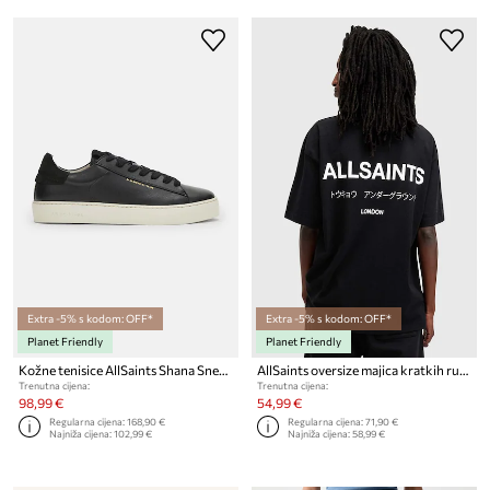
Extra -5% s kodom: OFF*
Extra -5% s kodom: OFF*
Planet Friendly
Planet Friendly
Kožne tenisice AllSaints Shana Sneaker
AllSaints oversize majica kratkih rukava za muškarce od pamuka
Trenutna cijena:
Trenutna cijena:
98,99 €
54,99 €
Regularna cijena:
168,90 €
Regularna cijena:
71,90 €
Najniža cijena:
102,99 €
Najniža cijena:
58,99 €