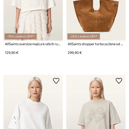
-15% s kodom: OFF*
-25% s kodom: OFF*
AllSaints oversize majica kratkih rukava ženska od pamuka ICON
AllSaints shopper torba za žene od brušene kože ARA
129,90 €
299,90 €