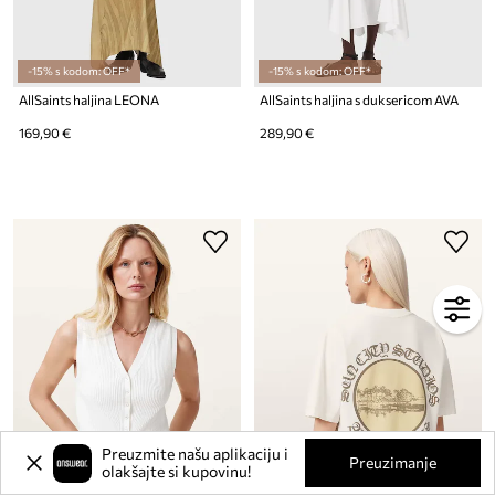
-15% s kodom: OFF*
-15% s kodom: OFF*
AllSaints haljina LEONA
AllSaints haljina s duksericom AVA
169,90 €
289,90 €
Preuzmite našu aplikaciju i
Preuzimanje
olakšajte si kupovinu!