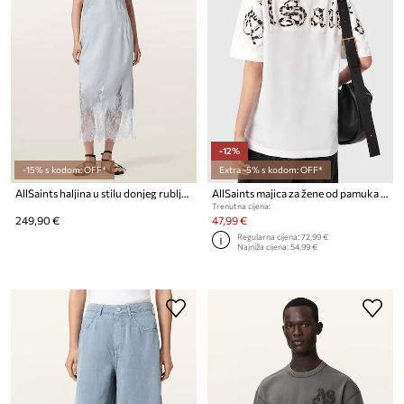
-12%
-15% s kodom: OFF*
Extra -5% s kodom: OFF*
AllSaints haljina u stilu donjeg rublja od lana SAMIA
AllSaints majica za žene od pamuka FUSE
Trenutna cijena:
249,90 €
47,99 €
Regularna cijena:
72,99 €
Najniža cijena:
54,99 €