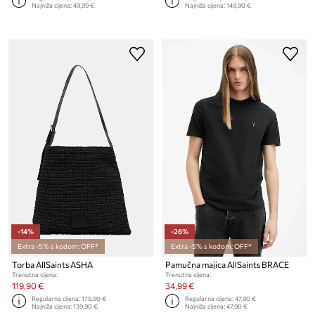
Najniža cijena:
49,99 €
Najniža cijena:
149,90 €
-14%
-26%
Extra -5% s kodom: OFF*
Extra -5% s kodom: OFF*
Torba AllSaints ASHA
Pamučna majica AllSaints BRACE
Trenutna cijena:
Trenutna cijena:
119,90 €
34,99 €
Regularna cijena:
179,90 €
Regularna cijena:
47,90 €
Najniža cijena:
139,90 €
Najniža cijena:
47,90 €