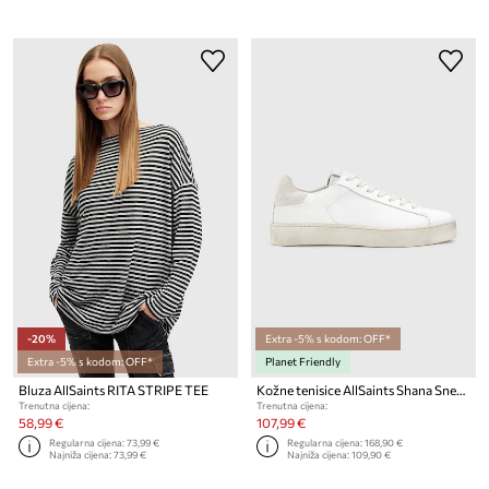
-20%
Extra -5% s kodom: OFF*
Extra -5% s kodom: OFF*
Planet Friendly
Bluza AllSaints RITA STRIPE TEE
Kožne tenisice AllSaints Shana Sneaker
Trenutna cijena:
Trenutna cijena:
58,99 €
107,99 €
Regularna cijena:
73,99 €
Regularna cijena:
168,90 €
Najniža cijena:
73,99 €
Najniža cijena:
109,90 €