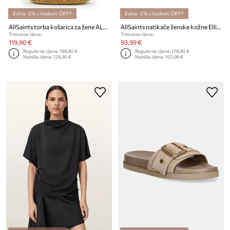
Extra -5% s kodom: OFF*
Extra -5% s kodom: OFF*
AllSaints torba košarica za žene ALBA
AllSaints natikače ženske kožne Ellie Western Sandals
Trenutna cijena:
Trenutna cijena:
119,90 €
93,99 €
Regularna cijena:
189,90 €
Regularna cijena:
178,90 €
Najniža cijena:
129,90 €
Najniža cijena:
102,99 €