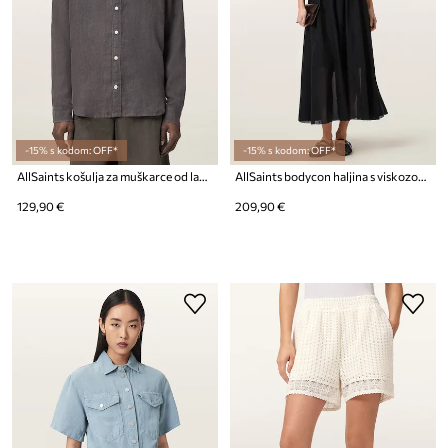
-15% s kodom: OFF*
-15% s kodom: OFF*
AllSaints košulja za muškarce od lana LOOM
AllSaints bodycon haljina s viskozom TEGAN
129,90 €
209,90 €