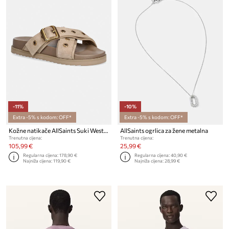
-11%
-10%
Extra -5% s kodom: OFF*
Extra -5% s kodom: OFF*
Kožne natikače AllSaints Suki Western Sandal
AllSaints ogrlica za žene metalna
Trenutna cijena:
Trenutna cijena:
105,99 €
25,99 €
Regularna cijena:
178,90 €
Regularna cijena:
40,90 €
Najniža cijena:
119,90 €
Najniža cijena:
28,99 €