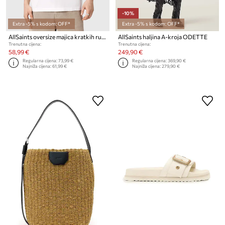
-10%
Extra -5% s kodom: OFF*
Extra -5% s kodom: OFF*
AllSaints oversize majica kratkih rukava za muškarce od pamuka CRAYO
AllSaints haljina A-kroja ODETTE
Trenutna cijena:
Trenutna cijena:
58,99 €
249,90 €
Regularna cijena:
73,99 €
Regularna cijena:
369,90 €
Najniža cijena:
61,99 €
Najniža cijena:
279,90 €