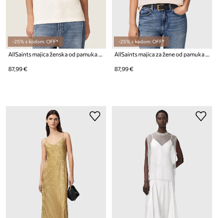
-25% s kodom: OFF*
-25% s kodom: OFF*
AllSaints majica ženska od pamuka INSIGNIA
AllSaints majica za žene od pamuka INSIGNIA
87,99 €
87,99 €