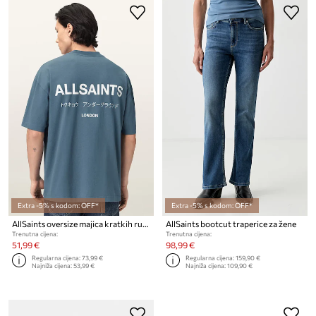
Extra -5% s kodom: OFF*
Extra -5% s kodom: OFF*
AllSaints oversize majica kratkih rukava za muškarce od pamuka MINA
AllSaints bootcut traperice za žene
Trenutna cijena:
Trenutna cijena:
51,99 €
98,99 €
Regularna cijena:
73,99 €
Regularna cijena:
159,90 €
Najniža cijena:
53,99 €
Najniža cijena:
109,90 €