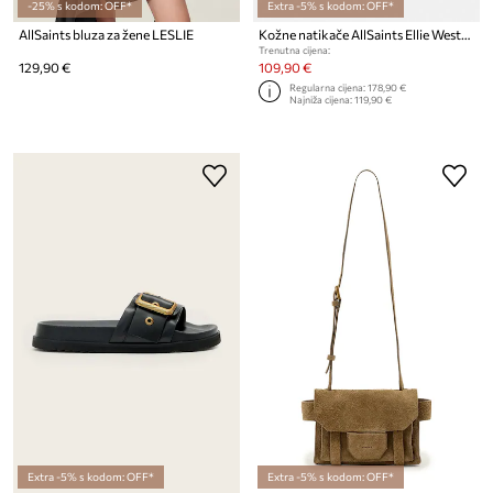
-25% s kodom: OFF*
Extra -5% s kodom: OFF*
AllSaints bluza za žene LESLIE
Kožne natikače AllSaints Ellie Western Sandal
Trenutna cijena:
129,90 €
109,90 €
Regularna cijena:
178,90 €
Najniža cijena:
119,90 €
Extra -5% s kodom: OFF*
Extra -5% s kodom: OFF*