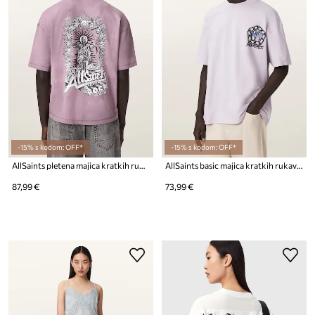
-15% s kodom: OFF*
-15% s kodom: OFF*
AllSaints pletena majica kratkih rukava za muškarce od pamuka s elastanom AVALON
AllSaints basic majica kratkih rukava muška s dodatkom lana AFFIX
87,99 €
73,99 €