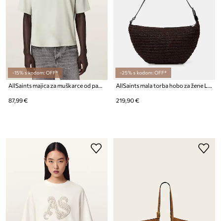
-15% s kodom: OFF*
-25% s kodom: OFF*
AllSaints majica za muškarce od pamuka INSIGNIA
AllSaints mala torba hobo za žene LUNA
87,99 €
219,90 €