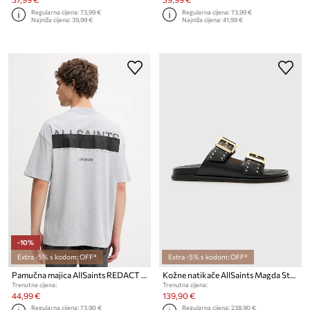
Regularna cijena:
73,99 €
Regularna cijena:
73,99 €
Najniža cijena:
39,99 €
Najniža cijena:
41,99 €
-10%
Extra -5% s kodom: OFF*
Extra -5% s kodom: OFF*
Pamučna majica AllSaints REDACT SS CREW
Kožne natikače AllSaints Magda Stud Sandal
Trenutna cijena:
Trenutna cijena:
44,99 €
139,90 €
Regularna cijena:
73,90 €
Regularna cijena:
238,90 €