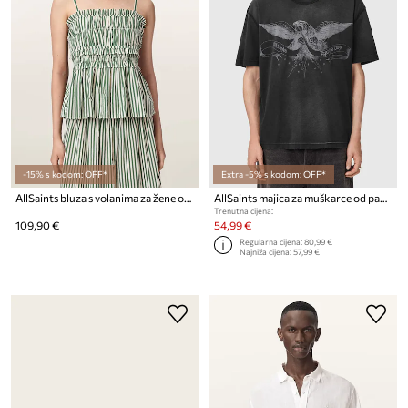
-15% s kodom: OFF*
Extra -5% s kodom: OFF*
AllSaints bluza s volanima za žene od pamuka KALI
AllSaints majica za muškarce od pamuka AETERNA
Trenutna cijena:
109,90 €
54,99 €
Regularna cijena:
80,99 €
Najniža cijena:
57,99 €