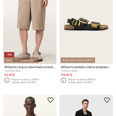
-11%
Extra -5% s kodom: OFF*
Extra -5% s kodom: OFF*
AllSaints cargo kratke hlače za muškarce od pamuka JACKSON
AllSaints sandale s niskim potplatom za žene od kože Staffa Sandal
Trenutna cijena:
Trenutna cijena:
93,99 €
119,90 €
Regularna cijena:
129,90 €
Regularna cijena:
188,90 €
Najniža cijena:
105,99 €
Najniža cijena:
129,90 €