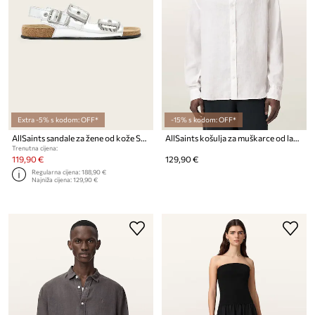
Extra -5% s kodom: OFF*
-15% s kodom: OFF*
AllSaints sandale za žene od kože Staffa Sandal
AllSaints košulja za muškarce od lana LOOM
Trenutna cijena:
119,90 €
129,90 €
Regularna cijena:
188,90 €
Najniža cijena:
129,90 €