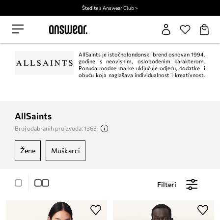
Štedite s Answear Club >
AllSaints je istočnolondonski brend osnovan 1994.
godine s neovisnim, oslobođenim karakterom.
Ponuda modne marke uključuje odjeću, dodatke i
obuću koja naglašava individualnost i kreativnost.
AllSaints posebno je poznat po svojim kožnim jaknama i motorističkim
čizmama.
AllSaints
Broj odabranih proizvoda: 1363
žene
muškarci
Filteri