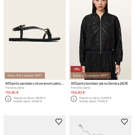
-11%
Extra -5% s kodom: OFF*
Extra -5% s kodom: OFF*
AllSaints sandale s otvorenom petom za žene od kože Tyla Eyelet Sandal
AllSaints bomber jakna ženska JADE
Trenutna cijena:
Trenutna cijena:
119,90 €
159,90 €
Regularna cijena:
148,90 €
Regularna cijena:
229,90 €
Najniža cijena:
129,90 €
Najniža cijena:
179,90 €