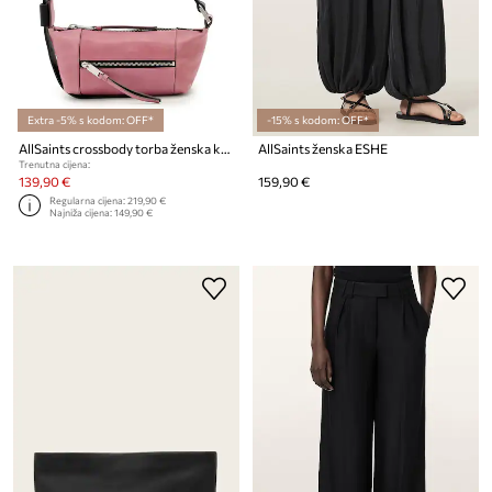
Extra -5% s kodom: OFF*
-15% s kodom: OFF*
AllSaints crossbody torba ženska kožna VEGA
AllSaints ženska ESHE
Trenutna cijena:
139,90 €
159,90 €
Regularna cijena:
219,90 €
Najniža cijena:
149,90 €