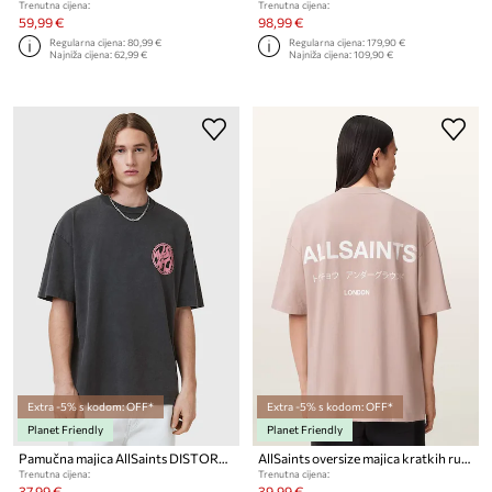
Trenutna cijena:
Trenutna cijena:
59,99 €
98,99 €
Regularna cijena:
80,99 €
Regularna cijena:
179,90 €
Najniža cijena:
62,99 €
Najniža cijena:
109,90 €
Extra -5% s kodom: OFF*
Extra -5% s kodom: OFF*
Planet Friendly
Planet Friendly
Pamučna majica AllSaints DISTORTION
AllSaints oversize majica kratkih rukava za muškarce od pamuka
Trenutna cijena:
Trenutna cijena:
37,99 €
39,99 €