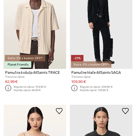
Extra -5% s kodom: OFF*
-21%
Planet Friendly
Extra -5% s kodom: OFF*
Pamučna košulja AllSaints TRACE
Pamučne hlače AllSaints SAGA
Trenutna cijena:
Trenutna cijena:
62,99 €
109,90 €
Regularna cijena:
109,90 €
Regularna cijena:
208,90 €
Najniža cijena:
66,99 €
Najniža cijena:
139,90 €