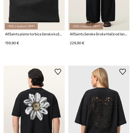
-15% s kodom: OFF*
-25% s kodom: OFF*
AllSaints pismo torbica ženska kožna BETTINA
AllSaints ženske široke hlače od lana CHARLEY
159,90 €
229,90 €