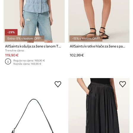
-29%
Extra -5% s kodom: OFF*
-15% s kodom: OFF*
AllSaints košulja za žene s lanom TOVE
AllSaints kratke hlače za žene s pamukom ELMA
Trenutna cijena:
119,90 €
102,99 €
Regularna cijena:
169,90 €
Najniža cijena:
169,90 €