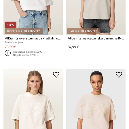
-15%
Extra -5% s kodom: OFF*
-25% s kodom: OFF*
AllSaints oversize majica kratkih rukava ženska od pamuka LOLA
AllSaints majica ženska pamučna INSIGNIA
Trenutna cijena:
73,99 €
87,99 €
Regularna cijena:
87,99 €
Najniža cijena:
87,99 €