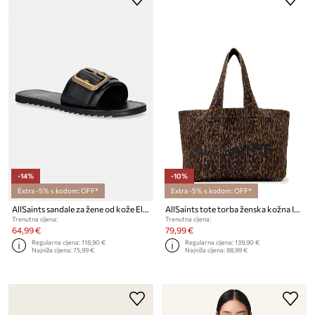
-14%
-10%
Extra -5% s kodom: OFF*
Extra -5% s kodom: OFF*
AllSaints sandale za žene od kože Ella Slider
AllSaints tote torba ženska kožna IZZY
Trenutna cijena:
Trenutna cijena:
64,99 €
79,99 €
Regularna cijena:
118,90 €
Regularna cijena:
139,90 €
Najniža cijena:
75,99 €
Najniža cijena:
88,99 €