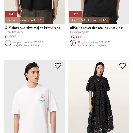
-16%
-16%
Extra -5% s kodom: OFF*
Extra -5% s kodom: OFF*
AllSaints oversize majica kratkih rukava za muškarce od pamuka PETALS
AllSaints oversize majica kratkih rukava ženska pamučna ESME
Trenutna cijena:
Trenutna cijena:
61,99 €
85,99 €
Regularna cijena:
73,99 €
Regularna cijena:
102,99 €
Najniža cijena:
73,99 €
Najniža cijena:
102,99 €