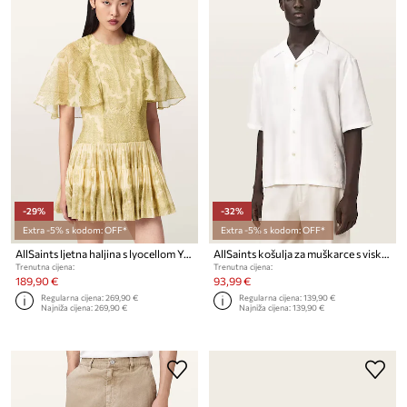
-29%
-32%
Extra -5% s kodom: OFF*
Extra -5% s kodom: OFF*
AllSaints ljetna haljina s lyocellom YANNA
AllSaints košulja za muškarce s viskozom PURLEY
Trenutna cijena:
Trenutna cijena:
189,90 €
93,99 €
Regularna cijena:
269,90 €
Regularna cijena:
139,90 €
Najniža cijena:
269,90 €
Najniža cijena:
139,90 €