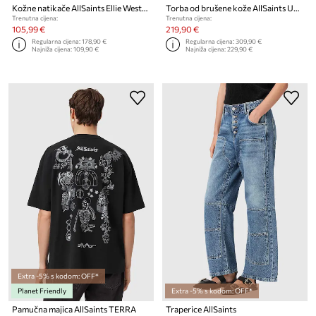
Kožne natikače AllSaints Ellie Western Sandals
Torba od brušene kože AllSaints URSA
Trenutna cijena:
Trenutna cijena:
105,99 €
219,90 €
Regularna cijena:
178,90 €
Regularna cijena:
309,90 €
Najniža cijena:
109,90 €
Najniža cijena:
229,90 €
Extra -5% s kodom: OFF*
Planet Friendly
Extra -5% s kodom: OFF*
Pamučna majica AllSaints TERRA
Traperice AllSaints