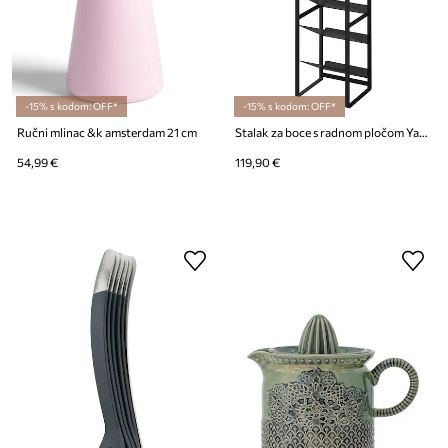
-15% s kodom: OFF*
-15% s kodom: OFF*
Ručni mlinac &k amsterdam 21 cm
Stalak za boce s radnom pločom Yamazaki Tower 88,5 cm
54,99 €
119,90 €