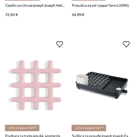
Cjedilo za citruse Joseph Joseph Helix
Posudica za sol i papar ferm LIVING
25,90 €
44,99 €
-25% s kodom: OFF*
-25% s kodom: OFF*
Podloga za topla jela &k amsterdam grid pink
Sušilica za posuđe Joseph Joseph Extend™