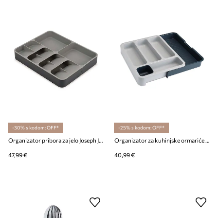
-30% s kodom: OFF*
-25% s kodom: OFF*
Organizator pribora za jelo Joseph Joseph DrawerStore
Organizator za kuhinjske ormariće Joseph Joseph
47,99 €
40,99 €