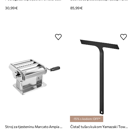
30,99 €
85,99 €
-15% s kodom: OFF*
Stroj za tjesteninu Marcato Ampia 150 Classic
Čistač tuša s kukom Yamazaki Tower