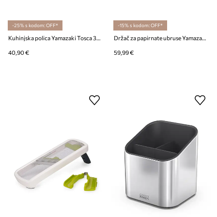
-25% s kodom: OFF*
-15% s kodom: OFF*
Kuhinjska polica Yamazaki Tosca 30,5 x 14 x 14,5 cm
Držač za papirnate ubruse Yamazaki
40,90 €
59,99 €