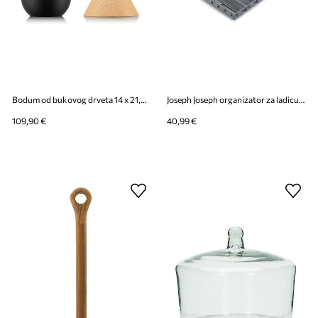
Bodum od bukovog drveta 14 x 21,5 x 22,2 cm
Joseph Joseph organizator za ladicu od plastike
109,90 €
40,99 €