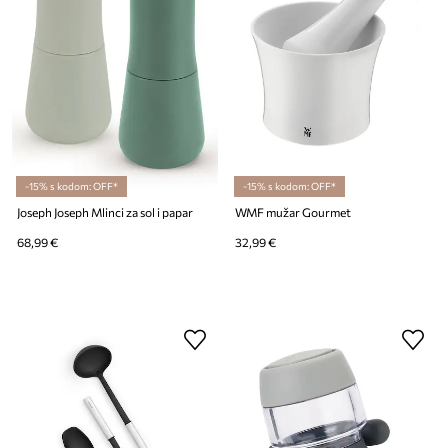
-15% s kodom: OFF*
-15% s kodom: OFF*
Joseph Joseph Mlinci za sol i papar
WMF mužar Gourmet
68,99 €
32,99 €