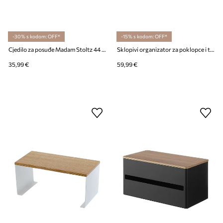
-30% s kodom: OFF*
-15% s kodom: OFF*
Cjedilo za posuđe Madam Stoltz 44 x 32 x 15 cm
Sklopivi organizator za poklopce i tave Yamazaki Tower 45-82 x 20 x 17,5 cm
35,99 €
59,99 €