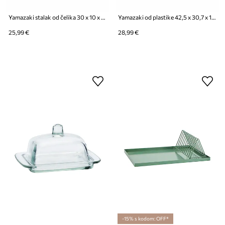
Yamazaki stalak od čelika 30 x 10 x 25 cm
Yamazaki od plastike 42,5 x 30,7 x 1,5 cm
25,99 €
28,99 €
-15% s kodom: OFF*