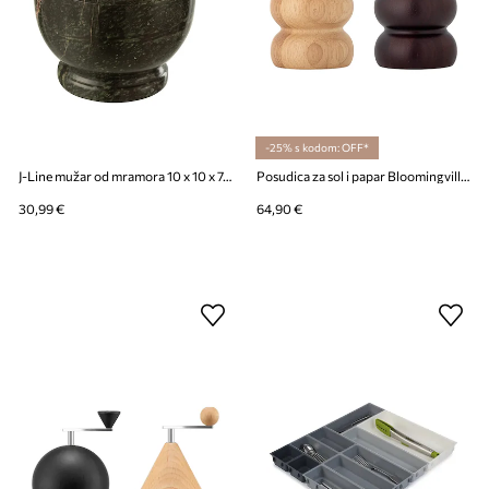
-25% s kodom: OFF*
J-Line mužar od mramora 10 x 10 x 7,5 cm
Posudica za sol i papar Bloomingville Marge 7,5 x 13 cm
30,99 €
64,90 €