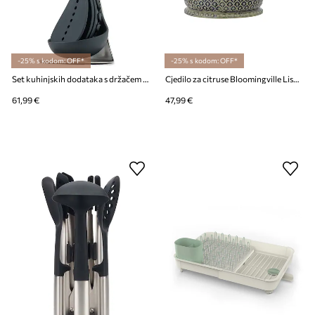
-25% s kodom: OFF*
-25% s kodom: OFF*
Set kuhinjskih dodataka s držačem Joseph Joseph Nest 100 Collection 5-pack
Cjedilo za citruse Bloomingville Liselu 720 ml
61,99 €
47,99 €