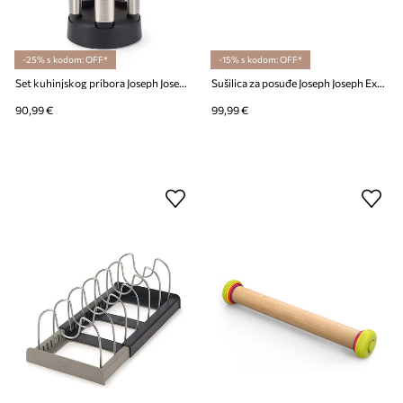
-25% s kodom: OFF*
-15% s kodom: OFF*
Set kuhinjskog pribora Joseph Joseph Elevate Fusion 6-pack
Sušilica za posuđe Joseph Joseph Extend™
90,99 €
99,99 €