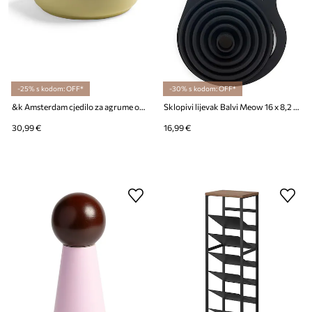
-25% s kodom: OFF*
-30% s kodom: OFF*
&k Amsterdam cjedilo za agrume od kamenine 18 x 16 x 5 cm
Sklopivi lijevak Balvi Meow 16 x 8,2 x 2,8 cm
30,99 €
16,99 €