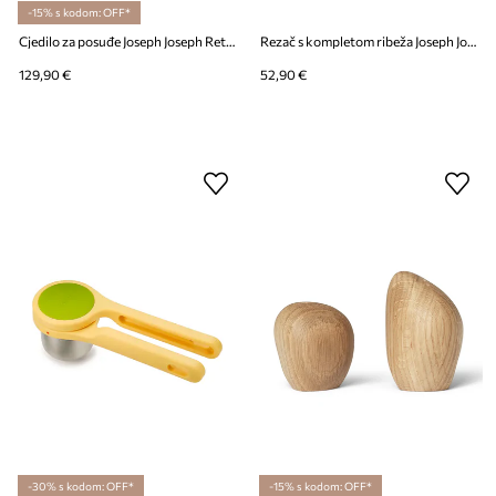
-15% s kodom: OFF*
Cjedilo za posuđe Joseph Joseph Rethink Your Sink
Rezač s kompletom ribeža Joseph Joseph
129,90 €
52,90 €
-30% s kodom: OFF*
-15% s kodom: OFF*