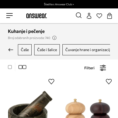
Štedite s Answear Club >
Kuhanje i pečenje
Broj odabranih proizvoda: 740
čaše
čaše i šalice
čuvanje hrane i organizacija
Filteri