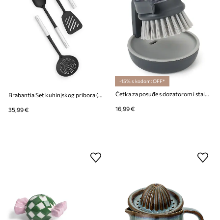
-15% s kodom: OFF*
Četka za posuđe s dozatorom i stalkom Joseph Joseph Palm Scrub™
Brabantia Set kuhinjskog pribora (4-pack)
16,99 €
35,99 €