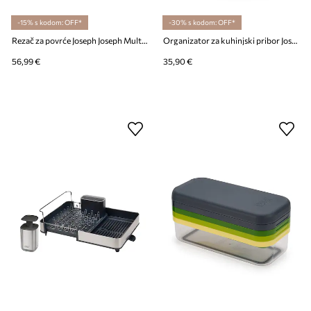
-15% s kodom: OFF*
-30% s kodom: OFF*
Rezač za povrće Joseph Joseph Multi-Grip Plus 38 cm
Organizator za kuhinjski pribor Joseph Joseph Surface 16,9 x 15 x 14 cm
56,99 €
35,90 €