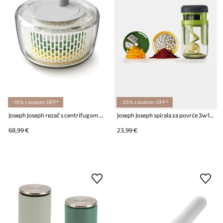
-15% s kodom: OFF*
-25% s kodom: OFF*
Joseph Joseph rezač s centrifugom za salatu MultiPrepare
Joseph Joseph spirala za povrće 3w1 Spiro™
68,99 €
23,99 €