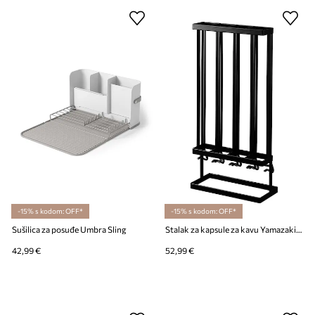
-15% s kodom: OFF*
-15% s kodom: OFF*
Sušilica za posuđe Umbra Sling
Stalak za kapsule za kavu Yamazaki Tower
42,99 €
52,99 €