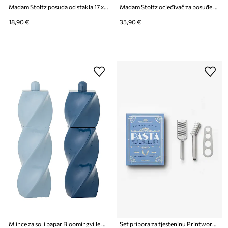
Madam Stoltz posuda od stakla 17 x 12 x 10 cm
Madam Stoltz ocjeđivač za posuđe od željeza 44 x 32 x 15 cm
18,90 €
35,90 €
Mlince za sol i papar Bloomingville Riley 18,5 cm
Set pribora za tjesteninu Printworks Pasta Tools 20 x 27,5 cm