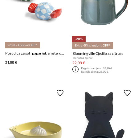
-20%
-25% s kodom: OFF*
Extra -5% s kodom: OFF*
Posudica za sol i papar &k amsterdam Candy Check
Bloomingville Cjedilo za citruse
Trenutna cijena:
21,99 €
22,99 €
Regularna cijena:
28,99 €
Najniža cijena:
28,99 €