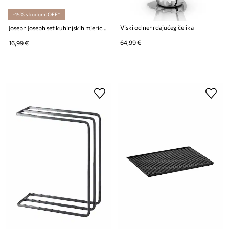
-15% s kodom: OFF*
Viski od nehrđajućeg čelika
Joseph Joseph set kuhinjskih mjerica Nest Measure (8-pack)
64,99 €
16,99 €