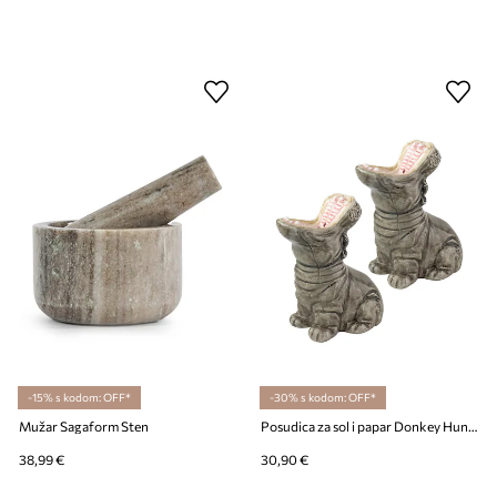
-15% s kodom: OFF*
-30% s kodom: OFF*
Mužar Sagaform Sten
Posudica za sol i papar Donkey Hungry Hippos
38,99 €
30,90 €