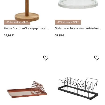
-25% s kodom: OFF*
-15% s kodom: OFF*
House Doctor ručka za papirnate ručnike od drveta akacije 33 x 14 cm
Stalak za kolače sa zvonom Madam Stoltz 20 x 17 cm
32,99 €
37,99 €