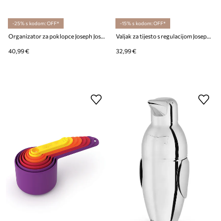
-25% s kodom: OFF*
-15% s kodom: OFF*
Organizator za poklopce Joseph Joseph DrawerStore
Valjak za tijesto s regulacijom Joseph Joseph New
40,99 €
32,99 €