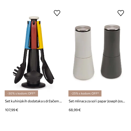
-30% s kodom: OFF*
-25% s kodom: OFF*
Set kuhinjskih dodataka s držačem Joseph Joseph Elevate™ 7-pack
Set mlinaca za sol i papar Joseph Joseph Milltop
107,99 €
68,99 €