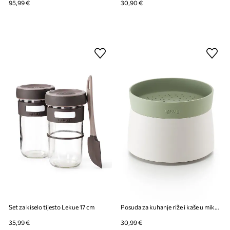
95,99 €
30,90 €
Set za kiselo tijesto Lekue 17 cm
Posuda za kuhanje riže i kaše u mikrovalnoj pećnici. Lekue Quick Quinoa & Rice Cooker
35,99 €
30,99 €