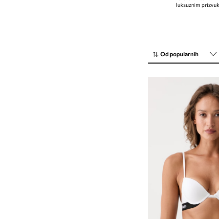
luksuznim prizvu
Od popularnih