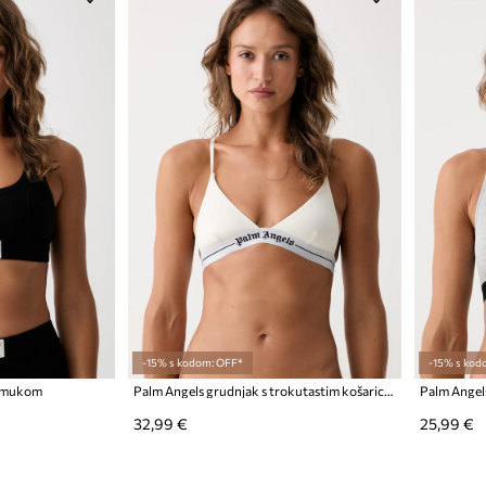
-15% s kodom: OFF*
-15% s kod
pamukom
Palm Angels grudnjak s trokutastim košaricama
32,99 €
25,99 €