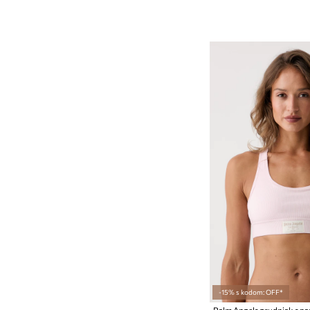
-15% s kodom: OFF*
Palm Angels grudnjak s 