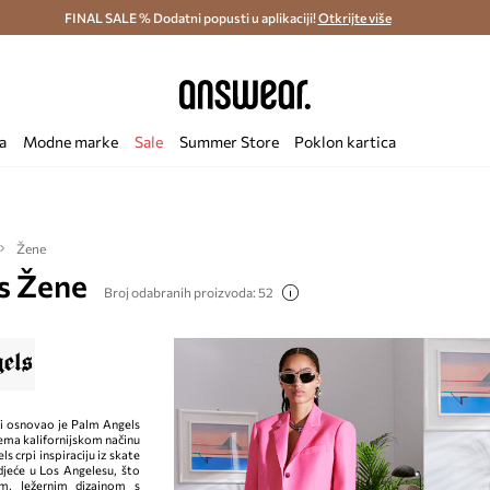
ostava i povrat (od 70€) >
FINAL SALE % Dodatni popusti u aplikaciji!
Dostava u roku 48 sati >
Otkrijte više
Štedite s 
a
Modne marke
Sale
Summer Store
Poklon kartica
Žene
s Žene
Broj odabranih proizvoda: 52
i osnovao je Palm Angels
rema kalifornijskom načinu
s crpi inspiraciju iz skate
odjeće u Los Angelesu, što
nim, ležernim dizajnom s