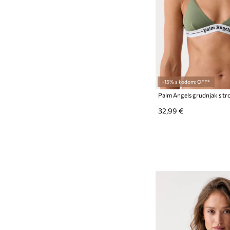
-15% s kodom: OFF*
32,99 €