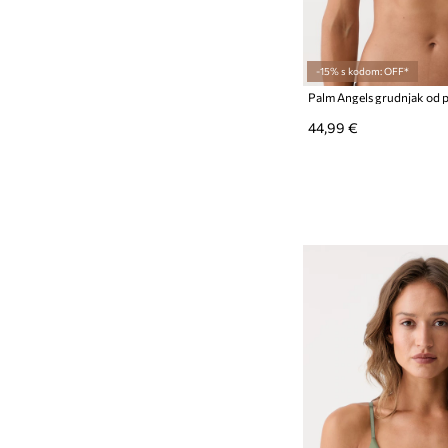
-15% s kodom: OFF*
44,99 €