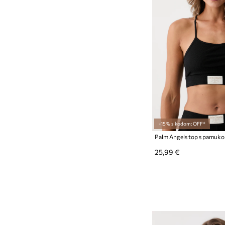
-15% s kodom: OFF*
Palm Angels top s pamuk
25,99 €