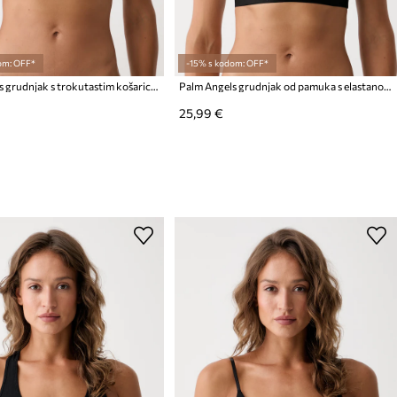
om: OFF*
-15% s kodom: OFF*
Palm Angels grudnjak s trokutastim košaricama s pamukom
Palm Angels grudnjak od pamuka s elastanom
25,99 €