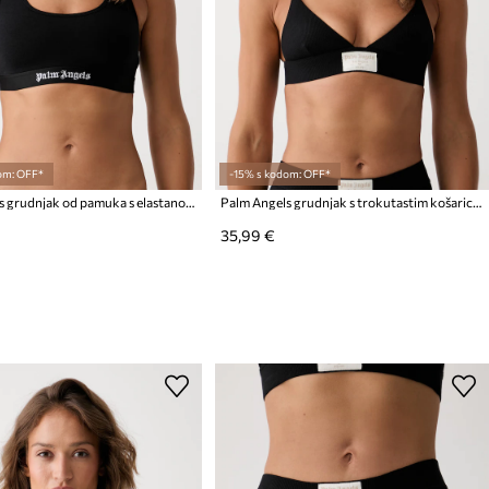
om: OFF*
-15% s kodom: OFF*
Palm Angels grudnjak od pamuka s elastanom
Palm Angels grudnjak s trokutastim košaricama od pamuka s elastanom
35,99 €