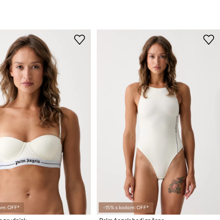
om: OFF*
-15% s kodom: OFF*
s grudnjak
Palm Angels bodi za žene