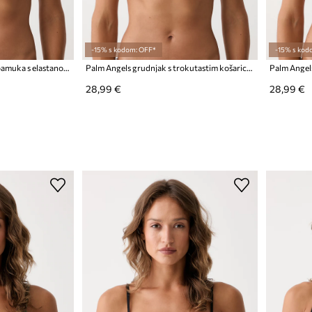
-15% s kodom: OFF*
-15% s kod
Palm Angels grudnjak od pamuka s elastanom
Palm Angels grudnjak s trokutastim košaricama s pamukom
28,99 €
28,99 €