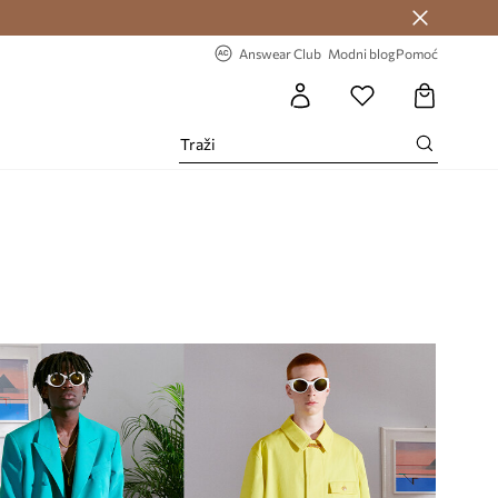
Answear Club >
-20% na prvu narudžbu >
Answear Club
Modni blog
Pomoć