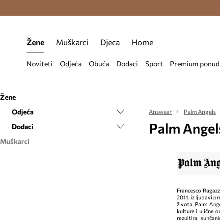
Premium Fashion Benefits >
Besplatna d
Žene
Muškarci
Djeca
Home
Noviteti
Odjeća
Obuća
Dodaci
Sport
Premium ponud
Žene
Odjeća
Answear
Palm Angels
Palm Angel
Dodaci
Donje rublje
Muškarci
Naočale
Odjeća
Dodaci
Donje rublje
Majice i polo majice
Naočale
Francesco Ragazz
2011. iz ljubavi p
života. Palm Angel
kulture i ulične 
rezultira sunča