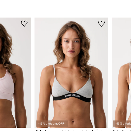
-15% s kodom: OFF*
-15% s kod
pamukom
Palm Angels grudnjak s trokutastim košaricama s pamukom
Palm Angel