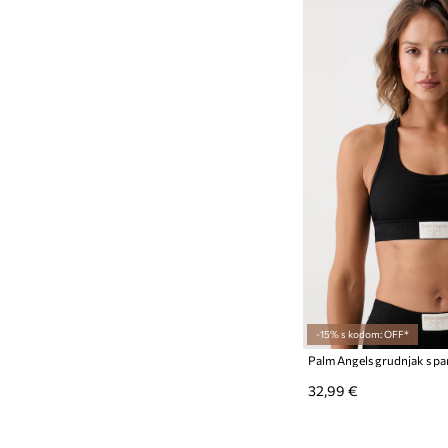
-15% s kodom: OFF*
Palm Angels grudnjak s 
32,99 €