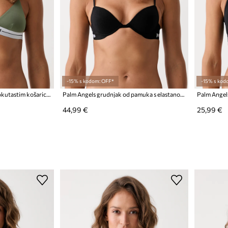
-15% s kodom: OFF*
-15% s kod
Palm Angels grudnjak s trokutastim košaricama
Palm Angels grudnjak od pamuka s elastanom
44,99 €
25,99 €