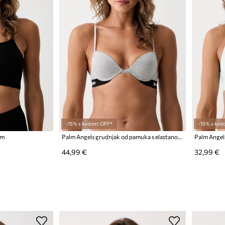
-15% s kodom: OFF*
-15% s kod
om
Palm Angels grudnjak od pamuka s elastanom
Palm Angel
44,99 €
32,99 €