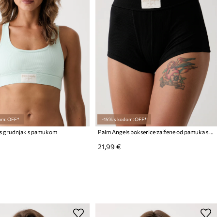
om: OFF*
-15% s kodom: OFF*
s grudnjak s pamukom
Palm Angels bokserice za žene od pamuka s elastanom
21,99 €