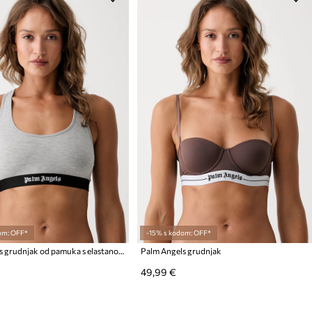
om: OFF*
-15% s kodom: OFF*
Palm Angels grudnjak od pamuka s elastanom
Palm Angels grudnjak
49,99 €