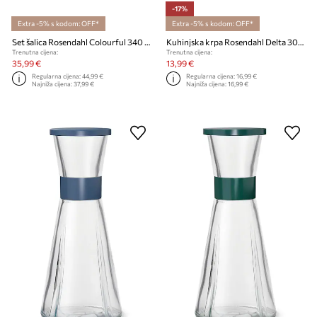
-17%
Extra -5% s kodom: OFF*
Extra -5% s kodom: OFF*
Set šalica Rosendahl Colourful 340 ml 2-pack
Kuhinjska krpa Rosendahl Delta 30 x 30 cm
Trenutna cijena:
Trenutna cijena:
35,99 €
13,99 €
Regularna cijena:
44,99 €
Regularna cijena:
16,99 €
Najniža cijena:
37,99 €
Najniža cijena:
16,99 €