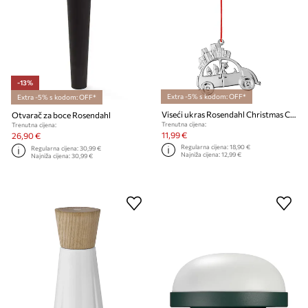
-13%
Extra -5% s kodom: OFF*
Extra -5% s kodom: OFF*
Viseći ukras Rosendahl Christmas Car 9 x 6,5 cm
Otvarač za boce Rosendahl
Trenutna cijena:
Trenutna cijena:
11,99 €
26,90 €
Regularna cijena:
18,90 €
Regularna cijena:
30,99 €
Najniža cijena:
12,99 €
Najniža cijena:
30,99 €