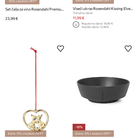
Extra -5% s kodom: OFF*
-15% s kodom: OFF*
Viseći ukras Rosendahl Kissing Elves 6,5 cm
Set čaša za vino Rosendahl Premium 540 ml 2-pack
Trenutna cijena:
11,99 €
23,99 €
Regularna cijena:
18,90 €
Najniža cijena:
12,99 €
-13%
Extra -5% s kodom: OFF*
Extra -5% s kodom: OFF*