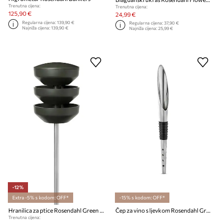
Trenutna cijena:
Trenutna cijena:
125,90 €
24,99 €
Regularna cijena:
139,90 €
Regularna cijena:
37,90 €
Najniža cijena:
139,90 €
Najniža cijena:
25,99 €
-12%
Extra -5% s kodom: OFF*
-15% s kodom: OFF*
Hranilica za ptice Rosendahl Green Recycled
Čep za vino s ljevkom Rosendahl Grand Cru
Trenutna cijena: