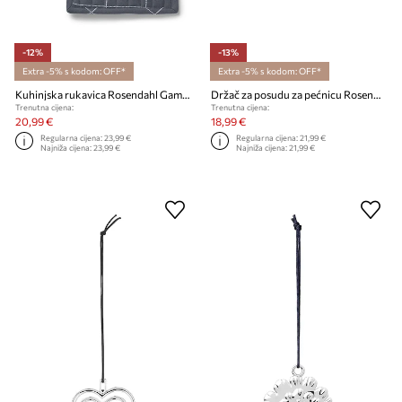
-12%
-13%
Extra -5% s kodom: OFF*
Extra -5% s kodom: OFF*
Kuhinjska rukavica Rosendahl Gamma 2-pack
Držač za posudu za pećnicu Rosendahl Grand Cru
Trenutna cijena:
Trenutna cijena:
20,99 €
18,99 €
Regularna cijena:
23,99 €
Regularna cijena:
21,99 €
Najniža cijena:
23,99 €
Najniža cijena:
21,99 €