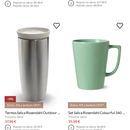
Regularna cijena:
107,99 €
Regularna cijena:
80,99 €
Najniža cijena:
88,99 €
Najniža cijena:
60,99 €
-11%
Extra -5% s kodom: OFF*
Extra -5% s kodom: OFF*
Termos šalica Rosendahl Outdoor 400 ml
Set šalica Rosendahl Colourful 340 ml 2-pack
Trenutna cijena:
Trenutna cijena:
37,99 €
35,99 €
Regularna cijena:
42,99 €
Regularna cijena:
44,99 €
Najniža cijena:
42,99 €
Najniža cijena:
37,99 €