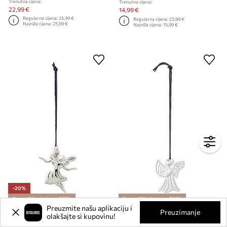
Trenutna cijena:
Trenutna cijena:
22,99 €
14,99 €
Regularna cijena:
25,99 €
Regularna cijena:
23,99 €
Najniža cijena:
25,99 €
Najniža cijena:
15,99 €
-20%
Extra -5% s kodom: OFF*
Extra -5% s kodom: OFF*
Preuzmite našu aplikaciju i
Preuzimanje
Viseći ukras Rosendahl .Dancing Angel
Ukras za bor Rosendahl Harp Angel
olakšajte si kupovinu!
Trenutna cijena:
Trenutna cijena: