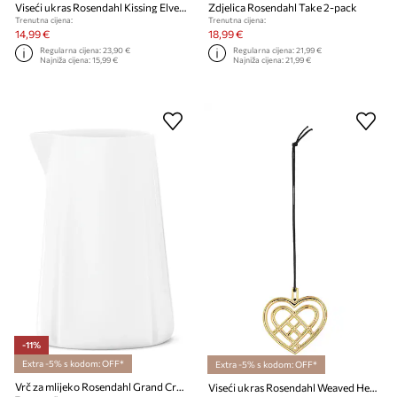
Viseći ukras Rosendahl Kissing Elves 6,5 cm
Zdjelica Rosendahl Take 2-pack
Trenutna cijena:
Trenutna cijena:
14,99 €
18,99 €
Regularna cijena:
23,90 €
Regularna cijena:
21,99 €
Najniža cijena:
15,99 €
Najniža cijena:
21,99 €
-11%
Extra -5% s kodom: OFF*
Extra -5% s kodom: OFF*
Vrč za mlijeko Rosendahl Grand Cru 0,4 L
Viseći ukras Rosendahl Weaved Heart