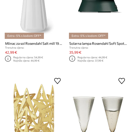
Extra -5% s kodom: OFF*
Extra -5% s kodom: OFF*
Mlinac za sol Rosendahl Salt mill 19 cm
Solarna lampa Rosendahl Soft Spot Solar Dots 11,5 cm
Trenutna cijena:
Trenutna cijena:
42,99 €
35,99 €
Regularna cijena:
54,99 €
Regularna cijena:
44,99 €
Najniža cijena:
44,99 €
Najniža cijena:
37,99 €