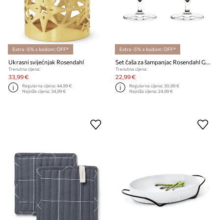
Extra -5% s kodom: OFF*
Extra -5% s kodom: OFF*
Ukrasni svijećnjak Rosendahl
Set čaša za šampanjac Rosendahl Grand Cru Nouveau 200 ml 2-pack
Trenutna cijena:
Trenutna cijena:
33,99 €
22,99 €
Regularna cijena:
44,99 €
Regularna cijena:
30,99 €
Najniža cijena:
34,99 €
Najniža cijena:
24,99 €