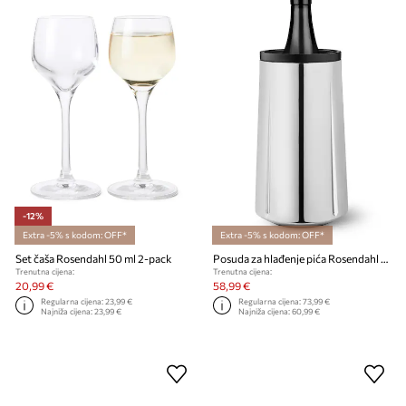
-12%
Extra -5% s kodom: OFF*
Extra -5% s kodom: OFF*
Set čaša Rosendahl 50 ml 2-pack
Posuda za hlađenje pića Rosendahl Grand Cru
Trenutna cijena:
Trenutna cijena:
20,99 €
58,99 €
Regularna cijena:
23,99 €
Regularna cijena:
73,99 €
Najniža cijena:
23,99 €
Najniža cijena:
60,99 €