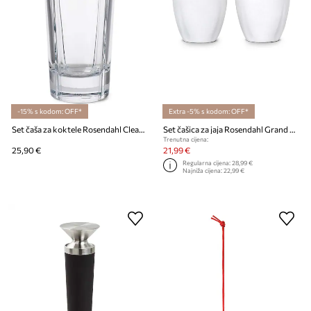
-15% s kodom: OFF*
Extra -5% s kodom: OFF*
Set čaša za koktele Rosendahl Clear Grand Cru 4-pack
Set čašica za jaja Rosendahl Grand Cru 2-pack
Trenutna cijena:
25,90 €
21,99 €
Regularna cijena:
28,99 €
Najniža cijena:
22,99 €