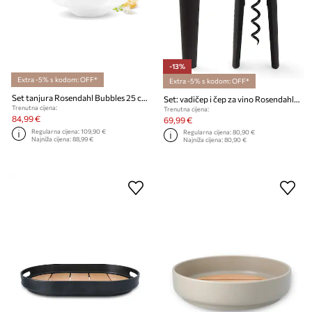
-13%
Extra -5% s kodom: OFF*
Extra -5% s kodom: OFF*
Set tanjura Rosendahl Bubbles 25 cm 4-pack
Set: vadičep i čep za vino Rosendahl Grand Cru Barware
Trenutna cijena:
Trenutna cijena:
84,99 €
69,99 €
Regularna cijena:
109,90 €
Regularna cijena:
80,90 €
Najniža cijena:
88,99 €
Najniža cijena:
80,90 €