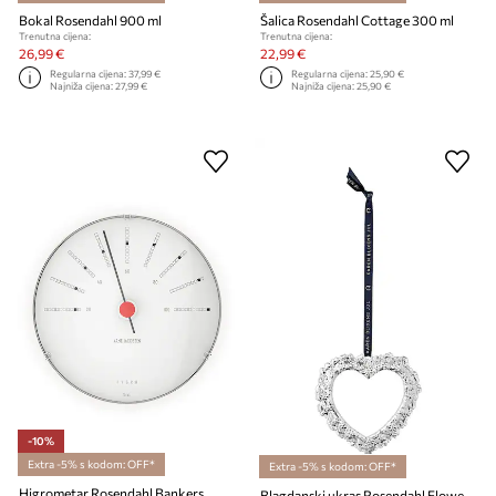
Bokal Rosendahl 900 ml
Šalica Rosendahl Cottage 300 ml
Trenutna cijena:
Trenutna cijena:
26,99 €
22,99 €
Regularna cijena:
37,99 €
Regularna cijena:
25,90 €
Najniža cijena:
27,99 €
Najniža cijena:
25,90 €
-10%
Extra -5% s kodom: OFF*
Extra -5% s kodom: OFF*
Higrometar Rosendahl Bankers
Blagdanski ukras Rosendahl Flower In Layers