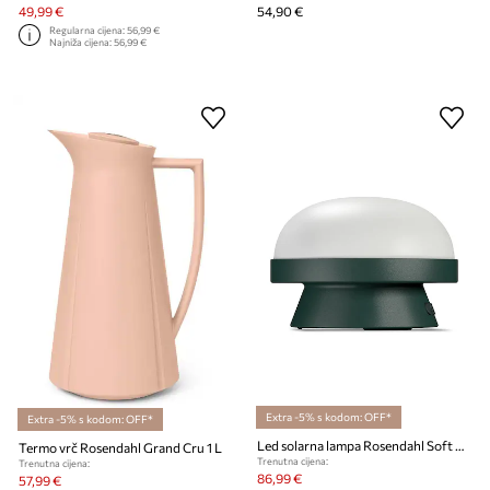
49,99 €
54,90 €
Regularna cijena:
56,99 €
Najniža cijena:
56,99 €
Extra -5% s kodom: OFF*
Extra -5% s kodom: OFF*
Led solarna lampa Rosendahl Soft Spot Solar Dots 21 cm
Termo vrč Rosendahl Grand Cru 1 L
Trenutna cijena:
Trenutna cijena:
86,99 €
57,99 €