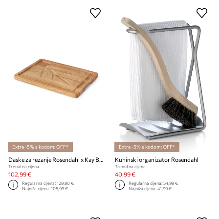
Extra -5% s kodom: OFF*
Extra -5% s kodom: OFF*
Daske za rezanje Rosendahl x Kay Bojesen Menageri
Kuhinski organizator Rosendahl
Trenutna cijena:
Trenutna cijena:
102,99 €
40,99 €
Regularna cijena:
129,90 €
Regularna cijena:
54,99 €
Najniža cijena:
105,99 €
Najniža cijena:
41,99 €