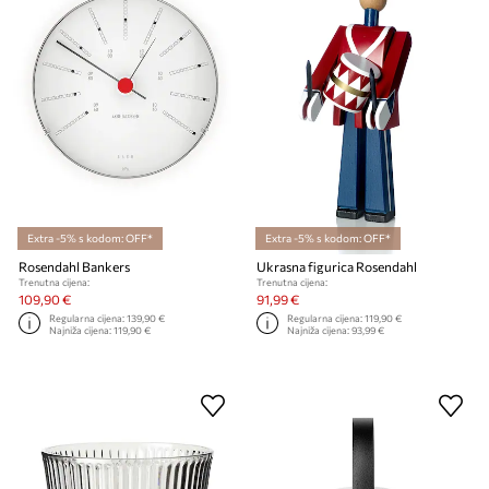
Extra -5% s kodom: OFF*
Extra -5% s kodom: OFF*
Rosendahl Bankers
Ukrasna figurica Rosendahl
Trenutna cijena:
Trenutna cijena:
109,90 €
91,99 €
Regularna cijena:
139,90 €
Regularna cijena:
119,90 €
Najniža cijena:
119,90 €
Najniža cijena:
93,99 €