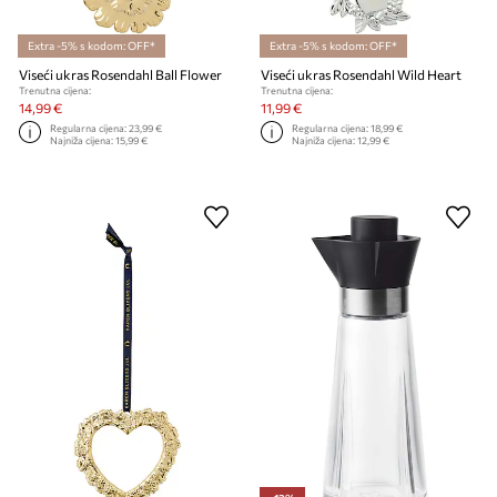
Extra -5% s kodom: OFF*
Extra -5% s kodom: OFF*
Viseći ukras Rosendahl Ball Flower
Viseći ukras Rosendahl Wild Heart
Trenutna cijena:
Trenutna cijena:
14,99 €
11,99 €
Regularna cijena:
23,99 €
Regularna cijena:
18,99 €
Najniža cijena:
15,99 €
Najniža cijena:
12,99 €