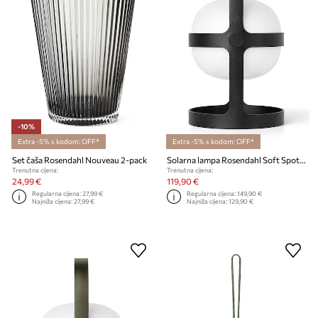
-10%
Extra -5% s kodom: OFF*
Extra -5% s kodom: OFF*
Set čaša Rosendahl Nouveau 2-pack
Solarna lampa Rosendahl Soft Spot Solar
Trenutna cijena:
Trenutna cijena:
24,99 €
119,90 €
Regularna cijena:
27,99 €
Regularna cijena:
149,90 €
Najniža cijena:
27,99 €
Najniža cijena:
129,90 €