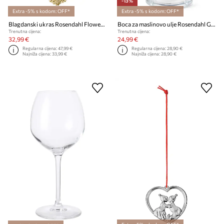
-13%
Extra -5% s kodom: OFF*
Extra -5% s kodom: OFF*
Blagdanski ukras Rosendahl Flower In lLayers
Boca za maslinovo ulje Rosendahl Grand Cru 200 ml
Trenutna cijena:
Trenutna cijena:
32,99 €
24,99 €
Regularna cijena:
47,99 €
Regularna cijena:
28,90 €
Najniža cijena:
33,99 €
Najniža cijena:
28,90 €