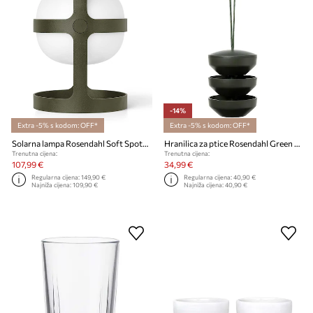
-14%
Extra -5% s kodom: OFF*
Extra -5% s kodom: OFF*
Solarna lampa Rosendahl Soft Spot Solar
Hranilica za ptice Rosendahl Green Recycled
Trenutna cijena:
Trenutna cijena:
107,99 €
34,99 €
Regularna cijena:
149,90 €
Regularna cijena:
40,90 €
Najniža cijena:
109,90 €
Najniža cijena:
40,90 €