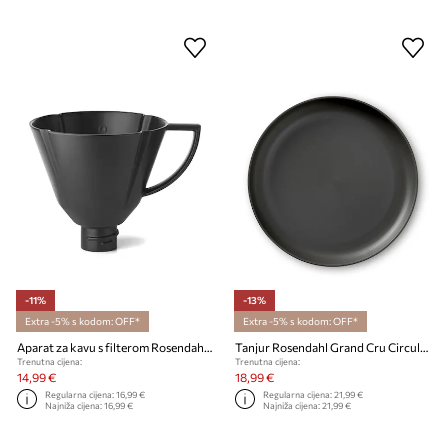
-11%
-13%
Extra -5% s kodom: OFF*
Extra -5% s kodom: OFF*
Aparat za kavu s filterom Rosendahl Grand Cru
Tanjur Rosendahl Grand Cru Circular Renew 2-pack
Trenutna cijena:
Trenutna cijena:
14,99 €
18,99 €
Regularna cijena:
16,99 €
Regularna cijena:
21,99 €
Najniža cijena:
16,99 €
Najniža cijena:
21,99 €