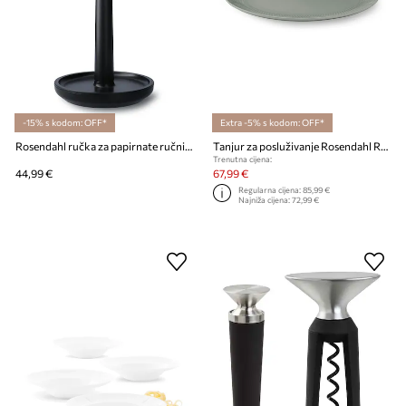
-15% s kodom: OFF*
Extra -5% s kodom: OFF*
Rosendahl ručka za papirnate ručnike od bukovog drveta 30 cm
Tanjur za posluživanje Rosendahl Rhombe 28,5 x 21,5 cm
Trenutna cijena:
44,99 €
67,99 €
Regularna cijena:
85,99 €
Najniža cijena:
72,99 €