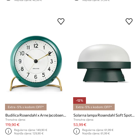
-12%
Extra -5% s kodom: OFF*
Extra -5% s kodom: OFF*
Budilica Rosendahl x Arne Jacobsen 11 cm
Solarna lampa Rosendahl Soft Spot Solar Dots 14,5 cm
Trenutna cijena:
Trenutna cijena:
119,90 €
53,99 €
Regularna cijena:
149,90 €
Regularna cijena:
61,99 €
Najniža cijena:
129,90 €
Najniža cijena:
61,99 €