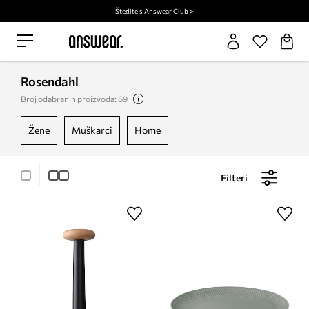
Štedite s Answear Club >
Rosendahl
Broj odabranih proizvoda: 69
žene
muškarci
home
Filteri