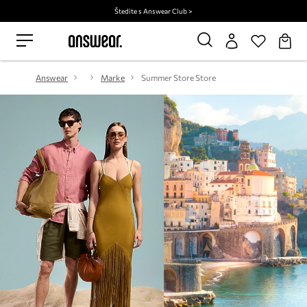
Štedite s Answear Club >
Answear
Marke
Summer Store Store