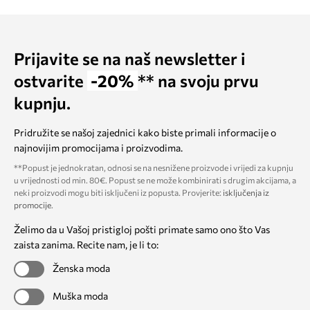
Prijavite se na naš newsletter i
ostvarite
-20%
** na svoju prvu
kupnju.
Pridružite se našoj zajednici kako biste primali informacije o
najnovijim promocijama i proizvodima.
**Popust je jednokratan, odnosi se na nesnižene proizvode i vrijedi za kupnju
u vrijednosti od min. 80€. Popust se ne može kombinirati s drugim akcijama, a
neki proizvodi mogu biti isključeni iz popusta. Provjerite:
isključenja iz
promocije
.
Želimo da u Vašoj pristigloj pošti primate samo ono što Vas
zaista zanima. Recite nam, je li to:
Ženska moda
Muška moda