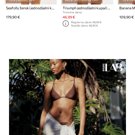
Seafolly ženski jednodijelni kupaći kostim Ring Front
Triumph jednodijelni kupaći kostim za žene Summer Dune
Trenutna cijena:
179,90 €
46,99 €
109,90 €
Regularna cijena:
68,99 €
Najniža cijena:
68,99 €