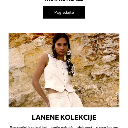
Pogledajte
LANENE KOLEKCIJE
Prozračni krojevi koji jamče najveću udobnost - u savršenom