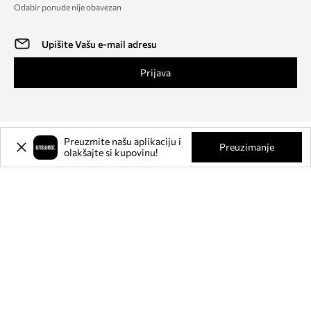
Odabir ponude nije obavezan
Prijava
Preuzmite našu aplikaciju i
Preuzimanje
olakšajte si kupovinu!
Answear Club
Kreirajte korisnički račun i uštedite pri svakoj kupnji. U Answear
Clubu dobivate do
20%
trajnog popusta od regularnih cijena.
Otkrijte više