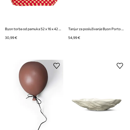
Byon torba od pamuka 52 x 16 x 42 cm
Tanjur za posluživanje Byon Porto 18 x 30 cm
30,99 €
54,99 €