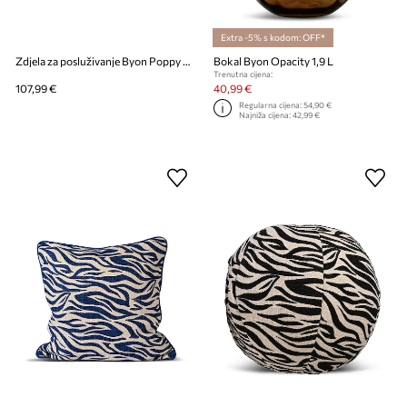
Extra -5% s kodom: OFF*
Zdjela za posluživanje Byon Poppy 30 cm L
Bokal Byon Opacity 1,9 L
Trenutna cijena:
107,99 €
40,99 €
Regularna cijena:
54,90 €
Najniža cijena:
42,99 €