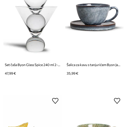
Set čaša Byon Glass Spice 240 ml 2-pack
Šalica za kavu s tanjurićem Byon Jade 250 ml
47,99 €
35,99 €