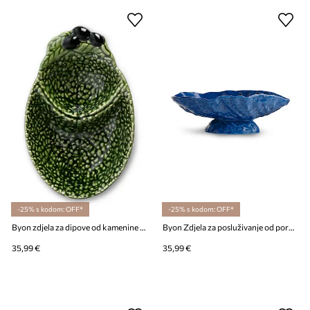
-25% s kodom: OFF*
-25% s kodom: OFF*
Byon zdjela za dipove od kamenine 22 x 14 x 5 cm
Byon Zdjela za posluživanje od porculana 19,5 x 11,5 x 7 cm
35,99 €
35,99 €