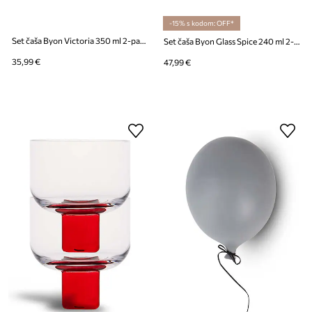
-15% s kodom: OFF*
Set čaša Byon Victoria 350 ml 2-pack
Set čaša Byon Glass Spice 240 ml 2-pack
35,99 €
47,99 €