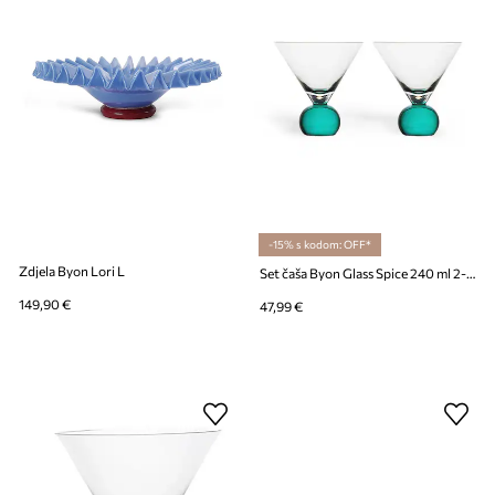
-15% s kodom: OFF*
Zdjela Byon Lori L
Set čaša Byon Glass Spice 240 ml 2-pack
149,90 €
47,99 €