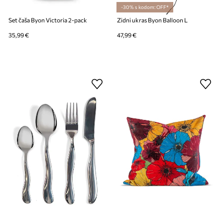
-30% s kodom: OFF*
Set čaša Byon Victoria 2-pack
Zidni ukras Byon Balloon L
35,99 €
47,99 €