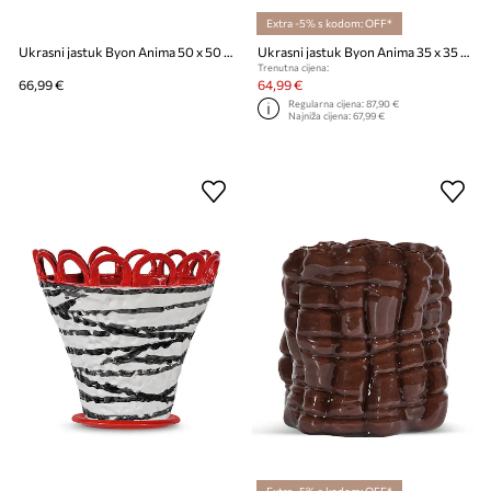
Extra -5% s kodom: OFF*
Ukrasni jastuk Byon Anima 50 x 50 cm M
Ukrasni jastuk Byon Anima 35 x 35 cm
Trenutna cijena:
66,99 €
64,99 €
Regularna cijena:
87,90 €
Najniža cijena:
67,99 €
Extra -5% s kodom: OFF*