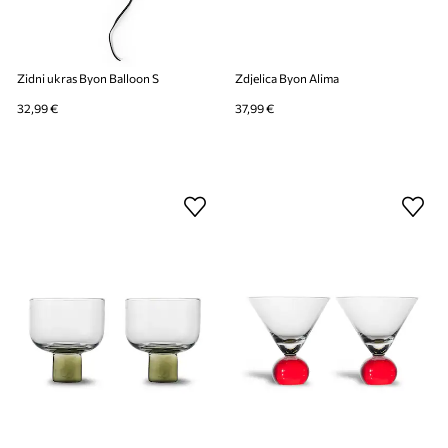
Zidni ukras Byon Balloon S
Zdjelica Byon Alima
32,99 €
37,99 €