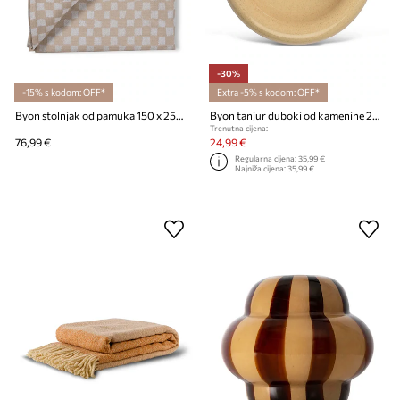
-30%
-15% s kodom: OFF*
Extra -5% s kodom: OFF*
Byon stolnjak od pamuka 150 x 250 cm
Byon tanjur duboki od kamenine 22,5 x 6 cm
Trenutna cijena:
76,99 €
24,99 €
Regularna cijena:
35,99 €
Najniža cijena:
35,99 €