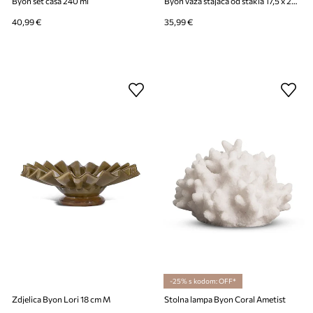
Byon set čaša 240 ml
Byon vaza stajaća od stakla 17,5 x 20 cm
40,99 €
35,99 €
-25% s kodom: OFF*
Zdjelica Byon Lori 18 cm M
Stolna lampa Byon Coral Ametist