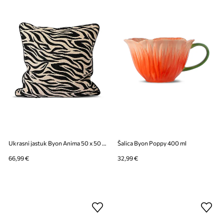
Ukrasni jastuk Byon Anima 50 x 50 cm M
Šalica Byon Poppy 400 ml
66,99 €
32,99 €