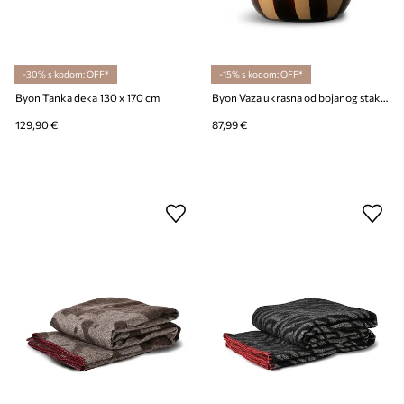
-30% s kodom: OFF*
-15% s kodom: OFF*
Byon Tanka deka 130 x 170 cm
Byon Vaza ukrasna od bojanog stakla 22 x 20 cm
129,90 €
87,99 €