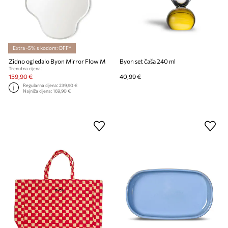
Extra -5% s kodom: OFF*
Zidno ogledalo Byon Mirror Flow M
Byon set čaša 240 ml
Trenutna cijena:
159,90 €
40,99 €
Regularna cijena:
239,90 €
Najniža cijena:
169,90 €