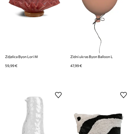
Zdjelica Byon Lori M
Zidni ukras Byon Balloon L
59,99 €
47,99 €