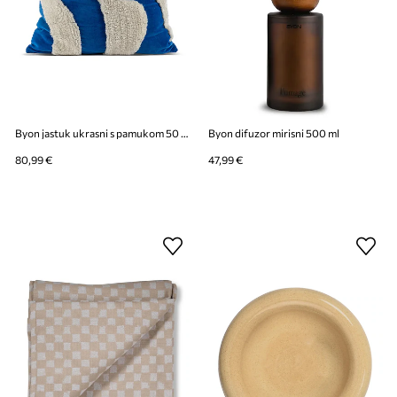
Byon jastuk ukrasni s pamukom 50 x 50 cm
Byon difuzor mirisni 500 ml
80,99 €
47,99 €