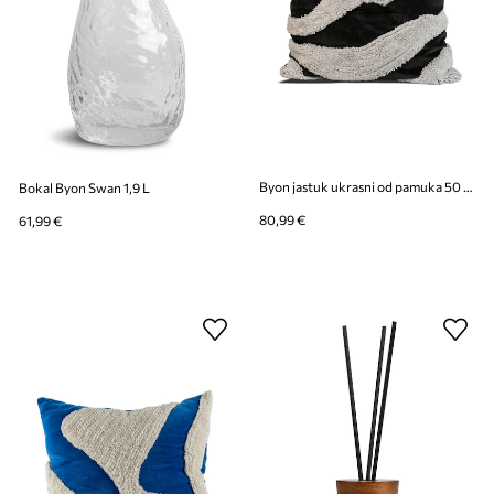
Byon jastuk ukrasni od pamuka 50 x 50 cm
Bokal Byon Swan 1,9 L
80,99 €
61,99 €