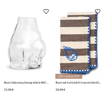
-30% s kodom: OFF*
Byon čaša od puhanog stakla 460 ml
Byon set kuhinjskih krpa od tekstilnog materijala 50 x 70 cm
23,99 €
28,99 €