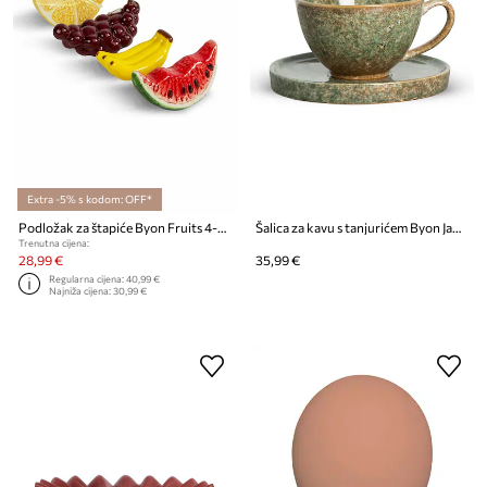
Extra -5% s kodom: OFF*
Podložak za štapiće Byon Fruits 4-pack
Šalica za kavu s tanjurićem Byon Jade 250 ml
Trenutna cijena:
28,99 €
35,99 €
Regularna cijena:
40,99 €
Najniža cijena:
30,99 €