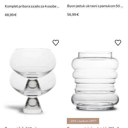
Byon jastuk ukrasni s pamukom 50 x 50 cm
Komplet pribora za jelo za 4 osobe Byon Waverly 16-pack
56,99 €
68,99 €
-25% s kodom: OFF*