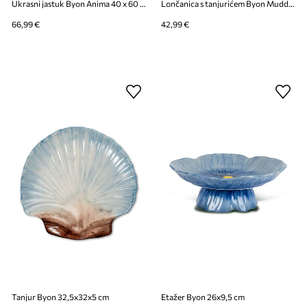
Ukrasni jastuk Byon Anima 40 x 60 cm L
Lončanica s tanjurićem Byon Muddy S/17,5 x 18 cm x Emma Widell
66,99 €
42,99 €
Tanjur Byon 32,5x32x5 cm
Etažer Byon 26x9,5 cm