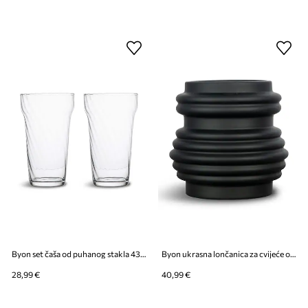
Byon set čaša od puhanog stakla 430 ml
Byon ukrasna lončanica za cvijeće od kamenine 16 x 15 cm
28,99 €
40,99 €