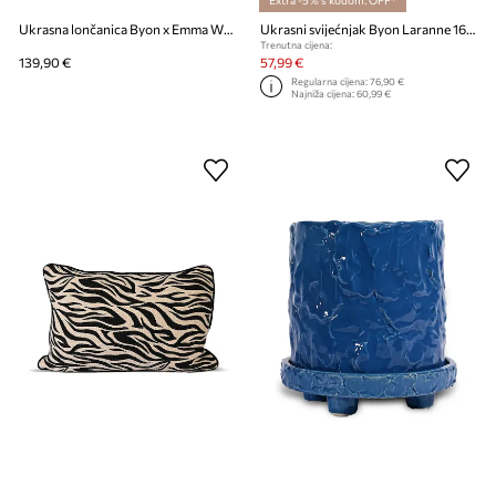
Ukrasna lončanica Byon x Emma Widell, Patty 25 cm L
Ukrasni svijećnjak Byon Laranne 16 cm M
Trenutna cijena:
139,90 €
57,99 €
Regularna cijena:
76,90 €
Najniža cijena:
60,99 €