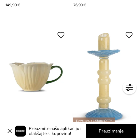
149,90 €
76,99 €
Extra -5% s kodom: OFF*
Preuzmite našu aplikaciju i
Šalica Byon Poppy 400 ml
Ukrasni svijećnjak Byon Lara M
Preuzimanje
olakšajte si kupovinu!
Trenutna cijena:
32,99 €
46,99 €