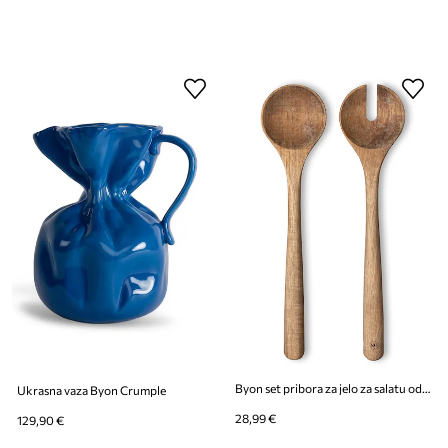
Byon set pribora za jelo za salatu od drveta akacije 28 x 6,5 x 1,5 cm
Ukrasna vaza Byon Crumple
28,99 €
129,90 €