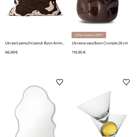
-25% s kodom: OFF*
Ukrasni pamučni jastuk Byon Anima Cow 50 x 50 cm
Ukrasna vaza Byon Crumple 26 cm
66,99 €
119,90 €