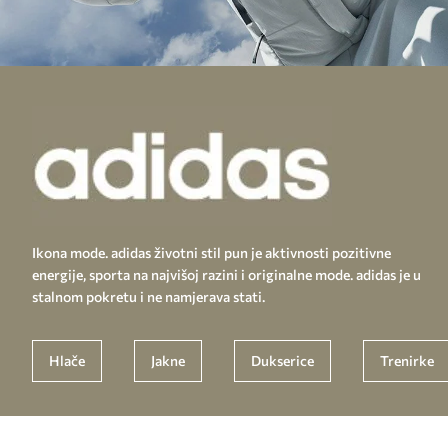
Ikona mode. adidas životni stil pun je aktivnosti pozitivne
energije, sporta na najvišoj razini i originalne mode. adidas je u
stalnom pokretu i ne namjerava stati.
Hlače
Jakne
Dukserice
Trenirke