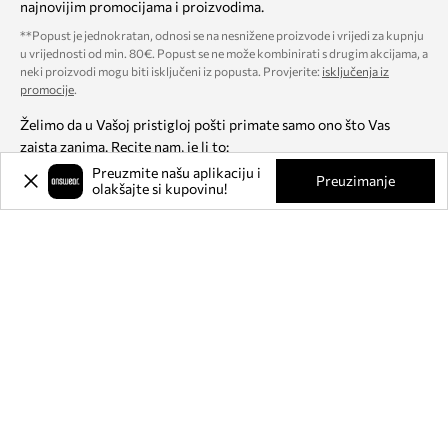
najnovijim promocijama i proizvodima.
**Popust je jednokratan, odnosi se na nesnižene proizvode i vrijedi za kupnju
u vrijednosti od min. 80€. Popust se ne može kombinirati s drugim akcijama, a
neki proizvodi mogu biti isključeni iz popusta. Provjerite:
isključenja iz
promocije
.
Želimo da u Vašoj pristigloj pošti primate samo ono što Vas
zaista zanima. Recite nam, je li to:
Preuzmite našu aplikaciju i
Preuzimanje
Ženska moda
olakšajte si kupovinu!
Muška moda
Odabir ponude nije obavezan
Prijava