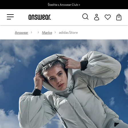
Štedite s Answear Club >
Answear
Marke
adidas Store