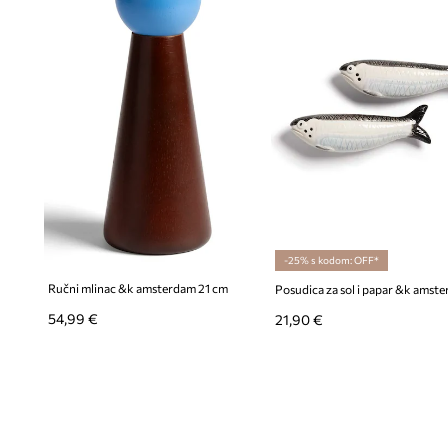
-25% s kodom: OFF*
Ručni mlinac &k amsterdam 21 cm
54,99 €
21,90 €