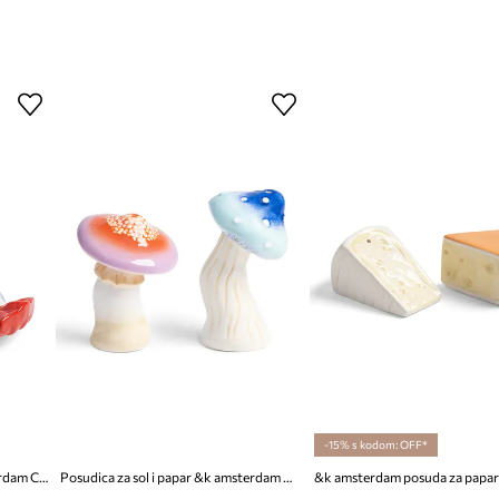
-15% s kodom: OFF*
Posudica za sol i papar &k amsterdam Candy Check
Posudica za sol i papar &k amsterdam Magic Mushroom