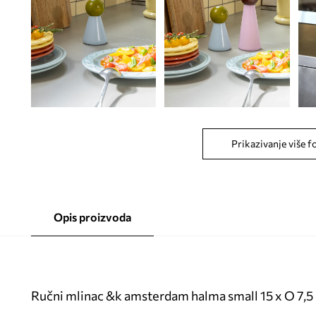
Prikazivanje više f
Opis proizvoda
Ručni mlinac &k amsterdam halma small 15 x O 7,5