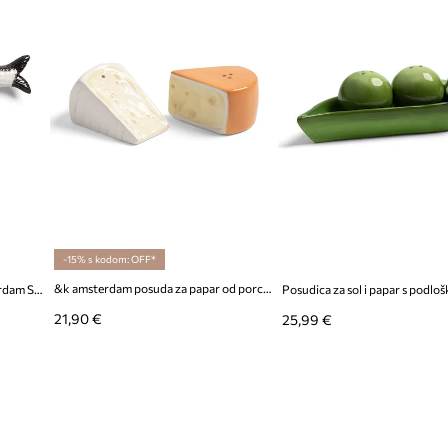
-15% s kodom: OFF*
&k amsterdam posuda za papar od porculana
Posudica za sol i papar &k amsterdam Sardine
21,90 €
25,99 €