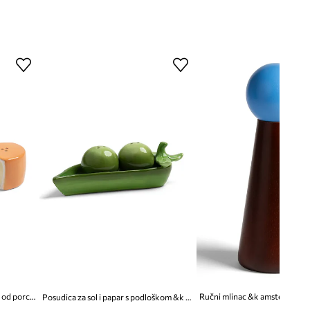
&k amsterdam posuda za papar od porculana
Ručni mlinac &k amsterdam 2
Posudica za sol i papar s podloškom &k amsterdam