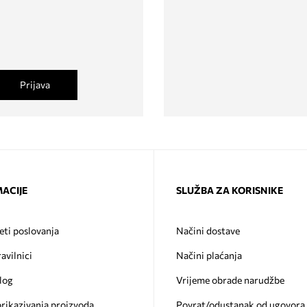
Prijava
ACIJE
SLUŽBA ZA KORISNIKE
eti poslovanja
Načini dostave
ravilnici
Načini plaćanja
log
Vrijeme obrade narudžbe
prikazivanja proizvoda
Povrat/odustanak od ugovora