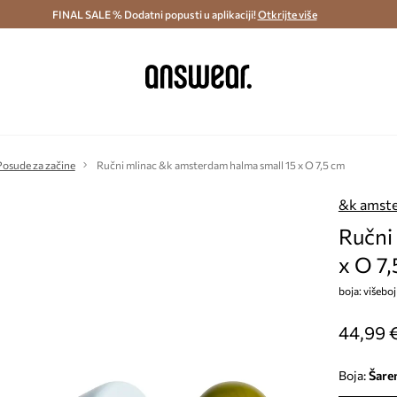
ostava i povrat (od 70€) >
FINAL SALE % Dodatni popusti u aplikaciji!
Dostava u roku 48 sati >
Otkrijte više
Štedite s 
Posude za začine
Ručni mlinac &k amsterdam halma small 15 x O 7,5 cm
&k amst
Ručni
x O 7
boja: višebo
44,99 
Boja:
šare