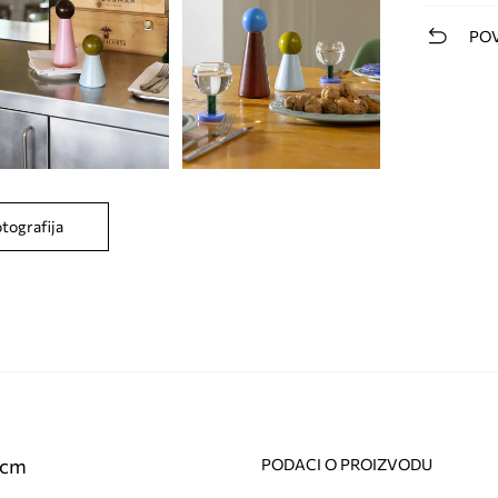
POV
otografija
 cm
PODACI O PROIZVODU