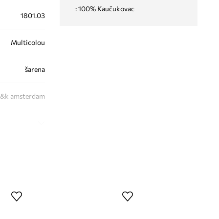
: 100% Kaučukovac
1801.03
Multicolou
šarena
&k amsterdam