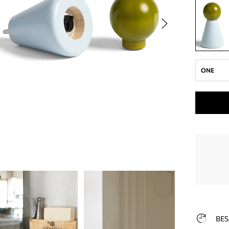
ONE
BES