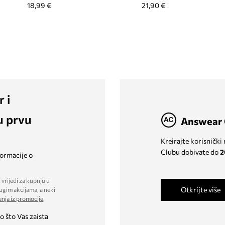
18,99 €
21,90 €
r i
u prvu
Answear 
Kreirajte korisnički
Clubu dobivate do
2
formacije o
 vrijedi za kupnju u
Otkrijte više
ugim akcijama, a neki
enja iz promocije
.
o što Vas zaista