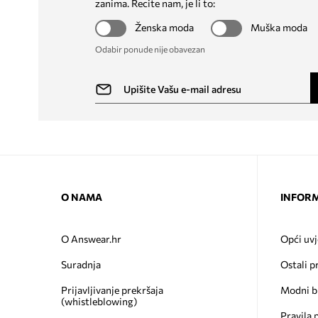
zanima. Recite nam, je li to:
Ženska moda
Muška moda
Odabir ponude nije obavezan
O NAMA
INFORM
O Answear.hr
Opći uvj
Suradnja
Ostali p
Prijavljivanje prekršaja
Modni b
(whistleblowing)
Pravila 