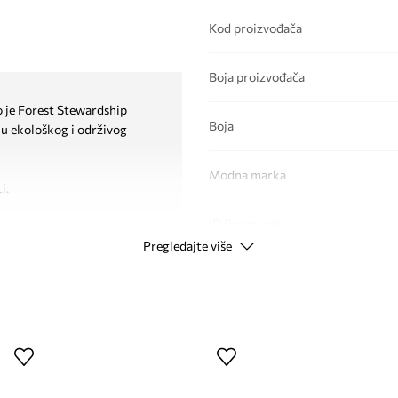
Kod proizvođača
Boja proizvođača
lo je Forest Stewardship
Boja
u ekološkog i održivog
Modna marka
i.
ID Proizvoda
Pregledajte više