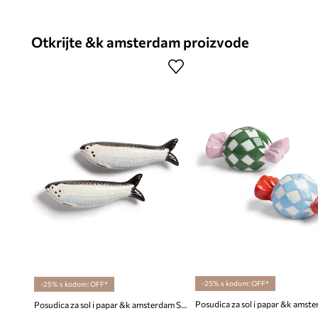
Otkrijte &k amsterdam proizvode
-25% s kodom: OFF*
-25% s kodom: OFF*
Posudica za sol i papar &k amsterdam Sardine