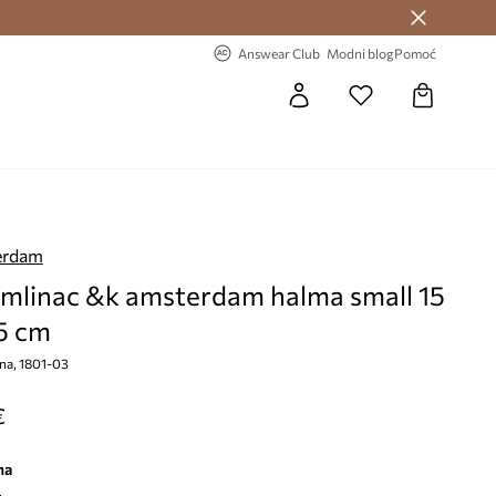
Answear Club >
-20% na prvu narudžbu >
Answear Club
Modni blog
Pomoć
erdam
 mlinac &k amsterdam halma small 15
,5 cm
jna, 1801-03
€
na