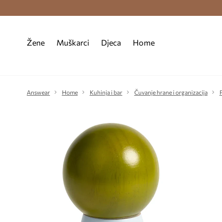
Premium Fashion Benefits >
Besplatna d
Žene
Muškarci
Djeca
Home
Answear
Home
Kuhinja i bar
Čuvanje hrane i organizacija