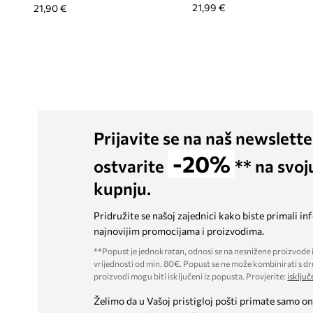
21,99 €
21,90 €
Prijavite se na naš newslette
-20%
ostvarite
** na svoj
kupnju.
Pridružite se našoj zajednici kako biste primali in
najnovijim promocijama i proizvodima.
**Popust je jednokratan, odnosi se na nesnižene proizvode i
vrijednosti od min. 80€. Popust se ne može kombinirati s dr
proizvodi mogu biti isključeni iz popusta. Provjerite:
isključ
Želimo da u Vašoj pristigloj pošti primate samo on