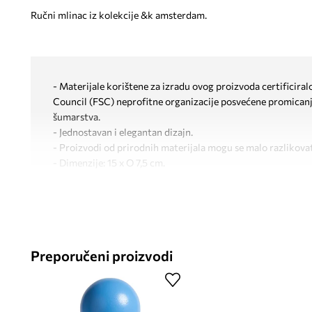
Ručni mlinac iz kolekcije &k amsterdam.
- Materijale korištene za izradu ovog proizvoda certificira
Council (FSC) neprofitne organizacije posvećene promicanj
šumarstva.
- Jednostavan i elegantan dizajn.
- Proizvodi od prirodnih materijala mogu se malo razlikovat
- Dimenzije: 15 x O 7,5 cm.
Preporučeni proizvodi