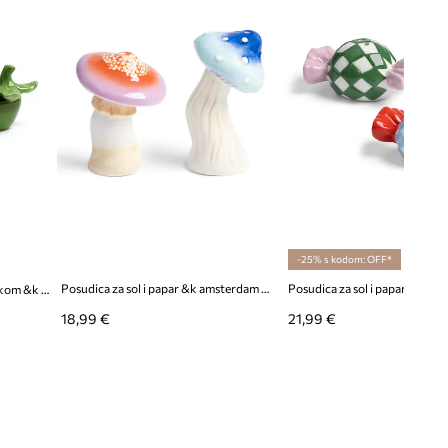
-25% s kodom: OFF*
Posudica za sol i papar &k amsterdam Magic Mushroom
Posudica za sol i papar s podloškom &k amsterdam
18,99 €
21,99 €