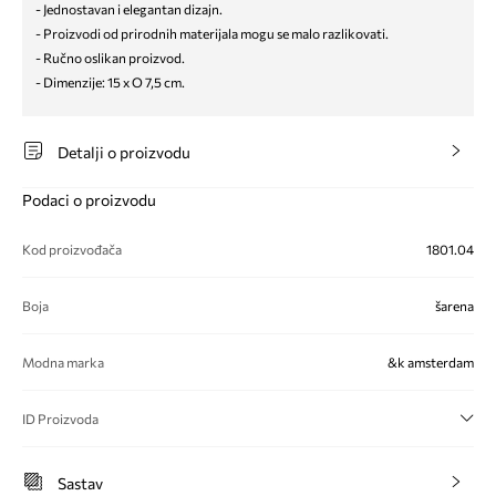
- Jednostavan i elegantan dizajn.
- Proizvodi od prirodnih materijala mogu se malo razlikovati.
- Ručno oslikan proizvod.
- Dimenzije: 15 x O 7,5 cm.
Detalji o proizvodu
Podaci o proizvodu
Kod proizvođača
1801.04
Boja
šarena
Modna marka
&k amsterdam
ID Proizvoda
Sastav