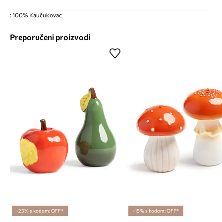
: 100% Kaučukovac
Preporučeni proizvodi
-25% s kodom: OFF*
-15% s kodom: OFF*