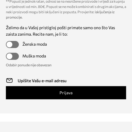
**Popust je jednokratan, odnosi se na nesnižene proizvode i vrijedi za kupnju
u vrijednosti od min. 80€. Popust se ne može kombinirati s drugim akcijama, a
neki proizvodi mogu biti isključeni iz popusta. Provjerite:
isključenja iz
promocije
.
Želimo da u Vašoj pristigloj pošti primate samo ono što Vas
zaista zanima. Recite nam, je li to:
Ženska moda
Muška moda
Odabir ponude nije obavezan
Prijava