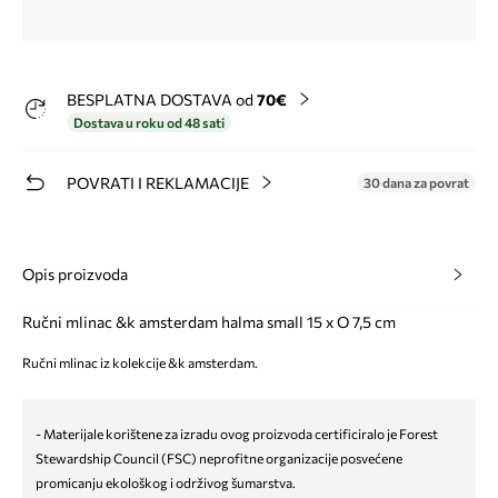
BESPLATNA DOSTAVA od
70€
Dostava u roku od 48 sati
POVRATI I REKLAMACIJE
30 dana za povrat
Opis proizvoda
Ručni mlinac &k amsterdam halma small 15 x O 7,5 cm
Ručni mlinac iz kolekcije &k amsterdam.
- Materijale korištene za izradu ovog proizvoda certificiralo je Forest
Stewardship Council (FSC) neprofitne organizacije posvećene
promicanju ekološkog i održivog šumarstva.