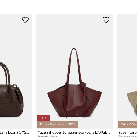
-10%
Extra -5% s kodom: OFF*
Extra -5% 
Yuzefi crossbody torba za žene kožna OYSTER MINI DUFFLE
Yuzefi shopper torba ženska kožna LARGE MOCHI
Trenutna cijena:
Trenutna cijena