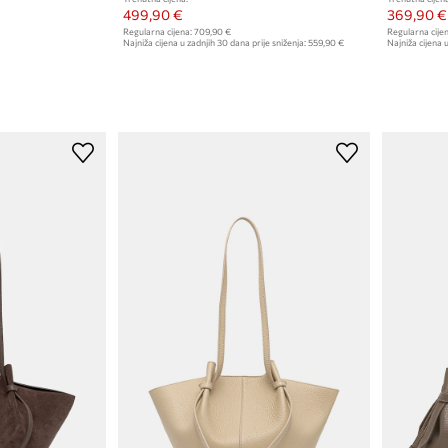
499,90 €
369,90 €
Regularna cijena:
709,90 €
Regularna cijen
Najniža cijena u zadnjih 30 dana prije sniženja:
559,90 €
Najniža cijena u