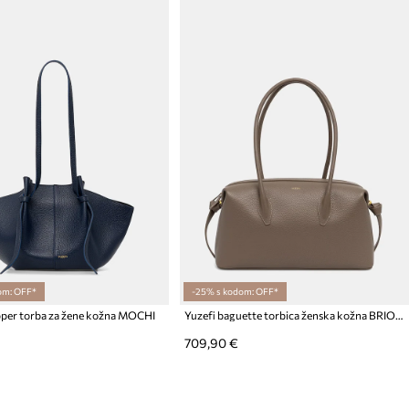
om: OFF*
-25% s kodom: OFF*
pper torba za žene kožna MOCHI
Yuzefi baguette torbica ženska kožna BRIOCHE DUFFLE
709,90 €