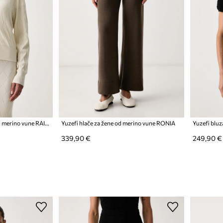
Yuzefi kardigan za žene od merino vune RAINA
Yuzefi hlače za žene od merino vune RONIA
339,90 €
249,90 €