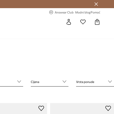
Answear Club >
-20% na prvu narudžbu >
Answear Club
Modni blog
Pomoć
Cijena
Vrsta ponude