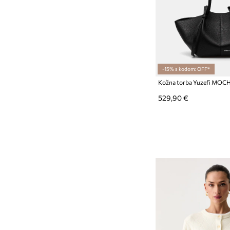
-15% s kodom: OFF*
Kožna torba Yuzefi MOCH
529,90 €