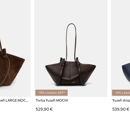
-15% s kodom: OFF*
-15% s kod
Torba od brušene kože Yuzefi LARGE MOCHI
Torba Yuzefi MOCHI
Yuzefi sho
529,90 €
539,90 €