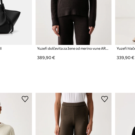
I
Yuzefi dolčevita za žene od merino vune AREN
Yuzefi hla
389,90 €
339,90 €