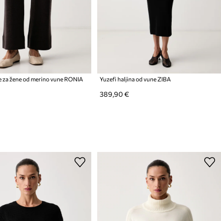
če za žene od merino vune RONIA
Yuzefi haljina od vune ZIBA
389,90 €