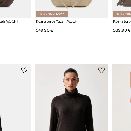
-15% s kodom: OFF*
-15% s kod
uzefi MOCHI
Kožna torba Yuzefi MOCHI
Kožna torb
549,90 €
589,90 €