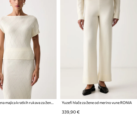
Yuzefi pletena majica kratkih rukava za žene od merino vune MIKA
Yuzefi hlače za žene od merino vune RONIA
339,90 €