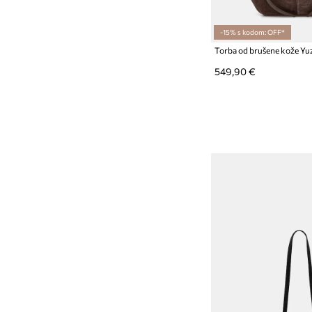
-15% s kodom: OFF*
Torba od brušene kože Y
549,90 €