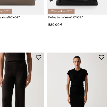
om: OFF*
-15% s kodom: OFF*
a Yuzefi GYOZA
Kožna torba Yuzefi GYOZA
589,90 €