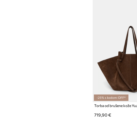
-25% s kodom: OFF*
719,90 €