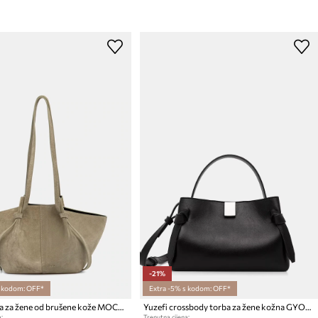
-21%
s kodom: OFF*
Extra -5% s kodom: OFF*
Yuzefi torba za žene od brušene kože MOCHI
Yuzefi crossbody torba za žene kožna GYOZA MINI
:
Trenutna cijena: