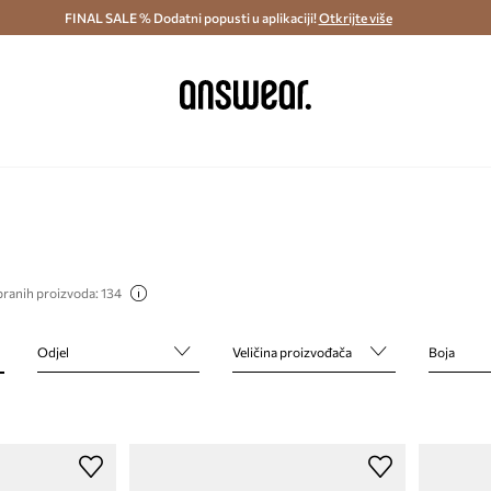
ostava i povrat (od 70€) >
FINAL SALE % Dodatni popusti u aplikaciji!
Dostava u roku 48 sati >
Otkrijte više
Štedite s 
branih proizvoda: 134
Odjel
Veličina proizvođača
Boja