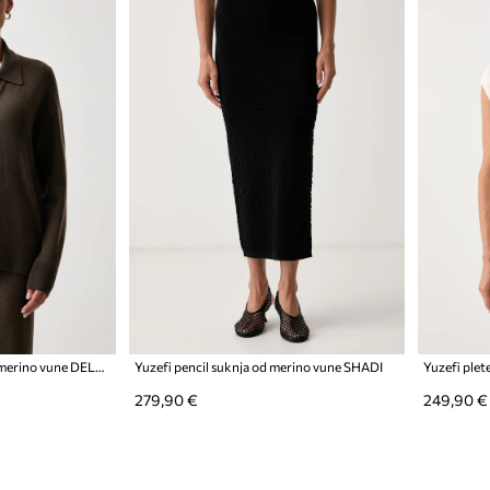
Yuzefi pulover za žene od merino vune DELARA
Yuzefi pencil suknja od merino vune SHADI
279,90 €
249,90 €