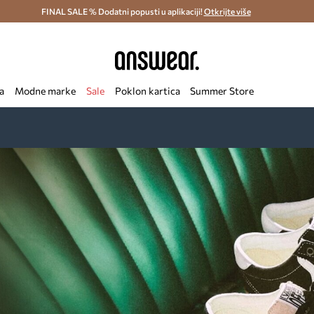
ostava i povrat (od 70€) >
FINAL SALE % Dodatni popusti u aplikaciji!
Dostava u roku 48 sati >
Otkrijte više
Štedite s 
a
Modne marke
Sale
Poklon kartica
Summer Store