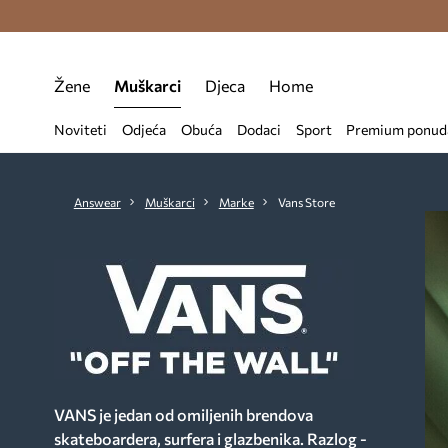
Premium Fashion Benefits >
Besplatna d
Žene
Muškarci
Djeca
Home
Noviteti
Odjeća
Obuća
Dodaci
Sport
Premium ponud
Answear
Muškarci
Marke
Vans Store
VANS je jedan od omiljenih brendova
skateboardera, surfera i glazbenika. Razlog -