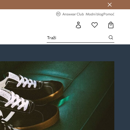
Answear Club >
-20% na prvu narudžbu >
Answear Club
Modni blog
Pomoć